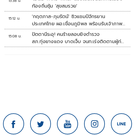
15:38 น.
ท้องถิ่นซุ้ม 'สุขสมรวย'
'กฤตภาส-ภุมรัตน์' ซิวแชมป์จักรยาน
15:12 น.
ประเทศไทย ผอ.เขื่อนภูมิพล พร้อมรับเจ้าภาพ
ต่อ ปี 2570
ปัตตานีระอุ! คนร้ายลอบยิงตำรวจ
15:08 น.
สภ.ทุ่งยางแดง บาดเจ็บ จนท.เร่งติดตามผู้ก่อ
เหตุ