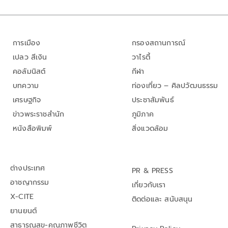
การเมือง
กรองสถานการณ์
เปลว สีเงิน
วาไรตี้
คอลัมนิสต์
กีฬา
บทความ
ท่องเที่ยว – ศิลปวัฒนธรรม
เศรษฐกิจ
ประชาสัมพันธ์
ข่าวพระราชสำนัก
ภูมิภาค
หนังสือพิมพ์
สิ่งแวดล้อม
ต่างประเทศ
PR & PRESS
อาชญากรรม
เกี่ยวกับเรา
X-CITE
ติดต่อและ สนับสนุน
ยานยนต์
สาธารณสุข-คุณภาพชีวิต