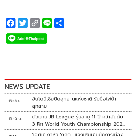
F
T
C
Li
S
ac
wi
o
n
h
e
tt
p
e
ar
b
er
y
e
o
Li
o
n
k
k
NEWS UPDATE
อินโดนีเซียปิดอุทยานแห่งชาติ รับมือไฟป่า
15:46 น.
ลุกลาม
ตัวแทน JB League รุ่นอายุ 11 ปี คว้าอันดับ
15:40 น.
3 ศึก World Youth Championship 2026
ที่สิงคโปร์
'ไอติม' กาหัว 'กกต.' แจงเส้นเงินนักการเมือง