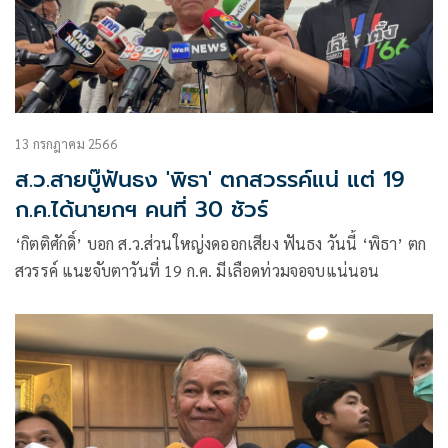
13 กรกฎาคม 2566
ส.ว.สายบู๊ฟันธง 'พิธา' ตกสวรรค์แน่ แต่ 19
ก.ค.ได้นายกฯ คนที่ 30 ชัวร์
‘กิตติศักดิ์’ บอก ส.ว.ส่วนใหญ่งดออกเสียง ฟันธง วันนี้ ‘พิธา’ ตก
สวรรค์ แนะจับตาวันที่ 19 ก.ค. มีเลือดท่วมจอจบแน่นอน