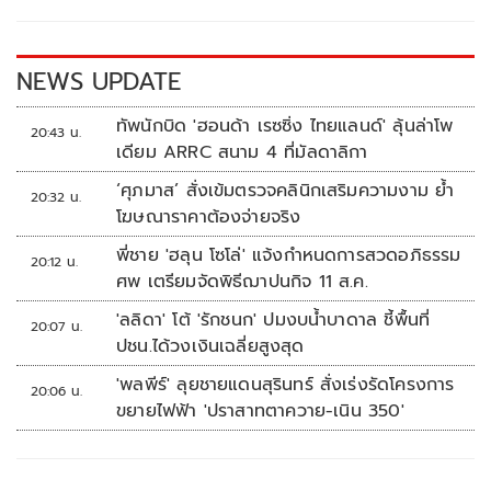
o
n
k
k
NEWS UPDATE
ทัพนักบิด 'ฮอนด้า เรซซิ่ง ไทยแลนด์' ลุ้นล่าโพ
20:43 น.
เดียม ARRC สนาม 4 ที่มัลดาลิกา
‘ศุภมาส’ สั่งเข้มตรวจคลินิกเสริมความงาม ย้ำ
20:32 น.
โฆษณาราคาต้องจ่ายจริง
พี่ชาย 'ฮลุน โซโล่' แจ้งกำหนดการสวดอภิธรรม
20:12 น.
ศพ เตรียมจัดพิธีฌาปนกิจ 11 ส.ค.
'ลลิดา' โต้ 'รักชนก' ปมงบน้ำบาดาล ชี้พื้นที่
20:07 น.
ปชน.ได้วงเงินเฉลี่ยสูงสุด
'พลพีร์' ลุยชายแดนสุรินทร์ สั่งเร่งรัดโครงการ
20:06 น.
ขยายไฟฟ้า 'ปราสาทตาควาย-เนิน 350'