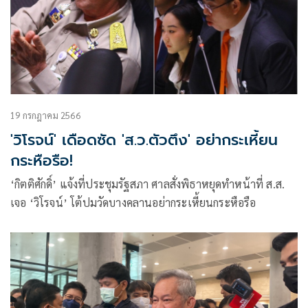
19 กรกฎาคม 2566
'วิโรจน์' เดือดซัด 'ส.ว.ตัวตึง' อย่ากระเหี้ยน
กระหือรือ!
‘กิตติศักดิ์’ แจ้งที่ประชุมรัฐสภา ศาลสั่งพิธาหยุดทำหน้าที่ ส.ส.
เจอ ‘วิโรจน์’ โต้ปมวัดบางคลานอย่ากระเหี้ยนกระหือรือ