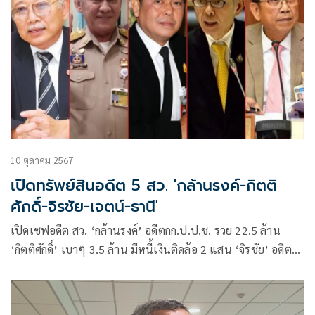
10 ตุลาคม 2567
เปิดทรัพย์สินอดีต 5 สว. 'กล้านรงค์-กิตติ
ศักดิ์-จิรชัย-เจตน์-ธานี'
เปิดเซฟอดีต สว. ‘กล้านรงค์’ อดีตกก.ป.ป.ช. รวย 22.5 ล้าน
‘กิตติศักดิ์’ เบาๆ 3.5 ล้าน มีหนี้เงินติดล้อ 2 แสน ‘จิรชัย’ อดีต
ปลัดสปน. 22.7 ล้าน ‘เจตน์’ 76 ล้าน ‘ธานี’ 8 ล้าน