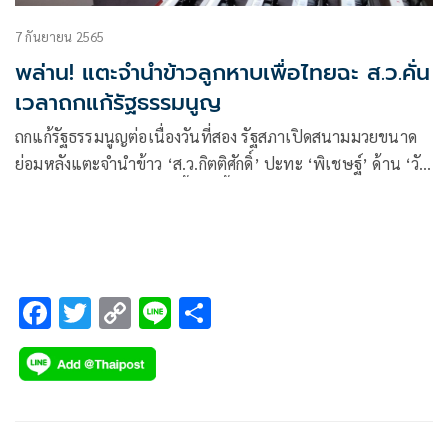
7 กันยายน 2565
พล่าน! แตะจำนำข้าวลูกหาบเพื่อไทยฉะ ส.ว.คั่น
เวลาถกแก้รัฐธรรมนูญ
ถกแก้รัฐธรรมนูญต่อเนื่องวันที่สอง รัฐสภาเปิดสนามมวยขนาด
ย่อมหลังแตะจำนำข้าว ‘ส.ว.กิตติศักดิ์’ ปะทะ ‘พิเชษฐ์’ ด้าน ‘วัน
ชัย’ หนุนแก้มาตรา 272 ชี้ตอนนี้ไม่มีความหมายแล้ว
F
T
C
Li
S
ac
wi
o
n
h
e
tt
p
e
ar
b
er
y
e
o
Li