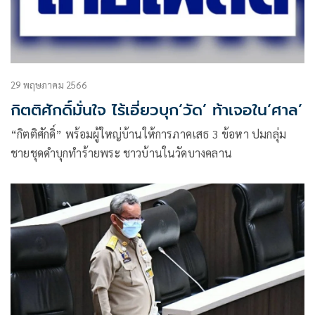
29 พฤษภาคม 2566
กิตติศักดิ์มั่นใจ ไร้เอี่ยวบุก‘วัด’ ท้าเจอใน‘ศาล’
“กิตติศักดิ์” พร้อมผู้ใหญ่บ้านให้การภาคเสธ 3 ข้อหา ปมกลุ่ม
ชายชุดดำบุกทำร้ายพระ ชาวบ้านในวัดบางคลาน