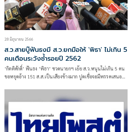
28 มิถุนายน 2566
ส.ว.สายบู๊ฟันธงมี ส.ว.ยกมือให้ 'พิธา' ไม่เกิน 5
คนเตือนระวังซ้ำรอยปี 2562
‘กิตติศักดิ์’ ฟันธง ‘พิธา’ ชวดนายกฯ เย้ย ส.ว.หนุนไม่เกิน 5 คน
ขอหยุดอ้าง 151 ส.ส.เป็นเสียงข้างมาก ปูดเชื่อจะมีพรรคเสนอชื่อ
โหวตมากกว่า 1 พรรค