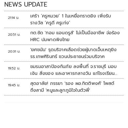
NEWS UPDATE
เศร้า ‘ครูหมวย’ 1 ในเหยื่อกราดยิง เพิ่งรับ
21:14 น.
รางวัล ‘ครูดี ครูเก่ง’
กต.ซัด 'ทอม แอนดรูส์' ไม่เป็นมืออาชีพ จ่อร้อง
20:51 น.
HRC ปมพาดพิงไทย
'ยศชนัน' รุดบริจาคเลือดช่วยผู้บาดเจ็บเหตุยิง
20:31 น.
รร.เทพศิรินทร์ ชวนประชาชนร่วมบริจาค
ชมรมอาสาป้องกันภัย ลงพื้นที่ จ.ราชบุรี มอบ
19:52 น.
เงิน สิ่งของ และอาหารกลางวัน แก่โรงเรียน
บ้านหนองน้ำใส
สุดอาลัย! ภรรยา 'รอง ผอ.กิตติพงศ์' โพสต์
19:45 น.
ถึงสามี 'หนูและลูกภูมิใจในตัวพี่'