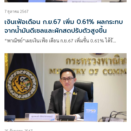
7 ตุลาคม 2567
เงินเฟ้อเดือน ก.ย.67 เพิ่ม 0.61% ผลกระทบ
จากน้ำมันดีเซลและผักสดปรับตัวสูงขึ้น
“พาณิชย์”เผยเงินเฟ้อ เดือน ก.ย.67 เพิ่มขึ้น 0.61% ได้รั…
25 กันยายน 2567