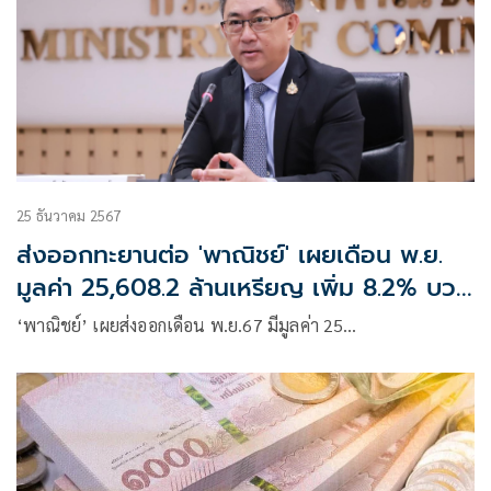
25 ธันวาคม 2567
ส่งออกทะยานต่อ 'พาณิชย์' เผยเดือน พ.ย.
มูลค่า 25,608.2 ล้านเหรียญ เพิ่ม 8.2% บวก
5 เดือนติด
‘พาณิชย์’ เผยส่งออกเดือน พ.ย.67 มีมูลค่า 25…