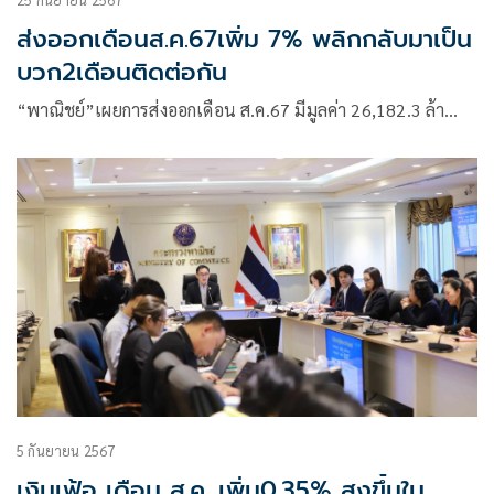
ส่งออกเดือนส.ค.67เพิ่ม 7% พลิกกลับมาเป็น
บวก2เดือนติดต่อกัน
“พาณิชย์”เผยการส่งออกเดือน ส.ค.67 มีมูลค่า 26,182.3 ล้า…
5 กันยายน 2567
เงินเฟ้อ เดือน ส.ค. เพิ่ม0.35% สูงขึ้นใน