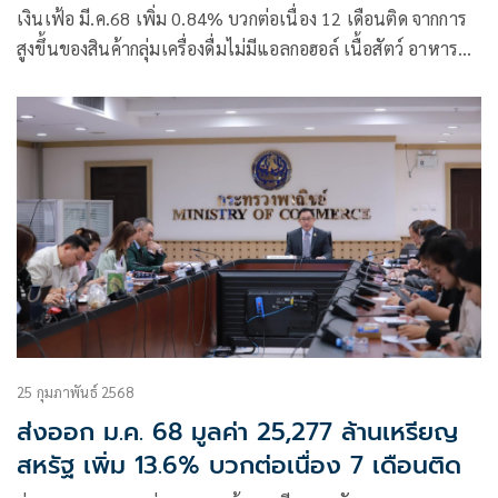
เงินเฟ้อ มี.ค.68 เพิ่ม 0.84% บวกต่อเนื่อง 12 เดือนติด จากการ
สูงขึ้นของสินค้ากลุ่มเครื่องดื่มไม่มีแอลกอฮอล์ เนื้อสัตว์ อาหาร
สำเร็จรูป และราคาดีเซล ค่าเช่าบ้าน รวม 3 เดือน เพิ่ม 1.08%
คาดไตรมาส 2 สูงขึ้นแบบชะลอตัวลง เตรียมปรับเป้าเงินเฟ้อทั้ง
ปี 68 ใหม่ นำผลกระทบทรัมป์ขึ้นภาษีมารวม หากมีความชัดเจน
คาดประกาศได้ต้น พ.ค.นี้ ยันแผ่นดินไหว ไม่กระทบราคาสินค้า
เว้นกลุ่มวัสดุก่อสร้าง
25 กุมภาพันธ์ 2568
ส่งออก ม.ค. 68 มูลค่า 25,277 ล้านเหรียญ
สหรัฐ เพิ่ม 13.6% บวกต่อเนื่อง 7 เดือนติด