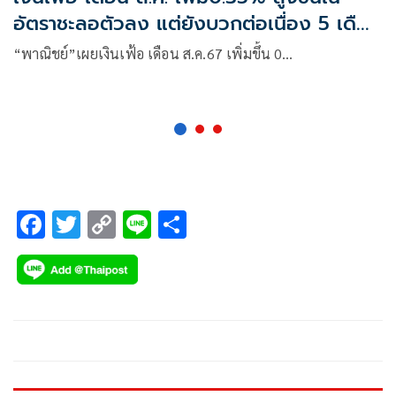
อัตราชะลอตัวลง แต่ยังบวกต่อเนื่อง 5 เดือน
ติด
“พาณิชย์”เผยเงินเฟ้อ เดือน ส.ค.67 เพิ่มขึ้น 0…
F
T
C
Li
S
ac
wi
o
n
h
e
tt
p
e
ar
b
er
y
e
o
Li
o
n
k
k