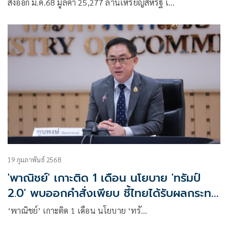
ส่งออก ม.ค.68 มูลค่า 25,277 ล้านเหรียญสหรัฐ เ…
19 กุมภาพันธ์ 2568
'พาณิชย์' เกาะติด 1 เดือน นโยบาย 'ทรัมป์
2.0' พบออกคำสั่งเพียบ ชี้ไทยได้รับผลกระทบ
แน่
‘พาณิชย์’ เกาะติด 1 เดือน นโยบาย ‘ทรั…