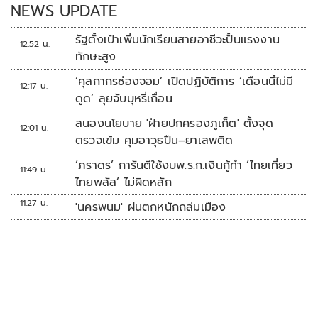
NEWS UPDATE
รัฐตั้งเป้าเพิ่มนักเรียนสายอาชีวะปั้นแรงงาน
12:52 น.
ทักษะสูง
‘ศุลกากรช่องจอม’ เปิดปฏิบัติการ ‘เดือนนี้ไม่มี
12:17 น.
ดูด’ ลุยจับบุหรี่เถื่อน
สนองนโยบาย 'ฝ่ายปกครองภูเก็ต' ตั้งจุด
12:01 น.
ตรวจเข้ม คุมอาวุธปืน–ยาเสพติด
‘ภราดร’ การันตีใช้งบพ.ร.ก.เงินกู้ทำ ‘ไทยเที่ยว
11:49 น.
ไทยพลัส’ ไม่ผิดหลัก
11:27 น.
'นครพนม' ฝนตกหนักถล่มเมือง