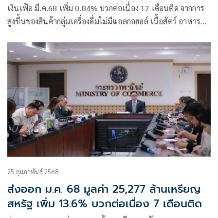
เงินเฟ้อ มี.ค.68 เพิ่ม 0.84% บวกต่อเนื่อง 12 เดือนติด จากการ
สูงขึ้นของสินค้ากลุ่มเครื่องดื่มไม่มีแอลกอฮอล์ เนื้อสัตว์ อาหาร
สำเร็จรูป และราคาดีเซล ค่าเช่าบ้าน รวม 3 เดือน เพิ่ม 1.08%
คาดไตรมาส 2 สูงขึ้นแบบชะลอตัวลง เตรียมปรับเป้าเงินเฟ้อทั้ง
ปี 68 ใหม่ นำผลกระทบทรัมป์ขึ้นภาษีมารวม หากมีความชัดเจน
คาดประกาศได้ต้น พ.ค.นี้ ยันแผ่นดินไหว ไม่กระทบราคาสินค้า
เว้นกลุ่มวัสดุก่อสร้าง
25 กุมภาพันธ์ 2568
ส่งออก ม.ค. 68 มูลค่า 25,277 ล้านเหรียญ
สหรัฐ เพิ่ม 13.6% บวกต่อเนื่อง 7 เดือนติด