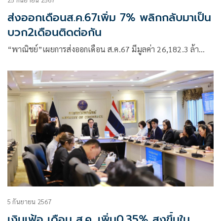
ส่งออกเดือนส.ค.67เพิ่ม 7% พลิกกลับมาเป็น
บวก2เดือนติดต่อกัน
“พาณิชย์”เผยการส่งออกเดือน ส.ค.67 มีมูลค่า 26,182.3 ล้า…
5 กันยายน 2567
เงินเฟ้อ เดือน ส.ค. เพิ่ม0.35% สูงขึ้นใน