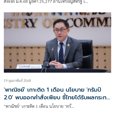
ส่งออก ม.ค.68 มูลค่า 25,277 ล้านเหรียญสหรัฐ เ…
19 กุมภาพันธ์ 2568
'พาณิชย์' เกาะติด 1 เดือน นโยบาย 'ทรัมป์
2.0' พบออกคำสั่งเพียบ ชี้ไทยได้รับผลกระทบ
แน่
‘พาณิชย์’ เกาะติด 1 เดือน นโยบาย ‘ทรั…