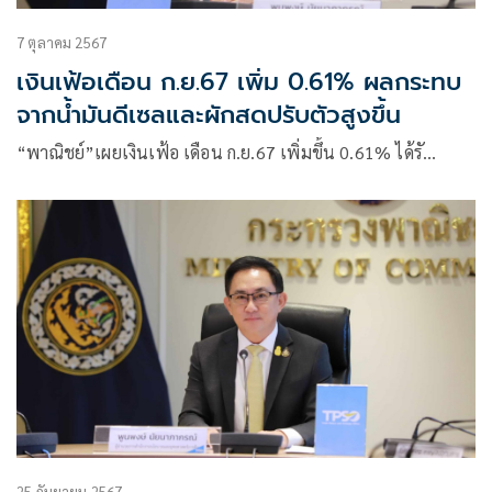
7 ตุลาคม 2567
เงินเฟ้อเดือน ก.ย.67 เพิ่ม 0.61% ผลกระทบ
จากน้ำมันดีเซลและผักสดปรับตัวสูงขึ้น
“พาณิชย์”เผยเงินเฟ้อ เดือน ก.ย.67 เพิ่มขึ้น 0.61% ได้รั…
25 กันยายน 2567