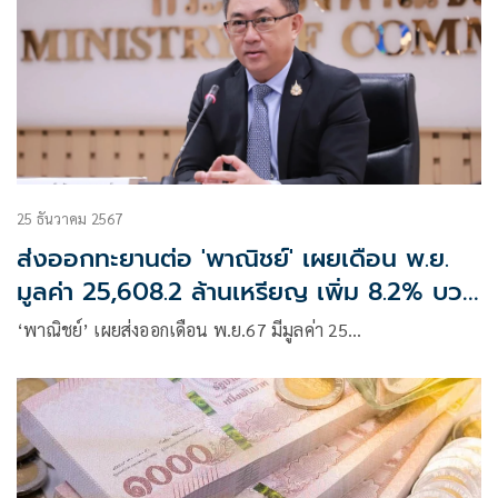
25 ธันวาคม 2567
ส่งออกทะยานต่อ 'พาณิชย์' เผยเดือน พ.ย.
มูลค่า 25,608.2 ล้านเหรียญ เพิ่ม 8.2% บวก
5 เดือนติด
‘พาณิชย์’ เผยส่งออกเดือน พ.ย.67 มีมูลค่า 25…