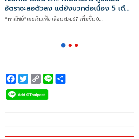
อัตราชะลอตัวลง แต่ยังบวกต่อเนื่อง 5 เดือน
ติด
“พาณิชย์”เผยเงินเฟ้อ เดือน ส.ค.67 เพิ่มขึ้น 0…
F
T
C
Li
S
ac
wi
o
n
h
e
tt
p
e
ar
b
er
y
e
o
Li
o
n
k
k