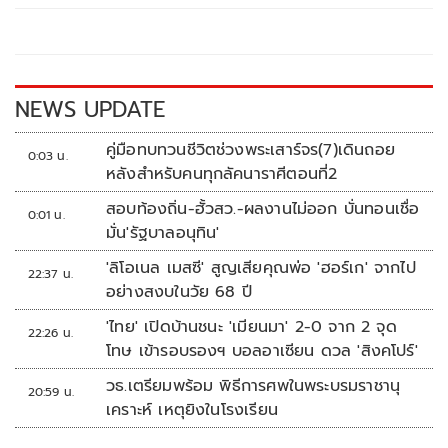
o
Li
o
n
k
k
NEWS UPDATE
คู่มือทบทวนชีวิตช่วงพระเสาร์จร(7)เดินถอย
0:03 น.
หลังสำหรับคนทุกลัคนาราศีตอนที่2
สอบท้องถิ่น-ฮั้วสว.-ผลงานไม่ออก บั่นทอนเชื่อ
0:01 น.
มั่น'รัฐบาลอนุทิน'
'ลิโอเนล เมสซี' สูญเสียคุณพ่อ 'ฮอร์เก' จากไป
22:37 น.
อย่างสงบในวัย 68 ปี
'ไทย' เปิดบ้านชนะ 'เมียนมา' 2-0 จาก 2 จุด
22:26 น.
โทษ เข้ารอบรองฯ บอลอาเซียน ดวล 'สิงคโปร์'
วธ.เตรียมพร้อม พิธีการศพในพระบรมราชานุ
20:59 น.
เคราะห์ เหตุยิงในโรงเรียน