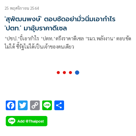
25 พฤศจิกายน 2564
'สุพัฒนพงษ์' ตอบชัดอย่ามั่วนิ่มเอากำไร
'ปตท.' มาอุ้มราคาดีเซล
‘ปชป.’บี้เอากำไร ‘ปตท.’ตรึงราคาดีเซล ‘รมว.พลังงาน’ ตอบชัด
ไม่ได้ ชี้รัฐไม่ได้เป็นเจ้าของคนเดียว
F
T
C
Li
S
ac
wi
o
n
h
e
tt
p
e
ar
b
er
y
e