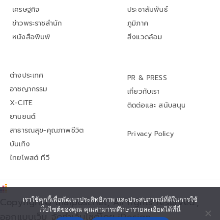
เศรษฐกิจ
ประชาสัมพันธ์
ข่าวพระราชสำนัก
ภูมิภาค
หนังสือพิมพ์
สิ่งแวดล้อม
ต่างประเทศ
PR & PRESS
อาชญากรรม
เกี่ยวกับเรา
X-CITE
ติดต่อและ สนับสนุน
ยานยนต์
สาธารณสุข-คุณภาพชีวิต
Privacy Policy
บันเทิง
ไทยโพสต์ ทีวี
เราใช้คุกกี้เพื่อพัฒนาประสิทธิภาพ และประสบการณ์ที่ดีในการใช้
Copyright© thaipost.net, All rights reserved.,
เว็บไซต์ของคุณ คุณสามารถศึกษารายละเอียดได้ที่นี่
ออกแบบเว็บ จัดทำเว็บไซต์โดย iDesign