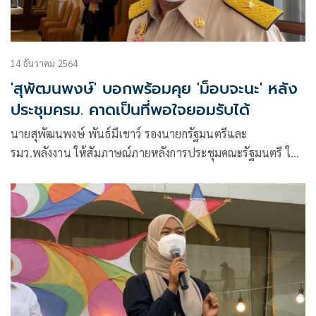
14 ธันวาคม 2564
'สุพัฒนพงษ์' บอกพร้อมคุย 'ม็อบจะนะ' หลัง
ประชุมครม. คาดเป็นที่พอใจยอมรับได้
นายสุพัฒนพงษ์ พันธ์มีเชาว์ รองนายกรัฐมนตรีและ
รมว.พลังงาน ให้สัมภาษณ์ภายหลังการประชุมคณะรัฐมนตรี ใน
ฐานะที่นายกรัฐมนตรี มอบหมายเป็นประธานคณะกรรมการ
ตรวจสอบข้อเท็จจริง