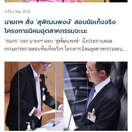
9 ธันวาคม 2564
นายกฯ สั่ง 'สุพัฒนพงษ์' สอบข้อเท็จจริง
โครงการนิคมอุตสาหกรรมจะนะ
‘ธนกร’ บอก นายกฯ มอบ ‘สุพัฒนพงษ์’ นั่งประธานคณะ
กรรมการตรวจสอบข้อเท็จจริงฯ โครงการนิคมอุตสาหกรรมจะนะ
ย้ำ ครม.มีมติเพียงรับทราบผลการหารือยังไม่คลอดเรื่องใดๆ