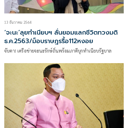
13 ธันวาคม 2564
‘จะนะ’ลุยทำเนียบฯ ลั่นยอมแลกชีวิตทวงมติ
ธ.ค.2563/ม็อบราษฎรรื้อ112หงอย
จับตา! เครือข่ายจะนะรักษ์ถิ่นพร้อมภาคีบุกทำเนียบรัฐบาล