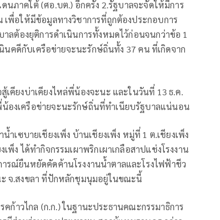
ภาคใต้ (ศอ.บต.) อีกครั้ง 2.รัฐบาลจะจัดให้มีการ
เพื่อให้มีข้อมูลทางวิชาการที่ถูกต้องประกอบการ
ฐบาลต้องยุติการดำเนินการทั้งหมดไว้ก่อนจนกว่าข้อ 1
ินคดีกับเครือข่ายจะนะรักษ์ถิ่นทั้ง 37 คน ที่เกิดจาก
ู้เคียงบ่าเคียงไหล่พี่น้องจะนะ และในวันที่ 13 ธ.ค.
น้องเครือข่ายจะนะรักษ์ถิ่นที่ทำเนียบรัฐบาลแน่นอน
บายเชียงเพ็ง บ้านเชียงเพ็ง หมู่ที่ 1 ต.เชียงเพ็ง
ชียงเพ็ง ได้ทำกิจกรรมเผาพริกเผาเกลือสาปแช่งโรงงาน
ารณ์ยืนหยัดคัดค้านโรงงานน้ำตาลและโรงไฟฟ้าชีว
จ.สงขลา ที่ปักหลักชุมนุมอยู่ในขณะนี้
 พรรคก้าวไกล (ก.ก.) ในฐานะประธานคณะกรรมาธิการ