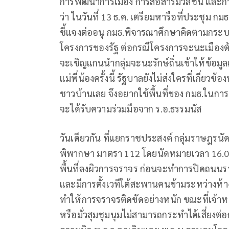
การพัฒนาการเมือง การสื่อสารมวลชน และก
ว่า ในวันที่ 13 ธ.ค. เตรียมหารือที่ประชุม ก
ชี้แจงต่ออนุ กมธ.พิจารณาศึกษาคิดตามกร
โครงการของรัฐ ต่อกรณีโครงการจะนะเมือง
จะเชิญแกนนำกลุ่มจะนะรักษ์ถิ่นเข้าให้ข้อม
แม่พี่น้องครั้งนี้ รัฐบาลยังไม่ส่งใครที่เกี่ย
ชาวบ้านเลย จึงอยากใช้พื้นที่ของ กมธ.ในการพ
จะได้รับความร่วมมือจาก ร.อ.ธรรมนัส
วันเดียวกัน ที่แยกราชประสงค์ กลุ่มราษฎรน
พิพากษา มาตรา 112 โดยนัดหมายเวลา 16.00 น
พื้นที่ลงผิวการจราจร ก่อนจะทำการปิดถนนร
และมีการตั้งเวทีใต้สะพานคนข้ามระหว่างห้า
ทำให้การจราจรติดขัดอย่างหนัก ขณะที่เจ้าหน
หรือมั่วสุมชุมนุมไม่สามารถกระทำได้เสี่ยงต