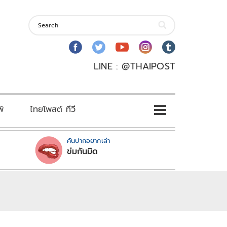
LINE : @THAIPOST
พ์
ไทยโพสต์ ทีวี
คันปากอยากเล่า
ข่มกันมิด