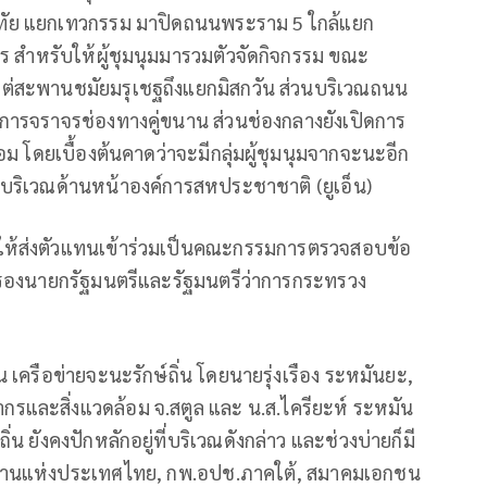
ทัย แยกเทวกรรม มาปิดถนนพระราม 5 ใกล้แยก
สำหรับให้ผู้ชุมนุมมารวมตัวจัดกิจกรรม ขณะ
งแต่สะพานชมัยมรุเชฐถึงแยกมิสกวัน ส่วนบริเวณถนน
ดการจราจรช่องทางคู่ขนาน ส่วนช่องกลางยังเปิดการ
ม โดยเบื้องต้นคาดว่าจะมีกลุ่มผู้ชุมนุมจากจะนะอีก
ยู่บริเวณด้านหน้าองค์การสหประชาชาติ (ยูเอ็น)
ำ ให้ส่งตัวแทนเข้าร่วมเป็นคณะกรรมการตรวจสอบข้อ
าว์ รองนายกรัฐมนตรีและรัฐมนตรีว่าการกระทรวง
น เครือข่ายจะนะรักษ์ถิ่น โดยนายรุ่งเรือง ระหมันยะ,
และสิ่งแวดล้อม จ.สตูล และ น.ส.ไครียะห์ ระหมัน
น ยังคงปักหลักอยู่ที่บริเวณดังกล่าว และช่วงบ่ายก็มี
บ้านแห่งประเทศไทย, กพ.อปช.ภาคใต้, สมาคมเอกชน