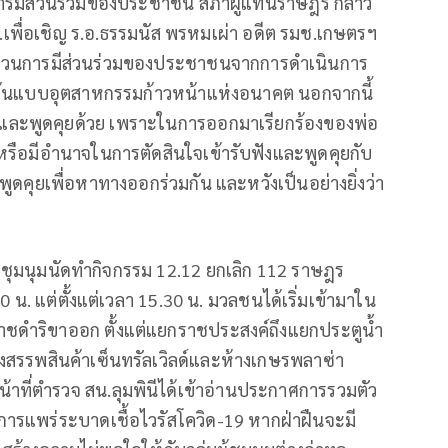
ารมีส่วนร่วมของประชาชน สภาผู้แทนราษฎร กล่าว
มธ.เพื่อเชิญ ร.อ.ธรรมนัส พรหมเผ่า อดีต รมช.เกษตรฯ
ะบวนการมีส่วนร่วมของประชาชนจากการดำเนินการ
ต้นแบบอุตสาหกรรมก้าวหน้าแห่งอนาคต นอกจากนี้
ูลและพูดคุยด้วย เพราะในการออกมาเรียกร้องของพ่อ
วข้องหรือมีอำนาจในการตัดสินใจเข้ารับฟังและพูดคุยกับ
ูดคุยเพื่อหาทางออกร่วมกัน และหวังเป็นอย่างยิ่งว่า
ัดชุมนุมนัดทำกิจกรรม 12.12 ยกเลิก 112 ราษฎร
. แต่ตั้งแต่เวลา 15.30 น. มวลชนได้เริ่มเข้ามาใน
าชดำริขาออก ตั้งแต่แยกราชประสงค์ถึงแยกประตูน้ำ
งสรรพสินค้าเซ็นทรัลเวิลด์และห้างเกษรพลาซ่า
้าที่ตำรวจ สน.ลุมพินีได้เข้าอ่านประกาศการรวมตัว
่อการแพร่ระบาดเชื้อไวรัสโควิด-19 หากฝ่าฝืนจะมี