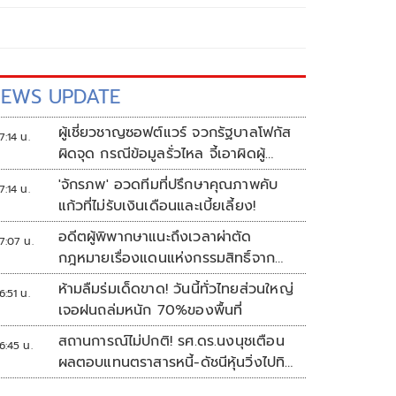
EWS UPDATE
ผู้เชี่ยวชาญซอฟต์แวร์ จวกรัฐบาลโฟกัส
7:14 น.
ผิดจุด กรณีข้อมูลรั่วไหล จี้เอาผิดผู้
ควบคุม-เจ้าของระบบตามกฎหมาย
'จักรภพ' อวดทีมที่ปรึกษาคุณภาพคับ
7:14 น.
PDPA
แก้วที่ไม่รับเงินเดือนและเบี้ยเลี้ยง!
อดีตผู้พิพากษาแนะถึงเวลาผ่าตัด
7:07 น.
กฎหมายเรื่องแดนแห่งกรรมสิทธิ์จาก
สวรรค์ถึงนรก!
ห้ามลืมร่มเด็ดขาด! วันนี้ทั่วไทยส่วนใหญ่
6:51 น.
เจอฝนถล่มหนัก 70%ของพื้นที่
สถานการณ์ไม่ปกติ! รศ.ดร.นงนุชเตือน
6:45 น.
ผลตอบแทนตราสารหนี้-ดัชนีหุ้นวิ่งไปทิศ
เดียวกัน