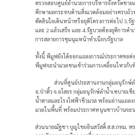
ตรวจสอบศูนย์อำนวยการบริหารจังหวัดชายแดน
ศึกษาผลกระทบด้านสิ่งแวดล้อมอย่างครบถ้วน 
ตัดสินใจเดินหน้าหรือยุติโครงการต่อไป 3.รั
และ 2 แล้วเสร็จ และ 4.รัฐบาลต้องยุติการดำเน
การสลายการชุมนุมหน้าทำเนียบรัฐบาล
ทั้งนี้ พีมูฟยังได้ออกแถลงการณ์ประกาศขอต่อส
พีมูฟจะนำมวลชนเข้าร่วมการเคลื่อนไหวกับพี่
ส่วนที่ศูนย์ประสานงานกลุ่มอนุรักษ์ลำน้ำเซ
อ.ป่าติ้ว จ.ยโสธร กลุ่มอนุรักษ์ลำน้ำเซบายเ
น้ำตาลและโรงไฟฟ้าชีวมวล พร้อมอ่านแถลงก
มวลในพื้นที่ พร้อมประกาศหนุนชาวบ้านจะนะ 
ส่วนนายณัฐชา บุญไชยอินสวัสดิ์ ส.ส.กทม.