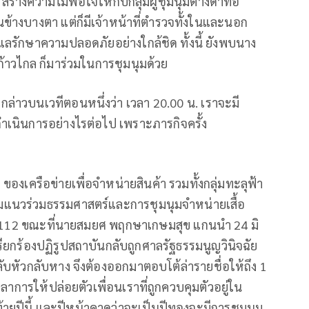
สร้างความไม่พอใจให้กับกลุ่มผู้ชุมนุมต่างด่าทอ
ข้างบางตา แต่ก็มีเจ้าหน้าที่ตำรวจทั้งในและนอก
รักษาความปลอดภัยอย่างใกล้ชิด ทั้งนี้ ยังพบนาง
ก้าวไกล ก็มาร่วมในการชุมนุมด้วย
ล่าวบนเวทีตอนหนึ่งว่า เวลา 20.00 น. เราจะมี
ดำเนินการอย่างไรต่อไป เพราะภารกิจครั้ง
 ของเครือข่ายเพื่อจำหน่ายสินค้า รวมทั้งกลุ่มทะลุฟ้า
 กลุ่มแนวร่วมธรรมศาสตร์และการชุมนุมจำหน่ายเสื้อ
ตรา 112 ขณะที่นายสมยศ พฤกษาเกษมสุข แกนนำ 24 มิ
กร้องปฏิรูปสถาบันกลับถูกศาลรัฐธรรมนูญวินิจฉัย
ับหัวกลับหาง จึงต้องออกมาตอบโต้ล่ารายชื่อให้ถึง 1
ุลาการให้ปล่อยตัวเพื่อนเราที่ถูกควบคุมตัวอยู่ใน
งท้ายปีนี้ และปีหน้าคาดว่าจะเป็นปีทองจะมีการชุมนุม