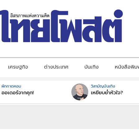
เศรษฐกิจ
ต่างประเทศ
บันเทิง
หนังสือพิม
ผักกาดหอม
วิสามัญบันเทิง
ออเดอร์จากคุก!
เหยียบย่ำหัวใจ?