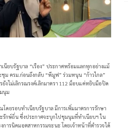
กทำเนียบรัฐบาล “เรือง” ประกาศพร้อมแลกทุกอย่างแม้
่ประชุม ครม.ก่อนถึงกลับ “พีมูฟ” ร่วมหนุน “ก้าวไกล”
รยังไม่เลิกรณรงค์เลิกมาตรา 112 ม็อบแค่หยิบมือปิด
มนุม
ิเวณโดยรอบทำเนียบรัฐบาล มีการเพิ่มมาตรการรักษา
รักษ์ถิ่น ซึ่งประกาศจะบุกไปชุมนุมที่ทำเนียบฯ ใน
นโครงการนิคมอุตสาหกรรมจะนะ โดยเจ้าหน้าที่ตำรวจได้