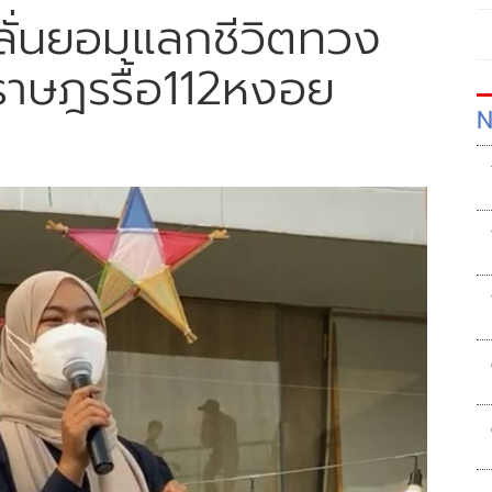
 ลั่นยอมแลกชีวิตทวง
ราษฎรรื้อ112หงอย
N