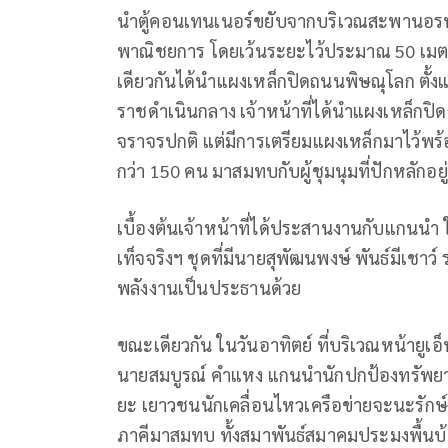
นำตู้คอนเทนเนอร์ขยับจากบริเวณสะพานอร
พาณิชยการ โดยเว้นระยะไว้ประมาณ 50 เมตร 
เดียวกันได้นำแผงเหล็กปิดถนนพิษณุโลก ตั้
ราชดำเนินกลาง เจ้าหน้าที่ได้นำแผงเหล็กปิ
จราจรปกติ แต่มีการเตรียมแผงเหล็กมาไว้พร้อ
กว่า 150 คน มาสมทบกับผู้ชุมนุมที่ปักหลักอ
เบื้องต้นเจ้าหน้าที่ได้ประสานงานกับแกนน
เท็จจริงฯ ชุดที่มีนายสุพัฒนพงษ์ พันธ์มีเช
พลังงานเป็นประธานด้วย
ขณะเดียวกัน ในวันอาทิตย์ ที่บริเวณหน้ายูเอ็
นายสมบูรณ์ คำแหง แกนนำนักปกป้องทรัพยากร
ยะ เยาวชนนักเคลื่อนไหวเครือข่ายจะนะรักษ์ถิ่
ภาคีมาสมทบ ทั้งสมาพันธ์สมาคมประมงพื้น