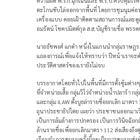
ความผิด พ.ร.ก.ฉุกเฉินและ พ.ร.บ.ควบคุมโรค 
ตะโกนขับไล่ออกจากพื้นที่ โดยการชุมนุมค่อน
เครื่องแบบ คอยเฝ้าติดตามสถานการณ์และดูแล
อมรัตน์ โชคปมิตต์กุล ส.ส.บัญชีรายชื่อ พรรค
นายธัชพงศ์ แกดำ หนึ่งในแกนนำกลุ่มราษฎร ก
แถลงการณ์เพื่อแจ้งให้ทราบว่า ปีหน้าเราจะ
ประวัติศาสตร์ของเรายังไม่จบ
บรรยากาศโดยทั่วไปในพื้นที่มีการตั้งซุ้มต่างๆ
ที่จำหน่ายเสื้อ กลุ่มวีโว่จำหน่ายน้ำปลาร้า
และกลุ่ม iLAW ตั้งบูธล่ารายชื่อยกเลิก มา
ถุนาประชาธิปไตย เผยว่า ประชาชนออกมาเรีย
เป็นการล้มล้างการปกครอง เป็นการวินิจฉัยกล
ล้านรายชื่อเพื่อยกเลิกมาตรา 112 ส่งเสียงถึงต
เรือนจำ การชุมนุมครั้งนี้จะเป็นการชุมนุมส่