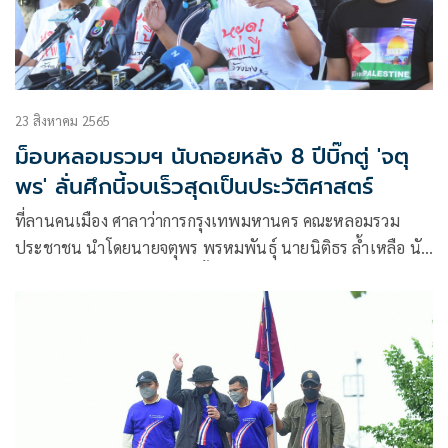
23 สิงหาคม 2565
ม็อบหลอมรวมฯ นับถอยหลัง 8 ปีบิ๊กตู่ 'จตุ
พร' ลั่นศึกนี้จบเร็วสุดเป็นประวัติศาสตร์
ที่ลานคนเมือง ศาลาว่าการกรุงเทพมหานคร คณะหลอมรวม
ประชาชน นำโดยนายจตุพร พรหมพันธุ์ นายนิติธร ล้ำเหลือ นัด
ชุมนุม “หยุด 8 ปีประยุทธ์” ตั้งแต่เวลา 16.00 – 24.00 ขับไล่
พล.อ.ประยุทธ์ จันทร์โอชา นายกรัฐมนตรีและรัฐมนตรีว่าการ
กระทรวงกลาโหม ออก