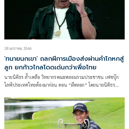
28 มกราคม 2566
'ทนายนกเขา' ถลกผีการเมืองส่งผ่านคำโกหกสู่
ลูก ยกก้าวไกลโดดเด่นกว่าเพื่อไทย
นายนิติธร ล้ำเหลือ วิทยากรคณะหลอมรวมประชาชน เฟซบุ๊ก
ไลฟ์ประเทศไทยต้องมาก่อน ตอน “ผีหลอก” โดยนายนิติธร
กล่าว