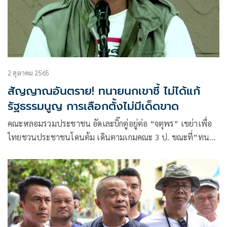
2 ตุลาคม 2565
สัญญาณอันตราย! ทนายนกเขาชี้ ไม่ได้แก้
รัฐธรรมนูญ การเลือกตั้งไม่มีเด็ดขาด
คณะหลอมรวมประชาชน อัดเละบิ๊กตู่อยู่ต่อ “จตุพร” เขย่าเพื่อ
ไทยชวนประชาชนโดนต้ม เดินตามเกมคณะ 3 ป. ขณะที่”ทนาย
นกเขา” ส่งสัญญาณอันตราย ไม่มีการแก้รัฐธรรมนูญ ไร้การเลือก
ตั้ง