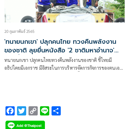
20 กุมภาพันธ์ 2565
'ทนายนกเขา' ปลุกคนไทย ทวงคืนพลังงาน
ของชาติ ลุยยื่นหนังสือ '2 ชาติมหาอำนาจ'
พรุ่งนี้
ทนายนกเขา ปลุกคนไทยทวงคืนพลังงานของชาติ ชี้ไทยมี
อธิปไตยมีเอกราช มีอิสระในการบริหารจัดการกิจการของตนเอง
ลุยยื่นหนังสือสถานทูตจีน – สหรัฐ พรุ่งนี้
F
T
C
Li
S
ac
wi
o
n
h