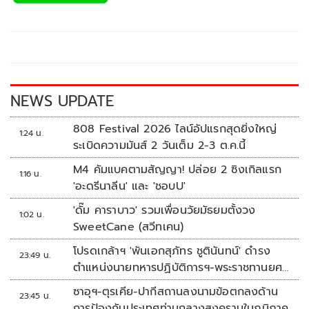
e
tt
p
e
ar
b
er
y
e
o
Li
o
n
k
k
NEWS UPDATE
808 Festival 2026 ไลน์อัปแรกสุดยิ่งใหญ่
1:24 น.
ระเบิดความมันส์ 2 วันเต็ม 2-3 ต.ค.นี้
M4 คัมแบคตามสัญญา! ปล่อย 2 ซิงเกิลแรก
1:16 น.
'อะดรีนาลีน' และ 'ชอบU'
'ดั๊ม คาราบาว' รวมเพื่อนวัยมัธยมตั้งวง
1:02 น.
SweetCane (สวีทเคน)
โปรดเกล้าฯ 'พันเอกสุภัทร ชูตินันทน์' ดำรง
23:49 น.
ตำแหน่งนายทหารปฏิบัติการฯ-พระราชทานยศ
'พลตรี'
ซาอุฯ-ตุรเคีย-ปากีสถานลงนามข้อตกลงด้าน
23:45 น.
การป้องกันประเทศท่ามกลางสงครามในภูมิภาค