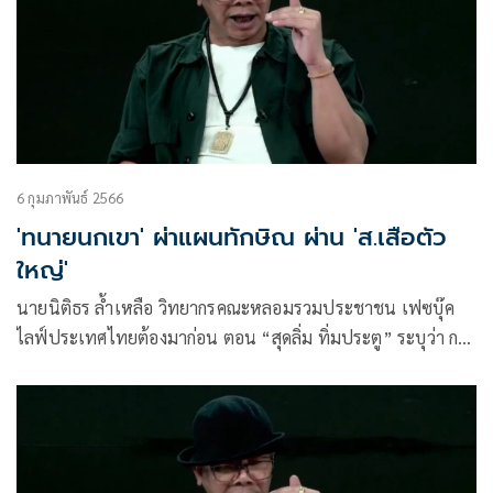
6 กุมภาพันธ์ 2566
'ทนายนกเขา' ผ่าแผนทักษิณ ผ่าน 'ส.เสือตัว
ใหญ่'
นายนิติธร ล้ำเหลือ วิทยากรคณะหลอมรวมประชาชน เฟซบุ๊ค
ไลฟ์ประเทศไทยต้องมาก่อน ตอน “สุดลิ่ม ทิ่มประตู” ระบุว่า การ
เปิดชื่อย่อ “ส.เสือตัวใหญ่” เป็นแค