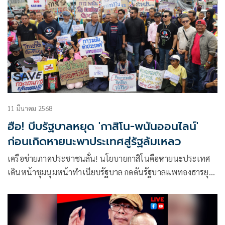
11 มีนาคม 2568
ฮือ! บีบรัฐบาลหยุด 'กาสิโน-พนันออนไลน์'
ก่อนเกิดหายนะพาประเทศสู่รัฐล้มเหลว
เครือข่ายภาคประชาชนลั่น! นโยบายกาสิโนคือหายนะประเทศ
เดินหน้าชุมนุมหน้าทำเนียบรัฐบาล กดดันรัฐบาลแพทองธารยุติ
แผนเปิดบ่อน หวั่นมอมเมาประชาชน-เพิ่มอิทธิพลมืด เตือนหาก
เดินหน้าต่อ อาจนำไปสู่ ‘รัฐล้มเหลว’