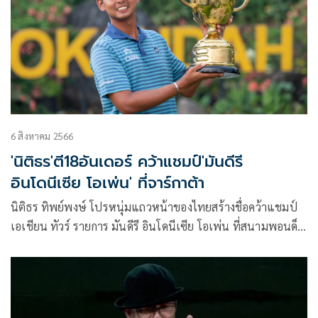
6 สิงหาคม 2566
'นิติธร'ตี18อันเดอร์ คว้าแชมป์'มันดีรี
อินโดนีเซีย โอเพ่น' ที่จาร์กาต้า
นิติธร ทิพย์พงษ์ โปรหนุ่มแถวหน้าของไทยสร้างชื่อคว้าแชมป์
เอเชียน ทัวร์ รายการ มันดีรี อินโดนีเซีย โอเพ่น ที่สนามพอนด็
อก อินดาห์ กอล์ฟ คอร์ส ประเทศอินโดนีเซีย เมื่อวันที่ 6 สิงหาคม
ที่ผ่านมา หลังจบด้วยสกอร์รวม 18 อันเดอร์พาร์ 270 ชนะสาม
โปรจอมแกร่งของทัวร์ไปสองสโตรค