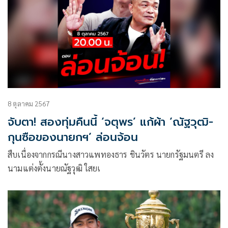
8 ตุลาคม 2567
จับตา! สองทุ่มคืนนี้ ‘จตุพร’ แก้ผ้า ‘ณัฐวุฒิ-
กุนซือของนายกฯ’ ล่อนจ้อน
สืบเนื่องจากกรณีนางสาวแพทองธาร ชินวัตร นายกรัฐมนตรี ลง
นามแต่งตั้งนายณัฐวุฒิ ใสยเ