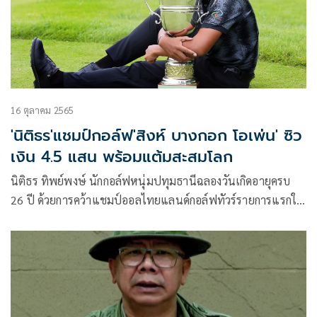
16 ตุลาคม 2565
'นิติธร'แชมป์กอล์ฟ'สิงห์ บางกอก โอเพ่น' ซิว
เงิน 4.5 แสน พร้อมแต้มสะสมโลก
นิติธร ทิพย์พงษ์ นักกอล์ฟหนุ่มปทุมธานีฉลองวันเกิดอายุครบ
26 ปี ด้วยการคว้าแชมป์ออลไทยแลนด์กอล์ฟทัวร์รายการแรกใน
ชีวิต หลังจบสกอร์รอบสุดท้ายเข้ามาอีก 4 อันเดอร์พาร์ 66 รวมสี่
วัน 19 อันเดอร์พาร์ 261 ทิ้งอันดับสอง ชลทิตย์ ชื่นบุญงาม 3 ส
โตรก ในการแข่งขันกอล์ฟอาชีพออลไทยแลนด์กอล์ฟทัวร์
รายการสิงห์ บางกอก โอเพ่น 2022 ชิงเงินรางวัลรวม 3 ล้านบาท
ณ สนามบางกอก กอล์ฟ คลับ ระยะ 6,498 หลา พาร์ 70 จ.
ปทุมธานี เมื่อ 16 ต.ค.65