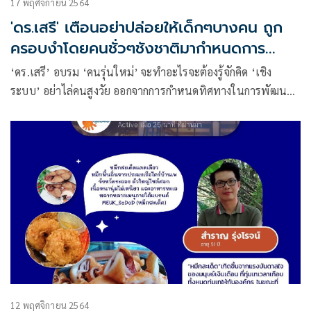
17 พฤศจิกายน 2564
'ดร.เสรี' เตือนอย่าปล่อยให้เด็กๆบางคน ถูก
ครอบงำโดยคนชั่วๆชังชาติมากำหนดการ
พัฒนาประเทศ
‘ดร.เสรี’ อบรม ‘คนรุ่นใหม่’ จะทำอะไรจะต้องรู้จักคิด ‘เชิง
ระบบ’ อย่าไล่คนสูงวัย ออกจากการกำหนดทิศทางในการพัฒนา
ประเทศ แล้วปล่อยให้เด็กๆบางคน ที่คิดไม่เป็น รู้ไม่จริง ไม่มี
ประสบการณ์ ถูกครอบงำโดยคนชั่วๆที่ชังชาติมากำหนด
12 พฤศจิกายน 2564