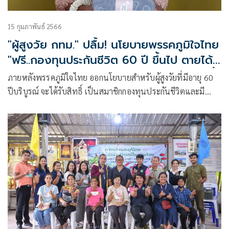
15 กุมภาพันธ์ 2566
"ผู้สูงวัย กทม." ปลื้ม! นโยบายพรรคภูมิใจไทย
"ฟรี..กองทุนประกันชีวิต 60 ปี ขึ้นไป ตายได้
100,000 บาท กู้ได้ 20,000 บาท ไม่ต้องมีค้ำ
ภายหลังพรรคภูมิใจไทย ออกนโยบายสำหรับผู้สูงวัยที่มีอายุ 60
ประกัน" ช่วยลูกหลานอยู่สบาย ไม่เป็นภาระ
ปีบริบูรณ์ จะได้รับสิทธิ์ เป็นสมาชิกกองทุนประกันชีวิตและมี
กรมธรรม์ประกันชีวิตทันที โดยไม่ต้องสมัคร