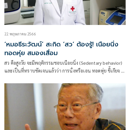
22 พฤษภาคม 2566
‘หมอธีระวัฒน์’ สะกิด ‘สว’ ต้องรู้! เนือยนิ่ง
ทอดหุ่ย สมองเสื่อม
สว คือสูงวัย จะมีพฤติกรรมชอบเนือยนิ่ง (Sedentary behavior)
และเป็นที่ทราบชัดเจนแล้วว่า การนั่งหรือเอน ทอดหุ่ย ขี้เกียจ ดู
แต่ทีวี งีบหลับเป็นพัก ๆ