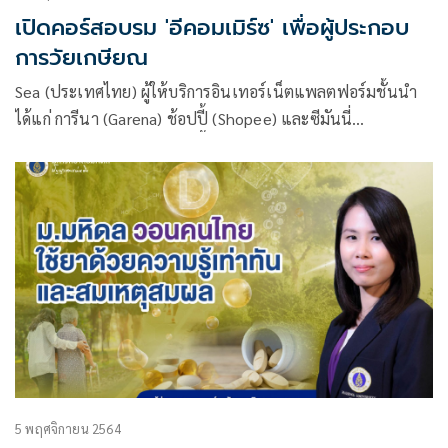
เปิดคอร์สอบรม 'อีคอมเมิร์ซ' เพื่อผู้ประกอบ
การวัยเกษียณ
Sea (ประเทศไทย) ผู้ให้บริการอินเทอร์เน็ตแพลตฟอร์มชั้นนำ
ได้แก่ การีนา (Garena) ช้อปปี้ (Shopee) และซีมันนี่
(SeaMoney) จับมือ ‘ยังแฮปปี้’ (YoungHappy) ธุรกิจเพื่อสังคม
ของกลุ่มผู้สูงอายุ ร่วมเปิดคอร์สเรียนออนไลน์ “ขายได้ขายดี
กับ Shopee”
5 พฤศจิกายน 2564