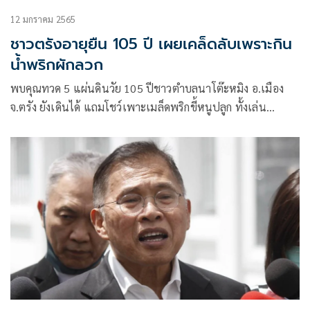
12 มกราคม 2565
ชาวตรังอายุยืน 105 ปี เผยเคล็ดลับเพราะกิน
น้ำพริกผักลวก
พบคุณทวด 5 แผ่นดินวัย 105 ปีชาวตำบลนาโต๊ะหมิง อ.เมือง
จ.ตรัง ยังเดินได้ แถมโชว์เพาะเมล็ดพริกขี้หนูปลูก ทั้งเล่น
โทรศัพท์โชว์ เผยเคล็ดลับอายุยืน คือ กินน้ำพริกผักลวก เน้นปลูก
เองกินเอง ในครัวเรือนโดยไม่ต้องซื้อหา