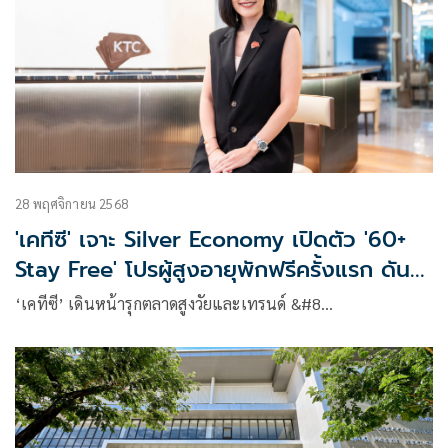
28 พฤศจิกายน 2568
'เคทีซี' เจาะ Silver Economy เปิดตัว '60+
Stay Free' โปรผู้สูงอายุพักฟรีครั้งแรก ดันเท
รนด์เที่ยวหลายเจเนอเรชัน
‘เคทีซี’ เดินหน้ารุกตลาดสูงวัยและเทรนด์ &#8…