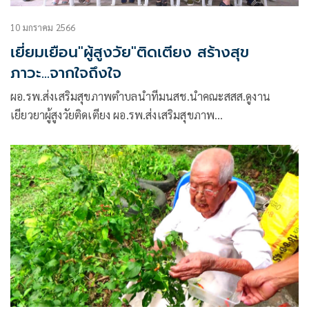
10 มกราคม 2566
เยี่ยมเยือน"ผู้สูงวัย"ติดเตียง สร้างสุข
ภาวะ...จากใจถึงใจ
ผอ.รพ.ส่งเสริมสุขภาพตำบลนำทีมนสช.นำคณะสสส.ดูงาน
เยียวยาผู้สูงวัยติดเตียง ผอ.รพ.ส่งเสริมสุขภาพ
ตำบล(รพ.สต.)บ้านคลองเมืองใหม่