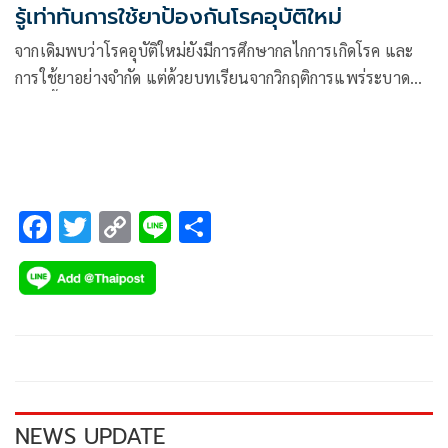
รู้เท่าทันการใช้ยาป้องกันโรคอุบัติใหม่
จากเดิมพบว่าโรคอุบัติใหม่ยังมีการศึกษากลไกการเกิดโรค และ
การใช้ยาอย่างจำกัด แต่ด้วยบทเรียนจากวิกฤติการแพร่ระบาด
ของเชื้อไวรัส COVID-19 ระลอกแล้วระลอกเล่าที่ผ่านมา ทำให้
ทุกคนบนโลกตระหนักดีว่า นับจากนี้ไป หมดเวลาแล้วที่จะใช้ชีวิต
กันอย่างประมาท
F
T
C
Li
S
ac
wi
o
n
h
e
tt
p
e
ar
b
er
y
e
o
Li
o
n
k
k
NEWS UPDATE