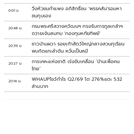
วิ่งหัวชนกำแพง อภิสิทธิ์ชน 'พรรคส้ม'รอมหา
0:01 น.
ชนทุบเอง
กรมพระศรีสวางควัฒนฯ ทรงรับการทูลเกล้าฯ
20:48 น.
ถวายเงินสมทบ 'กองทุนหทัยทิพย์'
ชาวบ้านผวา รอยเท้าสัตว์ใหญ่กลางสวนทุเรียน
20:39 น.
พบกัดแทะลำต้น หวั่นเป็นหมี
การเคหะแห่งชาติ เร่งขับเคลื่อน ‘บ้านเพื่อคน
20:27 น.
ไทย’
WHAUPโชว์กำไร Q2/69 โต 276%แตะ 532
20:14 น.
ล้านบาท