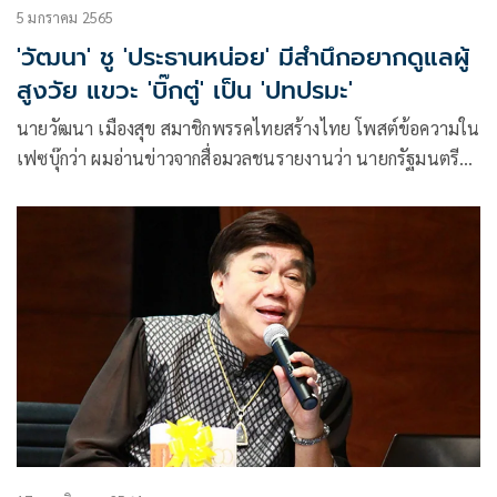
5 มกราคม 2565
'วัฒนา' ชู 'ประธานหน่อย' มีสำนึกอยากดูแลผู้
สูงวัย แขวะ 'บิ๊กตู่' เป็น 'ปทปรมะ'
นายวัฒนา เมืองสุข สมาชิกพรรคไทยสร้างไทย โพสต์ข้อความใน
เฟซบุ๊กว่า ผมอ่านข่าวจากสื่อมวลชนรายงานว่า นายกรัฐมนตรีสั่ง
การให้รองนายกวิษณุไปตรวจสอบ