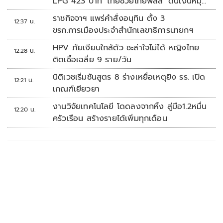
LPG 423 บาท ‘ไทยช่วยไทยพลัส’ ดันเงินหมุน
แสนล้าน
ราชกิจจาฯ แพร่คำสั่งอนุทิน ตั้ง 3
12:37 น.
ขรก.การเมืองประจำสำนักเลขาธิการนายกฯ
HPV ภัยเงียบใกล้ตัว ชะล่าใจไม่ได้ หญิงไทย
12:28 น.
ติดเชื้อเฉลี่ย 9 ราย/วัน
นิติเวชเริ่มชันสูตร 8 ร่างเหยื่อเหตุยิง รร. เปิด
12:21 น.
เกณฑ์เยียวยา
งานวิจัยเทคโนโลยี โดดลงจากหิ้ง สู่มือ1.2หมื่น
12:20 น.
ครัวเรือน สร้างรายได้เพิ่มทุกเดือน