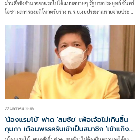
ผ่านศึกชิงอำนาจยกแรกไปได้แบบสบายๆ รัฐบาลประยุทธ์ จันทร์
โอชา ผลการลงมติโหวตรับร่าง พ.ร.บ.งบประมาณรายจ่ายประจำ
ปี พ.ศ.2566 วงเงินกว่า 3.18 ล้านล้านบาท
22 มกราคม 2565
'น้องแรมโบ้' ฟาด 'สมชัย' เพ้อเจ้อไม่เกินสิ้น
กุมภา เตือนพรรครับเข้าเป็นสมาชิก 'เข้าแก๊ง
ไหนหัวหน้าตายหมด'
‘น้องแรมโบ้ -ชนะศักดิ์’ ฟาด ‘สมชัย’ ไม่ต้องฝันหวานจะได้ลง