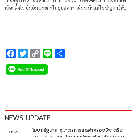
เลือกตั้งไว ยืนยันนายกฯไม่ยุบสภาฯ เดินหน้าแก้ไขปัญหาให้
ประชาชน เตือนพรรคที่ให้เข้าสังกัดระวังจะสร้างปัญหา เพราะ
ไม่อยู่กับร่องกับรอย
F
T
C
Li
S
ac
wi
o
n
h
e
tt
p
e
ar
b
er
y
e
o
Li
o
n
k
k
NEWS UPDATE
โฆษกรัฐบาล ชูมาตรการลดค่าครองชีพ ตรึง
13:32 น.