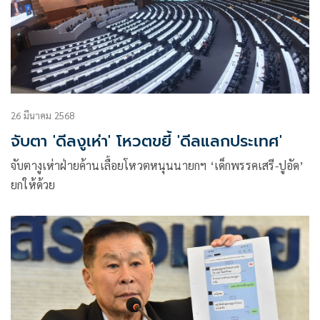
26 มีนาคม 2568
จับตา 'ดีลงูเห่า' โหวตขยี้ 'ดีลแลกประเทศ'
จับตางูเห่าฝ่ายค้านเลื้อยโหวตหนุนนายกฯ ‘เด็กพรรคเสรี-ปูอัด’
ยกให้ด้วย