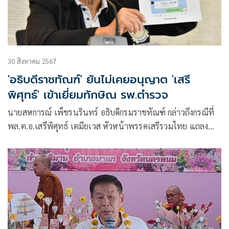
30 สิงหาคม 2567
'อธิบดีราชทัณฑ์' ยันไม่เคยอนุญาต 'เสรี
พิศุทธ์' เข้าเยี่ยมทักษิณ รพ.ตำรวจ
นายสหการณ์ เพ็ชรนรินทร์ อธิบดีกรมราชทัณฑ์ กล่าวถึงกรณีที่
พล.ต.อ.เสรีพิศุทธ์ เตมียเวส หัวหน้าพรรคเสรีรวมไทย แถลง
ข่าวเปิดหลักฐานข้อความในแอปพลิเคชั่นไลน์ ว่ามีบุคคลนัด
หมายพาเข้าเยี่ยมนายทักษิณ ชินวัตร