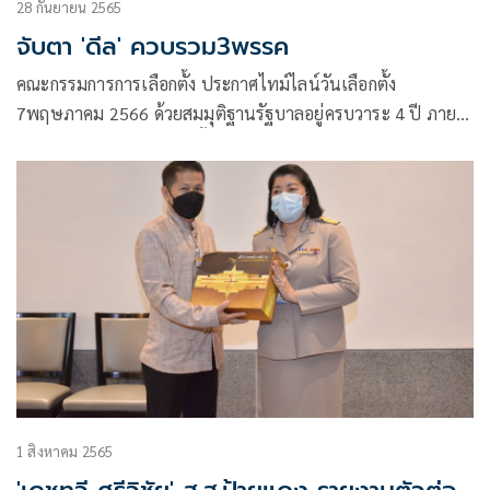
28 กันยายน 2565
จับตา 'ดีล' ควบรวม3พรรค
คณะกรรมการการเลือกตั้ง ประกาศไทม์ไลน์วันเลือกตั้ง
7พฤษภาคม 2566 ด้วยสมมุติฐานรัฐบาลอยู่ครบวาระ 4 ปี ภาย
ใต้กฎกติกาใหม่ บัตรเลือกตั้ง2ใบ แบ่งเขต400 บัญชีรายชื่อ100
ที่มองกันว่า ด้วยระบบเลือกตั้งเช่นนี้ มีแนวโน้มเข้าทาง
พรรคการเมืองขนาดใหญ่ ที่มีฐานเสียงแน่นหนาอยู่แล้ว
1 สิงหาคม 2565