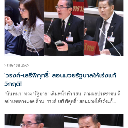
9 เมษายน 2569
'วรงค์-เสรีพิศุทธิ์' สอนมวยรัฐบาลให้เร่งแก้
วิกฤติ!
‘นันทนา’ ทวง ‘รัฐบาล’ เดินหน้าทำ รธน. ตามผลประชาชน จี้
อย่าเทกลางแดด ด้าน ‘วรงค์-เสรีพิศุทธิ์’ สอนมวยให้เร่งแก้
วิกฤติ-ยึดอุดมการณ์ทำงาน หวังทำคนไทยรวยไม่ไหวแล้วเป็น
จริง