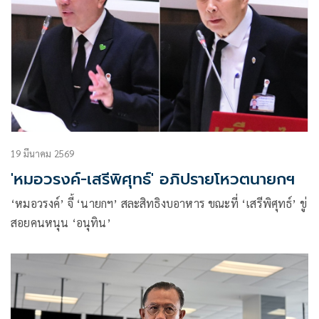
19 มีนาคม 2569
'หมอวรงค์-เสรีพิศุทธ์' อภิปรายโหวตนายกฯ
‘หมอวรงค์’ จี้ ‘นายกฯ’ สละสิทธิงบอาหาร ขณะที่ ‘เสรีพิศุทธ์’ ขู่
สอยคนหนุน ‘อนุทิน’