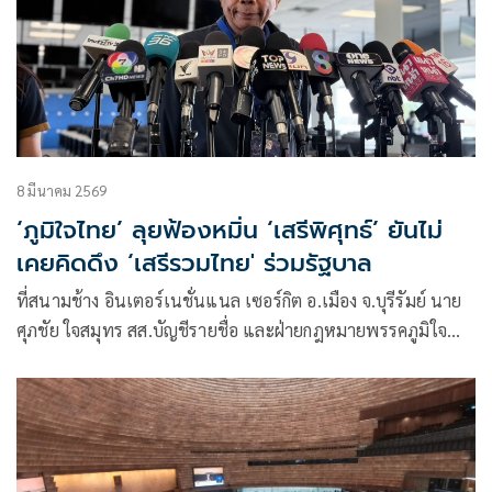
8 มีนาคม 2569
‘ภูมิใจไทย’ ลุยฟ้องหมิ่น ‘เสรีพิศุทธ์’ ยันไม่
เคยคิดดึง ‘เสรีรวมไทย' ร่วมรัฐบาล
ที่สนามช้าง อินเตอร์เนชั่นแนล เซอร์กิต อ.เมือง จ.บุรีรัมย์ นาย
ศุภชัย ใจสมุทร สส.บัญชีรายชื่อ และฝ่ายกฎหมายพรรคภูมิใจ
ไทย กล่าวถึงกรณีที่ พลตำรวจเอกเสรีพิศุทธ์ เตมียเวส สส.บัญชี
รายชื่อ และหัวหน้าพรรคเสรีรวมไทย