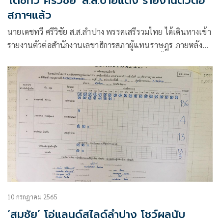
'เดชทวี ศรีวิชัย' ส.ส.ป้ายแดง รายงานตัวต่อ
สภาฯแล้ว
นายเดชทวี ศรีวิชัย ส.ส.ลำปาง พรรคเสรีรวมไทย ได้เดินทางเข้า
รายงานตัวต่อสำนักงานเลขาธิการสภาผู้แทนราษฎร ภายหลัง
จากที่ได้รับการรับรองจากคณะกรรมการการเลือกตั้ง (กกต.)
10 กรกฎาคม 2565
‘สมชัย’ โอ่แลนด์สไลด์ลำปาง โชว์ผลนับ