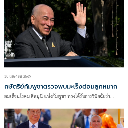
10 เมษายน 2569
กษัตริย์กัมพูชาตรวจพบมะเร็งต่อมลูกหมาก
สมเด็จนโรดม สีหมุนี แห่งกัมพูชา ทรงได้รับการวินิจฉัยว่า…