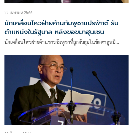
22 เมษายน 2566
นักเคลื่อนไหวฝ่ายค้านกัมพูชาแปรพักต์ รับ
ตำแหน่งในรัฐบาล หลังขอขมาฮุนเซน
นักเคลื่อนไหวฝ่ายค้านชาวกัมพูชาที่ถูกจับกุมในข้อหาดูหมิ…