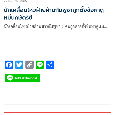
22 มีนาคม 2566
นักเคลื่อนไหวฝ่ายค้านกัมพูชาถูกตั้งข้อหาดู
หมิ่นกษัตริย์
นักเคลื่อนไหวฝ่ายค้านชาวกัมพูชา 2 คนถูกศาลตั้งข้อหาดูหม…
F
T
C
Li
S
ac
wi
o
n
h
e
tt
p
e
ar
b
er
y
e
o
Li
o
n
k
k