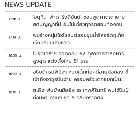
NEWS UPDATE
'อนุทิน' ฟาด 'รังสิมันต์' ชอบพูดคาดเดาตาม
17:16 น.
สติปัญญาที่มี ยันไม่เกี่ยวทุจริตสอบท้องถิ่น
พบร่างหนุ่มไอร์แลนด์ลอยขุมน้ำรีสอร์ตภูเก็ต
17:14 น.
เร่งคลี่ปมเสียชีวิต
โปรดเกล้าฯ ถอดถอน 62 ตุลาการศาลทหาร
16:53 น.
สูงสุด แต่งตั้งใหม่ 51 ราย
อธิบดีกรมพินิจฯ ห่วงเด็กก่อคดีอายุน้อยลง ชี้
16:22 น.
เข้าถึงอาวุธปืนง่าย ครอบครัวแตกแยกเป็น
ชนวนสำคัญ
ตะลึง! ค้นบ้านมือยิง รร.เทพศิรินทร์ พบใช้ปืนปู่
16:19 น.
ก่อเหตุ-คอมฯ ซุก 5 คลิปกราดยิง