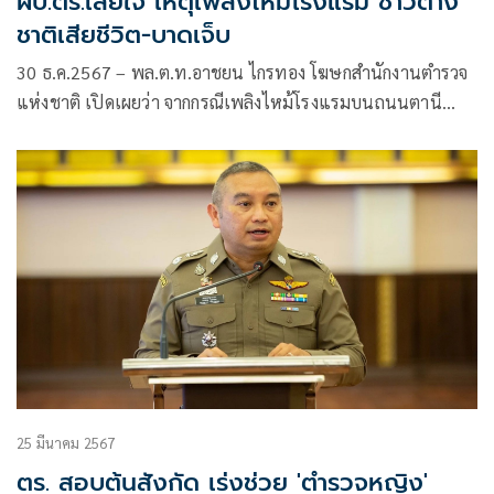
ผบ.ตร.เสียใจ เหตุเพลิงไหม้โรงแรม ชาวต่าง
ชาติเสียชีวิต-บาดเจ็บ
30 ธ.ค.2567 – พล.ต.ท.อาชยน ไกรทอง โฆษกสำนักงานตำรวจ
แห่งชาติ เปิดเผยว่า จากกรณีเพลิงไหม้โรงแรมบนถนนตานี
แขวงตลาดยอด เขตพระนคร กรุงเทพมหานคร เมื่อคืนวันที่ 29
ธันวาคม 2567 ที่ผ่านมา เป็นเหตุให้ชาวต่างชาติเสียชีวิต 3 ราย
25 มีนาคม 2567
ตร. สอบต้นสังกัด เร่งช่วย 'ตำรวจหญิง'