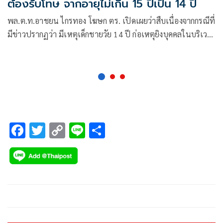
ต้องรับโทษ จากอายุไม่เกิน 15 ปีเป็น 14 ปี
พล.ต.ท.อาชยน ไกรทอง โฆษก ตร. เปิดเผยว่าสืบเนื่องจากกรณีที่
มีข่าวปรากฏว่า มีเหตุเด็กชายวัย 14 ปี ก่อเหตุยิงบุคคลในบริเวณ
ศูนย์การค้า และเหตุกลุ่มเยาวชนรุมทำร้ายผู้อื่นถึงแก่ความตาย
ในพื้นที่ สภ.อรัญประเทศ
F
T
C
Li
S
ac
wi
o
n
h
e
tt
p
e
ar
b
er
y
e
o
Li
o
n