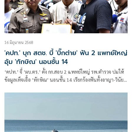
16 มิถุนายน 2568
'คปท.' บุก สตช. บี้ 'บิ๊กต่าย' ฟัน 2 แพทย์ใหญ่
อุ้ม 'ทักษิณ' นอนชั้น 14
‘คปท.’ จี้ ‘ผบ.ตร.’ ตั้ง กก.สอบ 2 แพทย์ใหญ่ รพ.ตำรวจ ปมให้
ข้อมูลเท็จเอื้อ ‘ทักษิณ’ นอนชั้น 14 เรียกร้องฟันทั้งอาญา-วินัย
พร้อมให้ออกจากราชการไว้ก่อน