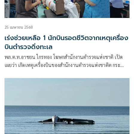
25 เมษายน 2568
เร่งช่วยเหลือ 1 นักบินรอดชีวิตจากเหตุเครื่อง
บินตำรวจดิ่งทะเล
พล.ต.ท.อาชยน ไกรทอง โฆษกสำนักงานตำรวจแห่งชาติ เปิด
เผยว่า เกิดเหตุเครื่องบินของสำนักงานตำรวจแห่งชาติต กระ
หว่างการปฏิบัติภารกิจทดสอบการบิน เพื่อเตรียมความพร้อม
สำหรับการฝึกกระโดดร่ม ณ พื้นที่ อ.หัวหิน จ.ประจวบคีรีขันธ์