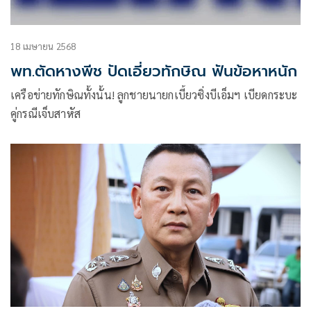
18 เมษายน 2568
พท.ตัดหางพีช ปัดเอี่ยวทักษิณ ฟันข้อหาหนัก
เครือข่ายทักษิณทั้งนั้น! ลูกชายนายกเบี้ยวซิ่้งบีเอ็มฯ เบียดกระบะ
คู่กรณีเจ็บสาหัส