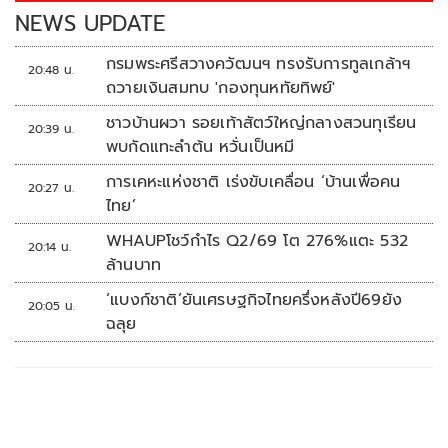
k
k
NEWS UPDATE
กรมพระศรีสวางควัฒนฯ ทรงรับการทูลเกล้าฯ
20:48 น.
ถวายเงินสมทบ 'กองทุนหทัยทิพย์'
ชาวบ้านผวา รอยเท้าสัตว์ใหญ่กลางสวนทุเรียน
20:39 น.
พบกัดแทะลำต้น หวั่นเป็นหมี
การเคหะแห่งชาติ เร่งขับเคลื่อน ‘บ้านเพื่อคน
20:27 น.
ไทย’
WHAUPโชว์กำไร Q2/69 โต 276%แตะ 532
20:14 น.
ล้านบาท
‘แบงก์ชาติ’ยันเศรษฐกิจไทยครึ่งหลังปี69ยัง
20:05 น.
ฉลุย