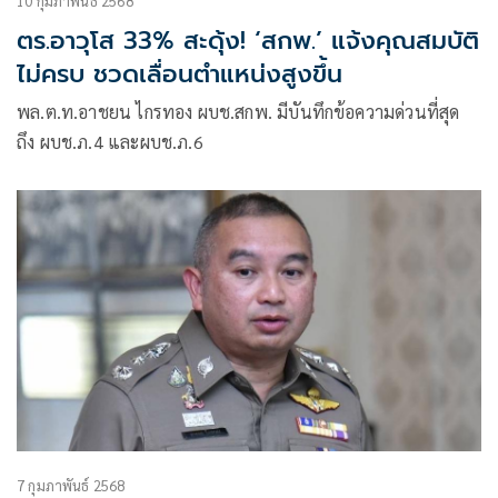
10 กุมภาพันธ์ 2568
ตร.อาวุโส 33% สะดุ้ง! ‘สกพ.’ แจ้งคุณสมบัติ
ไม่ครบ ชวดเลื่อนตำแหน่งสูงขึ้น
พล.ต.ท.อาชยน ไกรทอง ผบช.สกพ. มีบันทึกข้อความด่วนที่สุด
ถึง ผบช.ภ.4 และผบช.ภ.6
7 กุมภาพันธ์ 2568