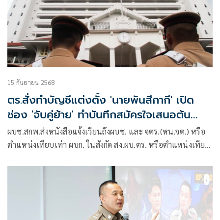
15 กันยายน 2568
ตร.สั่งทำบัญชีแต่งตั้ง 'นายพันสีกากี' เปิด
ช่อง 'จับคู่ย้าย' ทำบันทึกสมัครใจเสนอต้น
สังกัด
ผบช.สกพ.ส่งหนังสือแจ้งเวียนถึงผบช. และ จตร.(หน.จต.) หรือ
ตำแหน่งเทียบเท่า ผบก. ในสังกัด สง.ผบ.ตร. หรือตำแหน่งเทียบ
เท่า เรื่อง การแต่งตั้งข้าราชการตำรวจ