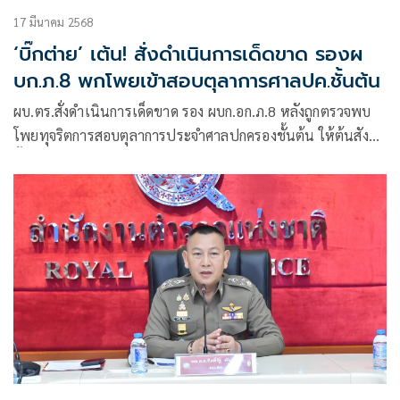
17 มีนาคม 2568
‘บิ๊กต่าย’ เต้น! สั่งดำเนินการเด็ดขาด รองผ
บก.ภ.8 พกโพยเข้าสอบตุลาการศาลปค.ชั้นต้น
ผบ.ตร.สั่งดำเนินการเด็ดขาด รอง ผบก.อก.ภ.8 หลังถูกตรวจพบ
โพยทุจริตการสอบตุลาการประจำศาลปกครองชั้นต้น ให้ต้นสังกัด
ตั้งสอบวินัยร้ายแรง ฐานเป็นผู้ประพฤติชั่วอย่างร้ายแรง