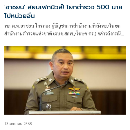
'อาชยน' สยบเฟกนิวส์! โยกตำรวจ 500 นาย
ไปหน่วยอื่น
พล.ต.ท.อาชยน ไกรทอง ผู้บัญชาการสำนักงานกำลังพล/โฆษก
สำนักงานตำรวจแห่งชาติ (ผบช.สกพ./โฆษก ตร.) กล่าวถึงกรณี
โชเชียลมีเดียแชร์ข้อความมีหนังสือมาที่สำนักงานกำลังพล เพื่อ
คัดเลือกตำรวจ
13 มกราคม 2568