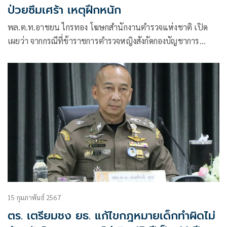
ป่วยซึมเศร้า เหตุฝึกหนัก
พล.ต.ท.อาชยน ไกรทอง โฆษกสำนักงานตำรวจแห่งชาติ เปิด
เผยว่า จากกรณีที่ข้าราชการตำรวจหญิงสังกัดกองบัญชาการ
ตำรวจนครบาล โพสต์ในเฟซบุ๊กส่วนตัว ระบุถึงการเข้ามาเป็น
ตำรวจ 1 ปี
15 กุมภาพันธ์ 2567
ตร. เตรียมชง ยธ. แก้ไขกฎหมายเด็กทำผิดไม่