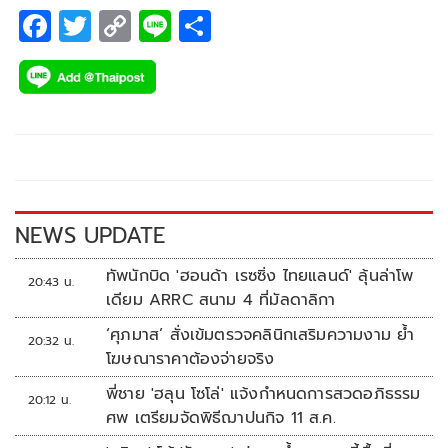
F
T
C
Li
S
ac
wi
o
n
h
e
tt
p
e
ar
b
er
y
e
o
Li
o
n
k
k
NEWS UPDATE
ทัพนักบิด 'ฮอนด้า เรซซิ่ง ไทยแลนด์' ลุ้นล่าโพ
20:43 น.
เดียม ARRC สนาม 4 ที่มัลดาลิกา
‘ศุภมาส’ สั่งเข้มตรวจคลินิกเสริมความงาม ย้ำ
20:32 น.
โฆษณาราคาต้องจ่ายจริง
พี่ชาย 'ฮลุน โซโล่' แจ้งกำหนดการสวดอภิธรรม
20:12 น.
ศพ เตรียมจัดพิธีฌาปนกิจ 11 ส.ค.