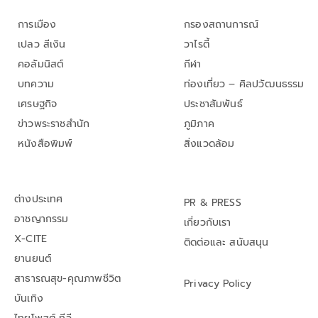
การเมือง
กรองสถานการณ์
เปลว สีเงิน
วาไรตี้
คอลัมนิสต์
กีฬา
บทความ
ท่องเที่ยว – ศิลปวัฒนธรรม
เศรษฐกิจ
ประชาสัมพันธ์
ข่าวพระราชสำนัก
ภูมิภาค
หนังสือพิมพ์
สิ่งแวดล้อม
ต่างประเทศ
PR & PRESS
อาชญากรรม
เกี่ยวกับเรา
X-CITE
ติดต่อและ สนับสนุน
ยานยนต์
สาธารณสุข-คุณภาพชีวิต
Privacy Policy
บันเทิง