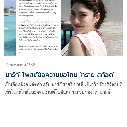
14 พฤษภาคม 2569
'มาร์กี้' โพสต์ข้อความขอโทษ 'ทราย สก๊อต'
เป็นอีกหนึ่งคนดัง สำหรับ มาร์กี้-ราศรี บาเล็นซิเอก้า จิราธิวัฒน์ ที่
เข้าไปกดไลก์และคอมเมนต์ในอินสตาแกรมของ มา มายด์
ลภัสลัล ที่โพสต์ถึงเรื่องราวในครอบครัวสามี พาย-สุนิษฐ์ สก๊อต
ล่าสุดได้ออกมาเคลื่อนไหวผ่านอินสตาแกรม โดยโพสต์ข้อความ
ขอโทษ ทราย สก๊อต แล้ว