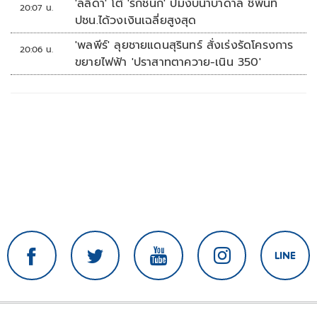
'ลลิดา' โต้ 'รักชนก' ปมงบน้ำบาดาล ชี้พื้นที่
20:07 น.
ปชน.ได้วงเงินเฉลี่ยสูงสุด
'พลพีร์' ลุยชายแดนสุรินทร์ สั่งเร่งรัดโครงการ
20:06 น.
ขยายไฟฟ้า 'ปราสาทตาควาย-เนิน 350'