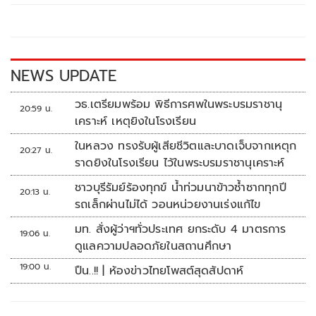
o
Li
o
n
k
k
NEWS UPDATE
วธ.เตรียมพร้อม พิธีการศพในพระบรมราชานุ
20:59 น.
เคราะห์ เหตุยิงในโรงเรียน
ในหลวง ทรงรับผู้เสียชีวิตและบาดเจ็บจากเหตุก
20:27 น.
ราดยิงในโรงเรียน ไว้ในพระบรมราชานุเคราะห์
ชาวบุรีรัมย์ร้องทุกข์ น้ำท่วมนาข้าวซ้ำซากทุกปี
20:13 น.
รถเล็กผ่านไม่ได้ วอนหน่วยงานเร่งแก้ไข
มท. สั่งผู้ว่าฯทั่วประเทศ ยกระดับ 4 มาตรการ
19:06 น.
ดูแลความปลอดภัยในสถานศึกษา
19:00 น.
ปืน..!! | ห้องข่าวไทยโพสต์สุดสัปดาห์