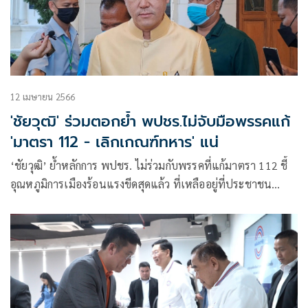
12 เมษายน 2566
'ชัยวุฒิ' ร่วมตอกย้ำ พปชร.ไม่จับมือพรรคแก้
'มาตรา 112 - เลิกเกณฑ์ทหาร' แน่
‘ชัยวุฒิ’ ย้ำหลักการ พปชร. ไม่ร่วมกับพรรคที่แก้มาตรา 112 ชี้
อุณหภูมิการเมืองร้อนแรงขีดสุดแล้ว ที่เหลืออยู่ที่ประชาชน
กำหนด