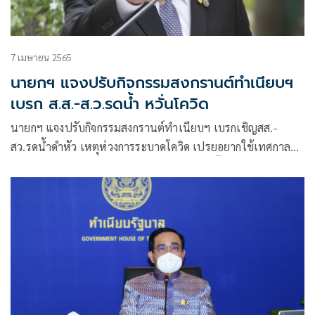
7 เมษายน 2565
นายกฯ แจงปรับกิจกรรมสงกรานต์ทำเนียบฯ
เบรก ส.ส.-ส.ว.รดน้ำ หวั่นโควิด
นายกฯ แจงปรับกิจกรรมสงกรานต์ทำเนียบฯ เบรกเชิญสส.-
สว.รดน้ำดำหัว เหตุห่วงการระบาดโควิด เปรยอยากใช้เทศกาล
อวยชัยให้พร โชว์ภาพความสามัคคี ยันไม่ปิดกั้นถ้าจะมาส่วนตัว
แต่ต้องผ่านการคัดกรองปลอดภัย เผยห่วงปชช.เดินทางกลับบ้าน
ภูมิลำเนา ขอระมัดระวังใช้รถใช้ถนน