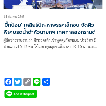
14 มีนาคม 2565
'บิ๊กป้อม' เคลียร์ปัญหาพรรคเล็กจบ จัดคิว
พิเศษรดน้ำดำหัวนายกฯ เทศกาลสงกรานต์
ผู้สื่อข่าวรายงานว่า มีพรรคเล็กเข้าพูดคุยกับพล.อ. ประวิตร มี
ประมาณ10-12 คน ใช้เวลาพูดคุยจนถึงเวลา 19.10 น. นอก
เหนือพล.อ.ประวิตร ขอให้ทุกคนจับมือสนับสนุนรัฐบาลอยู่จน
ครบเทอมแล้ว
F
T
C
Li
S
ac
wi
o
n
h
e
tt
p
e
ar
b
er
y
e