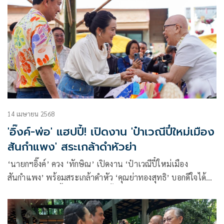
14 เมษายน 2568
'อิ๊งค์-พ่อ' แฮปปี้! เปิดงาน 'ป๋าเวณีปี๋ใหม่เมือง
สันกำแพง' สระเกล้าดำหัวย่า
‘นายกฯอิ๊งค์’ ควง ‘ทักษิณ’ เปิดงาน ‘ป๋าเวณีปี๋ใหม่เมือง
สันกำแพง’ พร้อมสระเกล้าดำหัว ‘คุณย่าทองสุทธิ’ บอกดีใจได้
กลับมา พ่อแฮปปี้มาก ก่อนช้อปปิ้งอุดหนุนสินค้าชุมชน