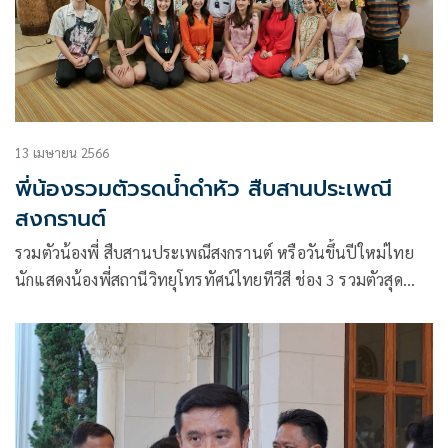
13 เมษายน 2566
พี่น้องรวมตัวรดน้ำดำหัว สืบสานประเพณี
สงกรานต์
รวมตัวน้องพี่ สืบสานประเพณีสงกรานต์ หรือวันขึ้นปีใหม่ไทย
นักแสดงน้องพี่สถานีวิทยุโทรทัศน์ไทยทีวีสี ช่อง 3 รวมตัวสุด
อบอุ่นร่วมสืบสานประเพณีไทย จัดพิธีรดน้ำดำหัวขอพรผู้ใหญ่
สมรักษ์ ณรงค์วิชัย รองกรรมการผู้อำนวยการ สำนักผลิตรายการ
บริษัท บีอีซี เวิลด์ จำกัด (มหาชน) เนื่องในเทศกาลสงกรานต์
2566