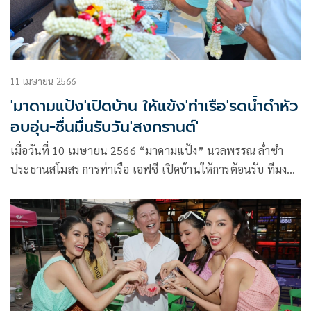
11 เมษายน 2566
'มาดามแป้ง'เปิดบ้าน ให้แข้ง'ท่าเรือ'รดน้ำดำหัว
อบอุ่น-ชื่นมื่นรับวัน'สงกรานต์'
เมื่อวันที่ 10 เมษายน 2566 “มาดามแป้ง” นวลพรรณ ล่ำซำ
ประธานสโมสร การท่าเรือ เอฟซี เปิดบ้านให้การต้อนรับ ทีมงาน
สตาฟฟ์โค้ช และ แข้งสิงห์เจ้าท่า เข้ารดน้ำดำหัว และ อวยพรปี
ใหม่ เนื่องในโอกาสก่อนเข้าสู่เทศกาลสงกรานต์ ประจำปี 2566