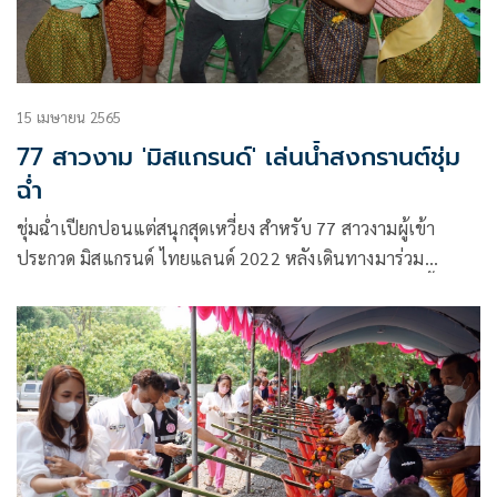
15 เมษายน 2565
77 สาวงาม 'มิสแกรนด์' เล่นน้ำสงกรานต์ชุ่ม
ฉ่ำ
ชุ่มฉ่ำเปียกปอนแต่สนุกสุดเหวี่ยง สำหรับ 77 สาวงามผู้เข้า
ประกวด มิสแกรนด์ ไทยแลนด์ 2022 หลังเดินทางมาร่วม
กิจกรรมเก็บตัวเป็นวันที่ 5 ที่ จ.ขอนแก่น เจ้าภาพ โดยวันนี้คณะ
เดินทางมาที่ร้าน Some Where (ซัม แวร์) ตัวเมืองขอนแก่น ร่วม
ทำกิจกรรมกับผู้สนับสนุนกองประกวดอย่างสนุกสนาน ภายใต้ธีม
วันสงกรานต์