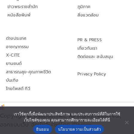
ข่าวพระราชสำนัก
ภูมิภาค
หนังสือพิมพ์
สิ่งแวดล้อม
ต่างประเทศ
PR & PRESS
อาชญากรรม
เกี่ยวกับเรา
X-CITE
ติดต่อและ สนับสนุน
ยานยนต์
สาธารณสุข-คุณภาพชีวิต
Privacy Policy
บันเทิง
ไทยโพสต์ ทีวี
Copyright© thaipost.net, All rights reserved.,
เราใช้คุกกี้เพื่อพัฒนาประสิทธิภาพ และประสบการณ์ที่ดีในการใช้
เว็บไซต์ของคุณ คุณสามารถศึกษารายละเอียดได้ที่นี่
ออกแบบเว็บ จัดทำเว็บไซต์โดย iDesign
ยินยอม
นโยบายความเป็นส่วนตัว