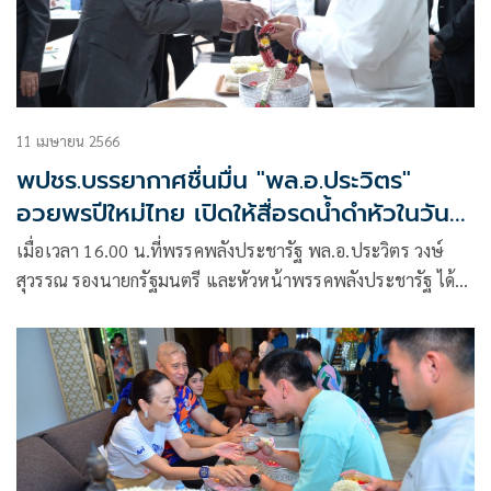
11 เมษายน 2566
พปชร.บรรยากาศชื่นมื่น "พล.อ.ประวิตร"
อวยพรปีใหม่ไทย เปิดให้สื่อรดน้ำดำหัวในวัน
สงกรานต์ขอบคุณที่ทำงานร่วมกันมา
เมื่อเวลา 16.00 น.ที่พรรคพลังประชารัฐ พล.อ.ประวิตร วงษ์
สุวรรณ รองนายกรัฐมนตรี และหัวหน้าพรรคพลังประชารัฐ ได้
เปิดโอกาสให้สื่อมวลชนรดน้ำขอพร ในเทศกาลสงกรานต์ ประจำ
ปี2566