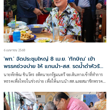
6 เมษายน 2568
'พท.' จัดประชุมใหญ่ 8 เม.ย. 'ทักษิณ' เข้า
พรรคช่วงบ่าย ให้ แกนนำ-สส. รดน้ำดำหัวรับ
สงกรานต์
นายทักษิณ ชินวัตร อดีตนายกรัฐมนตรี จะเดินทางเข้าที่ทำการ
พรรคเพื่อไทยในช่วงบ่าย เพื่อให้แกนนำ สส.และสมาชิกพรรค
เพื่อไทย ได้ร่วมรดน้ำดำหัว เพื่อขอพรเนื่องในเทศกาลสงกรานต์