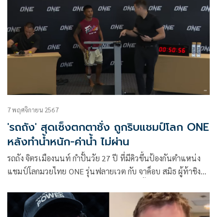
7 พฤศจิกายน 2567
'รถถัง' สุดเซ็งตกตาชั่ง ถูกริบแชมป์โลก ONE
หลังทำน้ำหนัก-ค่าน้ำ ไม่ผ่าน
รถถัง จิตรเมืองนนท์ กำปั้นวัย 27 ปี ที่มีคิวขึ้นป้องกันตำแหน่ง
แชมป์โลกมวยไทย ONE รุ่นฟลายเวต กับ จาค็อบ สมิธ ผู้ท้าชิง
จากสหราชอาณาจักร มีอันต้องตกตาชั่งอีกครั้ง หลังทำน้ำหนักไม่
ผ่านตามกำหนด โดยเจ้าตัวจะถูกริบเข็มขัดแชมป์โลกมวยไทย
ONE รุ่นฟลายเวต ตามกฎของ ONE Championship