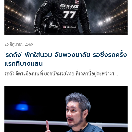
26 มิถุนายน 2569
'รถถัง' พักใส่นวม จับพวงมาลัย รอซิ่งรถครั้ง
แรกที่บางแสน
รถถัง จิตรเมืองนนท์ ยอดนักมวยไทย ที่เวลานี้อยู่ระหว่างร…