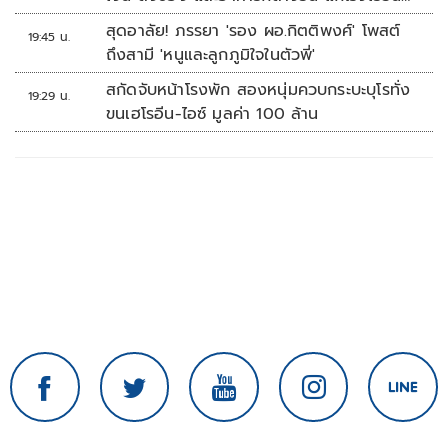
บ้านหนองน้ำใส
สุดอาลัย! ภรรยา 'รอง ผอ.กิตติพงศ์' โพสต์
19:45 น.
ถึงสามี 'หนูและลูกภูมิใจในตัวพี่'
สกัดจับหน้าโรงพัก สองหนุ่มควบกระบะบุโรทั่ง
19:29 น.
ขนเฮโรอีน-ไอซ์ มูลค่า 100 ล้าน