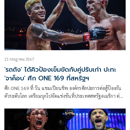
คลิปเข้ามาทักทาย พร้อมอวยพรให้นักสู้ชาวไทยโชว์ผลงานดีใน
การชกไฟต์ต่อไปด้วย
23 กรกฎาคม 2567
'รถถัง' ได้คิวป้องเข็มขัดกับคู่ปรับเก่า ปะทะ
'จาค็อบ' ศึก ONE 169 ที่สหรัฐฯ
ศึก ONE 169 ที่ วัน แชมเปียนชิพ องค์กรศิลปะการต่อสู้ป้องกัน
ตัวระดับโลก เตรียมบุกไปจัดแข่งขันที่ประเทศสหรัฐอเมริกา ต่อ
เนื่องเป็นหนที่สาม ณ สังเวียนสเตต ฟาร์ม อารีนา เมือง
แอตแลนตา รัฐจอร์เจีย ในวันเสาร์ที่ 9 พ.ย.นี้ โดยล่าสุดมีการ
ประกาศคู่ไฮไลต์ “รถถัง จิตรเมืองนนท์” แชมป์โลก ONE
มวยไทย รุ่นฟลายเวต (125-135 ป.) ลงศึกป้องกันตำแหน่งครั้งที่