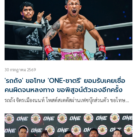
30 กรกฎาคม 2569
'รถถัง' ขอโทษ 'ONE-ชาตรี' ยอมรับเคยเชื่อ
คนผิดจนหลงทาง ขอพิสูจน์ตัวเองอีกครั้ง
รถถัง จิตรเมืองนนท์ โพสต์สเตตัสผ่านเฟซบุ๊กส่วนตัว ขอโทษ…