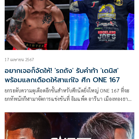
6 พบกับคู่ปรับเก่า “จาค็อบ สมิธ” นักชกจอมดีเดือด วัย 31 ปี จาก
สหราชอาณาจักร ผู้ท้าชิงอับดับ 3 ของแรงกิงคนปัจจุบัน
17 เมษายน 2567
อยากเจอก็จัดให้! 'รถถัง' รับคำท้า 'เดนิส'
พร้อมแลกเดือดให้สาแก่ใจ ศึก ONE 167
ยกระดับความดุเดือดอีกขั้นสำหรับศึกนัดยิ่งใหญ่ ONE 167 ที่จะ
ยกทัพนักกีฬามาจัดการแข่งขันที่ อิมแพ็ค อารีนา เมืองทองธานี
ในวันเสาร์ที่ 8 มิ.ย.67 โดยหลังจากเปิดโปรแกรมการแข่งขันออก
มาแล้ว 6 คู่ ล่าสุดได้มีการอัดเพิ่มคู่มวยที่แฟน ๆ ตั้งตารอ “รถถัง
จิตรเมืองนนท์” แชมป์โลก ONE มวยไทย รุ่นฟลายเวต (125-
135 ป.) คืนสังเวียนพบกับ “เดนิส พูริช” มวยบู๊บ้าดีเดือด