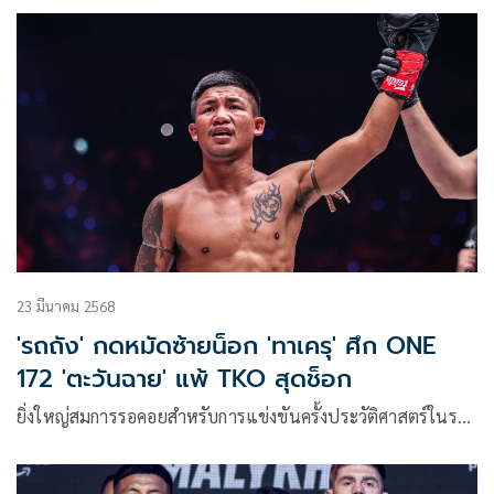
23 มีนาคม 2568
'รถถัง' กดหมัดซ้ายน็อก 'ทาเครุ' ศึก ONE
172 'ตะวันฉาย' แพ้ TKO สุดช็อก
ยิ่งใหญ่สมการรอคอยสำหรับการแข่งขันครั้งประวัติศาสตร์ในร…