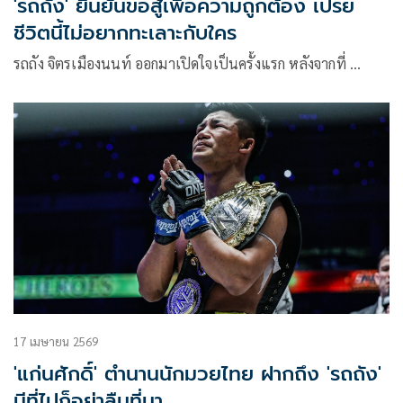
'รถถัง' ยืนยันขอสู้เพื่อความถูกต้อง เปรย
ชีวิตนี้ไม่อยากทะเลาะกับใคร
รถถัง จิตรเมืองนนท์ ออกมาเปิดใจเป็นครั้งแรก หลังจากที่ …
17 เมษายน 2569
'แก่นศักดิ์' ตำนานนักมวยไทย ฝากถึง 'รถถัง'
มีที่ไปก็อย่าลืมที่มา