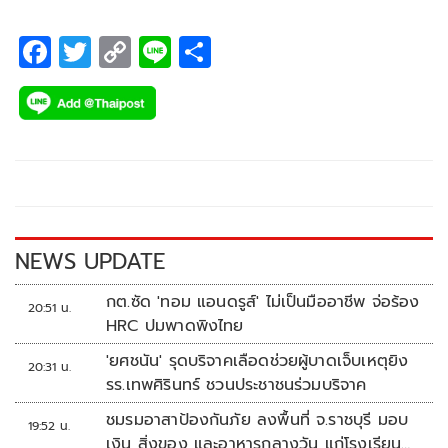
ม.ค.67 ที่ อาริอาเกะ อารีนา กรุงโตเกียว
F
T
C
Li
S
ac
wi
o
n
h
e
tt
p
e
ar
b
er
y
e
o
Li
o
n
k
k
NEWS UPDATE
กต.ซัด 'ทอม แอนดรูส์' ไม่เป็นมืออาชีพ จ่อร้อง
20:51 น.
HRC ปมพาดพิงไทย
'ยศชนัน' รุดบริจาคเลือดช่วยผู้บาดเจ็บเหตุยิง
20:31 น.
รร.เทพศิรินทร์ ชวนประชาชนร่วมบริจาค
ชมรมอาสาป้องกันภัย ลงพื้นที่ จ.ราชบุรี มอบ
19:52 น.
เงิน สิ่งของ และอาหารกลางวัน แก่โรงเรียน