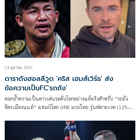
14 ตุลาคม 2567
ดาราดังฮอลลีวูด 'คริส เฮมส์เวิร์ธ' ส่ง
ข้อความเป็นFC'รถถัง'
ตอกย้ำความเป็นดาวเด่นระดับโลกอย่างแท้จริงสำหรับ “รถถัง
จิตรเมืองนนท์” แชมป์โลก ONE มวยไทย รุ่นฟลายเวต (125-
135 ป.) วัย 27 ปี จากพัทลุง หลัง “คริส เฮมส์เวิร์ธ” นักแสดงชื่อ
ดัง เจ้าของบทบาทเทพเจ้าสายฟ้า “ธอร์” ได้กดติดตามอินสตา
แกรมส่วนตัว @rodtang_jimungnon ของเขา นอกจากนี้ยังได้ส่ง