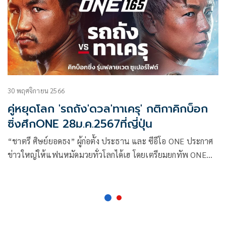
ตัวแทนแคนาดา-บอสเนีย ที่ใฝ่ฝันอยากจะปะทะกับจอมบู๊ขวัญใจ
ชาวไทยมานาน โดยทั้งคู่จะสู้กันในกติกาคิกบ็อกซิ่ง รุ่นฟลายเวต
30 พฤศจิกายน 2566
คู่หยุดโลก 'รถถัง'ดวล'ทาเครุ' กติกาคิกบ็อก
ซิ่งศึกONE 28ม.ค.2567ที่ญี่ปุ่น
“ชาตรี ศิษย์ยอดธง” ผู้ก่อตั้ง ประธาน และ ซีอีโอ ONE ประกาศ
ข่าวใหญ่ให้แฟนหมัดมวยทั่วโลกได้เฮ โดยเตรียมยกทัพ ONE
กลับไปจัดการแข่งขันที่ประเทศญี่ปุ่นอย่างยิ่งใหญ่รับศักราชใหม่
ปี 2567 ชูโรงคู่หยุดโลกระหว่างซูเปอร์สตาร์ชาวไทย ”รถถัง จิตร
เมืองนนท์” และซูเปอร์สตาร์แดนซามูไร “ทาเครุ เซกาวา” ที่จะ
ประมือกันภายใต้กติกาคิกบ็อกซิ่ง รุ่นฟลายเวต ซูเปอร์ไฟต์ 5 ยก
ในศึก ONE 165: รถถัง vs ทาเครุ ซึ่งกำหนดจัดขึ้นในวันที่ 28