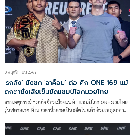
8 พฤศจิกายน 2567
'รถถัง' ยังชก 'จาค็อบ' ต่อ ศึก ONE 169 แม้
ตกตาชั่งเสียเข็มขัดแชมป์โลกมวยไทย
จากเหตุการณ์ “รถถัง จิตรเมืองนนท์” แชมป์โลก ONE มวยไทย
รุ่นฟลายเวต ที่ ณ เวลานี้กลายเป็นอดีตไปแล้ว ด้วยเหตุตกตาชั่ง
ในนัดป้องกันตำแหน่งแชมป์โลกครั้งที่ 6 กับผู้ท้าชิง “จาค็อบ
สมิธ” ในศึก ONE 169 ซึ่งจะจัดขึ้นในวันเสาร์ที่ 9 พ.ย.นี้ ณ
สนามมวยเวทีลุมพินี