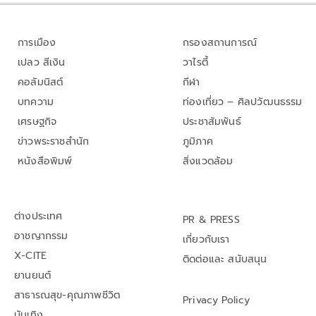
การเมือง
กรองสถานการณ์
เปลว สีเงิน
วาไรตี้
คอลัมนิสต์
กีฬา
บทความ
ท่องเที่ยว – ศิลปวัฒนธรรม
เศรษฐกิจ
ประชาสัมพันธ์
ข่าวพระราชสำนัก
ภูมิภาค
หนังสือพิมพ์
สิ่งแวดล้อม
ต่างประเทศ
PR & PRESS
อาชญากรรม
เกี่ยวกับเรา
X-CITE
ติดต่อและ สนับสนุน
ยานยนต์
สาธารณสุข-คุณภาพชีวิต
Privacy Policy
บันเทิง