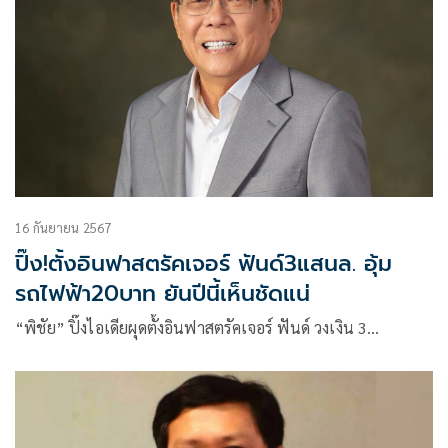
16 กันยายน 2567
ปิ๊ง!ตั้งอินฟาสตรัคเจอร์ ฟันด์3แสนล. อุ้ม
รถไฟฟ้า20บาท ยันปีนี้เห็นชัดแน่
“พิชัย” ปิ๊งไอเดียผุดตั้งอินฟาสตรัคเจอร์ ฟันด์ วงเงิน 3…