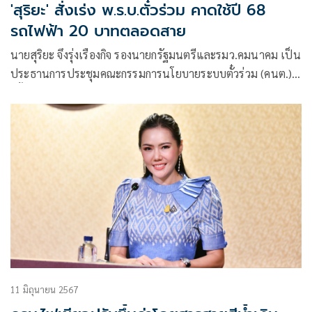
'สุริยะ' สั่งเร่ง พ.ร.บ.ตั๋วร่วม คาดใช้ปี 68
รถไฟฟ้า 20 บาทตลอดสาย
นายสุริยะ จึงรุ่งเรืองกิจ รองนายกรัฐมนตรีและรมว.คมนาคม เป็น
ประธานการประชุมคณะกรรมการนโยบายระบบตั๋วร่วม (คนต.)
ครั้งที่ 1/2567 เมื่อวัน
11 มิถุนายน 2567