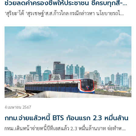
ช่วยลดค่าครองชีพให้ประชาชน ชี้ครบทุกสี-ทุก
สายภายใน ก.ย.68
‘สุริยะ’โต้ ‘สุรเชษฐ์’ส.ส.ก้าวไกล กรณีกล่าวหา นโยบายรถไ…
4 เมษายน 2567
กทม.จ่ายแล้วหนี้ BTS ก้อนแรก 2.3 หมื่นล้าน
กทม.เดินหน้าจ่ายหนี้บีทีเอสแล้ว 2.3 หมื่นล้านบาท จ่อทำห…