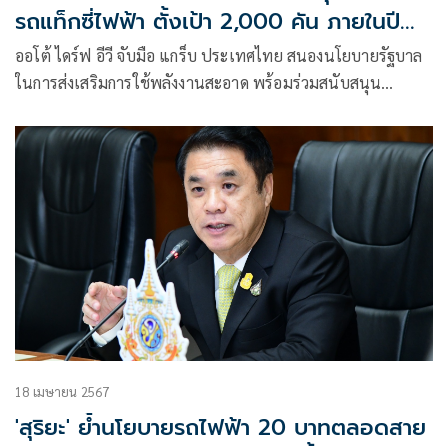
รถแท็กซี่ไฟฟ้า ตั้งเป้า 2,000 คัน ภายในปี
2568
ออโต้ ไดร์ฟ อีวี จับมือ แกร็บ ประเทศไทย สนองนโยบายรัฐบาล
ในการส่งเสริมการใช้พลังงานสะอาด พร้อมร่วมสนับสนุน
โครงการ Grab EV
18 เมษายน 2567
'สุริยะ' ย้ำนโยบายรถไฟฟ้า 20 บาทตลอดสาย