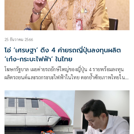
25 ธันวาคม 2566
โอ่ ‘เศรษฐา’ ดึง 4 ค่ายรถญี่ปุ่นลงทุนผลิต
‘เก๋ง-กระบะไฟฟ้า’ ในไทย
โฆษกรัฐบาล เผยค่ายรถยักษ์ใหญ่ของญี่ปุ่น 4 รายพร้อมลงทุน
ผลิตรถยนต์และรถกระบะไฟฟ้าในไทย ตอกย้ำศักยภาพไทยใน
ฐานะผู้ผลิตอุตสาหกรรมยานยนต์สำคัญ และถือเป็นความสำเร็จ
ด้านนโยบายสนับสนุนการลงทุนในประเทศของไทย