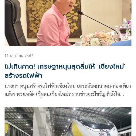
11 มกราคม 2567
ไม่เกินคาด! เศรษฐาหนุนสุดลิ่มให้ 'เชียงใหม่'
สร้างรถไฟฟ้า
นายกฯ หนุนสร้างรถไฟฟ้าเชียงใหม่ ยกระดับคมนาคม-ท่องเที่ยว
แก้จราจรแออัด เชื่อคนเชียงใหม่ทราบข่าวจะมีขวัญกำลังใจ
ศก.ภาคเหนือจะดีขึ้น บอกนิมิตหมายดี พ.ร.บ.อากาศสะอาด ได้
เข้าสภาแล้ว