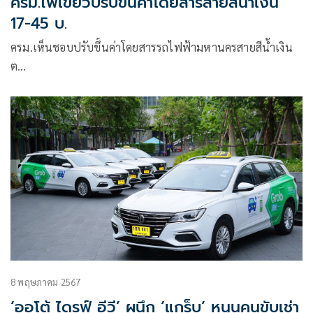
ครม.ไฟเขียวปรับขึ้นค่าโดยสารสายสีน้ำเงิน
17-45 บ.
ครม.เห็นชอบปรับขึ้นค่าโดยสารรถไฟฟ้ามหานครสายสีน้ำเงิน
ต…
8 พฤษภาคม 2567
‘ออโต้ ไดรฟ์ อีวี’ ผนึก ‘แกร็บ’ หนุนคนขับเช่า