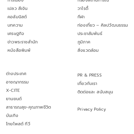
การเมือง
กรองสถานการณ์
เปลว สีเงิน
วาไรตี้
คอลัมนิสต์
กีฬา
บทความ
ท่องเที่ยว – ศิลปวัฒนธรรม
เศรษฐกิจ
ประชาสัมพันธ์
ข่าวพระราชสำนัก
ภูมิภาค
หนังสือพิมพ์
สิ่งแวดล้อม
ต่างประเทศ
PR & PRESS
อาชญากรรม
เกี่ยวกับเรา
X-CITE
ติดต่อและ สนับสนุน
ยานยนต์
สาธารณสุข-คุณภาพชีวิต
Privacy Policy
บันเทิง
ไทยโพสต์ ทีวี