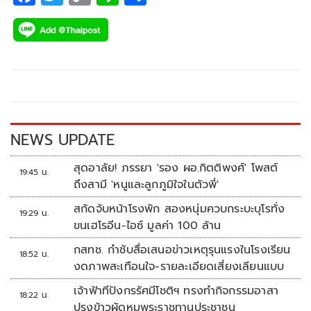
ac
wi
o
n
h
e
tt
p
e
ar
b
er
y
e
o
Li
o
n
k
k
NEWS UPDATE
สุดอาลัย! ภรรยา 'รอง ผอ.กิตติพงศ์' โพสต์
19:45 น.
ถึงสามี 'หนูและลูกภูมิใจในตัวพี่'
สกัดจับหน้าโรงพัก สองหนุ่มควบกระบะบุโรทั่ง
19:29 น.
ขนเฮโรอีน-ไอซ์ มูลค่า 100 ล้าน
กสทช. กำชับสื่อเสนอข่าวเหตุรุนแรงในโรงเรียน
18:52 น.
งดภาพสะเทือนใจ-รายละเอียดเสี่ยงเลียนแบบ
เจ้าฟ้าทีปังกรรัศมีโชติฯ ทรงทำกิจกรรมอาสา
18:22 น.
ปรุงข้าวผัดหมูพระราชทานประชาชน