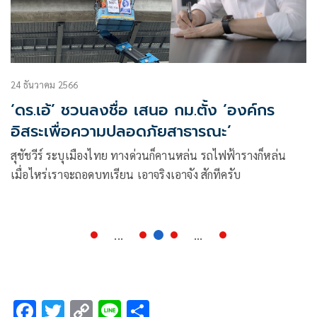
24 ธันวาคม 2566
‘ดร.เอ้’ ชวนลงชื่อ เสนอ กม.ตั้ง ‘องค์กร
อิสระเพื่อความปลอดภัยสาธารณะ’
สุชัชวีร์ ระบุเมืองไทย ทางด่วนก็คานหล่น รถไฟฟ้ารางก็หล่น
เมื่อไหร่เราจะถอดบทเรียน เอาจริงเอาจัง สักทีครับ
...
...
F
T
C
Li
S