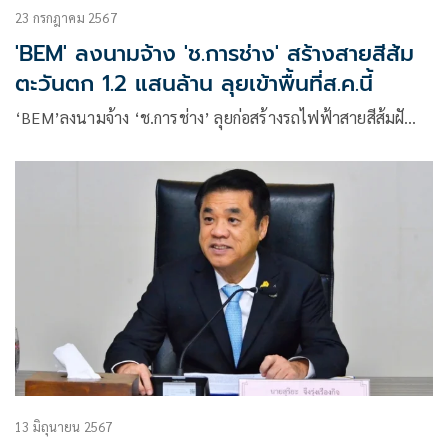
23 กรกฎาคม 2567
'BEM' ลงนามจ้าง 'ช.การช่าง' สร้างสายสีส้ม
ตะวันตก 1.2 แสนล้าน ลุยเข้าพื้นที่ส.ค.นี้
‘BEM’ลงนามจ้าง ‘ช.การช่าง’ ลุยก่อสร้างรถไฟฟ้าสายสีส้มฝั…
13 มิถุนายน 2567