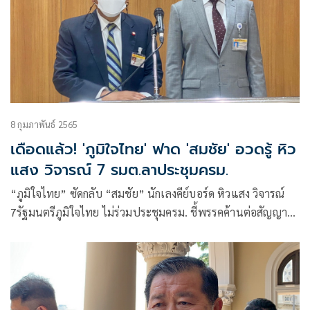
8 กุมภาพันธ์ 2565
เดือดแล้ว! 'ภูมิใจไทย' ฟาด 'สมชัย' อวดรู้ หิว
แสง วิจารณ์ 7 รมต.ลาประชุมครม.
“ภูมิใจไทย” ซัดกลับ “สมชัย” นักเลงคีย์บอร์ด หิวแสง วิจารณ์
7รัฐมนตรีภูมิใจไทย ไม่ร่วมประชุมครม. ชี้พรรคค้านต่อสัญญา
รถไฟฟ้าสายสีเขียว หวั่นทำประชาชนแบกรับภาระค่าโดยสาร
แพง