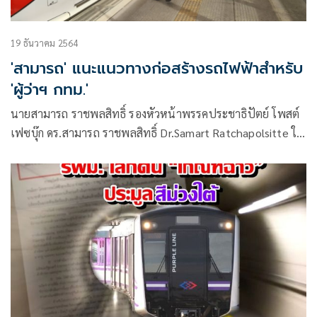
19 ธันวาคม 2564
'สามารถ' แนะแนวทางก่อสร้างรถไฟฟ้าสำหรับ
'ผู้ว่าฯ กทม.'
นายสามารถ ราชพลสิทธิ์ รองหัวหน้าพรรคประชาธิปัตย์ โพสต์
เฟซบุ๊ก ดร.สามารถ ราชพลสิทธิ์ Dr.Samart Ratchapolsitte ใน
หัวข้อ ‘ผู้ว่าฯ กทม. กับรถไฟฟ้า’