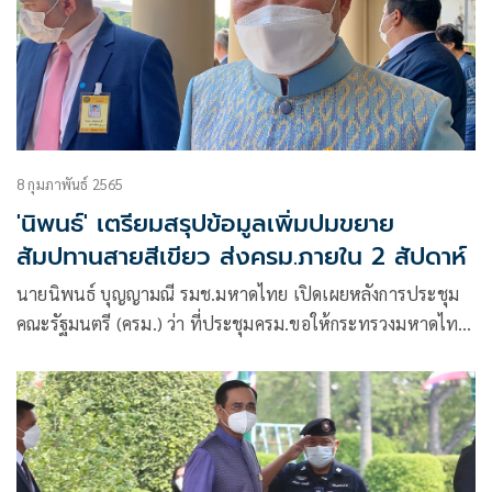
8 กุมภาพันธ์ 2565
'นิพนธ์' เตรียมสรุปข้อมูลเพิ่มปมขยาย
สัมปทานสายสีเขียว ส่งครม.ภายใน 2 สัปดาห์
นายนิพนธ์ บุญญามณี รมช.มหาดไทย เปิดเผยหลังการประชุม
คณะรัฐมนตรี (ครม.) ว่า ที่ประชุมครม.ขอให้กระทรวงมหาดไทย
กลับไปดูรายละเอียดของกระทรวงคมนาคมที่นำหนังสือเสนอ
ความคิดเห็นอีกครั้งมาประกอบการพิจารณาของครม. เรื่องขอ
ความเห็นชอบผลการเจรจาและเห็นชอบร่างสัญญาร่วม