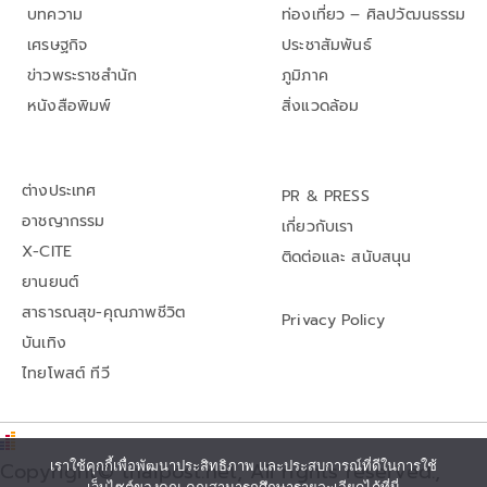
บทความ
ท่องเที่ยว – ศิลปวัฒนธรรม
เศรษฐกิจ
ประชาสัมพันธ์
ข่าวพระราชสำนัก
ภูมิภาค
หนังสือพิมพ์
สิ่งแวดล้อม
ต่างประเทศ
PR & PRESS
อาชญากรรม
เกี่ยวกับเรา
X-CITE
ติดต่อและ สนับสนุน
ยานยนต์
สาธารณสุข-คุณภาพชีวิต
Privacy Policy
บันเทิง
ไทยโพสต์ ทีวี
เราใช้คุกกี้เพื่อพัฒนาประสิทธิภาพ และประสบการณ์ที่ดีในการใช้
Copyright© thaipost.net, All rights reserved.,