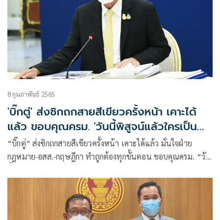
8 กุมภาพันธ์ 2565
'บิ๊กตู่' ส่งซิกถกสายสีเขียวครั้งหน้า เคาะได้
แล้ว ขอบคุณครม. 'วันนี้พิสูจน์แล้วใครเป็น
อย่างไร'
“บิ๊กตู่” ส่งซิกถกสายสีเขียวครั้งหน้า เคาะได้แล้ว มั่นใจฝ่าย
กฎหมาย-อสส.-กฤษฎีกา ทำถูกต้องทุกขั้นตอน ขอบคุณครม. “วัน
นี้พิสูจน์แล้วใครเป็นอย่างไร” ด้าน “บิ๊กป๊อก” ออกตัว ขอกลับไป
เคลียร์คำถาม คค. แต่สัปดาห์หน้าไม่ทัน รอคำตอบหลายหน่วย
งาน รมต.ประสานเสียงจบได้แล้ว