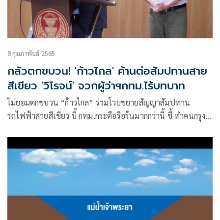
8 กุมภาพันธ์ 2565
กลัวตกขบวน! 'ก้าวไกล' ค้านต่อสัมปทานสาย
สีเขียว 'วิโรจน์' จวกผู้ว่าฯกทม.ไร้บทบาท
ไม่ยอมตกขบวน “ก้าวไกล” ร่วมโวยขยายสัญญาสัมปทาน
รถไฟฟ้าสายสีเขียว บี้ กทม.กระตือรือร้นมากกว่านี้ ชี้ ทำคนกรุง
แบกภาระ ค่าโดยสารแพง