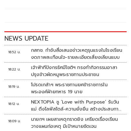
b
er
y
e
o
Li
o
n
k
k
NEWS UPDATE
กสทช. กำชับสื่อเสนอข่าวเหตุรุนแรงในโรงเรียน
18:52 น.
งดภาพสะเทือนใจ-รายละเอียดเสี่ยงเลียนแบบ
เจ้าฟ้าทีปังกรรัศมีโชติฯ ทรงทำกิจกรรมอาสา
18:22 น.
ปรุงข้าวผัดหมูพระราชทานประชาชน
โปรดเกล้าฯ พระราชทานยศข้าราชการใน
18:19 น.
พระองค์ฝ่ายทหาร 19 นาย
NEXTOPIA ชู ‘Love with Purpose’ รับวัน
18:12 น.
แม่ ดึงไลฟ์สไตล์-ความยั่งยืน สร้างประสบกา
รณ์ช้อปปิงมีความหมาย
นายกฯ เผยสาเหตุกราดยิง เครียดเรื่องเรียน
18:09 น.
วางแผนก่อเหตุ มีเป้าหมายชัดเจน