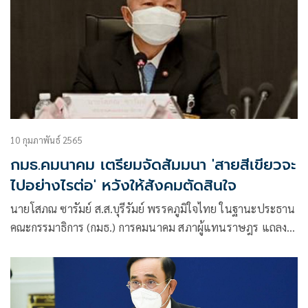
10 กุมภาพันธ์ 2565
กมธ.คมนาคม เตรียมจัดสัมมนา 'สายสีเขียวจะ
ไปอย่างไรต่อ' หวังให้สังคมตัดสินใจ
นายโสภณ ซารัมย์ ส.ส.บุรีรัมย์ พรรคภูมิใจไทย ในฐานะประธาน
คณะกรรมาธิการ (กมธ.) การคมนาคม สภาผู้แทนราษฎร แถลง
ภายหลังประชุมหารือเรื่องการต่ออายุสัมปทานรถไฟฟ้าสายสี
เขียวว่า