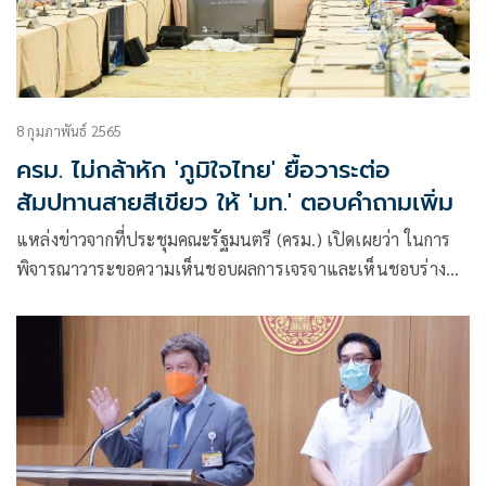
8 กุมภาพันธ์ 2565
ครม. ไม่กล้าหัก 'ภูมิใจไทย' ยื้อวาระต่อ
สัมปทานสายสีเขียว ให้ 'มท.' ตอบคำถามเพิ่ม
แหล่งข่าวจากที่ประชุมคณะรัฐมนตรี (ครม.) เปิดเผยว่า ในการ
พิจารณาวาระขอความเห็นชอบผลการเจรจาและเห็นชอบร่าง
สัญญาร่วมลงทุนโครงการรถไฟฟ้าสายสีเขียว ที่เสนอโดย
กระทรวงมหาดไทย ใช้เวลานานกว่า 1 ชั่วโมงครึ่ง โดยที่ประชุม
ได้รับทราบระเบียบวาระดังกล่าว แต่ไม่ได้มีการลงมติใดๆ