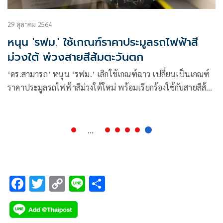
29 ตุลาคม 2564
หนุน 'รฟม.' ใช้เกณฑ์ราคาประมูลรถไฟฟ้าสี
ม่วงใต้ พ่วงสายสีส้มตะวันตก
‘ดร.สามารถ’ หนุน ‘รฟม.’ เลิกใช้เกณฑ์ฉาว เปลี่ยนเป็นเกณฑ์
ราคาประมูลรถไฟฟ้าสีม่วงใต้ใหม่ พร้อมเรียกร้องใช้กับสายสีส้ม
ตะวันตกด้วย
...
F
T
C
Li
S
ac
wi
o
n
h
e
tt
p
e
ar