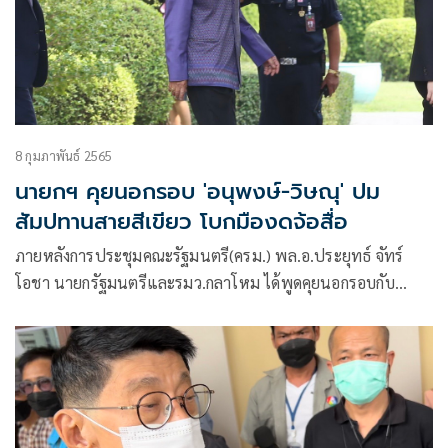
8 กุมภาพันธ์ 2565
นายกฯ คุยนอกรอบ 'อนุพงษ์-วิษณุ' ปม
สัมปทานสายสีเขียว โบกมืองดจ้อสื่อ
ภายหลังการประชุมคณะรัฐมนตรี(ครม.) พล.อ.ประยุทธ์ จัทร์
โอชา นายกรัฐมนตรีและรมว.กลาโหม ได้พูดคุยนอกรอบกับ
พล.อ.อนุพงษ์ เผ่าจินดา รมว.มหาดไทย นายวิษณุ เครืองาม รอง
นายกรัฐมนตรี และนายธีระพงษ์ วงศ์ศิวะวิลาส เลขาธิการคณะ
รัฐมนตรี ด้วยมีสีหน้าค่อนข้างเคร่งเครียด