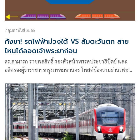
7 กุมภาพันธ์ 2565
กังขา! รถไฟฟ้าม่วงใต้ VS ส้มตะวันตก สาย
ไหนได้ลอดเจ้าพระยาก่อน
ดร.สามารถ ราชพลสิทธิ์ รองหัวหน้าพรรคประชาธิปัตย์ และ
อดีตรองผู้ว่าราชการกรุงเทพมหานคร โพสต์ข้อความผ่านเฟซบุ๊
กว่า รถไฟฟ้าสายไหนจะได้ลอดเจ้าพระยาก่อน? สายสีม่วงใต้ VS
สายสีส้มตะวันตก