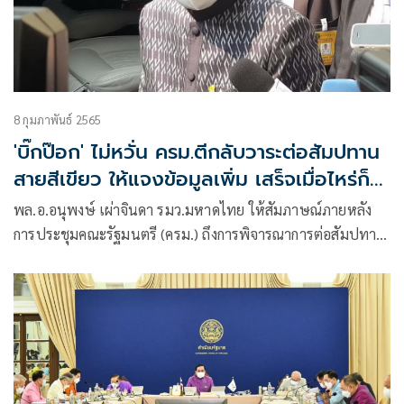
8 กุมภาพันธ์ 2565
'บิ๊กป๊อก' ไม่หวั่น ครม.ตีกลับวาระต่อสัมปทาน
สายสีเขียว ให้แจงข้อมูลเพิ่ม เสร็จเมื่อไหร่ก็
เสนออีก
พล.อ.อนุพงษ์ เผ่าจินดา รมว.มหาดไทย ให้สัมภาษณ์ภายหลัง
การประชุมคณะรัฐมนตรี (ครม.) ถึงการพิจารณาการต่อสัมปทาน
รถไฟฟ้าสายสีเขียว ว่า ทางกระทรวงคมนาคมต้องการข้อมูล
ชี้แจงเพิ่มเติม ครม.จึงมีมติให้ไปชี้แจงเพิ่มเติมแล้วนำเรื่องกลับ
เข้ามาครม.ใหม่ ซึ่งเป็นไปตามที่กระทรวงคมนาคม