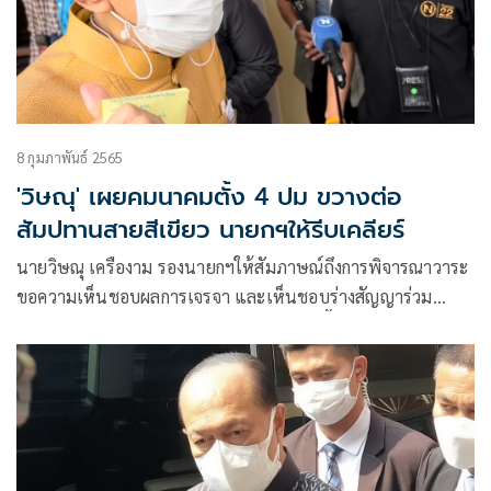
8 กุมภาพันธ์ 2565
'วิษณุ' เผยคมนาคมตั้ง 4 ปม ขวางต่อ
สัมปทานสายสีเขียว นายกฯให้รีบเคลียร์
นายวิษณุ เครืองาม รองนายกฯให้สัมภาษณ์ถึงการพิจารณาวาระ
ขอความเห็นชอบผลการเจรจา และเห็นชอบร่างสัญญาร่วม
ลงทุนโครงการรถไฟฟ้าสายสีเขียว ว่า เรื่องนี้ยังไม่ผ่าน ต้องเอา
เข้าคณะรัฐมนตรีอีกครั้งหนึ่ง ถือว่าผ่านการพิจารณาจากคณะ
รัฐมนตรีแต่ยังไม่เสร็จ