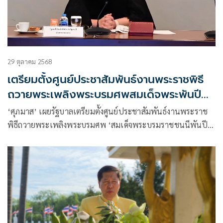
29 ตุลาคม 2568
เตรียมตั้งศูนย์ประชาสัมพันธ์งานพระราชพิธี
ถวายพระเพลิงพระบรมศพสมเด็จพระพันปี
หลวง
‘ศุภมาส’ เผยรัฐบาลเตรียมตั้งศูนย์ประชาสัมพันธ์งานพระราช
พิธีถวายพระเพลิงพระบรมศพ ‘สมเด็จพระบรมราชชนนีพันปี
หลวง’ เน้นสื่อสารสร้างการรับรู้ บทบาท ผู้ทรงเป็นที่รักยิ่งของ
ปวงชนชาวไทย