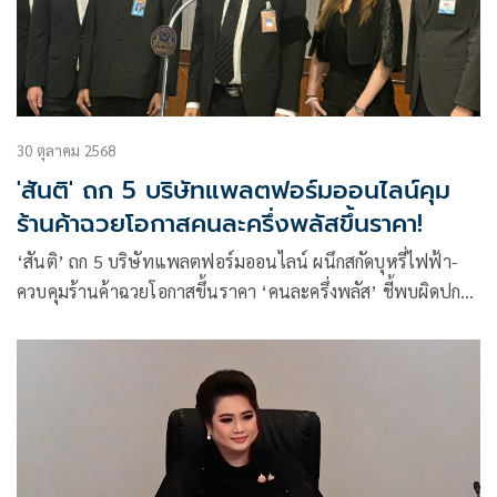
30 ตุลาคม 2568
'สันติ' ถก 5 บริษัทแพลตฟอร์มออนไลน์คุม
ร้านค้าฉวยโอกาสคนละครึ่งพลัสขึ้นราคา!
‘สันติ’ ถก 5 บริษัทแพลตฟอร์มออนไลน์ ผนึกสกัดบุหรี่ไฟฟ้า-
ควบคุมร้านค้าฉวยโอกาสขึ้นราคา ‘คนละครึ่งพลัส’ ชี้พบผิดปกติ
ปิดระบบตรวจสอบทันที เพิ่มคู่สายร้องเรียน 1166