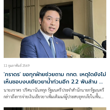
12 กุมภาพันธ์ 2569
'ภราดร' ขอทุกฝ่ายช่วยถาม กกต. เหตุใดยังไม่
เห็นชอบงบเยียวยาน้ำท่วมอีก 2.2 พันล้าน ทั้ง
ที่ครม.อนุมัติแล้ว
นายภราดร ปริศนานันทกุล รัฐมนตรีประจำสำนักนายกรัฐมนตรี
กล่าวถึงการจ่ายเงินเยียวยาเพิ่มเติมแก่ผู้ประสบอุทกภัยในพื้นที่
ภาคเหนือตอนล่าง ภาคกลาง และภาคใต้ว่ารัฐบาลไม่เคยนิ่ง
นอนใจ แต่ด้วยที่ผ่านมาเป็นช่วงการหาเสียงเลือกตั้ง จึงมีความ