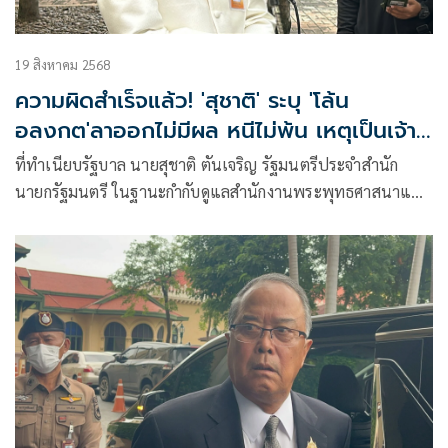
19 สิงหาคม 2568
ความผิดสำเร็จแล้ว! 'สุชาติ' ระบุ 'โล้น
อลงกต'ลาออกไม่มีผล หนีไม่พ้น เหตุเป็นเจ้า
พนักงาน
ที่ทำเนียบรัฐบาล นายสุชาติ ตันเจริญ รัฐมนตรีประจำสำนัก
นายกรัฐมนตรี ในฐานะกำกับดูแลสำนักงานพระพุทธศาสนาแห่ง
ชาติ (พ