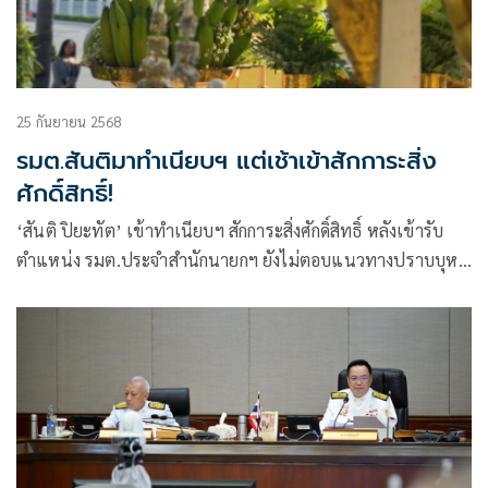
25 กันยายน 2568
รมต.สันติมาทำเนียบฯ แต่เช้าเข้าสักการะสิ่ง
ศักดิ์สิทธิ์!
‘สันติ ปิยะทัต’ เข้าทำเนียบฯ สักการะสิ่งศักดิ์สิทธิ์ หลังเข้ารับ
ตำแหน่ง รมต.ประจำสำนักนายกฯ ยังไม่ตอบแนวทางปราบบุหรี่
ไฟฟ้า ขอแถลงนโยบายก่อน