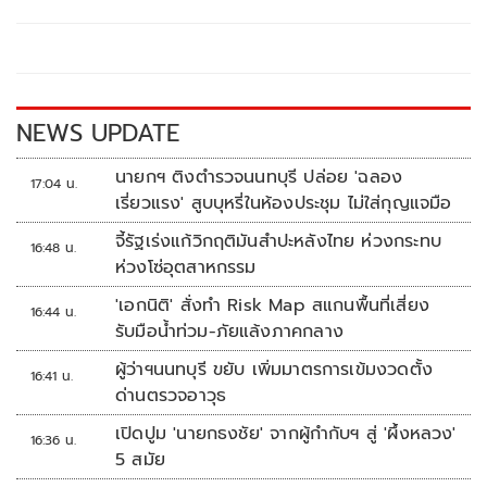
b
er
y
e
o
Li
o
n
k
k
NEWS UPDATE
นายกฯ ติงตำรวจนนทบุรี ปล่อย 'ฉลอง
17:04 น.
เรี่ยวแรง' สูบบุหรี่ในห้องประชุม ไม่ใส่กุญแจมือ
จี้รัฐเร่งแก้วิกฤติมันสำปะหลังไทย ห่วงกระทบ
16:48 น.
ห่วงโซ่อุตสาหกรรม
'เอกนิติ' สั่งทำ Risk Map สแกนพื้นที่เสี่ยง
16:44 น.
รับมือน้ำท่วม-ภัยแล้งภาคกลาง
ผู้ว่าฯนนทบุรี ขยับ เพิ่มมาตรการเข้มงวดตั้ง
16:41 น.
ด่านตรวจอาวุธ
เปิดปูม 'นายกธงชัย' จากผู้กำกับฯ สู่ 'ผึ้งหลวง'
16:36 น.
5 สมัย