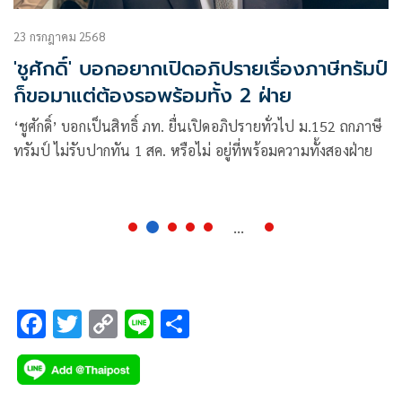
23 กรกฎาคม 2568
'ชูศักดิ์' บอกอยากเปิดอภิปรายเรื่องภาษีทรัมป์
ก็ขอมาแต่ต้องรอพร้อมทั้ง 2 ฝ่าย
‘ชูศักดิ์’ บอกเป็นสิทธิ์ ภท. ยื่นเปิดอภิปรายทั่วไป ม.152 ถกภาษี
ทรัมป์ ไม่รับปากทัน 1 สค. หรือไม่ อยู่ที่พร้อมความทั้งสองฝ่าย
...
F
T
C
Li
S
ac
wi
o
n
h
e
tt
p
e
ar