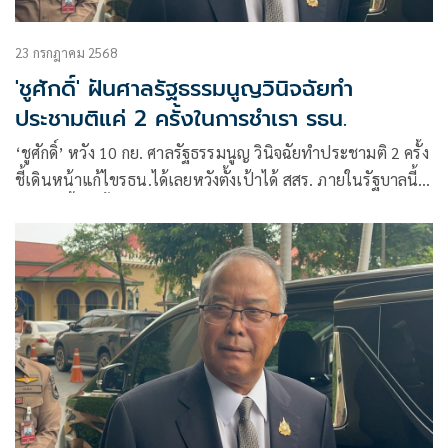
23 กรกฎาคม 2568
'ชูศักดิ์' ฝันศาลรัฐธรรมนูญวินิจฉัยทำ
ประชามติแค่ 2 ครั้งในการชำเรา รธน.
‘ชูศักดิ์’ หวัง 10 กย. ศาลรัฐธรรมนูญ วินิจฉัยทำประชามติ 2 ครั้ง
ชี้เดินหน้าแก้ไขรธน.ได้เลยหวังตั้งเป้าได้ สสร. ภายในรัฐบาลนี้
แต่หากชี้ 3 ครั้งต้องเริ่มนับหนึ่งใหม่ ยอมรับต้องทำการบ้านหนัก
กับ สว. ถึงจะผ่านได้