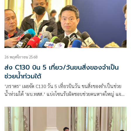
26 พฤศจิกายน 2568
ส่ง C130 บิน 5 เที่ยว/วันขนสิ่งของจำเป็น
ช่วยน้ำท่วมใต้
‘ภราดร’ เผยจัด C130 วัน 5 เที่ยวบินวัน ขนสิ่งของจำเป็นช่วย
น้ำท่วมใต้ ‘ผบ.ทสส.’ แบ่งโซนรับผิดชอบช่วยคนหาดใหญ่ แจง
‘ธรรมนัส-พล.อ.อุกฤษฎ์’ ไม่ทับไลน์ทำงาน วอนอย่าดึงเป็นการ
เมือง