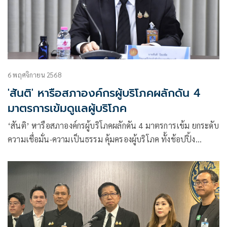
6 พฤศจิกายน 2568
'สันติ' หารือสภาองค์กรผู้บริโภคผลักดัน 4
มาตรการเข้มดูแลผู้บริโภค
‘สันติ’ หารือสภาองค์กรผู้บริโภคผลักดัน 4 มาตรการเข้ม ยกระดับ
ความเชื่อมั่น-ความเป็นธรรม คุ้มครองผู้บริโภค ทั้งช้อปปิ้ง
ออนไลน์ สินค้าไม่ได้มาตรฐาน พร้อมการบังคับใช้กฎหมาย
สาธารณูปโภคหอพักราคาแพง