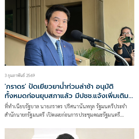
3 กุมภาพันธ์ 2569
'ภราดร' ปัดเยียวยาน้ำท่วมล่าช้า อนุมัติ
ทั้งหมดก่อนยุบสภาแล้ว มีปชช.แจ้งเพิ่มเติม
ขอกกต.แล้วแต่ถูกปัดตก
ที่ทำเนียบรัฐบาล นายภราดร ปริศนานันทกุล รัฐมนตรีประจำ
สำนักนายกรัฐมนตรี เปิดเผยก่อนการประชุมคณะรัฐมนตรี
(ครม.) ถึงงบเยียวยาผู้ประ