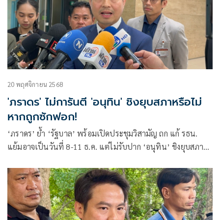
20 พฤศจิกายน 2568
'ภราดร' ไม่การันตี 'อนุทิน' ชิงยุบสภาหรือไม่
หากถูกซักฟอก!
‘ภราดร’ ย้ำ ‘รัฐบาล’ พร้อมเปิดประชุมวิสามัญ ถก แก้ รธน.
แย้มอาจเป็นวันที่ 8-11 ธ.ค. แต่ไม่รับปาก ‘อนุทิน’ ชิงยุบสภา
หรือไม่ หาก ‘ฝ่ายค้าน’ ยื่นซักฟอก