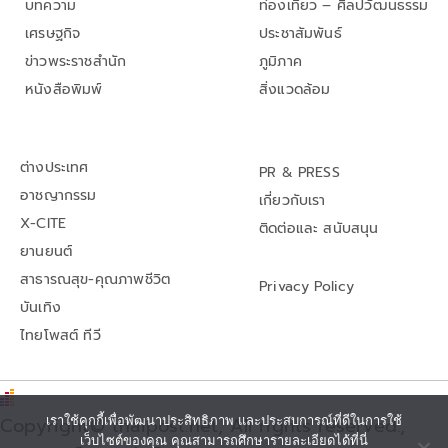
บทความ
ท่องเที่ยว – ศิลปวัฒนธรรม
เศรษฐกิจ
ประชาสัมพันธ์
ข่าวพระราชสำนัก
ภูมิภาค
หนังสือพิมพ์
สิ่งแวดล้อม
ต่างประเทศ
PR & PRESS
อาชญากรรม
เกี่ยวกับเรา
X-CITE
ติดต่อและ สนับสนุน
ยานยนต์
สาธารณสุข-คุณภาพชีวิต
Privacy Policy
บันเทิง
ไทยโพสต์ ทีวี
Copyright© thaipost.net, All rights reserved.,
เราใช้คุกกี้เพื่อพัฒนาประสิทธิภาพ และประสบการณ์ที่ดีในการใช้
เว็บไซต์ของคุณ คุณสามารถศึกษารายละเอียดได้ที่นี่