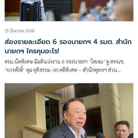
25 กันยายน 2568
ส่องรายละเอียด 6 รองนายกฯ 4 รมต. สำนัก
นายกฯ ใครคุมอะไร!
ครม.นัดพิเศษ มีมติแบ่งงาน​ 6 รองนายกฯ ‘โสภณ’ ดู สทนช.​
‘บวรศักดิ์​’ คุม​ ยุติธรรม​ -​กก.คดีพิเศษ – สำนักพุทธฯ​ ส่วน
รมต.สำนักนายกฯ ‘ภราดร’ ดูแลสำนักงบฯ – กองทุนหมู่บ้าน
‘ศุภมาส’ ดูแลสื่อ ‘สันติ’ ดู สคบ.