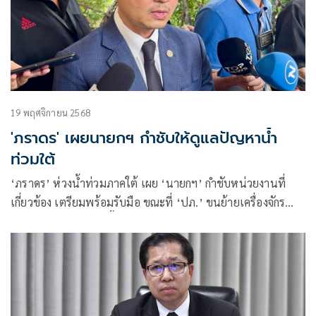
19 พฤศจิกายน 2568
'ภราดร' เผยนายกฯ กำชับให้ดูแลปัญหาน้ำ
ท่วมใต้
‘ภราดร’ ห่วงน้ำท่วมภาคใต้ เผย ‘นายกฯ’ กำชับหน่วยงานที่
เกี่ยวข้อง เตรียมพร้อมรับมือ ขณะที่ ‘ปภ.’ ขนย้ายเครื่องจักร
หนักลงสแตนบายในพื้นที่ มั่นใจระบบ Cell broadcast ย้ำเร่ง
จ่ายเงินเยียวยาไม่ต้องรอน้ำลด