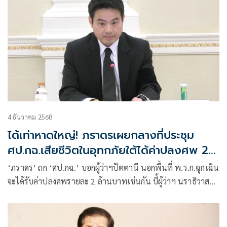
4 ธันวาคม 2568
ได้เท่าหาดใหญ่! ภราดรเผยกลางที่ประชุม
ศป.กฉ.เสียชีวิตในอุทกภัยใต้ได้ค่าปลงศพ 2
ล้าน
‘ภราดร’ ถก ‘ศป.กฉ.’ บอกผู้ว่าฯปัตตานี นอกพื้นที่ พ.ร.ก.ฉุกเฉิน
จะได้รับค่าปลงศพรายละ 2 ล้านบาทเช่นกัน บี้ผู้ว่าฯ นราธิวาส
เร่งเบิกจ่ายเงินเยียวยาน้ำท่วม หลังพบเบิกช้าไม่ถึง 10%