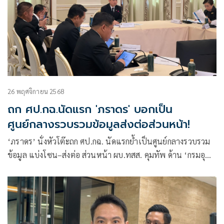
26 พฤศจิกายน 2568
ถก ศป.กฉ.นัดแรก 'ภราดร' บอกเป็น
ศูนย์กลางรวบรวมข้อมูลส่งต่อส่วนหน้า!
‘ภราดร’ นั่งหัวโต๊ะถก ศป.กฉ. นัดแรกย้ำเป็นศูนย์กลางรวบรวม
ข้อมูล แบ่งโซน–ส่งต่อ ส่วนหน้า ผบ.ทสส. คุมทัพ ด้าน ‘กรมอุ
ตุฯ’ รายงานพายุ ‘โคโตะ’ ส่งผลดีกับไทย