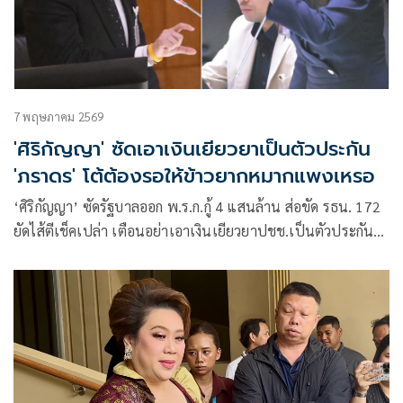
7 พฤษภาคม 2569
'ศิริกัญญา' ซัดเอาเงินเยียวยาเป็นตัวประกัน
'ภราดร' โต้ต้องรอให้ข้าวยากหมากแพงเหรอ
‘ศิริกัญญา’ ซัดรัฐบาลออก พ.ร.ก.กู้ 4 แสนล้าน ส่อขัด รธน. 172
ยัดไส้ตีเช็คเปล่า เตือนอย่าเอาเงินเยียวยาปชช.เป็นตัวประกัน
ด้าน ‘ภราดร’ ย้ำจำเป็นต้องกู้รับมือพิษสงคราม ย้ำออก พ.ร.ก.ไม่
ขัดรธน.