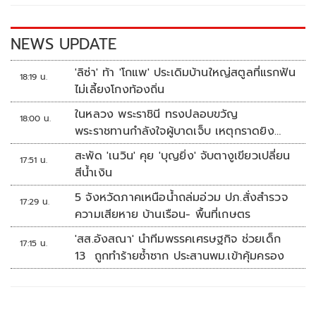
o
n
k
k
NEWS UPDATE
'ลิซ่า' ท้า 'โกแพ' ประเดิมบ้านใหญ่สตูลที่แรกฟัน
18:19 น.
ไม่เลี้ยงโกงท้องถิ่น
ในหลวง พระราชินี ทรงปลอบขวัญ
18:00 น.
พระราชทานกำลังใจผู้บาดเจ็บ เหตุกราดยิง
รร.เทพศิรินทร์นนทบุรี
สะพัด 'เนวิน' คุย 'บุญยิ่ง' จับตางูเขียวเปลี่ยน
17:51 น.
สีน้ำเงิน
5 จังหวัดภาคเหนือน้ำถล่มอ่วม ปภ.สั่งสำรวจ
17:29 น.
ความเสียหาย บ้านเรือน- พื้นที่เกษตร
'สส.อังสณา' นำทีมพรรคเศรษฐกิจ ช่วยเด็ก
17:15 น.
13 ถูกทำร้ายซ้ำซาก ประสานพม.เข้าคุ้มครอง