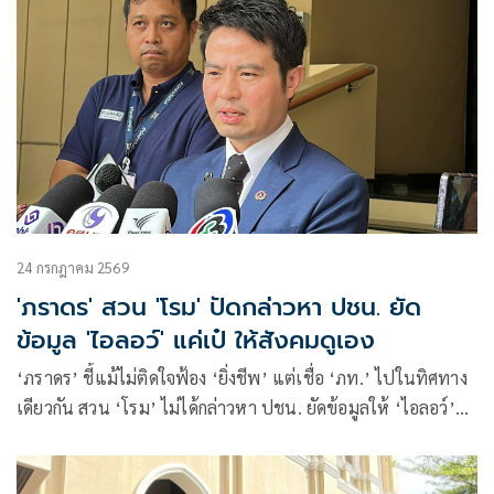
24 กรกฎาคม 2569
'ภราดร' สวน 'โรม' ปัดกล่าวหา ปชน. ยัด
ข้อมูล 'ไอลอว์' แค่เป๋ ให้สังคมดูเอง
‘ภราดร’ ชี้แม้ไม่ติดใจฟ้อง ‘ยิ่งชีพ’ แต่เชื่อ ‘ภท.’ ไปในทิศทาง
เดียวกัน สวน ‘โรม’ ไม่ได้กล่าวหา ปชน. ยัดข้อมูลให้ ‘ไอลอว์’
แค่พักหลังเป๋ ภาคประชาชนไม่ควรเป็นเครื่องมือฝ่ายการเมือง
โยนสังคมดูเอง