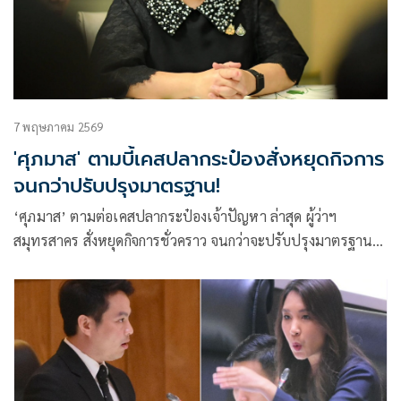
7 พฤษภาคม 2569
'ศุภมาส' ตามบี้เคสปลากระป๋องสั่งหยุดกิจการ
จนกว่าปรับปรุงมาตรฐาน!
‘ศุภมาส’ ตามต่อเคสปลากระป๋องเจ้าปัญหา ล่าสุด ผู้ว่าฯ
สมุทรสาคร สั่งหยุดกิจการชั่วคราว จนกว่าจะปรับปรุงมาตรฐาน
โรงงาน กำชับฉลาก-สินค้า ต้องตรงปก เพื่อความเป็นธรรมของผู้
บริโภค