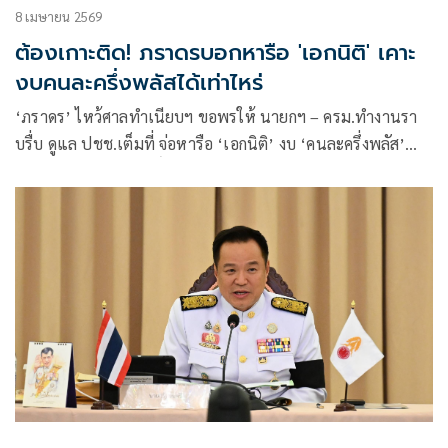
8 เมษายน 2569
ต้องเกาะติด! ภราดรบอกหารือ 'เอกนิติ' เคาะ
งบคนละครึ่งพลัสได้เท่าไหร่
‘ภราดร’ ไหว้ศาลทำเนียบฯ ขอพรให้ นายกฯ – ครม.ทำงานรา
บรื่บ ดูแล ปชช.เต็มที่ จ่อหารือ ‘เอกนิติ’ งบ ‘คนละครึ่งพลัส’
ส่วนจะได้ 20 ล้านสิทธิ์เท่าเดิมหรือไม่ บอกอยู่ในช่วงออกแบบยัน
จะดำเนินการเฟสแรกให้เร็ว