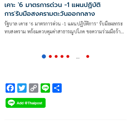
เคาะ '6 มาตรการด่วน -1 แผนปฏิบัติ
การ'รับมือสงครามตะวันออกกลาง
รัฐบาล เคาะ ‘6 มาตรการด่วน -1 แผนปฏิบัติการ’ รับมือผลกระ
ทบสงคราม พร้อมควบคุมค่าสาธารณูปโภค ขอความร่วมมือร้าน
ค้ารับชำระเงินแบบโอนและเงินสด ป้องกันเครือข่าย
โทรคมนาคมขัดข้อง หากเกิดปัญหาด้านพลังงาน
...
F
T
C
Li
S
ac
wi
o
n
h
e
tt
p
e
ar
b
er
y
e
o
Li