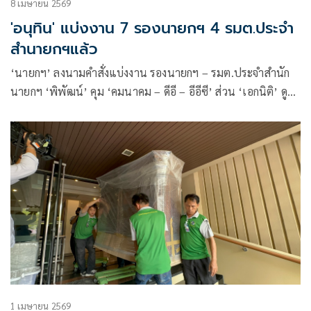
8 เมษายน 2569
'อนุทิน' แบ่งงาน 7 รองนายกฯ 4 รมต.ประจำ
สำนายกฯแล้ว
‘นายกฯ’ ลงนามคำสั่งแบ่งงาน รองนายกฯ – รมต.ประจำสำนัก
นายกฯ ‘พิพัฒน์’ คุม ‘คมนาคม – ดีอี – อีอีซี’ ส่วน ‘เอกนิติ’ ดู
‘คลัง – พลังงาน’ ด้าน ‘ยศชนัน’ คุมทุกกระทรวงโควตาเพื่อไทย
1 เมษายน 2569