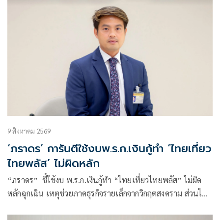
9 สิงหาคม 2569
‘ภราดร’ การันตีใช้งบพ.ร.ก.เงินกู้ทำ ‘ไทยเที่ยว
ไทยพลัส’ ไม่ผิดหลัก
“ภราดร” ชี้ใช้งบ พ.ร.ก.เงินกู้ทำ “ไทยเที่ยวไทยพลัส” ไม่ผิด
หลักฉุกเฉิน เหตุช่วยภาคธุรกิจรายเล็กจากวิกฤตสงคราม ส่วนไทย
ช่วยไทยพลัสเฟส 2 ต้องให้ “เอกนิติ” ตัดสินใจเดินหน้าโครงการ