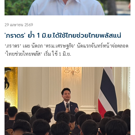
29 เมษายน 2569
'ภราดร' ย้ำ 1 มิ.ย.ได้ใช้ไทยช่วยไทยพลัสแน่
‘ภราดร’ เผย นัดถก ‘ครม.เศรษฐกิจ’ นัดแรกจันทร์หน้าจ่อคลอด
‘ไทยช่วยไทยพลัส’ เริ่ม ใช้ 1 มิ.ย.