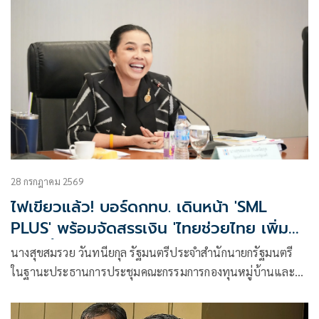
28 กรกฎาคม 2569
ไฟเขียวแล้ว! บอร์ดกทบ. เดินหน้า 'SML
PLUS' พร้อมจัดสรรเงิน 'ไทยช่วยไทย เพิ่มทุน
ดอกเบี้ยคนละครึ่ง'
นางสุขสมรวย วันทนียกุล รัฐมนตรีประจำสำนักนายกรัฐมนตรี
ในฐานะประธานการประชุมคณะกรรมการกองทุนหมู่บ้านและ
ชุมชนเมืองแห่