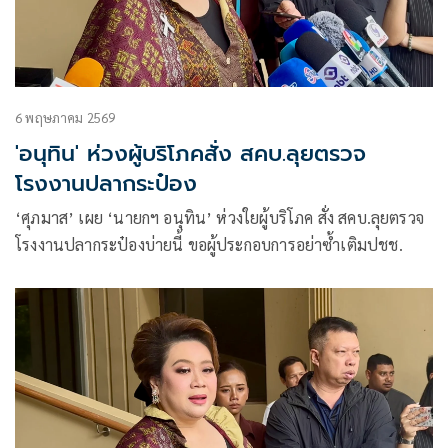
6 พฤษภาคม 2569
'อนุทิน' ห่วงผู้บริโภคสั่ง สคบ.ลุยตรวจ
โรงงานปลากระป๋อง
‘ศุภมาส’ เผย ‘นายกฯ อนุทิน’ ห่วงใยผู้บริโภค สั่ง สคบ.ลุยตรวจ
โรงงานปลากระป๋องบ่ายนี้ ขอผู้ประกอบการอย่าซ้ำเติมปชช.