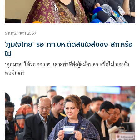
6 พฤษภาคม 2569
'ภูมิใจไทย' รอ กก.บห.ตัดสินใจส่งชิง สก.หรือ
ไม่
‘ศุภมาส’ ให้รอ กก.บห. เคาะท่าทีส่งผู้สมัคร สก.หรือไม่ บอกยัง
พอมีเวลา