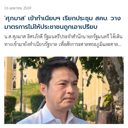
16 เมษายน 2569
'ศุภมาส' เข้าทำเนียบฯ เรียกประชุม สคบ. วาง
มาตรการไม่ให้ประชาชนถูกเอาเปรียบ
น.ส.ศุภมาส อิศรภักดี รัฐมนตรีประจำสำนักนายกรัฐมนตรี ได้เดิน
ทางเข้ามายังทำเนียบรัฐบาล เพื่อสักการะศาลพระภูมิและศาลตา
ยาย ซึ่งเป็นสิ่งศักดิ์สิทธิ์ประจำทำเนียบรัฐบาล เพื่อความเป็นสิริ
มงคล หลังเข้ารับตำแหน่งอย่างเป็นทางการอีกครั้งหนึ่ง