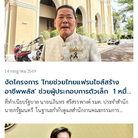
14 กรกฎาคม 2569
งัดโครงการ 'ไทยช่วยไทยแฟรนไชส์สร้าง
อาชีพพลัส' ช่วยผู้ประกอบการตัวเล็ก 1 หมื่น
ราย
ที่ทำเนียบรัฐบาล นายนภินทร ศรีสรรพางค์ รมต. ประจำสำนัก
นายกรัฐมนตรี ในฐานะกำกับดูแลสำนักงานคณะกรรมการ
วิสาหกิจขน