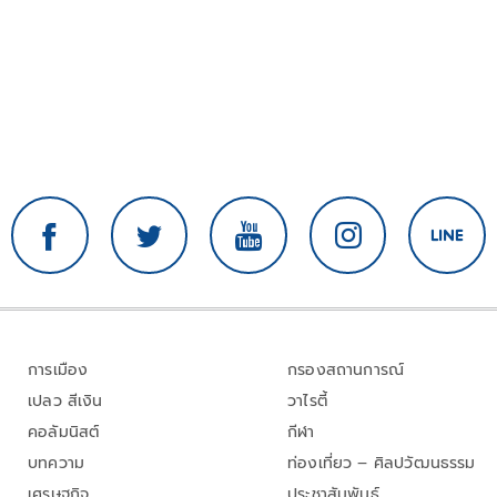
การเมือง
กรองสถานการณ์
เปลว สีเงิน
วาไรตี้
คอลัมนิสต์
กีฬา
บทความ
ท่องเที่ยว – ศิลปวัฒนธรรม
เศรษฐกิจ
ประชาสัมพันธ์