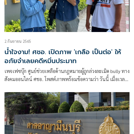
2 กันยายน 2565
น้ำใจงาม! ศชอ. เปิดภาพ 'เกลือ เป็นต่อ' ให้
อภัยจำเลยคดีหมิ่นประมาท
เพจเฟซบุ๊ก ศูนย์ช่วยเหลือด้านกฎหมายผู้ถูกล่วงละเมิด bully ทาง
สังคมออนไลน์ ศชอ. โพสต์ภาพพร้อมข้อความว่า วันนี้ เมื่อเวลา
10:00 น. ที่ศาลอาญามีนบุรี นายกิตติ เชี่ยววงศ์กุล หรือ เกลือ
เป็นต่อ นักแสดงและพิธีกรรายการทีวีชื่อดัง ได้มาขึ้นศาลใน
ฐานะโจทก์ที่ได้ยื่นฟ้อง