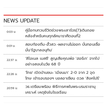
o
Li
o
n
k
k
NEWS UPDATE
คู่มือทบทวนชีวิตช่วงพระเสาร์จร(7)เดินถอย
0:03 น.
หลังสำหรับคนทุกลัคนาราศีตอนที่2
สอบท้องถิ่น-ฮั้วสว.-ผลงานไม่ออก บั่นทอนเชื่อ
0:01 น.
มั่น'รัฐบาลอนุทิน'
'ลิโอเนล เมสซี' สูญเสียคุณพ่อ 'ฮอร์เก' จากไป
22:37 น.
อย่างสงบในวัย 68 ปี
'ไทย' เปิดบ้านชนะ 'เมียนมา' 2-0 จาก 2 จุด
22:26 น.
โทษ เข้ารอบรองฯ บอลอาเซียน ดวล 'สิงคโปร์'
วธ.เตรียมพร้อม พิธีการศพในพระบรมราชานุ
20:59 น.
เคราะห์ เหตุยิงในโรงเรียน