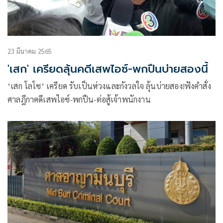
23 มีนาคม 2565
'เสก' เครียดลุ้นคดีเสพไอซ์-พกปืนบ่ายสองนี้
‘เสก โลโซ’ เครียด รับเป็นห่วงและกังวลใจ ลุ้นบ่ายสอง!ฟังคำสั่ง
ศาลฎีกาคดีเสพไอซ์-พกปืน-ต่อสู้เจ้าพนักงาน