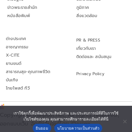
ข่าวพระราชสำนัก
ภูมิภาค
หนังสือพิมพ์
สิ่งแวดล้อม
ต่างประเทศ
PR & PRESS
อาชญากรรม
เกี่ยวกับเรา
X-CITE
ติดต่อและ สนับสนุน
ยานยนต์
สาธารณสุข-คุณภาพชีวิต
Privacy Policy
บันเทิง
ไทยโพสต์ ทีวี
Copyright© thaipost.net, All rights reserved.,
เราใช้คุกกี้เพื่อพัฒนาประสิทธิภาพ และประสบการณ์ที่ดีในการใช้
เว็บไซต์ของคุณ คุณสามารถศึกษารายละเอียดได้ที่นี่
ออกแบบเว็บ จัดทำเว็บไซต์โดย iDesign
ยินยอม
นโยบายความเป็นส่วนตัว