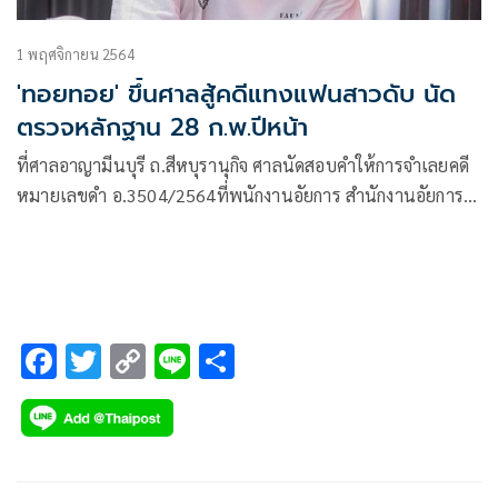
1 พฤศจิกายน 2564
'ทอยทอย' ขึ้นศาลสู้คดีแทงแฟนสาวดับ นัด
ตรวจหลักฐาน 28 ก.พ.ปีหน้า
ที่ศาลอาญามีนบุรี ถ.สีหบุรานุกิจ ศาลนัดสอบคำให้การจำเลยคดี
หมายเลขดำ อ.3504/2564ที่พนักงานอัยการ สำนักงานอัยการ
พิเศษฝ่ายคดีอาญามีนบุรี 2 เป็นโจทก์ยื่นฟ้องนายธนภัทร ชนะ
กุลพิศาล หรือทอยทอย
F
T
C
Li
S
ac
wi
o
n
h
e
tt
p
e
ar
b
er
y
e