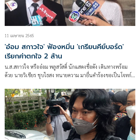
11 เมษายน 2565
'อ๋อม สกาวใจ' ฟ้องหมิ่น 'เกรียนคีย์บอร์ด'
เรียกค่าตกใจ 2 ล้าน
น.ส.สกาวใจ หรืออ๋อม พลูสวัสดิ์ นักแสดงชื่อดัง เดินทางพร้อม
ด้วย นายวิเชียร ชุบไธสง ทนายความ มายื่นคำร้องขอเป็นโจทก์
ร่วมและขอให้จำเลยชดใช้ค่าสินไหมทดแทน ในกรณีถูกจำเลยใส่
ความหมิ่นประมาททางสื่อออนไลน์