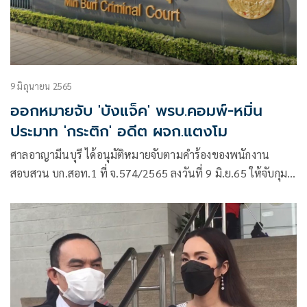
9 มิถุนายน 2565
ออกหมายจับ 'บังแจ็ค' พรบ.คอมพ์-หมิ่น
ประมาท 'กระติก' อดีต ผจก.แตงโม
ศาลอาญามีนบุรี ได้อนุมัติหมายจับตามคำร้องของพนักงาน
สอบสวน บก.สอท.1 ที่ จ.574/2565 ลงวันที่ 9 มิ.ย.65 ให้จับกุม
ตัวนาย ราจา ซูลคาร์เนียน ไฮเดอร์ หรือ Mr.Zulqarnain Haider