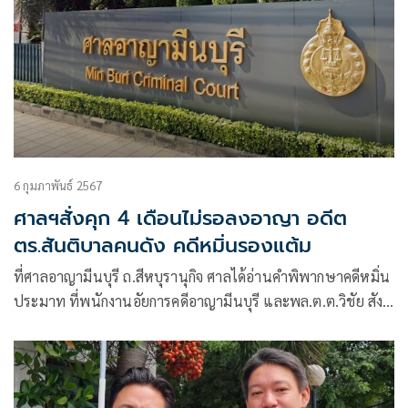
6 กุมภาพันธ์ 2567
ศาลฯสั่งคุก 4 เดือนไม่รอลงอาญา อดีต
ตร.สันติบาลคนดัง คดีหมิ่นรองแต้ม
ที่ศาลอาญามีนบุรี ถ.สีหบุรานุกิจ ศาลได้อ่านคำพิพากษาคดีหมิ่น
ประมาท ที่พนักงานอัยการคดีอาญามีนบุรี และพล.ต.ต.วิชัย สังข์
ประไพ อดีตรองผู้บัญชาการตำรวจนครบาล (รอง ผบช.น.) ร่วม
กันเป็นโจทก์ยื่นฟ้องนายสันธนะ ประยูรรัตน์ อดีตนายตำรวจ
สันติบาล เป็นจำเลยในความผิดฐานหมิ่นประมาท ผู้อื่นพร้อม
เรียกค่าเสียหาย