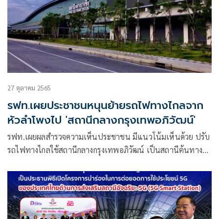
27 ตุลาคม 2565
รฟท.เผยประชาชนหนุนย้ายรถไฟทางไกลจาก
หัวลำโพงไป 'สถานีกลางกรุงเทพอภิวัฒน์'
รฟท.เผยผลสำรวจความเห็นประชาชน มีแนวโน้มเห็นด้วย ปรับ
รถไฟทางไกลใช้สถานีกลางกรุงเทพอภิวัฒน์ เป็นสถานีต้นทาง
ปลายทางรถไฟทางไกล และสนับสนุนรถไฟชานเมืองเข้า
หัวลำโพง เหมือนเดิม