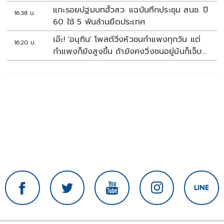
แกะรอยปฐมบทฮั้วสว. แฉบันทึกประชุม สนช. ปี
16:38 น.
60 ใช้ 5 พันล้านยึดประเทศ
เอ๊ะ! 'อนุทิน' โพสต์วิ่งหัวชนกำแพงทุกวัน แต่
16:20 น.
กำแพงก็ยังสูงขึ้น ถ้ายังคงวิ่งชนอยู่มันก็เจ็บ
หัวอีก