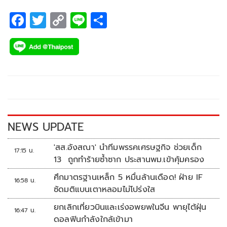
F
T
C
Li
S
ac
wi
o
n
h
e
tt
p
e
ar
b
er
y
e
o
Li
o
n
k
k
NEWS UPDATE
'สส.อังสณา' นำทีมพรรคเศรษฐกิจ ช่วยเด็ก
17:15 น.
13 ถูกทำร้ายซ้ำซาก ประสานพม.เข้าคุ้มครอง
ศึกมาตรฐานเหล็ก 5 หมื่นล้านเดือด! ฝ่าย IF
16:58 น.
ซัดมติแบนเตาหลอมไม่โปร่งใส
ยกเลิกเที่ยวบินและเร่งอพยพในจีน พายุไต้ฝุ่น
16:47 น.
ดอลฟินกำลังใกล้เข้ามา