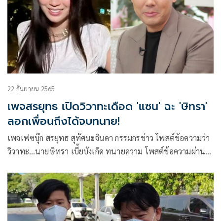
22 กันยายน 2565
เพจสรยุทธ เปิดวิวาทะเดือด 'แซน' ฉะ 'ษิทรา'
ลอกเพื่อนถึงได้จบทนาย!
เพจเฟซบุ๊ก สรยุทธ สุทัศนะจินดา กรรมกรข่าว โพสต์ข้อความว่า
วิวาทะ…นายษิทรา เบี้ยบังเกิด ทนายความ โพสต์ข้อความผ่าน
เฟซบุ๊ค “ความยุติธรรมถูกพรากไปเพราะเงิน 9.2 ล้าน คนนอก
อย่างพวกเราก็ได้แต่เบ้ปาก