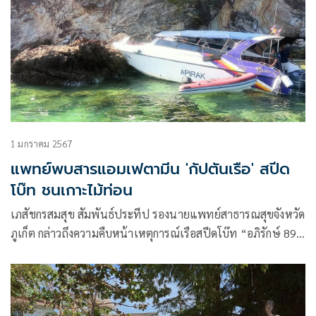
1 มกราคม 2567
แพทย์พบสารแอมเฟตามีน 'กัปตันเรือ' สปีด
โบ๊ท ชนเกาะไม้ท่อน
เภสัชกรสมสุข สัมพันธ์ประทีป รองนายแพทย์สาธารณสุขจังหวัด
ภูเก็ต กล่าวถึงความคืบหน้าเหตุการณ์เรือสปีดโบ๊ท “อภิรักษ์ 89”
นักท่องเที่ยวชาวรัสเซียเหมาลำไปเกาะพีพี