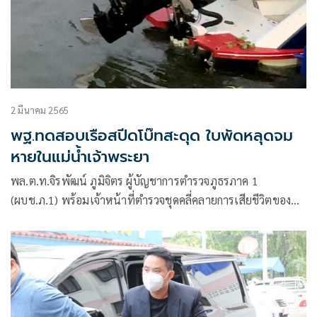
2 มีนาคม 2565
พฐ.ทดสอบเรือสปีดโบ๊ทสะดุด ใบพัดหลุดจม
หายในแม่น้ำเจ้าพระยา
พล.ต.ท.จิรพัฒน์ ภูมิจิตร ผู้บัญชาการตำรวจภูธรภาค 1
(ผบช.ภ.1) พร้อมเจ้าหน้าที่ตำรวจชุดคลี่คลายการเสียชีวิตของ
ดาราสาว “แตงโม” นิดา พัชรวีระพงษ์