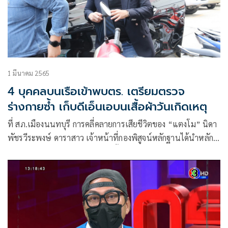
1 มีนาคม 2565
4 บุคคลบนเรือเข้าพบตร. เตรียมตรวจ
ร่างกายซ้ำ เก็บดีเอ็นเอบนเสื้อผ้าวันเกิดเหตุ
ที่ สภ.เมืองนนทบุรี การคลี่คลายการเสียชีวิตของ “แตงโม” นิดา
พัชรวีระพงษ์ ดาราสาว เจ้าหน้าที่กองพิสูจน์หลักฐานได้นำหลัก
ฐานที่เก็บได้บนเรือคันที่เกิดเหตุทั้งแก้วไวน์ ขวดไวน์ ใบบัดเรือ
และหลักฐานอื่นๆที่เกี่ยวข้องในคดีมามอบให้กับพนักงาน
สอบสวน ขณะเดียวกันแพทย์จากสถาบันนิติเวช รพ.ตำรวจ