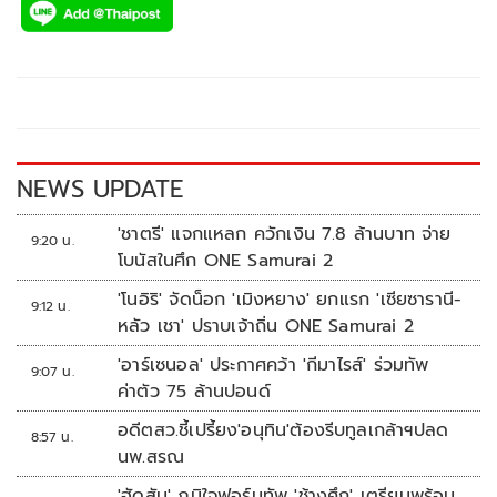
e
tt
p
e
ar
b
er
y
e
o
Li
o
n
k
k
NEWS UPDATE
'ชาตรี' แจกแหลก ควักเงิน 7.8 ล้านบาท จ่าย
9:20 น.
โบนัสในศึก ONE Samurai 2
'โนอิริ' จัดน็อก 'เมิงหยาง' ยกแรก 'เซียซารานี-
9:12 น.
หลัว เชา' ปราบเจ้าถิ่น ONE Samurai 2
'อาร์เซนอล' ประกาศคว้า 'กีมาไรส์' ร่วมทัพ
9:07 น.
ค่าตัว 75 ล้านปอนด์
อดีตสว.ชี้เปรี้ยง'อนุทิน'ต้องรีบทูลเกล้าฯปลด
8:57 น.
นพ.สรณ
'ฮัดสัน' ภูมิใจฟอร์มทัพ 'ช้างศึก' เตรียมพร้อม