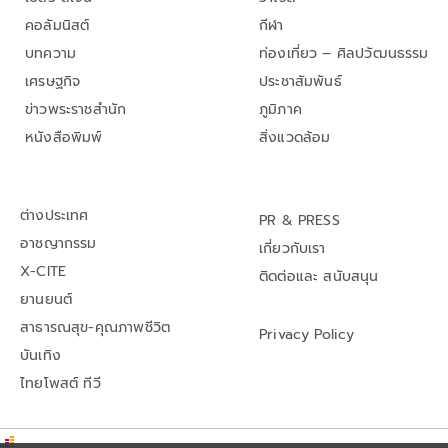
คอลัมนิสต์
กีฬา
บทความ
ท่องเที่ยว – ศิลปวัฒนธรรม
เศรษฐกิจ
ประชาสัมพันธ์
ข่าวพระราชสำนัก
ภูมิภาค
หนังสือพิมพ์
สิ่งแวดล้อม
ต่างประเทศ
PR & PRESS
อาชญากรรม
เกี่ยวกับเรา
X-CITE
ติดต่อและ สนับสนุน
ยานยนต์
สาธารณสุข-คุณภาพชีวิต
Privacy Policy
บันเทิง
ไทยโพสต์ ทีวี