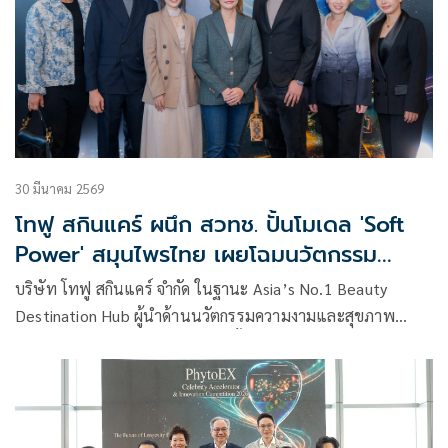
30 มีนาคม 2569
โทฟู สกินแคร์ ผนึก สวทช. ปั้นโมเดล 'Soft
Power' สมุนไพรไทย เผยโฉมนวัตกรรม
Think Plus A.M. บุกตลาด Brain Booster
บริษัท โทฟู สกินแคร์ จำกัด ในฐานะ Asia’s No.1 Beauty
Destination Hub ผู้นำด้านนวัตกรรมความงามและสุขภาพ
ประกาศยุทธศาสตร์ความร่วมมือครั้งสำคัญกับ สำนักงานพัฒนา
วิทยาศาสตร์และเทคโนโลยีแห่งชาติ (สวทช.) โดย ศูนย์นาโน
เทคโนโลยีแห่งชาติ (NANOTEC) ภายในงานแถลงข่าวเปิดตัว
โครงการ “PhytoEX Celebrity Accelerator Program” และ