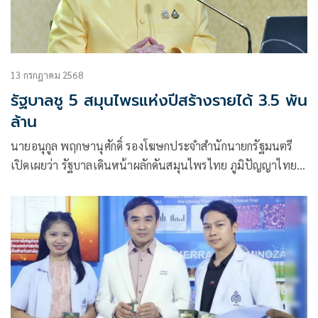
13 กรกฎาคม 2568
รัฐบาลชู 5 สมุนไพรแห่งปีสร้างรายได้ 3.5 พัน
ล้าน
นายอนุกูล พฤกษานุศักดิ์ รองโฆษกประจำสำนักนายกรัฐมนตรี
เปิดเผยว่า รัฐบาลเดินหน้าผลักดันสมุนไพรไทย ภูมิปัญญาไทย
สร้างคุณค่าเศรษฐกิจไทย ชู 5 สมุนไพร Herb of the Year