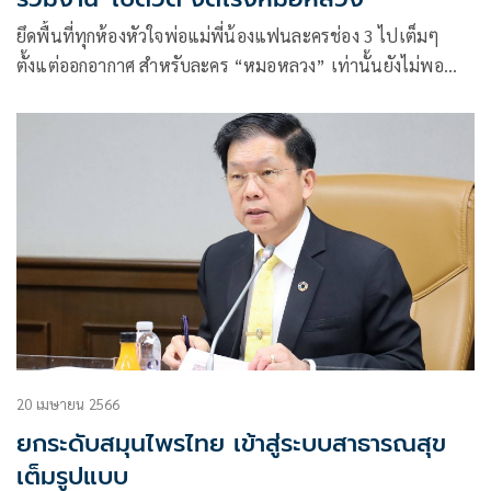
ยึดพื้นที่ทุกห้องหัวใจพ่อแม่พี่น้องแฟนละครช่อง 3 ไปเต็มๆ
ตั้งแต่ออกอากาศ สำหรับละคร “หมอหลวง” เท่านั้นยังไม่พอ
เพื่อตอบรับทุกกระแสที่มีให้กับหมอหลวง ช่อง 3 จับมือกับผู้จัดฯ
คนเก่งที่พ่วงตำแหน่งผู้กำกับ ชุดาภา จันทเขตต์ และ ก้อง-ปิยะ
เศวตพิกุล จากค่าย โซนิกซ์ บูม 2013 จัดกิจกรรมดีต่อใจ ดีต่อ
สุขภาพมาให้รื่นเริงกันอย่างต่อเนื่อง
20 เมษายน 2566
ยกระดับสมุนไพรไทย เข้าสู่ระบบสาธารณสุข
เต็มรูปแบบ