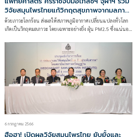
แพทยศาสตร์ ศิริราชจับมือเภสัชฯ จุฬาฯ ร่วม
วิจัยสมุนไพรไทยแก้วิกฤตสุขภาพจากมลภาวะ
& ฝุ่น PM2.5
ด้วยภาวะโลกร้อน ส่งผลให้สภาพภูมิอากาศเปลี่ยนแปลงทั่วโลก
เกิดเป็นวิกฤตมลภาวะ โดยเฉพาะอย่างยิ่ง ฝุ่น PM2.5 ซึ่งแน่นอน
ว่า จะกลายเป็นวิกฤตสุขภาพตามมา
6 กรกฎาคม 2566
ฮือฮา! เปิดผลวิจัยสมุนไพรไทย ยับยั้งและ