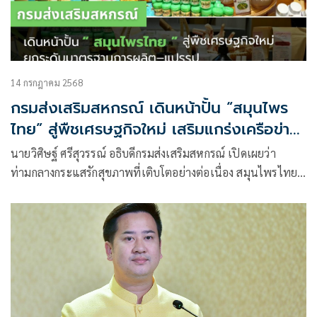
14 กรกฎาคม 2568
กรมส่งเสริมสหกรณ์ เดินหน้าปั้น “สมุนไพร
ไทย” สู่พืชเศรษฐกิจใหม่ เสริมแกร่งเครือข่าย
เกษตรกรทั่วประเทศ ยกระดับมาตรฐานการ
นายวิศิษฐ์ ศรีสุวรรณ์ อธิบดีกรมส่งเสริมสหกรณ์ เปิดเผยว่า
ผลิต–แปรรูป พร้อมดันไทยสู่ศูนย์กลาง
ท่ามกลางกระแสรักสุขภาพที่เติบโตอย่างต่อเนื่อง สมุนไพรไทย
สมุนไพรคุณภาพในอาเซียน”
ไม่ได้เป็นเพียงทางเลือกด้านการรักษาโรค