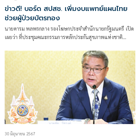
ข่าวดี! บอร์ด สปสช. เพิ่มงบแพทย์แผนไทย
ช่วยผู้ป่วยบัตรทอง
นายคารม พลพรกลาง รองโฆษกประจำสำนักนายกรัฐมนตรี เปิด
เผยว่า ที่ประชุมคณะกรรมการหลักประกันสุขภาพแห่งชาติ
(บอร์ด สปสช.) เห็นชอบวาระพิจารณา (ร่าง) หลักเกณฑ์
30 มิถุนายน 2567