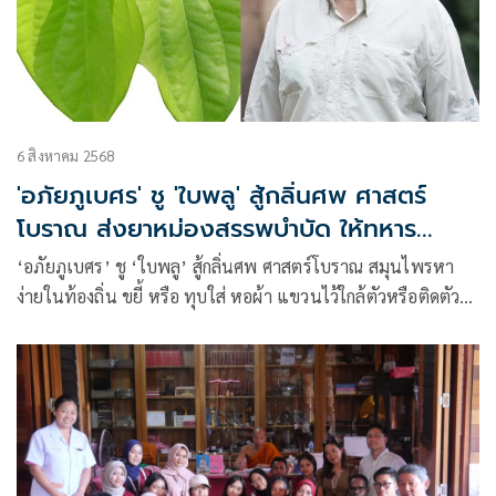
6 สิงหาคม 2568
'อภัยภูเบศร' ชู 'ใบพลู' สู้กลิ่นศพ ศาสตร์
โบราณ ส่งยาหม่องสรรพบำบัด ให้ทหาร
ชายแดน
‘อภัยภูเบศร’ ชู ‘ใบพลู’ สู้กลิ่นศพ ศาสตร์โบราณ สมุนไพรหา
ง่ายในท้องถิ่น ขยี้ หรือ ทุบใส่ หอผ้า แขวนไว้ใกล้ตัวหรือติดตัวก็
จะช่วยบรรเทากลิ่นศพได้ พร้อมส่ง ยาหม่องสรรพบำบัด แก้วิง
เวียน แมลงกัดต่อย ให้ทหารชายแดน