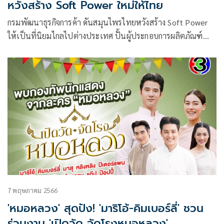
หวังสร้าง Soft Power ใหม่ให้ไทย
กรมพัฒนาธุรกิจการค้า ดันสมุนไพรไทยหวังสร้าง Soft Power
ให้เป็นที่นิยมไกลไปต่างประเทศ ปั้นผู้ประกอบการผลิตภัณฑ์
สมุนไพร DBD SMART Local HERB จำนวน 42 ราย เริ่มต้น
ตั้งแต่ค้นหา บ่มเพาะ และพาออกสู่ตลาดงานแสดงสินค้าและ
เจรจาธุรกิจ THAIFEX-ANUGA ASIA 2023 เพียง 5 วัน กวาด
มูลค่าการค้ากว่า 200 ล้านบาท จากนักธุรกิจไทยและนักธุรกิจต่าง
ชาติ ได้แก่ จีน สิงคโปร์ เวียดนาม มาเลเซีย และอินเดีย ฮือฮา
เจรจาธุรกิจปิดดีลได้ในงานกว่า 34 ล้านบาท และกระตุ้นมูลค่า
การค้ายาวไปอีก 1 ปีข้างหน้าถึง 169 ล้านบาท ตั้งเป้าหมายสร้าง
จุดขายให้สมุนไพรไทยโดดเด่น พร้อมประกาศศักยภาพสมุนไพร
ไทยต้องต่อยอดไปสู่อุตสาหกรรมอื่นๆ ให้ได้
7 พฤษภาคม 2566
'หมอหลวง' สุดปัง! 'มาริโอ้-คิมเบอร์ลี่' ชวน
ร่วมงาน 'เปิดวัด จัดโรงหมอหลวง'