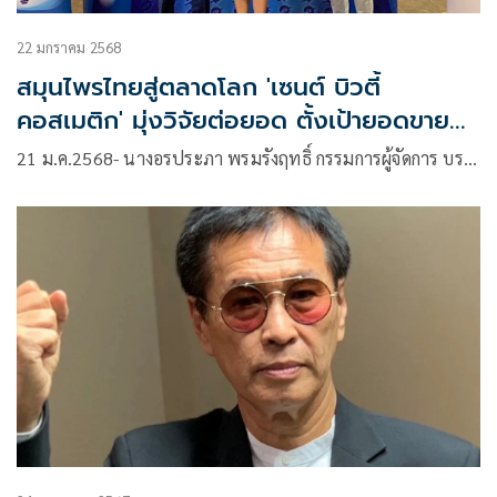
22 มกราคม 2568
สมุนไพรไทยสู่ตลาดโลก 'เซนต์ บิวตี้
คอสเมติก' มุ่งวิจัยต่อยอด ตั้งเป้ายอดขาย
270 ล้าน
21 ม.ค.2568- นางอรประภา พรมรังฤทธิ์ กรรมการผู้จัดการ บร…