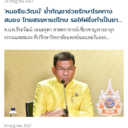
24 กรกฎาคม 2567
'หมอธีระวัฒน์' ย้ำกัญชาช่วยรักษาโรคทาง
สมอง ไทยสรรหาแต่โทษ รอให้ฝรั่งทำเป็นยา
มาขาย
ศ.นพ.ธีระวัฒน์ เหมะจุฑา ศาสตราจารย์เชี่ยวชาญทางอายุร
กรรมและสมอง ที่ปรึกษาวิทยาลัยแพทย์แผนตะวันออก
มหาวิทยาลัยรังสิต โพสต์ข้อความในเฟซบุ๊ก ว่า
8 กรกฎาคม 2567