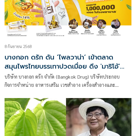
8 กันยายน 2568
บางกอก ดรัก ดัน ‘ไพลวาน่า’ เข้าตลาด
สมุนไพรไทยบรรเทาปวดเมื่อย ดึง 'มาริโอ้'
เป็นพรีเซ็นเตอร์ ถ่ายทอดไลฟ์สไตล์คนรุ่นใหม่
บริษัท บางกอก ดรัก จำกัด (Bangkok Drug) บริษัทประกอบ
ดูแลตัวเองด้วยสมุนไพร
กิจการจำหน่าย อาหารเสริม เวชสำอาง เครื่องสำอางและ
เวชภัณฑ์ยา ผู้จัดจำหน่ายผลิตภัณฑ์ Plaivana (ไพลวาน่า)