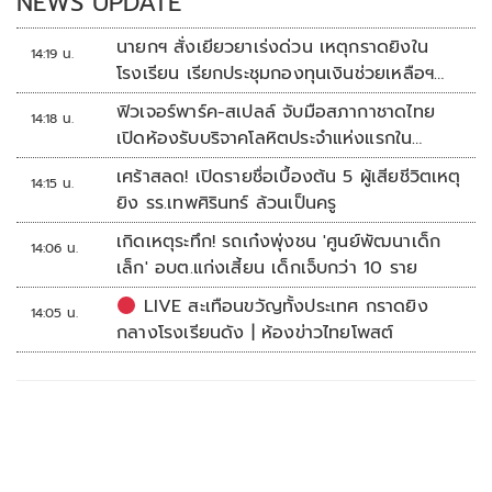
NEWS UPDATE
นายกฯ สั่งเยียวยาเร่งด่วน เหตุกราดยิงใน
14:19 น.
โรงเรียน เรียกประชุมกองทุนเงินช่วยเหลือฯ
ทันที
ฟิวเจอร์พาร์ค-สเปลล์ จับมือสภากาชาดไทย
14:18 น.
เปิดห้องรับบริจาคโลหิตประจำแห่งแรกใน
ศูนย์การค้าปทุมธานี
เศร้าสลด! เปิดรายชื่อเบื้องต้น 5 ผู้เสียชีวิตเหตุ
14:15 น.
ยิง รร.เทพศิรินทร์ ล้วนเป็นครู
เกิดเหตุระทึก! รถเก๋งพุ่งชน 'ศูนย์พัฒนาเด็ก
14:06 น.
เล็ก' อบต.แก่งเสี้ยน เด็กเจ็บกว่า 10 ราย
LIVE สะเทือนขวัญทั้งประเทศ กราดยิง
14:05 น.
กลางโรงเรียนดัง | ห้องข่าวไทยโพสต์