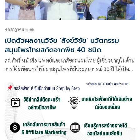
4 กรกฎาคม 2568
เปิดตัวผลงานวิจัย 'สังข์วิชัย' นวัตกรรม
สมุนไพรไทยสกัดจากพืช 40 ชนิด
ดร.ภัทร์ หนังสือ แพทย์และเภสัชกรแผนไทย ผู้เชี่ยวชาญในด้าน
การวิจัยพัฒนาตำรับยาสมุนไพรที่มีประสบการณ์ 30 ปี ได้เปิดตัว
ผลงานวิจัยนวัตกรรมสมุนไพรไทยล่าสุดในชื่อ “สังข์วิชัย” ช่วย
การนอนหลับและฟื้นฟูสมอง ประสิทธิภาพเหนือกว่าเมลาโทนิน
30 เท่า