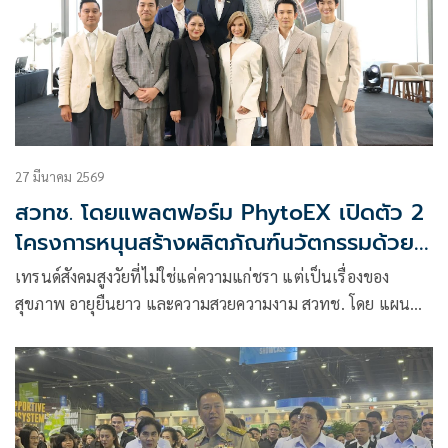
“PhytoEX Innovation Competition 2026”
27 มีนาคม 2569
สวทช. โดยแพลตฟอร์ม PhytoEX เปิดตัว 2
โครงการหนุนสร้างผลิตภัณฑ์นวัตกรรมด้วย
สารออกฤทธิ์มูลค่าสูงจากสมุนไพรไทย
เทรนด์สังคมสูงวัยที่ไม่ใช่แค่ความแก่ชรา แต่เป็นเรื่องของ
สุขภาพ อายุยืนยาว และความสวยความงาม สวทช. โดย แผน
งานนวัตกรรม PhytoEX เปิดตัว 2 โครงการ PhytoEX Celebrity
Accelerator Program