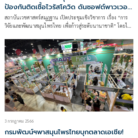
ป้องกันติดเชื้อไวรัสโควิด ดันซอฟต์พาวเวอร์
ระดับโลก
สถาบันเวชศาสตร์สมุฏฐาน เปิดประชุมเชิงวิชาการ เรื่อง “การ
วิจัยและพัฒนาสมุนไพรไทย เพื่อก้าวสู่ระดับนานาชาติ” โดยได้
รับเกียรติจาก รศ.ดร.ภก. สุรพจน์ วงศ์ใหญ่ ผู้เชี่ยวชาญสมุนไพร
ของสหประชาชาติ และทีมวิจัยได้นำเสนอผลงานการวิจัยที่สำคัญ
ของตำรับยาสมุนไพร
3 กรกฎาคม 2566
กรมพัฒน์ฯพาสมุนไพรไทยบุกตลาดเอเชีย!