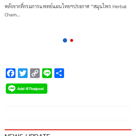
หลังจากที่กรมการแพทย์แผนไทยฯประกาศ “สมุนไพร Herbal
Cham…
F
T
C
Li
S
ac
wi
o
n
h
e
tt
p
e
ar
b
er
y
e
o
Li
o
n
k
k