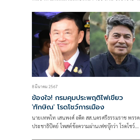
ปกติ’ เสี่ยงละเว้นปฏิบัติหน้าที่
8 มีนาคม 2567
ข้องใจ! กรมคุมประพฤติไฟเขียว
'ทักษิณ' โรดโชว์การเมือง
นายเทพไท เสนพงศ์ อดีต สส.นครศรีธรรมราช พรรค
ประชาธิปัตย์ โพสต์ข้อความผ่านเฟซบุ๊กว่า โรดโชว์
การเมือง : พบมวลชนหรือพบญาติ??? น.ช.ทักษิณ ใช