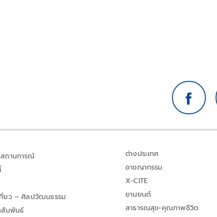
ต่างประเทศ
สถานการณ์
อาชญากรรม
้
X-CITE
ยานยนต์
เที่ยว – ศิลปวัฒนธรรม
สาธารณสุข-คุณภาพชีวิต
สัมพันธ์