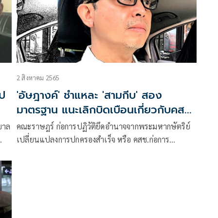
2 สิงหาคม 2565
ไป
'อัษฎางค์' ชำแหละ 'สามกีบ' สอง
มาตรฐาน แนะเลิกบิดเบือนเกี่ยวกับคสช.
หันมาสนใจโจรปล้นชาติดีกว่า
บาล
คณะราษฎร์ ก่อการปฏิวัติยึดอำนาจจากพระมหากษัตริย์
เปลี่ยนแปลงการปกครองสำเร็จ หรือ คสช.ก่อการ
รัฐประหารยึดอำนาจจากรัฐบาลเป็นผลสำเร็จ คณะ
ิด
ราษฎร์และ คสช. จึงเป็น รัฏฐาธิปัตย์ คือผู้กุมอำนาจ
มือ
อธิปไตย ซึ่งเป็นอำนาจสูงสุด