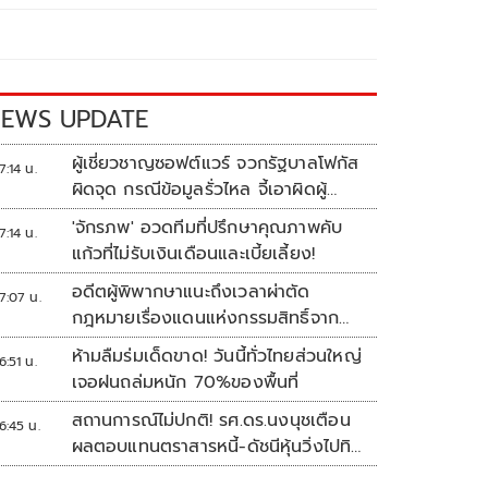
EWS UPDATE
ผู้เชี่ยวชาญซอฟต์แวร์ จวกรัฐบาลโฟกัส
7:14 น.
ผิดจุด กรณีข้อมูลรั่วไหล จี้เอาผิดผู้
ควบคุม-เจ้าของระบบตามกฎหมาย
'จักรภพ' อวดทีมที่ปรึกษาคุณภาพคับ
7:14 น.
PDPA
แก้วที่ไม่รับเงินเดือนและเบี้ยเลี้ยง!
อดีตผู้พิพากษาแนะถึงเวลาผ่าตัด
7:07 น.
กฎหมายเรื่องแดนแห่งกรรมสิทธิ์จาก
สวรรค์ถึงนรก!
ห้ามลืมร่มเด็ดขาด! วันนี้ทั่วไทยส่วนใหญ่
6:51 น.
เจอฝนถล่มหนัก 70%ของพื้นที่
สถานการณ์ไม่ปกติ! รศ.ดร.นงนุชเตือน
6:45 น.
ผลตอบแทนตราสารหนี้-ดัชนีหุ้นวิ่งไปทิศ
เดียวกัน