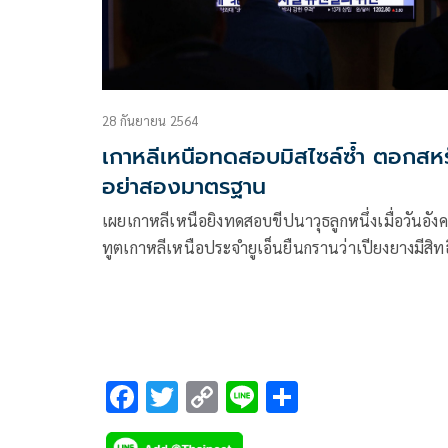
28 กันยายน 2564
เกาหลีเหนือทดสอบมิสไซล์ซ้ำ ตอกสหร
อย่าสองมาตรฐาน
เผยเกาหลีเหนือยิงทดสอบขีปนาวุธลูกหนึ่งเมื่อวันอัง
ทูตเกาหลีเหนือประจำยูเอ็นยืนกรานว่าเปียงยางมีสิทธิ
ทดสอบอาวุธและป้องกันตนเอง เตือนสหรัฐอย่าสอง
มาตรฐานคิดว่าเสริมขีดความสามารถได้ฝ่ายเดียว
F
T
C
Li
S
ac
wi
o
n
h