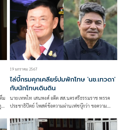
19 มกราคม 2567
ไล่บี้กรมคุกเคลียร์ปมพักโทษ 'นช.เทวดา'
กับนักโทษเดินดิน
ต็ม
นายเทพไท เสนพงศ์ อดีต สส.นครศรีธรรมราช พรรค
ุก
ประชาธิปัตย์ โพสต์ข้อความผ่านเฟซบุ๊กว่า ขอความ
ว.’
ชัดเจน เรื่องการพักโทษ “ทักษิณ” ของกรมราชทัณฑ์