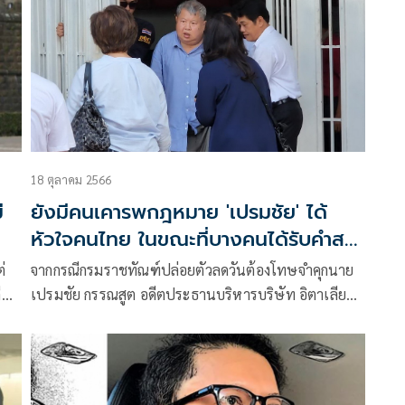
18 ตุลาคม 2566
่
ยังมีคนเคารพกฎหมาย 'เปรมชัย' ได้
หัวใจคนไทย ในขณะที่บางคนได้รับคำสาป
แช่ง
่
จากกรณีกรมราชทัณฑ์ปล่อยตัวลดวันต้องโทษจำคุกนาย
ี
เปรมชัย กรรณสูต อดีตประธานบริหารบริษัท อิตาเลียน
ไทย ดีเวล๊อปเมนต์ จำกัด (มหาชน) ผู้ต้องขังในคดีล่าสัตว์
ป่าคุ้มครอง (เสือดำ)