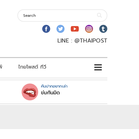
LINE : @THAIPOST
พ์
ไทยโพสต์ ทีวี
คันปากอยากเล่า
ข่มกันมิด