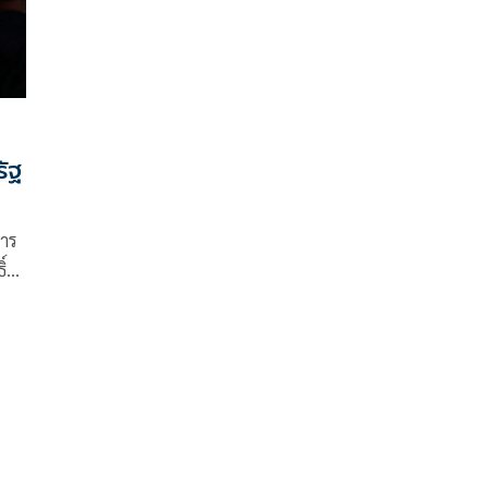
ัฐ
คาร
์