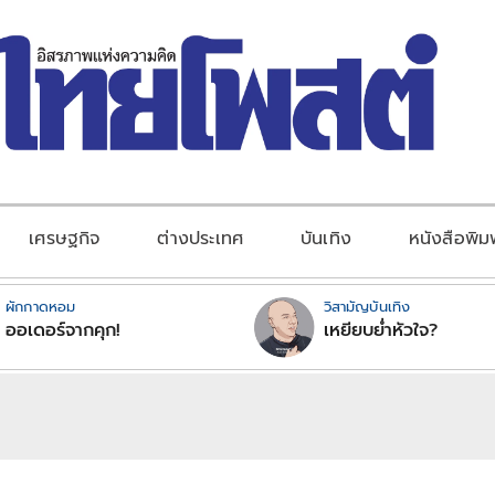
เศรษฐกิจ
ต่างประเทศ
บันเทิง
หนังสือพิม
ผักกาดหอม
วิสามัญบันเทิง
ออเดอร์จากคุก!
เหยียบย่ำหัวใจ?