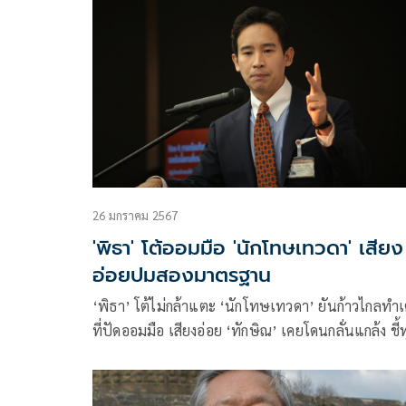
มาตรฐานตลอดการเป็นนักโทษ
26 มกราคม 2567
'พิธา' โต้ออมมือ 'นักโทษเทวดา' เสียง
อ่อยปมสองมาตรฐาน
‘พิธา’ โต้ไม่กล้าแตะ ‘นักโทษเทวดา’ ยันก้าวไกลทำเ
ที่ปัดออมมือ เสียงอ่อย ‘ทักษิณ’ เคยโดนกลั่นแกล้ง ชี้ท
คนควรได้โอกาสกลับสู่กระบวนการเท่าเทียม ข้องใจ ‘ส
เพิ่งยื่นเปิดซักฟอก