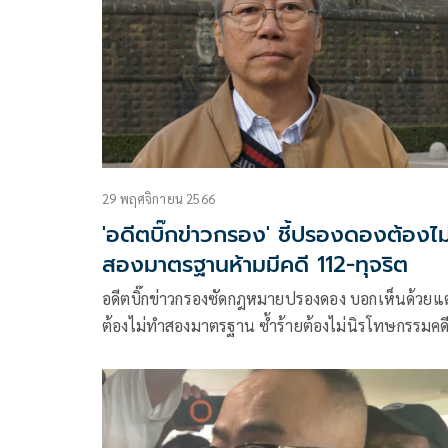
29 พฤศจิกายน 2566
'อดีตบิ๊กข่าวกรอง' ชี้ปรองดองต้องไม
สองมาตรฐานห้ามมีคดี 112-ทุจริต
อดีตบิ๊กข่าวกรองซัดกฎหมายปรองดอง บอกเห็นด้วยแต
ต้องไม่ทำสองมาตรฐาน ซ้ำร้ายต้องไม่นิรโทษกรรมคด
มาตรา 112 และคดีโกง