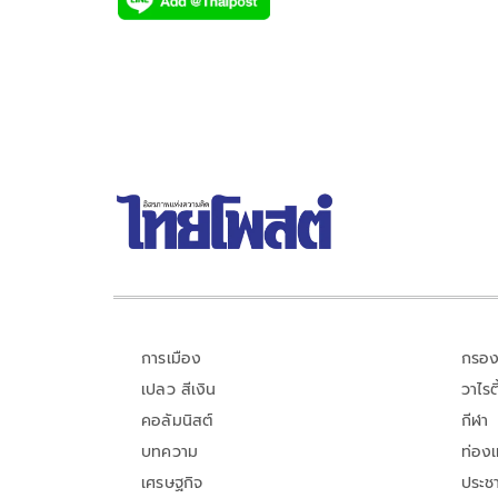
e
tt
p
e
ar
b
er
y
e
o
Li
o
n
k
k
การเมือง
กรอง
เปลว สีเงิน
วาไรตี
คอลัมนิสต์
กีฬา
บทความ
ท่อง
เศรษฐกิจ
ประชา