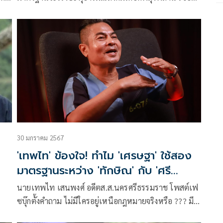
29 พ.ค.เป็นจุดเปลี่ยนบ้านเมือง ผลลัพธ์ออกทางไหนนำ
สู่ความพินาศฉิบหายได้ทั้งสิ้น เย้ยดีลไฟเขียวทำให้บาง
คนเหลิงอำนาจยิ่งใหญ่
30 มกราคม 2567
'เทพไท' ข้องใจ! ทำไม 'เศรษฐา' ใช้สอง
มาตรฐานระหว่าง 'ทักษิณ' กับ 'ศรี
สุวรรณ'
นายเทพไท เสนพงศ์ อดีตส.ส.นครศรีธรรมราช โพสต์เฟ
ซบุ๊กตั้งคำถาม ไม่มีใครอยู่เหนือกฎหมายจริงหรือ ??? มี
้ 2
รายละเอียดระบุว่า