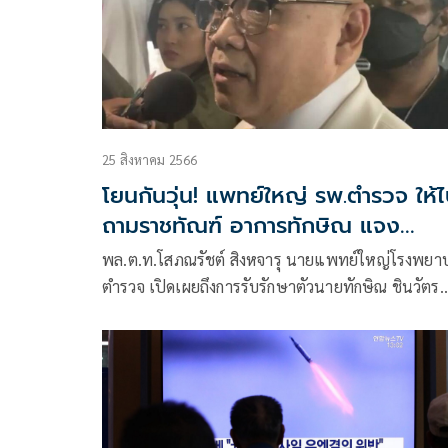
25 สิงหาคม 2566
โยนกันวุ่น! แพทย์ใหญ่ รพ.ตำรวจ ให้
ถามราชทัณฑ์ อาการทักษิณ แจง
คลุมเครือปมแอร์เสีย-วิวสวย
พล.ต.ท.โสภณรัชต์ สิงหจารุ นายแพทย์ใหญ่โรงพยา
ตำรวจ เปิดเผยถึงการรับรักษาตัวนายทักษิณ ชินวัตร
อดีตนายกรัฐมนตรี ผู้ต้องขังแดน 7 เรือนจำพิเศษ
กรุงเทพฯโดยเฉพาะประเด็นห้องสูทว่า ตั้งแต่ช่วงโคว
มาเราปรับเปลี่ยนห้องให้เป็นกึ่งไอซียูเครื่องไม้เครื่อง