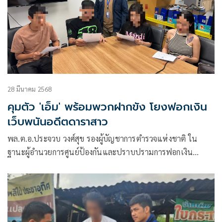
28 มีนาคม 2568
คุมตัว 'เอ็ม' พร้อมพวกฝากขัง โยงฟอกเงิน
เว็บพนันอดีตดาราสาว
พล.ต.อ.ประจวบ วงศ์สุข รองผู้บัญชาการตำรวจแห่งชาติ ใน
ฐานะผู้อำนวยการศูนย์ป้องกันและปราบปรามการฟอกเงิน
สำนักงานตำรวจแห่งชาติ (ผอ.ศปปง.ตร.)