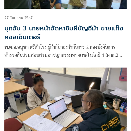
27 กันยายน 2567
บุกจับ 3 นายหน้าจัดหาซิมผีบัญชีม้า ขายแก๊ง
คอลเซ็นเตอร์
พ.ต.อ.อนุชา ศรีสำโรง ผู้กำกับกองกำกับการ 2 กองบังคับการ
ตำรวจสืบสวนสอบสวนอาชญากรรมทางเทคโนโลยี 4 (ผกก.2
บก.สอท.4) นำกำลังเจ้าหน้าที่ตำรวจ กก.2 บก.สอท.4 จับกุมนาย
ธนกร