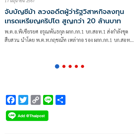
17 มิถุนายน 2567
จับบัญชีม้า ลวงอดีตผู้ว่ารัฐวิสาหกิจลงทุน
เทรดเหรียญคริปโต สูญกว่า 20 ล้านบาท
พ.ต.อ.พิเชียรยศ อรุณพันธกุล ผกก.กก.1 บก.สอท.1 ส่งกำลังชุด
สืบสวน นำโดย พ.ต.ท.กฤชณัท เหล่ากอ รอง ผกก.กก.1 บก.สอท.1
เข้าร่วมจับกุมตัว นางสาวกัญญาณัฐ ทองจำรัส อายุ 23 ปี ตาม
หมายจับศาลอาญา ในข้อหา“ร่วมกันฉ้อโกงโดยแสดงตนเป็น
บุคคลอื่นและร่วมกันโดย
F
T
C
Li
S
ac
wi
o
n
h
e
tt
p
e
ar
b
er
y
e