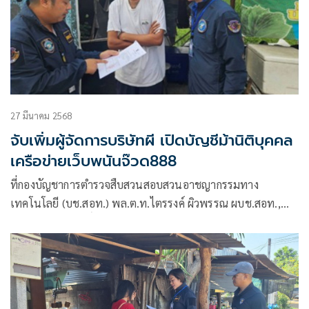
27 มีนาคม 2568
จับเพิ่มผู้จัดการบริษัทผี เปิดบัญชีม้านิติบุคคล
เครือข่ายเว็บพนันจ๊วด888
ที่กองบัญชาการตำรวจสืบสวนสอบสวนอาชญากรรมทาง
เทคโนโลยี (บช.สอท.) พล.ต.ท.ไตรรงค์ ผิวพรรณ ผบช.สอท.,
พล.ต.ต.อรรถสิทธิ์ สุดสงวน รอง ผบช.สอท., พล.ต.ต.วิวัฒน์คำ
ชำนาญ รอง ผบช.สอท., พล.ต.ต.ทินกร รังมาตร์ รอง ผบช.สอท.