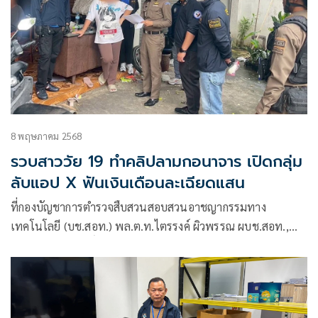
8 พฤษภาคม 2568
รวบสาววัย 19 ทำคลิปลามกอนาจาร เปิดกลุ่ม
ลับแอป X ฟันเงินเดือนละเฉียดแสน
ที่กองบัญชาการตำรวจสืบสวนสอบสวนอาชญากรรมทาง
เทคโนโลยี (บช.สอท.) พล.ต.ท.ไตรรงค์ ผิวพรรณ ผบช.สอท.,
พล.ต.ต.อรรถสิทธิ์ สุดสงวน รอง ผบช.สอท., พล.ต.ต.วิวัฒน์ คำ
ชำนาญ รอง ผบช.สอท., พล.ต.ต.ทินกร รังมาตย์ รอง ผบช.สอท.