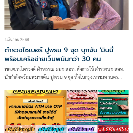
4 มีนาคม 2568
ตำรวจไซเบอร์ ปูพรม 9 จุด บุกจับ 'มินนี่'
พร้อมเครือข่ายเว็บพนันกว่า 30 คน
พล.ต.ท.ไตรรงค์ ผิวพรรณ ผบช.สอท. สั่งการให้ตำรวจบช.สอท.
นำกำลังพร้อมหมายค้น ปูพรม 9 จุด ทั้งในกรุงเทพมหานคร
จังหวัดเลย และ จังหวัดใกล้เคียง จับกุมผู้ต้องหาเครือข่ายพนัน
ออนไลน์ มินนี่กว่า 30 หมายจับ โดยจุดที่น่าสนใจเป็นการตรวจ
ค้นบ้านพักของ น.ส.ธันยนันท์ (สงวนนามสกุล)