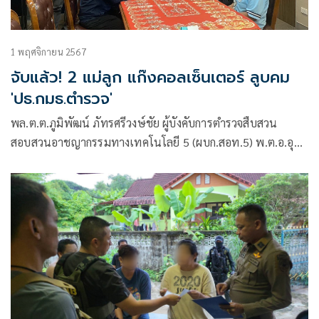
1 พฤศจิกายน 2567
จับแล้ว! 2 แม่ลูก แก๊งคอลเซ็นเตอร์ ลูบคม
'ปธ.กมธ.ตำรวจ'
พล.ต.ต.ภูมิพัฒน์ ภัทรศรีวงษ์ชัย ผู้บังคับการตำรวจสืบสวน
สอบสวนอาชญากรรมทางเทคโนโลยี 5 (ผบก.สอท.5) พ.ต.อ.อุ
กฤช ศรีนิติวรวงศ์ ผกก.วิเคราะห์ข่าวและเครื่องมือพิเศษ