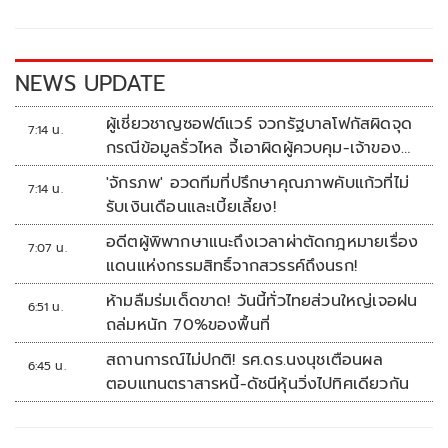
o
Li
o
n
k
k
NEWS UPDATE
ผู้เชี่ยวชาญซอฟต์แวร์ จวกรัฐบาลโฟกัสผิดจุด
7:14 น.
กรณีข้อมูลรั่วไหล จี้เอาผิดผู้ควบคุม-เจ้าของ
ระบบตามกฎหมาย PDPA
'จักรภพ' อวดทีมที่ปรึกษาคุณภาพคับแก้วที่ไม่
7:14 น.
รับเงินเดือนและเบี้ยเลี้ยง!
อดีตผู้พิพากษาแนะถึงเวลาผ่าตัดกฎหมายเรื่อง
7:07 น.
แดนแห่งกรรมสิทธิ์จากสวรรค์ถึงนรก!
ห้ามลืมร่มเด็ดขาด! วันนี้ทั่วไทยส่วนใหญ่เจอฝน
6:51 น.
ถล่มหนัก 70%ของพื้นที่
สถานการณ์ไม่ปกติ! รศ.ดร.นงนุชเตือนผล
6:45 น.
ตอบแทนตราสารหนี้-ดัชนีหุ้นวิ่งไปทิศเดียวกัน