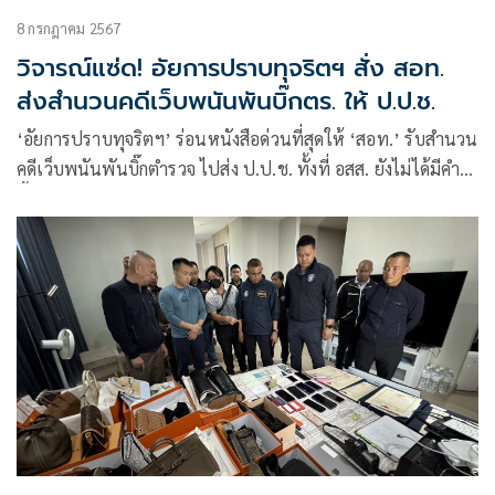
8 กรกฎาคม 2567
วิจารณ์แซ่ด! อัยการปราบทุจริตฯ สั่ง สอท.
ส่งสำนวนคดีเว็บพนันพันบิ๊กตร. ให้ ป.ป.ช.
‘อัยการปราบทุจริตฯ’ ร่อนหนังสือด่วนที่สุดให้ ‘สอท.’ รับสำนวน
คดีเว็บพนันพันบิ๊กตำรวจ ไปส่ง ป.ป.ช. ทั้งที่ อสส. ยังไม่ได้มีคำสั่ง
ชี้ขาดข้อหารือ วิจารณ์เเซ่ดบรรทัดฐานใหม่