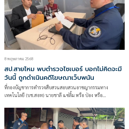
8 พฤษภาคม 2568
สป.สายไหม พบตำรวจไซเบอร์ บอกไม่คิดจะมี
วันนี้ ถูกดำเนินคดีโฆษณาเว็บพนัน
ที่กองบัญชาการตำรวจสืบสวนสอบสวนอาชญากรรมทาง
เทคโนโลยี (บช.สอท) นายชาลี แซ่ลิ้ม หรือ ป่อง หรือ
สป.สายไหม อายุ 35 ปี พร้อมทนายความ เดินทางเข้าพบ
พนักงานสอบสวน กองกำกับการ 3 กองบังคับการตำรวจสืบสวน
สอบสวนอาชญากรรมทางเทคโนโลยี 2