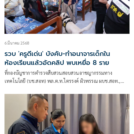
6 มีนาคม 2568
รวบ 'ครูดีเด่น' บังคับ-ทำอนาจารเด็กใน
ห้องเรียนแล้วอัดคลิป พบเหยื่อ 8 ราย
ที่กองบัญชาการตำรวจสืบสวนสอบสวนอาชญากรรมทาง
เทคโนโลยี (บช.สอท) พล.ต.ท.ไตรรงค์ ผิวพรรณ ผบช.สอท.,
พล.ต.ต.อรรถสิทธิ์ สุดสงวน รอง ผบช.สอท., พล.ต.ต.ทินกร รังมา
ตย์ รอง ผบช.สอท. พล.ต.ต.ศิลา กาญจน์รักษ์