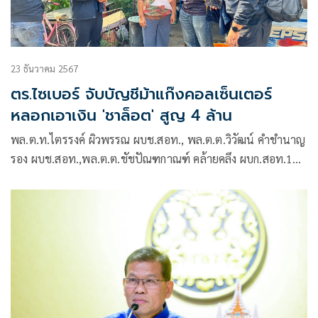
23 ธันวาคม 2567
ตร.ไซเบอร์ จับบัญชีม้าแก๊งคอลเซ็นเตอร์
หลอกเอาเงิน 'ชาล็อต' สูญ 4 ล้าน
พล.ต.ท.ไตรรงค์ ผิวพรรณ ผบช.สอท., พล.ต.ต.วิวัฒน์ คำชำนาญ
รอง ผบช.สอท.,พล.ต.ต.ชัชปัณฑกาณฑ์ คล้ายคลึง ผบก.สอท.1
และ พ.ต.อ.สุรพงษ์ ไทยประเสริฐ รอง ผบก.สอท.2 รรท.
ผบก.สอท.3 พร้อมเจ้าหน้าที่ที่เกี่ยวข้อง ร่วมแถลงข่าว