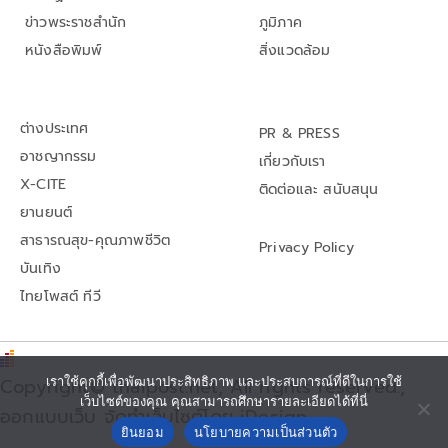
ข่าวพระราชสำนัก
ภูมิภาค
หนังสือพิมพ์
สิ่งแวดล้อม
ต่างประเทศ
PR & PRESS
อาชญากรรม
เกี่ยวกับเรา
X-CITE
ติดต่อและ สนับสนุน
ยานยนต์
สาธารณสุข-คุณภาพชีวิต
Privacy Policy
บันเทิง
ไทยโพสต์ ทีวี
Copyright© thaipost.net, All rights reserved.,
เราใช้คุกกี้เพื่อพัฒนาประสิทธิภาพ และประสบการณ์ที่ดีในการใช้
เว็บไซต์ของคุณ คุณสามารถศึกษารายละเอียดได้ที่นี่
ออกแบบเว็บ จัดทำเว็บไซต์โดย iDesign
ยินยอม
นโยบายความเป็นส่วนตัว