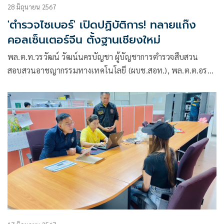
28 มิถุนายน 2567
'ตำรวจไซเบอร์' เปิดปฏิบัติการ! ทลายแก๊ง
คอลเซ็นเตอร์จีน ตั้งฐานเชียงใหม่
พล.ต.ท.วรวัฒน์ วัฒน์นครบัญชา ผู้บัญชาการตํารวจสืบสวน
สอบสวนอาชญากรรมทางเทคโนโลยี (ผบช.สอท.), พล.ต.ต.อรรถ
สิทธิ์ สุดสงวน รอง ผบช.สอท.