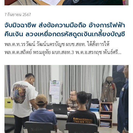
7 กันยายน 2567
จับมิจฉาชีพ ส่งข้อความมือถือ อ้างการไฟฟ้า
คืนเงิน ลวงเหยื่อกดรหัสดูดเงินเกลี้ยงบัญชี
พล.ต.ท.วรวัฒน์ วัฒน์นครบัญช ผบช.สอท. ได้สั่งการให้
พล.ต.ต.สถิตย์ พรมอุทัย ผบก.สอท.3 พ.ต.อ.สรกฤช พันธ์ศรี
ผกก.3 บก.สอท.3 พร้อมเจ้าหน้าที่ตำรวจ กก.3 บก.สอท.3 จับกุม
นางสาว จิตติมา อายุ 35 ปี