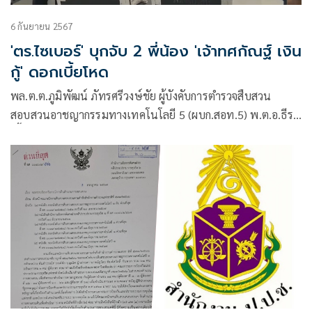
6 กันยายน 2567
'ตร.ไซเบอร์' บุกจับ 2 พี่น้อง 'เจ้าทศกัณฐ์ เงิน
กู้' ดอกเบี้ยโหด
พล.ต.ต.ภูมิพัฒน์ ภัทรศรีวงษ์ชัย ผู้บังคับการตำรวจสืบสวน
สอบสวนอาชญากรรมทางเทคโนโลยี 5 (ผบก.สอท.5) พ.ต.อ.ธีระ
เชื้อสุวรรณ ผกก.4 บก.สอท.5 ได้สั่งการ