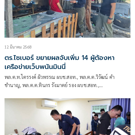
12 มีนาคม 2568
ตร.ไซเบอร์ ขยายผลจับเพิ่ม 14 ผู้ต้องหา
เครือข่ายเว็บพนันมินนี่
พล.ต.ท.ไตรรงค์ ผิวพรรณ ผบช.สอท., พล.ต.ต.วิวัฒน์ คำ
ชำนาญ, พล.ต.ต.ทินกร รังมาตย์ รอง ผบช.สอท.,
พล.ต.ต.ศิริวัฒน์ ดีพอ ผบก.สอท.1 และ พล.ต.ต.ชัชปัณฑกาณฑ์
คล้ายคลึง