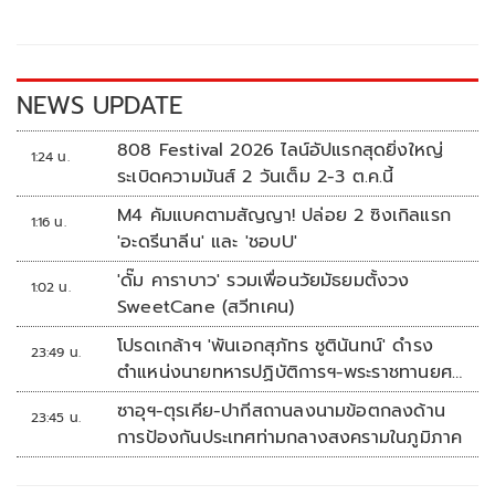
o
Li
o
n
k
k
NEWS UPDATE
808 Festival 2026 ไลน์อัปแรกสุดยิ่งใหญ่
1:24 น.
ระเบิดความมันส์ 2 วันเต็ม 2-3 ต.ค.นี้
M4 คัมแบคตามสัญญา! ปล่อย 2 ซิงเกิลแรก
1:16 น.
'อะดรีนาลีน' และ 'ชอบU'
'ดั๊ม คาราบาว' รวมเพื่อนวัยมัธยมตั้งวง
1:02 น.
SweetCane (สวีทเคน)
โปรดเกล้าฯ 'พันเอกสุภัทร ชูตินันทน์' ดำรง
23:49 น.
ตำแหน่งนายทหารปฏิบัติการฯ-พระราชทานยศ
'พลตรี'
ซาอุฯ-ตุรเคีย-ปากีสถานลงนามข้อตกลงด้าน
23:45 น.
การป้องกันประเทศท่ามกลางสงครามในภูมิภาค