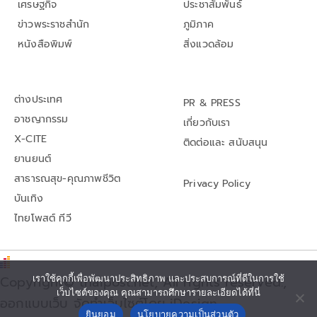
เศรษฐกิจ
ประชาสัมพันธ์
ข่าวพระราชสำนัก
ภูมิภาค
หนังสือพิมพ์
สิ่งแวดล้อม
ต่างประเทศ
PR & PRESS
อาชญากรรม
เกี่ยวกับเรา
X-CITE
ติดต่อและ สนับสนุน
ยานยนต์
สาธารณสุข-คุณภาพชีวิต
Privacy Policy
บันเทิง
ไทยโพสต์ ทีวี
Copyright© thaipost.net, All rights reserved.,
เราใช้คุกกี้เพื่อพัฒนาประสิทธิภาพ และประสบการณ์ที่ดีในการใช้
เว็บไซต์ของคุณ คุณสามารถศึกษารายละเอียดได้ที่นี่
ออกแบบเว็บ จัดทำเว็บไซต์โดย iDesign
ยินยอม
นโยบายความเป็นส่วนตัว