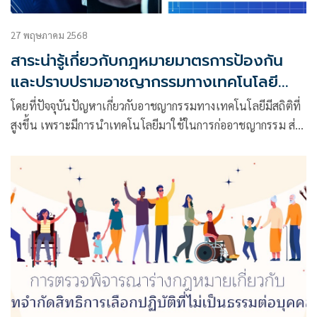
27 พฤษภาคม 2568
สาระน่ารู้เกี่ยวกับกฎหมายมาตรการป้องกัน
และปราบปรามอาชญากรรมทางเทคโนโลยี
และกฎหมายการประกอบธุรกิจสินทรัพย์ดิจิทัล
โดยที่ปัจจุบันปัญหาเกี่ยวกับอาชญากรรมทางเทคโนโลยีมีสถิติที่
สูงขึ้น เพราะมีการนำเทคโนโลยีมาใช้ในการก่ออาชญากรรม ส่ง
ผลให้การป้องกันและปราบปรามกระทำได้ยาก