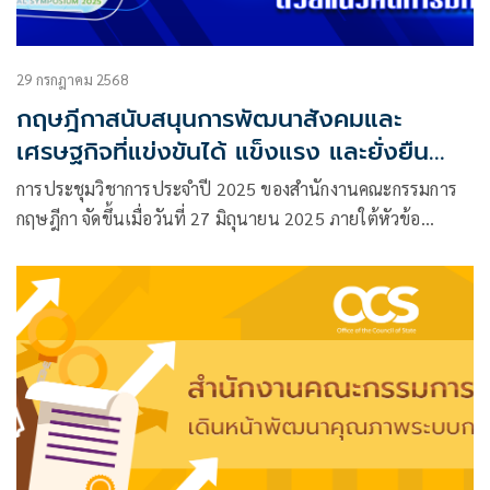
29 กรกฎาคม 2568
กฤษฎีกาสนับสนุนการพัฒนาสังคมและ
เศรษฐกิจที่แข่งขันได้ แข็งแรง และยั่งยืน
ด้วยแนวคิดการมีกฎหมายที่ดี
การประชุมวิชาการประจำปี 2025 ของสำนักงานคณะกรรมการ
กฤษฎีกา จัดขึ้นเมื่อวันที่ 27 มิถุนายน 2025 ภายใต้หัวข้อ
“Better Regulation for Better Thailand: Towards A
Sustainable and