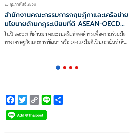
25 กุมภาพันธ์ 2568
สำนักงานคณะกรรมการกฤษฎีกาและเครือข่าย
นโยบายด้านกฎระเบียบที่ดี ASEAN-OECD
GRPN
ในปี ๒๕๖๗ ที่ผ่านมา คณะมนตรีแห่งองค์การเพื่อความร่วมมือ
ทางเศรษฐกิจและการพัฒนา หรือ OECD มีมติเป็นเอกฉันท์เห็น
ชอบต่อการเปิดเจรจาเพื่อการเข้าเป็นสมาชิก
F
T
C
Li
S
ac
wi
o
n
h
e
tt
p
e
ar
b
er
y
e