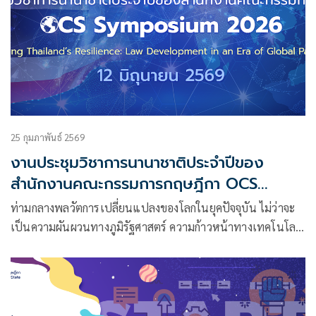
25 กุมภาพันธ์ 2569
งานประชุมวิชาการนานาชาติประจำปีของ
สำนักงานคณะกรรมการกฤษฎีกา OCS
Symposium 2026 'Strengthening
ท่ามกลางพลวัตการเปลี่ยนแปลงของโลกในยุคปัจจุบัน ไม่ว่าจะ
Thailand’s Resilience: Law
เป็นความผันผวนทางภูมิรัฐศาสตร์ ความก้าวหน้าทางเทคโนโลยี
Development in an Era of Global
หรือรูปแบบเศรษฐกิจและสังคมที่เปลี่ยนไป
Paradigm Shift'