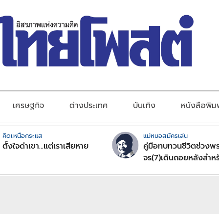
เศรษฐกิจ
ต่างประเทศ
บันเทิง
หนังสือพิม
คิดเหนือกระแส
แม่หมอสมัครเล่น
ตั้งใจด่าเขา...แต่เราเสียหาย
คู่มือทบทวนชีวิตช่วงพร
จร(7)เดินถอยหลังสำหร
ลัคนาราศีตอนที่2