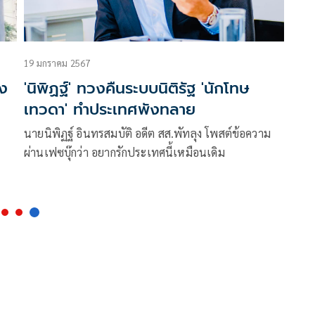
19 มกราคม 2567
อง
'นิพิฏฐ์' ทวงคืนระบบนิติรัฐ 'นักโทษ
เทวดา' ทำประเทศพังทลาย
นายนิพิฏฐ์ อินทรสมบัติ อดีต สส.พัทลุง โพสต์ข้อความ
ผ่านเฟซบุ๊กว่า อยากรักประเทศนี้เหมือนเดิม