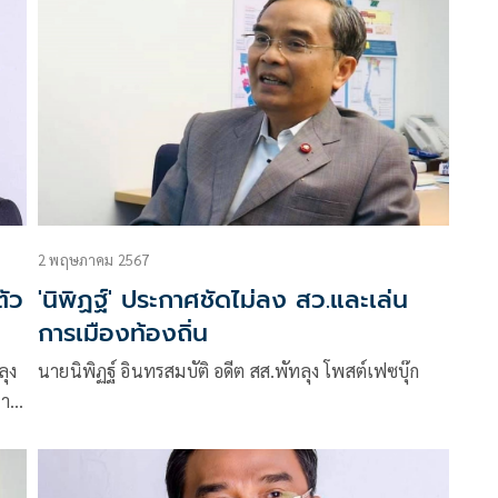
2 พฤษภาคม 2567
ตัว
'นิพิฏฐ์' ประกาศชัดไม่ลง สว.และเล่น
การเมืองท้องถิ่น
ลุง
นายนิพิฏฐ์ อินทรสมบัติ อดีต สส.พัทลุง โพสต์เฟซบุ๊ก
่า