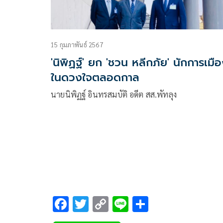
15 กุมภาพันธ์ 2567
'นิพิฏฐ์' ยก 'ชวน หลีกภัย' นักการเมื
ในดวงใจตลอดกาล
นายนิพิฏฐ์ อินทรสมบัติ อดีต สส.พัทลุง
F
T
C
Li
S
ac
wi
o
n
h