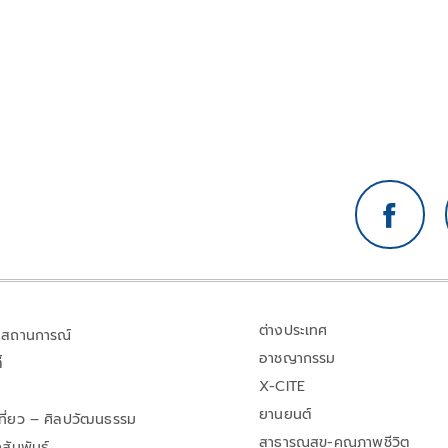
ต่างประเทศ
สถานการณ์
อาชญากรรม
้
X-CITE
ยานยนต์
เที่ยว – ศิลปวัฒนธรรม
สาธารณสุข-คุณภาพชีวิต
สัมพันธ์