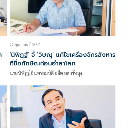
22 กุมภาพันธ์ 2567
ล
'นิพิฏฐ์' จี้ 'วิษณุ' แก้ไขเครื่องจักรสังหาร
ที่ชื่อทักษิณก่อนอำลาโลก
นายนิพิฏฐ์ อินทรสมบัติ อดีต สส.พัทลุง