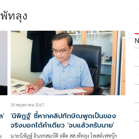
พัทลุง
N
30 พฤษภาคม 2567
ล'
'นิพิฏฐ์' ชี้หากคลิปทักษิณพูดเป็นของ
จริงบอกได้คำเดียว 'จบแล้วครับนาย'
ม
นายนิพิฏฐ์ อินทรสมบัติ อดีต สส.พัทลุง โพสต์เฟซบุ๊ก