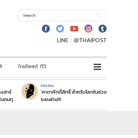
LINE : @THAIPOST
พ์
ไทยโพสต์ ทีวี
ทรรศนะ
ะเสาร์
'คาถาศักดิ์สิทธิ์'สำหรับโลกในช่วง
ับคนทุก
ระยะผ่าน!!!