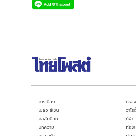
e
tt
p
e
ar
b
er
y
e
o
Li
o
n
k
k
การเมือง
กรอง
เปลว สีเงิน
วาไรตี
คอลัมนิสต์
กีฬา
บทความ
ท่อง
เศรษฐกิจ
ประชา