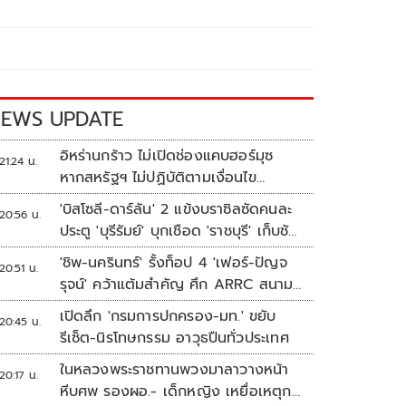
EWS UPDATE
อิหร่านกร้าว ไม่เปิดช่องแคบฮอร์มุซ
21:24 น.
หากสหรัฐฯ ไม่ปฏิบัติตามเงื่อนไข
ทั้งหมด
'บิสโซลี-ดาร์ลัน' 2 แข้งบราซิลซัดคนละ
20:56 น.
ประตู 'บุรีรัมย์' บุกเชือด 'ราชบุรี' เก็บชัย
อุ่นเครื่อง 4 นัดรวด
'ชิพ-นครินทร์' รั้งท็อป 4 'เฟอร์-ปัญจ
20:51 น.
รุจน์' คว้าแต้มสำคัญ ศึก ARRC สนาม
4 เรซ 2
เปิดลึก 'กรมการปกครอง-มท.' ขยับ
20:45 น.
รีเซ็ต-นิรโทษกรรม อาวุธปืนทั่วประเทศ
ในหลวงพระราชทานพวงมาลาวางหน้า
20:17 น.
หีบศพ รองผอ.- เด็กหญิง เหยื่อเหตุก