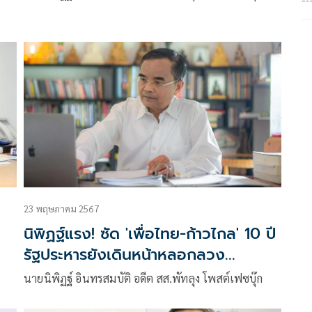
23 พฤษภาคม 2567
นิพิฏฐ์แรง! ซัด 'เพื่อไทย-ก้าวไกล' 10 ปี
รัฐประหารยังเดินหน้าหลอกลวง
ประชาชน
นายนิพิฏฐ์ อินทรสมบัติ อดีต สส.พัทลุง โพสต์เฟซบุ๊ก