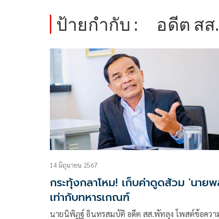
ป้ายกำกับ :
อดีต สส.
14 มิถุนายน 2567
กระทุ้งกลาโหม! เก็บค่าดูดส้วม 'นายพ
เท่ากับทหารเกณฑ์
นายนิพิฏฐ์ อินทรสมบัติ อดีต สส.พัทลุง โพสต์ข้อควา