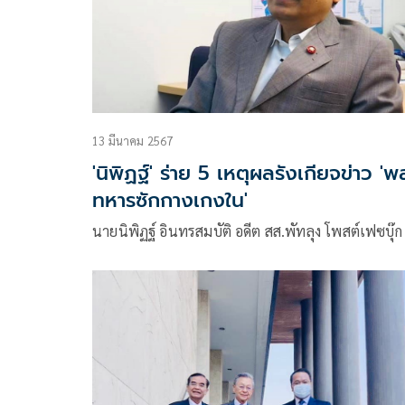
13 มีนาคม 2567
'นิพิฏฐ์' ร่าย 5 เหตุผลรังเกียจข่าว 'พ
ทหารซักกางเกงใน'
นายนิพิฏฐ์ อินทรสมบัติ อดีต สส.พัทลุง โพสต์เฟซบุ๊ก