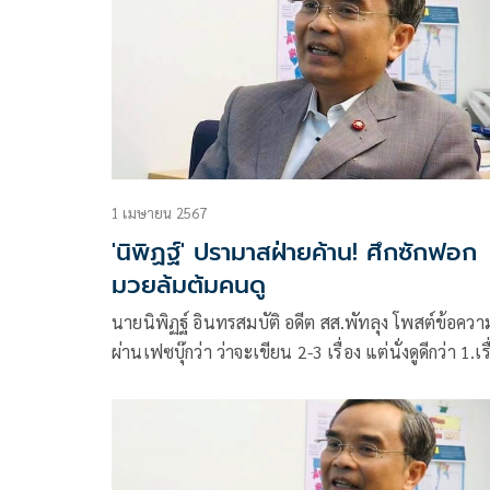
1 เมษายน 2567
'นิพิฏฐ์' ปรามาสฝ่ายค้าน! ศึกซักฟอก
มวยล้มต้มคนดู
นายนิพิฏฐ์ อินทรสมบัติ อดีต สส.พัทลุง โพสต์ข้อควา
ผ่านเฟซบุ๊กว่า ว่าจะเขียน 2-3 เรื่อง แต่นั่งดูดีกว่า 1.เรื
การอภิปรายของฝ่ายค้าน