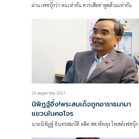
ผ่านเฟซบุ๊กว่า คนเท่ากัน ควรเสียค่าดูดส้วมเท่ากัน
29 พฤษภาคม 2567
นิพิฏฐ์อึ้ง!พระสมเด็จถูกอาราธนามา
แขวนในคอโจร
นายนิพิฏฐ์ อินทรสมบัติ อดีต สส.พัทลุง โพสต์เฟซบุ๊ก