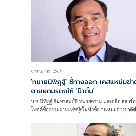
6 พฤษภาคม 2567
'ทนายนิพิฎฐ์' ชี้ทางออก เคสแหม่มฆ่า
ตายยกมรดกให้ 'ป้าติ๋ม'
นายนิพิฏฐ์ อินทรสมบัติ ทนายความ และอดีต สส.พัท
โพสต์ข้อความผ่านเฟซบุ๊กในหัวข้อ “แหม่มต่างชาติฆ
ตัวตาย ยกทรัพย์ให้ป้าติ๋มแม่บ้าน” โดยระบุว่า