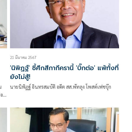
21 มีนาคม 2567
'นิพิฏฐ์' ชี้ศึกสีกากีครานี้ 'บิ๊กต่อ' แพ้ทั้งที่
ยังไม่สู้!
ม
นายนิพิฏฐ์ อินทรสมบัติ อดีต สส.พัทลุง โพสต์เฟซบุ๊ก
่อง