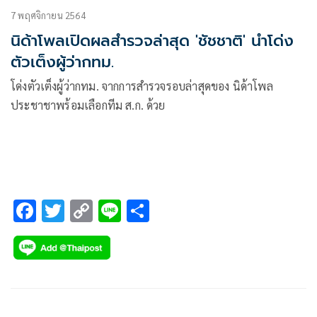
7 พฤศจิกายน 2564
นิด้าโพลเปิดผลสำรวจล่าสุด 'ชัชชาติ' นำโด่ง
ตัวเต็งผู้ว่ากทม.
โด่งตัวเต็งผู้ว่ากทม. จากการสำรวจรอบล่าสุดของ นิด้าโพล
ประชาชาพร้อมเลือกทีม ส.ก. ด้วย
F
T
C
Li
S
ac
wi
o
n
h
e
tt
p
e
ar
b
er
y
e
o
Li