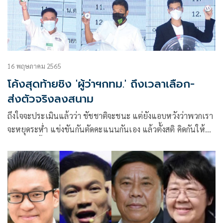
16 พฤษภาคม 2565
โค้งสุดท้ายชิง 'ผู้ว่าฯกทม.' ถึงเวลาเลือก-
ส่งตัวจริงลงสนาม
ถึงใจจะประเมินแล้วว่า ชัชชาติจะชนะ แต่ยังแอบหวังว่าพวกเรา
จะหยุดระห่ำ แข่งขันกันตัดคะแนนกันเอง แล้วตั้งสติ คิดกันให้ดีๆ
ว่า ทุกวันนี้เราไม่ได้หาเสียงแข่งกับชัชชาติหรือวิโรจน์ แต่เรา
รณรงค์หาเสียงเพื่อแข่งกันเอง