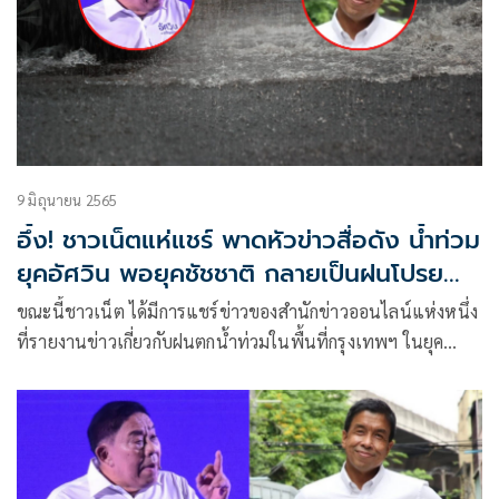
9 มิถุนายน 2565
อึ้ง! ชาวเน็ตแห่แชร์ พาดหัวข่าวสื่อดัง น้ำท่วม
ยุคอัศวิน พอยุคชัชชาติ กลายเป็นฝนโปรย
ความชุ่มฉ่ำหลังเลิกงาน
ขณะนี้ชาวเน็ต ได้มีการแชร์ข่าวของสำนักข่าวออนไลน์แห่งหนึ่ง
ที่รายงานข่าวเกี่ยวกับฝนตกน้ำท่วมในพื้นที่กรุงเทพฯ ในยุค
พล.ต.อ.อัศวิน ขวัญเมือง