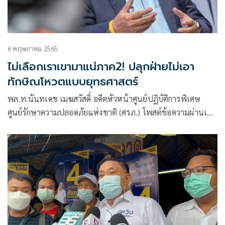
6 พฤษภาคม 2565
ไม่เลือกเราเขามาแน่ภาค2! ปลุกฝ่ายไม่เอา
ทักษิณโหวตแบบยุทธศาสตร์
พล.ท.นันทเดช เมฆสวัสดิ์ อดีตหัวหน้าศูนย์ปฏิบัติการพิเศษ
ศูนย์รักษาความปลอดภัยแห่งชาติ (ศรภ.) โพสต์ข้อความผ่านเฟ
ซบุ๊กในหัวข้อ “ไม่เลือกเราเขามาแน่ ภาค2”