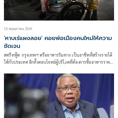
10 พฤษภาคม 2565
'หาบเร่แผงลอย' คอยพ่อเมืองคนใหม่ให้ความ
ชัดเจน
สตรีทฟู้ด กรุงเทพฯ หรืออาหารริมทาง เป็นอาชีพที่สร้างรายได้
ให้กับประเทศ อีกทั้งตอบโจทย์ผู้บริโภคที่ต้องการซื้ออาหารราคา
ประหยัดในยุคค่าครองชีพแพง อีกทั้งมีจำหน่ายกันริมถนนหรือ
พื้นที่สาธารณะตั้งแต่เช้ายันค่ำแก่คนเมืองพนักงานออฟฟิศ แม้
กระทั่งกลุ่มแรงงานมีรายได้น้อย