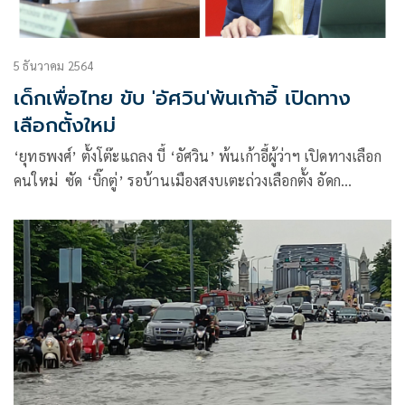
5 ธันวาคม 2564
เด็กเพื่อไทย ขับ 'อัศวิน'พ้นเก้าอี้ เปิดทาง
เลือกตั้งใหม่
‘ยุทธพงศ์’ ตั้งโต๊ะแถลง บี้ ‘อัศวิน’ พ้นเก้าอี้ผู้ว่าฯ เปิดทางเลือก
คนใหม่ ซัด ‘บิ๊กตู่’ รอบ้านเมืองสงบเตะถ่วงเลือกตั้ง อัดก
ทม.สารพัดปัญหา ไร้เงาคนดูแล