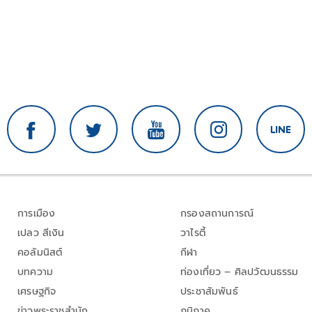
การเมือง
กรองสถานการณ์
เปลว สีเงิน
วาไรตี้
คอลัมนิสต์
กีฬา
บทความ
ท่องเที่ยว – ศิลปวัฒนธรรม
เศรษฐกิจ
ประชาสัมพันธ์
ข่าวพระราชสำนัก
ภูมิภาค