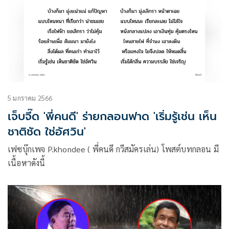
5 มกราคม 2566
เจ็บจี๊ด 'พี่คนดี' ร่ายกลอนฟาด 'เริ่มรู้เช่น เห็น
ชาติชัด ใช่อัศวิน'
เฟซบุ๊กเพจ P.khondee ( พี่คนดี กวีสมัครเล่น) โพสต์บทกลอน มี
เนื้อหาดังนี้