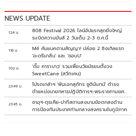
o
n
k
k
NEWS UPDATE
808 Festival 2026 ไลน์อัปแรกสุดยิ่งใหญ่
1:24 น.
ระเบิดความมันส์ 2 วันเต็ม 2-3 ต.ค.นี้
M4 คัมแบคตามสัญญา! ปล่อย 2 ซิงเกิลแรก
1:16 น.
'อะดรีนาลีน' และ 'ชอบU'
'ดั๊ม คาราบาว' รวมเพื่อนวัยมัธยมตั้งวง
1:02 น.
SweetCane (สวีทเคน)
โปรดเกล้าฯ 'พันเอกสุภัทร ชูตินันทน์' ดำรง
23:49 น.
ตำแหน่งนายทหารปฏิบัติการฯ-พระราชทานยศ
'พลตรี'
ซาอุฯ-ตุรเคีย-ปากีสถานลงนามข้อตกลงด้าน
23:45 น.
การป้องกันประเทศท่ามกลางสงครามในภูมิภาค