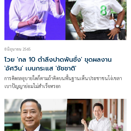
8 มิถุนายน 2565
โวย 'กล 10 ตำลึงปาดพันชั่ง' ขุดผลงาน
'อัศวิน' เบนกระแส 'ชัชชาติ'
การคิดกลอุบายใดก็ตามถ้าคิดบนพื้นฐานเห็นประชาชนโง่เขลา
เบาปัญญาย่อมไม่สำเร็จหรอก