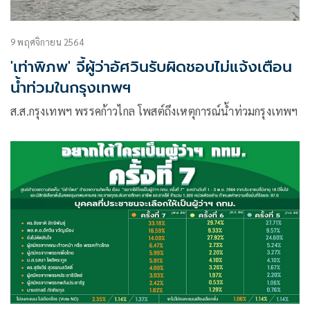
9 พฤศจิกายน 2564
'เท่าพิภพ' จี้ผู้ว่าอัศวินรับผิดชอบไม่แจ้งเตือน
น้ำท่วมในกรุงเทพฯ
ส.ส.กรุงเทพฯ พรรคก้าวไกล โพสต์ถึงเหตุการณ์น้ำท่วมกรุงเทพฯ