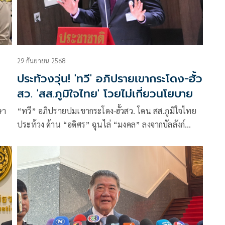
29 กันยายน 2568
ประท้วงวุ่น! 'ทวี' อภิปรายเขากระโดง-ฮั้ว
สว. 'สส.ภูมิใจไทย' โวยไม่เกี่ยวนโยบาย
ษา
“ทวี” อภิปรายปมเขากระโดง-ฮั้วสว. โดน สส.ภูมิใจไทย
ประท้วง ด้าน “อดิศร” ฉุนไล่ “มงคล” ลงจากบัลลังก์
ประธานประชุมร่วมรัฐสภา