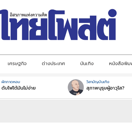
เศรษฐกิจ
ต่างประเทศ
บันเทิง
หนังสือพิม
ผักกาดหอม
วิสามัญบันเทิง
ดับไฟใต้มันไม่ง่าย
สุภาพบุรุษผู้อาวุโส?