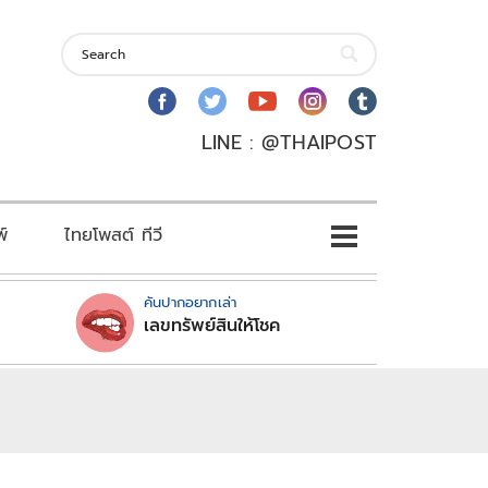
LINE : @THAIPOST
พ์
ไทยโพสต์ ทีวี
คันปากอยากเล่า
เลขทรัพย์สินให้โชค