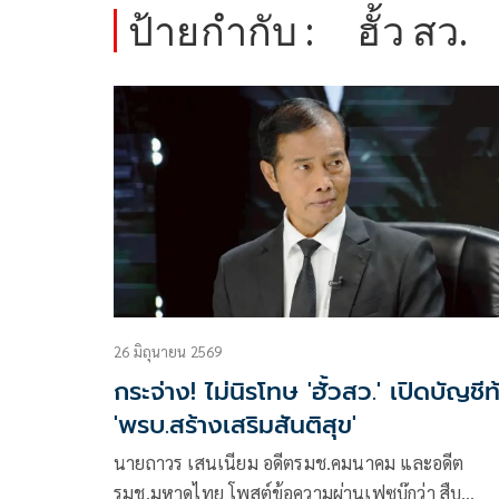
ป้ายกำกับ :
ฮั้ว สว.
26 มิถุนายน 2569
กระจ่าง! ไม่นิรโทษ 'ฮั้วสว.' เปิดบัญชีท
'พรบ.สร้างเสริมสันติสุข'
นายถาวร เสนเนียม อดีตรมช.คมนาคม และอดีต
รมช.มหาดไทย โพสต์ข้อความผ่านเฟซบุ๊กว่า สืบ