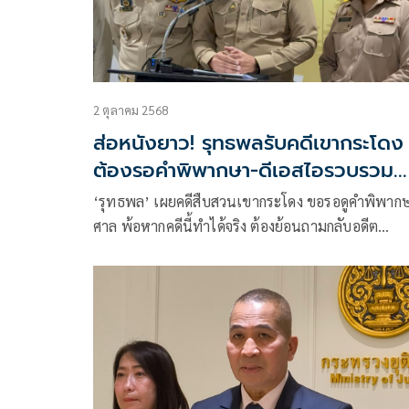
2 ตุลาคม 2568
ส่อหนังยาว! รุทธพลรับคดีเขากระโดง
ต้องรอคำพิพากษา-ดีเอสไอรวบรวม
หลักฐาน
‘รุทธพล’ เผยคดีสืบสวนเขากระโดง ขอรอดูคำพิพาก
ศาล พ้อหากคดีนี้ทำได้จริง ต้องย้อนถามกลับอดีต
รมว.ยธ.คนก่อนหน้า ส่วนจะรับเป็นคดีพิเศษทันวาระ
รัฐบาลหรือไม่อยู่ที่พยานหลักฐานที่ดีเอสไอเสนอมา