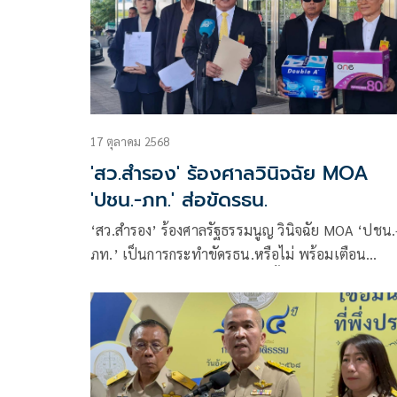
17 ตุลาคม 2568
'สว.สำรอง' ร้องศาลวินิจฉัย MOA
'ปชน.-ภท.' ส่อขัดรธน.
‘สว.สำรอง’ ร้องศาลรัฐธรรมนูญ วินิจฉัย MOA ‘ปชน.
ภท.’ เป็นการกระทำขัดรธน.หรือไม่ พร้อมเตือน
‘อนุทิน’ ห้ามแทรกแซงสำนวนฮั้ว สว.