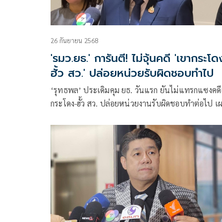
26 กันยายน 2568
'รมว.ยธ.' การันตี! ไม่จุ้นคดี 'เขากระโด
ฮั้ว สว.' ปล่อยหน่วยรับผิดชอบทำไป
‘รุทธพล’ ประเดิมคุม ยธ. วันแรก ยันไม่แทรกแซงคด
กระโดง-ฮั้ว สว. ปล่อยหน่วยงานรับผิดชอบทำต่อไป เ
หลังแถลงนโยบาย เดินหน้าเต็มสูบปราบพนันออนไลน
ยาเสพติด