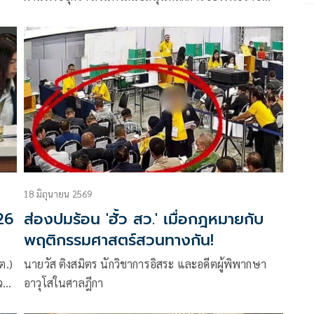
ื่อง
บัญญัติ (พ.ร.บ.) สร้างเสริมสังคมสันติสุข
ิ
18 มิถุนายน 2569
26
ส่องปมร้อน 'ฮั้ว สว.' เมื่อกฎหมายกับ
พฤติกรรมศาสตร์สวนทางกัน!
ต.)
นายวัส ติงสมิตร นักวิชาการอิสระ และอดีตผู้พิพากษา
สวน
อาวุโสในศาลฎีกา
ัย