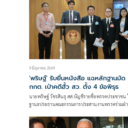
ชุดที่ 36 ของ กกต.
9 มิถุนายน 2569
'พริษฐ์' รับยื่นหนังสือ แฉหลักฐานมัด
กกต. เป่าคดีฮั้ว สว. ตั้ง 4 ข้อพิรุธ
นายพริษฐ์ วัชรสินธุ สส.บัญชีรายชื่อพรรคประชาชน
ฐานะประธานคณะกรรมการประสานงานพรรคร่วมฝ่
ค้าน (วิปฝ่ายค้าน) รับหนังสือจากกลุ่มผู้สมัคร สว.
และพ.ต.อ.มนัส นครศรี ผู้ตรวจการเลือกตั้งในปี 256
เพื่อร้องเรียนถึงข้อพิรุธการเลือก สว. ครั้งที่ผ่านมาแล