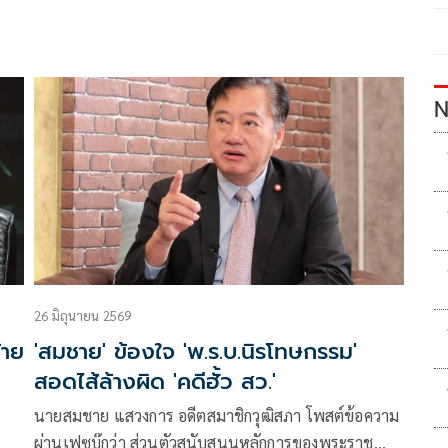
N
26 มิถุนายน 2569
้าย
'สมชาย' ข้องใจ 'พ.ร.บ.นิรโทษกรรม'
สอดไส้ล้างผิด 'คดีฮั้ว สว.'
นายสมชาย แสวงการ อดีตสมาชิกวุฒิสภา โพสต์ข้อความ
ผ่านเฟซบุ๊กว่า ส่วนตัวสนับสนุนหลักการของพระราช