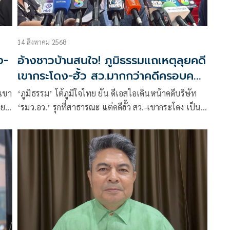
14 สิงหาคม 2568
ง-
อ้างชาวบ้านสนใจ! ภูมิธรรมแถเหตุลุยคดี
เขากระโดง-ฮั้ว สว.มากกว่าคดีครอบครัว
รมว.อว.!
ีเขา
‘ภูมิธรรม’ โต้ภูมิใจไทย ยัน ดีเอสไอเดินหน้าคดีบริษัท
ผย
‘รมว.อว.’ รุกที่สาธารณะ แต่คดีฮั้ว สว.-เขากระโดง เป็น
์-
เรื่องใหญ่ต้องสางให้ชัดเจน เหตุสาธาณชนให้ความสนใจ
บอกคดีหลาย 10 ปีเทียบกับ 6 ปีไม่ได้