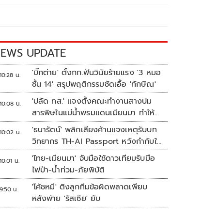
EWS UPDATE
'บิ๊กต่าย' ตั้งกก.ฟันวินัยร้ายแรง '3 หมอ
10:28 น.
ชั้น 14' สรุปพฤติกรรมชัดเอื้อ 'ทักษิณ'
'ปลัด ทส.' แจงตั้งคณะทำงานสางปม
10:08 น.
สารพิษในแม่น้ำพรมแดนเมียนมา ทำให้
แก้ปัญหารวดเร็ว
'ธนารัตน์' พลิกเสียงค้านแจงเหตุรับบท
10:02 น.
วิทยากร TH-AI Passport หวังกำกับใช้
งบเหมาะสม ชูจุดเด่นคนไทยได้ใช้ AI
'ไทย-เมียนมา' จับมือใช้ดาวเทียมรับมือ
10:01 น.
ระดับโปร ลดเหลื่อมล้ำทางเทคโนโลยี
ไฟป่า-น้ำท่วม-ภัยพิบัติ
เซฟงบไปกว่า900ล้าน เชื่อหากใช้เต็มที่
'โค้ชหมี' ติงลูกทีมข้อผิดพลาดเพียบ
เอกชนขาดทุนย่อยยับ
9:50 น.
หลังพ่าย 'รัสเซีย' ยับ