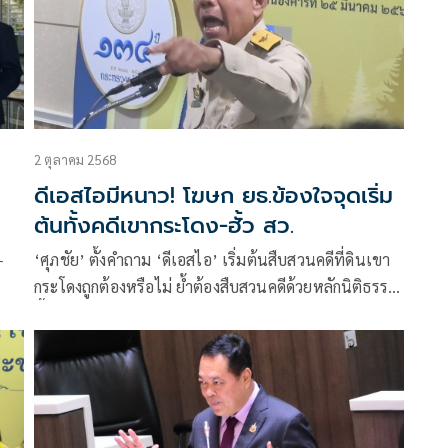
2 ตุลาคม 2568
ดีเอสไอมีหนาว! โฆษก ยธ.ข้องใจจุดเริ่ม
ต้นทั้งคดีเขากระโดง-ฮั้ว สว.
-
‘ศุภชัย’ ตั้งคำถาม ‘ดีเอสไอ’ เริ่มต้นสืบสวนคดีที่ดินเขา
กระโดงถูกต้องหรือไม่ ย้ำต้องสืบสวนคดีด้วยหลักนิติธรรม
ชี้อาจต้องย้อนกลับจุดเดิม เหน็บ ‘ทวี – ภูมิธรรม’ กรณีถูก
ศาล รธน.คุ้ยต่อแสดงว่ามีมูล