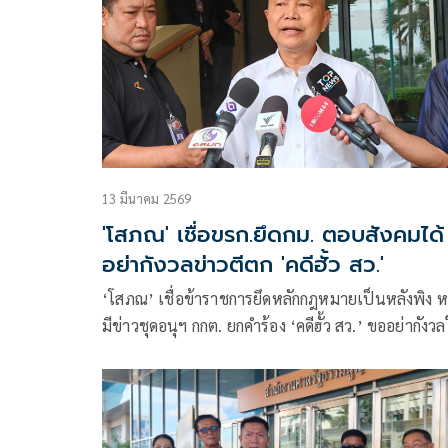
พิรุธการปฏิบัติหน้าที่ของสำนักงานคณะกรรมการการ
เลือกตั้ง (กกต.) ในการจัดการเรื่องสว. ครั้งที่ผ่านมา
13 มีนาคม 2569
'โสภณ' เชื่อขรก.ยึดกม. ตอบสังคมได้
อย่ากังวลข่าวตีตก 'คดีฮั้ว สว.'
‘โสภณ’ เชื่อข้าราชการยึดหลักกฎหมายเป็นหลังพิง ห
มีข่าวชุดอนุฯ กกต. ยกคำร้อง ‘คดีฮั้ว สว.’ ขออย่ากังว
ยุคตรวจสอบ ต้องตอบคำถามสังคมได้