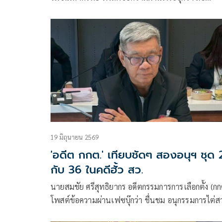
เนื่องจากการที่สื่อบางสื่อและมีผู้เขียนเฟซบุ๊กกังวลในเร
การออกกฎหมายนิรโทษกรรมหรือร่างพระราชบัญญัต
(พ.ร.บ.)
19 มิถุนายน 2569
'อดีต กกต.' เทียบชัดๆ สองอนุฯ ชุด 
กับ 36 ในคดีฮั้ว สว.
นายสมชัย ศรีสุทธิยากร อดีตกรรมการการเลือกตั้ง (กก
โพสต์ข้อความผ่านเฟซบุ๊กว่า ชื่นชม อนุกรรมการไต่
ชุดที่ 26 ของ กกต. แต่ชวนให้สงสัย อนุกรรมการวินิจฉ