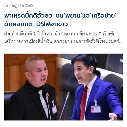
13 กรกฎาคม 2569
พาเหรดบี้คดีฮั้วสว. ขน‘พยาน’แฉ‘เครือข่าย’
ดักคอกกต.-DSIฟอกขาว
ฝ่ายค้านจัดเวที 2 ปี ฮั้ว สว. นำ “พยาน-อดีต ผช.สว.” เปิดชื่อ
เครือข่ายการเมืองสีน้ำเงิน-สว.ร่วมขบวนการจัดตั้งที่โรงแรมหวัง
สกัดสีส้ม