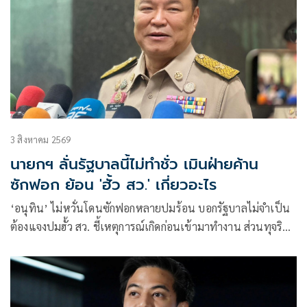
3 สิงหาคม 2569
นายกฯ ลั่นรัฐบาลนี้ไม่ทำชั่ว เมินฝ่ายค้าน
ซักฟอก ย้อน 'ฮั้ว สว.' เกี่ยวอะไร
‘อนุทิน’ ไม่หวั่นโดนซักฟอกหลายปมร้อน บอกรัฐบาลไม่จำเป็น
ต้องแจงปมฮั้ว สว. ชี้เหตุการณ์เกิดก่อนเข้ามาทำงาน ส่วนทุจริต
สอบท้องถิ่นทำเต็มที่ เรื่องจบแล้ว ยันไม่ต้องมีองครักษ์พิทักษ์