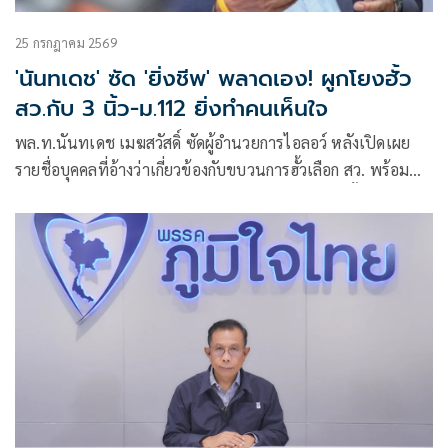
25 กรกฎาคม 2569
'นันทเดช' ซัด 'ยิ่งชีพ' พลาดเอง! ผูกโยงฮั้ว
สว.กับ 3 นิ้ว-ม.112 ยิ่งทำคนเห็นใจ
พล.ท.นันทเดช เมฆสวัสดิ์ ซัดผู้อำนวยการไอลอว์ หลังเปิดเผย
รายชื่อบุคคลที่อ้างว่าเกี่ยวข้องกับขบวนการฮั้วเลือก สว. พร้อม
ระบุว่าการนำประเด็นดังกล่าวไปเชื่อมโยงกับกลุ่ม 3 นิ้วและผู้ต้อง
ขังคดี ม.112 เป็นความผิดพลาด ที่จะยิ่งทำให้ประชาชนกลับมา
เห็นใจกรณีฮั้ว สว.มากขึ้น