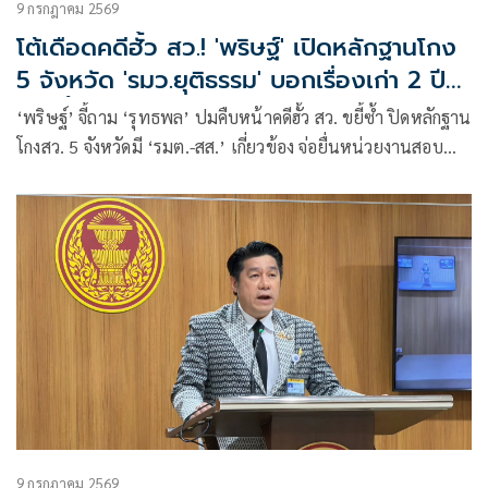
9 กรกฎาคม 2569
โต้เดือดคดีฮั้ว สว.! 'พริษฐ์' เปิดหลักฐานโกง
5 จังหวัด 'รมว.ยุติธรรม' บอกเรื่องเก่า 2 ปี
เพิ่งตั้งกระทู้ถาม
‘พริษฐ์’ จี้ถาม ‘รุทธพล’ ปมคืบหน้าคดีฮั้ว สว. ขยี้ซ้ำ ปิดหลักฐาน
โกงสว. 5 จังหวัดมี ‘รมต.-สส.’ เกี่ยวข้อง จ่อยื่นหน่วยงานสอบ
เพิ่ม ด้าน ‘รัฐมนตรี’ มาตามนัดเล่นบทเฉไฉ อ้างกฎหมาย-ข้อ
บังคับ เว้นช่องไม่ให้ตอบ หากไม่สมควรเปิดเผย
9 กรกฎาคม 2569