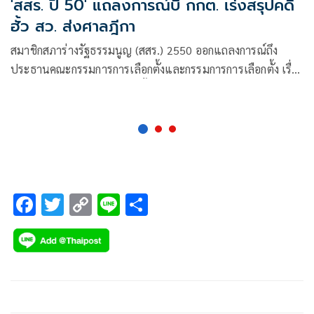
'สสร. ปี 50' แถลงการณ์บี้ กกต. เร่งสรุปคดี
ฮั้ว สว. ส่งศาลฎีกา
สมาชิกสภาร่างรัฐธรรมนูญ (สสร.) 2550 ออกแถลงการณ์ถึง
ประธานคณะกรรมการการเลือกตั้งและกรรมการการเลือกตั้ง เรื่อง
ขอให้คณะกรรมการการเลือกตั้งบังคับใช้กฎหมายก่อนที่กลไกของ
องค์กรนิติบัญญัติ
F
T
C
Li
S
ac
wi
o
n
h
e
tt
p
e
ar
b
er
y
e
o
Li