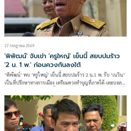
27 กรกฎาคม 2569
'พิพัฒน์' จับเข่า 'ครูใหญ่' เย็นนี้ สยบปมร้าว
'2 น. 1 พ.' ก่อนควงกันลงใต้
‘พิพัฒน์’ พบ ‘ครูใหญ่’ เย็นนี้ สยบปมร้าว 2 น.1 พ. รับ ‘เนวิน’
เป็นที่ปรึกษาทางการเมือง เตรียมควงทำบุญที่ภาคใต้-เตะบอล
กระชับมิตร ลั่น ภท. แน่นปึ้ก จ่อดำเนินคดีหลังลูกสาวถูกจับโยงฮั้ว
สว.