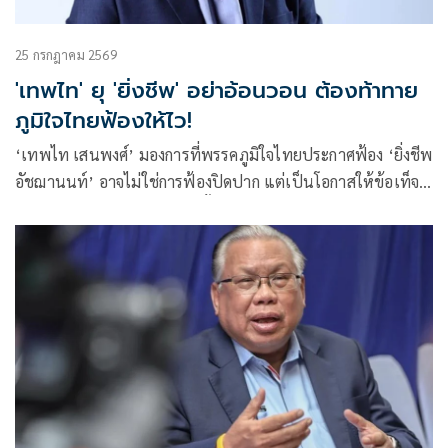
25 กรกฎาคม 2569
'เทพไท' ยุ 'ยิ่งชีพ' อย่าอ้อนวอน ต้องท้าทาย
ภูมิใจไทยฟ้องให้ไว!
‘เทพไท เสนพงศ์’ มองการที่พรรคภูมิใจไทยประกาศฟ้อง ‘ยิ่งชีพ
อัชฌานนท์’ อาจไม่ใช่การฟ้องปิดปาก แต่เป็นโอกาสให้ข้อเท็จ
จริงและพยานหลักฐานในคดีฮั้ว สว. จากสำนวน DSI ถูกนำเข้าสู่
กระบวนการพิจารณาของศาล พร้อมแนะ ‘ยิ่งชีพ’ ไม่ต้อง
อ้อนวอน แต่ควรท้าทายให้เร่งฟ้อง เพื่อให้ความจริงปรากฏต่อ
สาธารณชน.