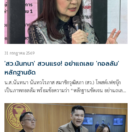
31 กรกฎาคม 2569
'สว.นันทนา' สวนแรง! อย่าแถเลย 'กอลลัม'
หลักฐานชัด
น.ส.นันทนา นันทวโรภาส สมาชิกวุฒิสภา (สว.) โพสต์เฟซบุ๊ก
เป็นภาพกอลลัม พร้อมข้อความว่า “หลักฐานชัดเจน อย่าแถเลย
กอลลัม”