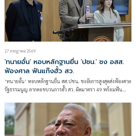
27 กรกฎาคม 2569
'ทนายอั๋น' หอบหลักฐานยื่น 'ปชน.' ชง อสส.
ฟ้องศาล ฟันแก๊งฮั้ว สว.
‘ทนายอั๋น’ หอบหลักฐานยื่น สส.ปชน. ชงอัยการสูงสุดส่งฟ้องศาล
รัฐธรรมนูญ ลากคอขบวนการฮั้ว สว. ผิดมาตรา 49 พร้อมฟัน
กกต. ผิด 157 ด้าน ‘ภัณฑิล’ ย้ำต้องคุ้มครองพยาน ไม่ใช่ข่มขู่