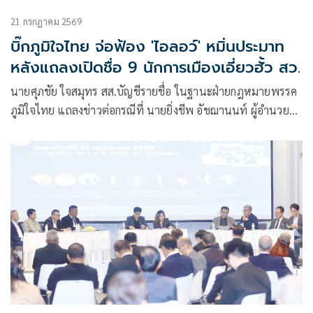
21 กรกฎาคม 2569
บิ๊กภูมิใจไทย จ่อฟ้อง 'ไอลอว์' หมิ่นประมาท
หลังแถลงเปิดชื่อ 9 นักการเมืองเอี่ยวฮั้ว สว.
นายศุภชัย ใจสมุทร สส.บัญชีรายชื่อ ในฐานะฝ่ายกฎหมายพรรค
ภูมิใจไทย แถลงข่าวต่อกรณีที่ นายยิ่งชีพ อัชฌานนท์ ผู้อำนวย
การโครงการอินเทอร์เน็ตเพื่อกฎหมายประชาชน (iLaw) ยื่นหลัก
ฐานเกี่ยวกับคดีฮั้วเลือก สว. ให้นายพริษฐ์ วัชรสินธุ สส.บัญชีราย
ชื่อ และรองหัวหน้าพรรคประชาชน ในฐานะประธานคณะ
กรรมการประสานงานพรรคร่วมฝ่ายค้าน (วิปฝ่ายค้าน)