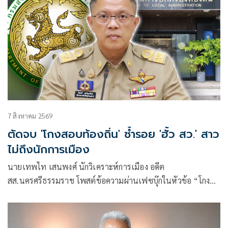
7 สิงหาคม 2569
ตัดจบ 'โกงสอบท้องถิ่น' ซ้ำรอย 'ฮั้ว สว.' สาว
ไม่ถึงนักการเมือง
นายเทพไท เสนพงศ์ นักวิเคราะห์การเมือง อดีต
สส.นครศรีธรรมราช โพสต์ข้อความผ่านเฟซบุ๊กในหัวข้อ “โกง
สว.-โกงสอบท้องถิ่น ตัดจบ ไม่ถึงนักการเมือง โดยระบุว่า