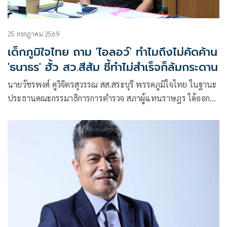
25 กรกฎาคม 2569
เด็กภูมิใจไทย ถาม 'ไอลอว์' ทำไมถึงไม่คัดค้าน
'ธนาธร' ฮั้ว สว.สีส้ม ชี้ทำไม่สำเร็จก็ล้มกระดาน
นายวัชรพงศ์ คูวิจิตรสุวรรณ สส.สระบุรี พรรคภูมิใจไทย ในฐานะ
ประธานคณะกรรมาธิการการตำรวจ สภาผู้แทนราษฎร ได้ออกมา
ตอบโต้ความเคลื่อนไหวของนายยิ่งชีพ อัชฌานนท์ ผู้อำนวยการ
โครงการอินเทอร์เน็ตเพื่อกฎหมายประชาชน หรือ ไอลอว์ (iLaw)