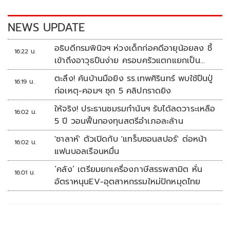
o
n
k
k
NEWS UPDATE
อธิบดีกรมพินิจฯ ห่วงเด็กก่อคดีอายุน้อยลง ชี้
16:22 น.
เข้าถึงอาวุธปืนง่าย ครอบครัวแตกแยกเป็น
ชนวนสำคัญ
ตะลึง! ค้นบ้านมือยิง รร.เทพศิรินทร์ พบใช้ปืนปู่
16:19 น.
ก่อเหตุ-คอมฯ ซุก 5 คลิปกราดยิง
ให้จริง! ประธานชมรมกำนันฯ รับได้ลดวาระเหลือ
16:02 น.
5 ปี วอนฟื้นกองทุนสตรีอำเภอละล้าน
'ซาลาห์' ตัวเปิดกับ 'แทร็บซอนสปอร์' ต่อหน้า
16:02 น.
แฟนบอลเรือนหมื่น
‘คลัง’ เตรียมยกเครื่องภาษีสรรพสามิต หั่น
16:01 น.
อัตราหนุนEV-อุตสาหกรรมใหม่ปักหมุดไทย