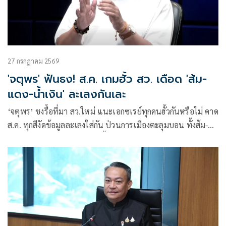
27 กรกฎาคม 2569
'จตุพร' ฟันธง! ส.ค. เกมฮั้ว สว. เดือด 'ส้ม-
แดง-น้ำเงิน' ละเลงกันเละ
‘จตุพร’ ชงรื้อที่มา สว.ใหม่ แนะเอกซเรย์ทุกคนฮั้วกันหรือไม่ คาด
ส.ค. ทุกสีงัดข้อมูลละเลงใส่กัน ป่วนการเมืองตะลุมบอน ทั้งส้ม-
แดง-น้ำเงินเละเทะ ไม่เหลือพื้นที่การเมืองดีให้ยืน