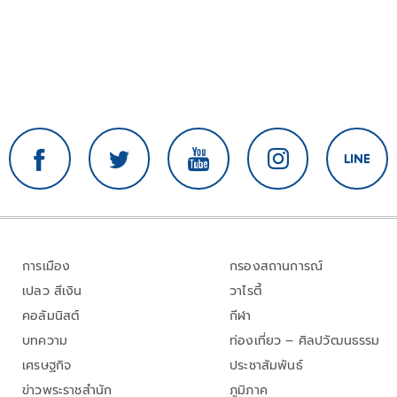
การเมือง
กรองสถานการณ์
เปลว สีเงิน
วาไรตี้
คอลัมนิสต์
กีฬา
บทความ
ท่องเที่ยว – ศิลปวัฒนธรรม
เศรษฐกิจ
ประชาสัมพันธ์
ข่าวพระราชสำนัก
ภูมิภาค