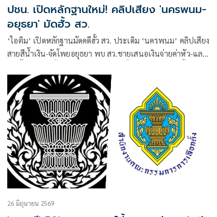
ปชน. เปิดหลักฐานใหม่! คลิปเสียง 'นครพนม-
อยุธยา' มัดฮั้ว สว.
‘ไอติม’ เปิดหลักฐานมัดคดีฮั้ว สว. ประเดิม ‘นครพนม’ คลิปเสียง
สายสีน้ำเงิน-จัดโพยอยุธยา พบ สว.ชายเสนอเงินจ่ายค่าหัว-แลก
เก้าอี้ผู้ช่วย ลั่นทิ้งพ่อแม่เห็นเยอะ แต่ทิ้งเงินไม่เคยเห็น จี้ กกต.
เลิกดองส่งศาลเถอะ
26 มิถุนายน 2569