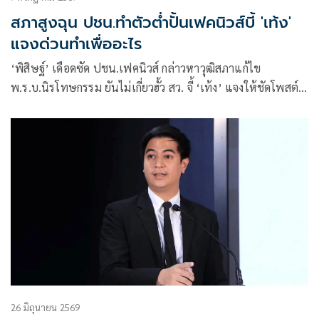
สภาสูงฉุน ปชน.ทำตัวต่ำปั้นเฟคนิวส์บี้ 'เท้ง'
แจงด่วนทำเพื่ออะไร
‘พิสิษฐ์’ เดือดซัด ปชน.เฟคนิวส์ กล่าวหาวุฒิสภาแก้ไข
พ.ร.บ.นิรโทษกรรม ยันไม่เกี่ยวฮั้ว สว. จี้ ‘เท้ง’ แจงให้ชัดโพสต์
เพื่ออะไร หรือแค่เรียกยอดไลก์ยอดแชร์ มองทำให้พรรคดูต่ำ
26 มิถุนายน 2569