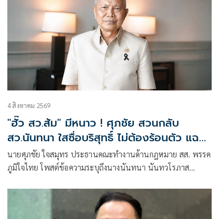
4 สิงหาคม 2569
"ฮั๊ว สว.ส้ม" มีหนาว ! ศุภชัย สวนกลับ
สว.นันทนา ใสซื่อบริสุทธิ์ ไม่ต้องร้อนตัว แฉ
เรียกประชุม สว.ส้ม ณ.ห้องจูปิเตอร์
นายศุภชัย ใจสมุทร ประธานคณะทำงานด้านกฎหมาย สส. พรรค
เมืองทองธานี ไม่ได้แชร์ค่าใช้จ่านกัน เพรามี
ภูมิใจไทย โพสต์ข้อความระบุถึงนางนันทนา นันทวโรภาส
หลักฐาน "หิรัญ - ฟ้าเดียวกัน" ทั้งจอง ทั้ง
สมาชิกวุฒิสภา กรณีการ ฮั๊ว สว.ส้ม ไม่ต้องร้อนตัว โดยระบุ
จ่าย
พฤติกรรม จัดประชุมผู้สมัคร สว.ส้ม ที่ห้องจูปิเตอร์ เมืองทองธานี