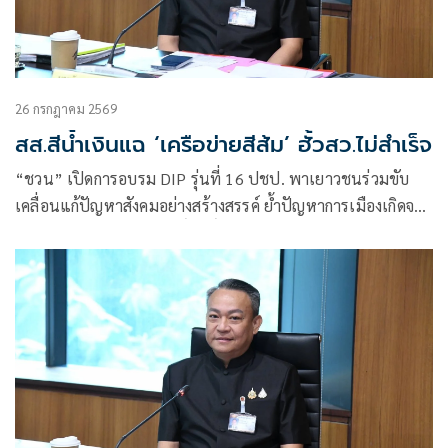
26 กรกฎาคม 2569
สส.สีนํ้าเงินแฉ ‘เครือข่ายสีส้ม’ ฮั้วสว.ไม่สำเร็จ
“ชวน” เปิดการอบรม DIP รุ่นที่ 16 ปชป. พาเยาวชนร่วมขับ
เคลื่อนแก้ปัญหาสังคมอย่างสร้างสรรค์ ย้ำปัญหาการเมืองเกิดจาก
ตัวบุคคล-กฎหมายต้องศักดิ์สิทธิ์