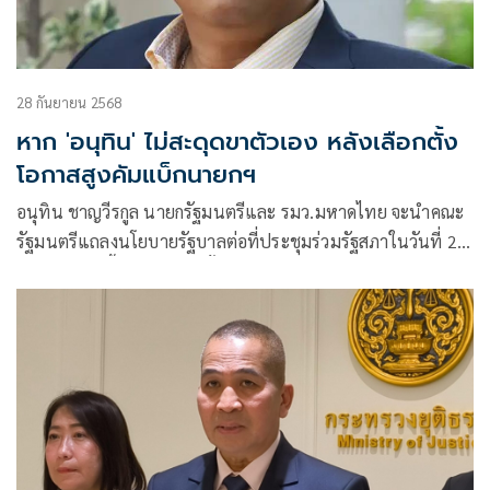
28 กันยายน 2568
หาก 'อนุทิน' ไม่สะดุดขาตัวเอง หลังเลือกตั้ง
โอกาสสูงคัมแบ็กนายกฯ
อนุทิน ชาญวีรกูล นายกรัฐมนตรีและ รมว.มหาดไทย จะนำคณะ
รัฐมนตรีแถลงนโยบายรัฐบาลต่อที่ประชุมร่วมรัฐสภาในวันที่ 29-
30 กันยายนนี้ ซึ่งหลังเสร็จสิ้นการแถลงนโยบาย จะทำให้รัฐบาล
มีอำนาจเต็มในการบริหารราชการแผ่นดิน