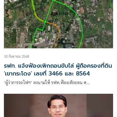
30 กันยายน 2568
รฟท. แจ้งฟ้องเพิกถอนขับไล่ ผู้ถือครองที่ดิน
'เขากระโดง' เลขที่ 3466 และ 8564
‘ผู้ว่าการรถไฟฯ’ ลงนามให้ รฟท.ฟ้องเพิกถอน ห…