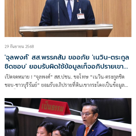
29 กันยายน 2568
'จุลพงศ์' สส.พรรคส้ม ขออภัย 'เนวิน-ตระกูล
ชิดชอบ' ยอมรับผิดใช้ข้อมูลเท็จอภิปรายเขา
กระโดง
เปิดจดหมาย ! “จุลพงศ์” สส.ปชน. ขอโทษ “เนวิน-ตระกูลชิด
ชอบ-ชาวบุรีรัมย์” ยอมรับอภิปรายที่ดินเขากระโดงเป็นข้อมูล
เท็จทั้งหมด พร้อมบริจาค รพ. 1 หมื่น ลงขอโทษหน้าเฟซบุ๊ก 7
วัน แสดงความรับผิดชอบ