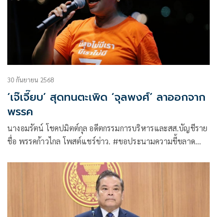
30 กันยายน 2568
‘เจ๊เจี๊ยบ’ สุดทนตะเพิด ‘จุลพงศ์’ ลาออกจาก
พรรค
นางอมรัตน์ โชคปมิตต์กุล อดีตกรรมการบริหารและสส.บัญชีราย
ชื่อ พรรคก้าวไกล โพสต์แชร์ข่าว. #ขอประนามความขี้ขลาด
ตาขาว ของนายจุลพงศ์ อยู่เกษ สส.บัญชีรายชื่อผู้สร้างความน่า
อับอายให้กับ #พรรคประชาชน ในเหตุการณ์นี้