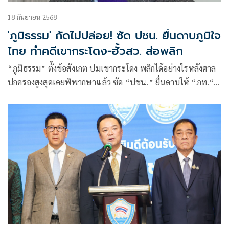
18 กันยายน 2568
'ภูมิธรรม' กัดไม่ปล่อย! ซัด ปชน. ยื่นดาบภูมิใจ
ไทย ทำคดีเขากระโดง-ฮั้วสว. ส่อพลิก
“ภูมิธรรม” ตั้งข้อสังเกต ปมเขากระโดง พลิกได้อย่างไรหลังศาล
ปกครองสูงสุดเคยพิพากษาแล้ว ซัด “ปชน.” ยื่นดาบให้ “ภท.“ มี
อำนาจล้นฟ้า