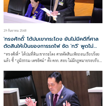
29 กันยายน 2568
'ทรงศักดิ์' โต้ปมเขากระโดง ยันไม่มีคดีที่ศาล
ตัดสินให้เป็นของการรถไฟ ซัด 'ทวี' พูดไม่
ครบ
“ทรงศักดิ์” โต้ปมที่ดินเขากระโดง ศาลตัดสินเพิกถอนเรียบร้อย
แล้ว ชี้ “ภูมิธรรม-เดชอิศม์” ตั้ง คกก. สอบ ไม่มีกฎหมายรอบรับ
อัด “อดีตรมว.ยุติธรรม” พูดไม่ครบ ด้าน “ทวี” ย้อนไปอ่านคำ
พิพากษาให้ละเอียด