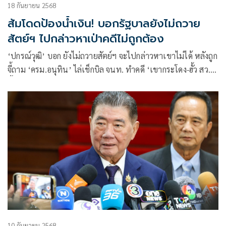
18 กันยายน 2568
ส้มโดดป้องน้ำเงิน! บอกรัฐบาลยังไม่ถวาย
สัตย์ฯ ไปกล่าวหาเป่าคดีไม่ถูกต้อง
‘ปกรณ์วุฒิ’ บอก ยังไม่ถวายสัตย์ฯ จะไปกล่าวหาเขาไม่ได้ หลังถูก
จี้ถาม ‘ครม.อนุทิน’ ไล่เช็กบิล จนท. ทำคดี ‘เขากระโดง-ฮั้ว สว.’
ชี้ไม่มีทางเป็นไปได้ ‘ภูมิใจไทย’ พลิกบทบาทเป็นเสียงข้างมาก
ถ้าไม่มีพรรคแตก
10 กันยายน 2568