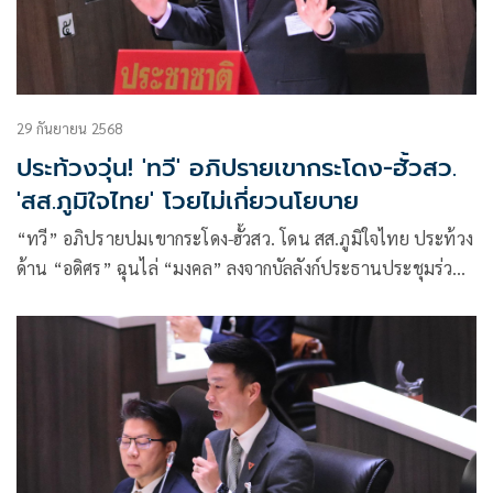
29 กันยายน 2568
ประท้วงวุ่น! 'ทวี' อภิปรายเขากระโดง-ฮั้วสว.
'สส.ภูมิใจไทย' โวยไม่เกี่ยวนโยบาย
“ทวี” อภิปรายปมเขากระโดง-ฮั้วสว. โดน สส.ภูมิใจไทย ประท้วง
ด้าน “อดิศร” ฉุนไล่ “มงคล” ลงจากบัลลังก์ประธานประชุมร่วม
รัฐสภา