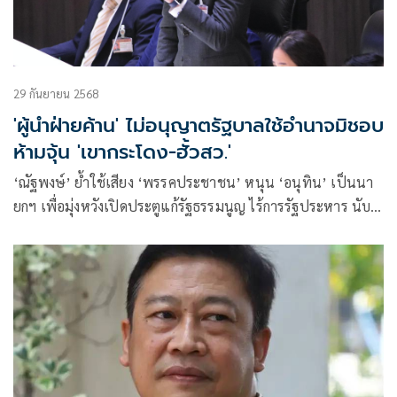
29 กันยายน 2568
'ผู้นำฝ่ายค้าน' ไม่อนุญาตรัฐบาลใช้อำนาจมิชอบ
ห้ามจุ้น 'เขากระโดง-ฮั้วสว.'
‘ณัฐพงษ์’ ย้ำใช้เสียง ‘พรรคประชาชน’ หนุน ‘อนุทิน’ เป็นนา
ยกฯ เพื่อมุ่งหวังเปิดประตูแก้รัฐธรรมนูญ ไร้การรัฐประหาร นับ
หนึ่งหน้าที่ฝ่ายค้าน ไม่อนุญาตให้รัฐบาลใช้อำนาจมิชอบ-
แทรกแซงกระบวนการยุติธรรม