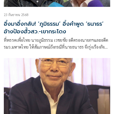
23 กันยายน 2568
อึ้งมาอึ้งกลับ! ‘ภูมิธรรม’ อึ้งคำพูด ‘ธนาธร’
อ้างป้องฮั้วสว.-เขากระโดง
ที่พรรคเพื่อไทย นายภูมิธรรม เวชยชัย อดีตรองนายกฯและอดีต
รมว.มหาดไทย ให้สัมภาษณ์ถึงกรณีที่นายธนาธร จึงรุ่งเรืองกิจ
ประธานคณ