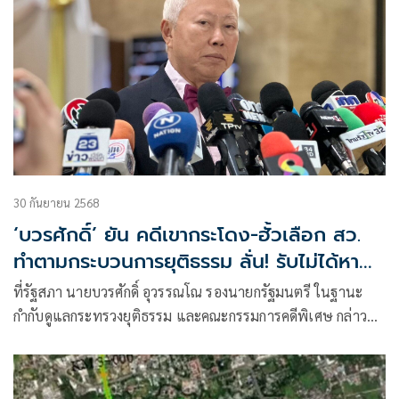
30 กันยายน 2568
‘บวรศักดิ์’ ยัน คดีเขากระโดง-ฮั้วเลือก สว.
ทำตามกระบวนการยุติธรรม ลั่น! รับไม่ได้หาก
การเมืองแทรก
ที่รัฐสภา นายบวรศักดิ์ อุวรรณโณ รองนายกรัฐมนตรี ในฐานะ
กำกับดูแลกระทรวงยุติธรรม และคณะกรรมการคดีพิเศษ กล่าวถึง
การให้นโย