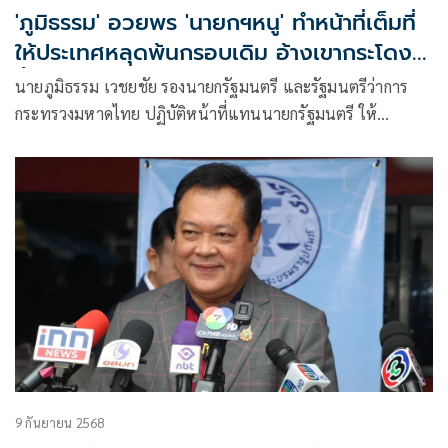
'ภูมิธรรม' อวยพร 'นายกฯหนู' ทำหน้าที่เต็มที่
ให้ประเทศหลุดพ้นกรอบเดิม อ้างเขากระโดง-
ฮั้ว สว.ไม่ใช่การล้างแค้น
นายภูมิธรรม เวชยชัย รองนายกรัฐมนตรี และรัฐมนตรีว่าการ
กระทรวงมหาดไทย ปฏิบัติหน้าที่แทนนายกรัฐมนตรี ให้
สัมภาษณ์กรณีจะฝาก
9 กันยายน 2568