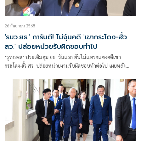
26 กันยายน 2568
'รมว.ยธ.' การันตี! ไม่จุ้นคดี 'เขากระโดง-ฮั้ว
สว.' ปล่อยหน่วยรับผิดชอบทำไป
‘รุทธพล’ ประเดิมคุม ยธ. วันแรก ยันไม่แทรกแซงคดีเขา
กระโดง-ฮั้ว สว. ปล่อยหน่วยงานรับผิดชอบทำต่อไป เผยหลัง
แถลงนโยบาย เดินหน้าเต็มสูบปราบพนันออนไลน์-ยาเสพติด