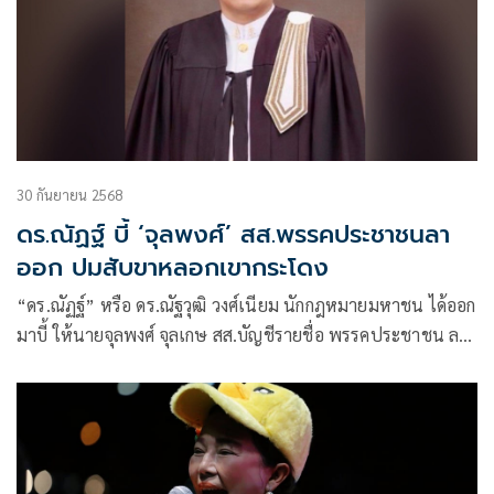
30 กันยายน 2568
ดร.ณัฏฐ์ บี้ ‘จุลพงศ์’ สส.พรรคประชาชนลา
ออก ปมสับขาหลอกเขากระโดง
“ดร.ณัฏฐ์” หรือ ดร.ณัฐวุฒิ วงศ์เนียม นักกฎหมายมหาชน ได้ออก
มาบี้ ให้นายจุลพงศ์ จุลเกษ สส.บัญชีรายชื่อ พรรคประชาชน ลา
ออกจาก สส.เพราะเป็นเรื่องน่าละอาย และเป็นที่น่าขบขันอย่าง
ยิ่ง เหตุโยนความผิดให้แก่ทีมงาน ตนเคยบอกแล้วว่า นายจุลพงศ์
มี