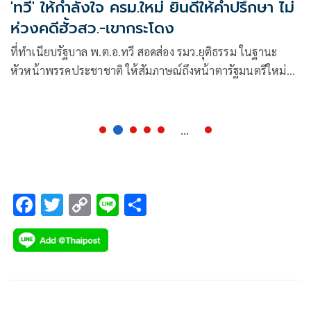
'ทวี' ให้กำลังใจ ครม.ใหม่ ยินดีให้คำปรึกษา ไม่
ห่วงคดีฮั้วสว.-เขากระโดง
ที่ทำเนียบรัฐบาล พ.ต.อ.ทวี สอดส่อง รมว.ยุติธรรม ในฐานะ
หัวหน้าพรรคประชาชาติ ให้สัมภาษณ์ถึงหน้าตารัฐมนตรีใหม่
ตามที่เป็นข่าวออกม
...
F
T
C
Li
S
ac
wi
o
n
h
e
tt
p
e
ar
b
er
y
e
o
Li