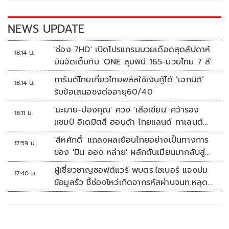
o
n
k
k
NEWS UPDATE
'ช่อง 7HD' เปิดโปรแกรมมวยเดือดสุดสัปดาห์
18:14 น.
มันจัดเต็มกับ 'ONE ลุมพินี 165-มวยไทย 7 สี'
การันตีไทยเที่ยวไทยพลัสใช้เงินกู้ได้ ‘เอกนิติ’
18:14 น.
รับข้อเสนอชงต่ออายุ60/40
'มะมาย-ปองคุณ' ควง 'เสือเขียน' คว้ารอง
18:11 น.
แชมป์ อิเดมิตสึ ฮอนด้า ไทยแลนด์ ทาเลนต์
คัพ สนาม 3
'สีหศักดิ์' แถลงผลเยือนไทยอย่างเป็นทางการ
17:59 น.
ของ 'มิน ออง หล่าย' ผลักดันเมียนมากลับสู่
อาเซียน
ผู้เชี่ยวชาญซอฟต์แวร์ พบตร.ไซเบอร์ แจงปม
17:40 น.
ข้อมูลรั่ว ชี้ช่องโหว่เกิดจากรหัสผ่านจนท.หลุด
ไม่ใช่ถูกแฮกระบบ