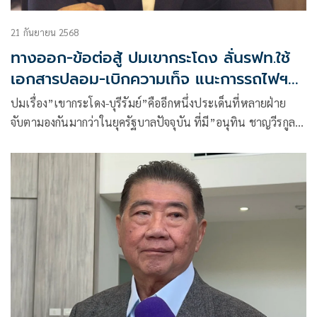
21 กันยายน 2568
ทางออก-ข้อต่อสู้ ปมเขากระโดง ลั่นรฟท.ใช้
เอกสารปลอม-เบิกความเท็จ แนะการรถไฟฯ
ฟ้อง คดีจบภายในสามปี
ปมเรื่อง”เขากระโดง-บุรีรัมย์”คืออีกหนึ่งประเด็นที่หลายฝ่าย
จับตามองกันมากว่าในยุครัฐบาลปัจจุบัน ที่มี”อนุทิน ชาญวีรกูล
หัวหน้าพรรคภูมิใจไทยเป็นนายกรัฐมนตรีและรมว.มหาดไทย
ซึ่งมี กรมที่ดิน