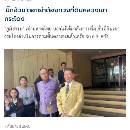
'บิ๊กอ้วน'ตอกย้ำต้องทวงที่ดินหลวงเขา
กระโดง
‘ภูมิธรรม’ เข้ามหาดไทย บอกไม่ได้มาสั่งการเพิ่ม ลั่นที่ดินเขา
กระโดงดำเนินการตามขั้นตอนจะแล้วเสร็จ 30 ก.ย. หวัง
‘รมว.มหาดไทย’ คนใหม่สานต่อเอาที่ดินหลวงคืน บอกเสียดาย
นโยบายปราบปรามยาเสพติด
9 กันยายน 2568