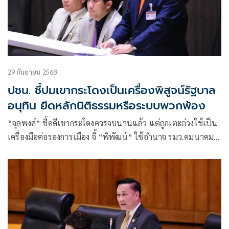
29 กันยายน 2568
ปชน. ชี้ปมเขากระโดงเป็นเครื่องพิสูจน์รัฐบาล
อนุทิน ยึดหลักนิติธรรมหรือระบบพวกพ้อง
“จุลพงศ์” ชี้คดีเขากระโดงควรจบนานแล้ว แต่ถูกเตะถ่วงใช้เป็น
เครื่องมือต่อรองการเมือง จี้ “พิพัฒน์” ใช้อำนาจ รมว.คมนาคม
สั่ง รฟท. ฟ้องเพิกถอน 2 แปลงที่มีหลักฐานชัดเป็นที่การรถไฟฯ
ได้ทันที พิสูจน์รัฐบาลนี้ยึดหลักนิติธรรมหรือใช้ระบบพวกพ้อง