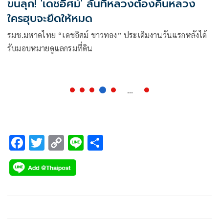
ขนลุก! 'เดชอิศม์' ลั่นที่หลวงต้องคืนหลวง
ใครฮุบจะยึดให้หมด
รมช.มหาดไทย “เดชอิศม์ ขาวทอง” ประเดิมงานวันแรกหลังได้
รับมอบหมายดูแลกรมที่ดิน
...
F
T
C
Li
S
ac
wi
o
n
h
e
tt
p
e
ar
b
er
y
e
o
Li