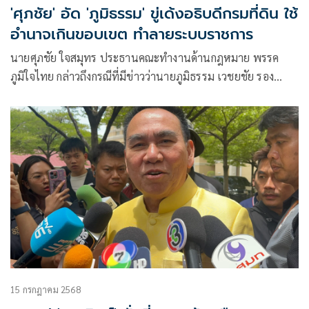
'ศุภชัย' อัด 'ภูมิธรรม' ขู่เด้งอธิบดีกรมที่ดิน ใช้
อำนาจเกินขอบเขต ทำลายระบบราชการ
นายศุภชัย ใจสมุทร ประธานคณะทำงานด้านกฎหมาย พรรค
ภูมิใจไทย กล่าวถึงกรณีที่มีข่าวว่านายภูมิธรรม เวชยชัย รอง
นายกรัฐมนตรี และรัฐมนตรีว่าการกระทรวงมหาดไทย จะย้าย
อธิบดีกรมที่ดิน และตั้งกรรมการสอบปมเขากระโดง
15 กรกฎาคม 2568