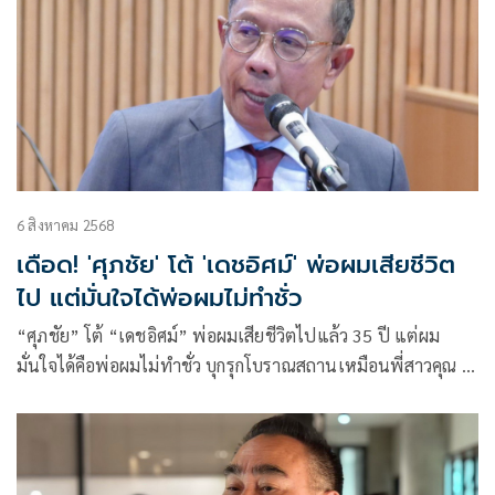
6 สิงหาคม 2568
เดือด! 'ศุภชัย' โต้ 'เดชอิศม์' พ่อผมเสียชีวิต
ไป แต่มั่นใจได้พ่อผมไม่ทำชั่ว
“ศุภชัย” โต้ “เดชอิศม์” พ่อผมเสียชีวิตไปแล้ว 35 ปี แต่ผม
มั่นใจได้คือพ่อผมไม่ทำชั่ว บุกรุกโบราณสถานเหมือนพี่สาวคุณ พี่
เขยคุณ หรือหลานคุณ จึงไม่ต้องติดคุกแทน