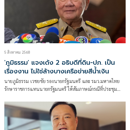
5 สิงหาคม 2568
'ภูมิธรรม' แจงเด้ง 2 อธิบดีที่ดิน-ปภ. เป็น
เรื่องงาน ไม่ใช่ล้างบางเครือข่ายสีน้ำเงิน
นายภูมิธรรม เวชยชัย รองนายกรัฐมนตรี และ รมว.มหาดไทย
รักษาราชการแทนนายกรัฐมนตรี ให้สัมภาษณ์กรณีที่ประชุม
คณะรัฐมนตรี (ครม.) มีมติโยกย้าย นายภาสกร บุญญลักษณ์
อธิบดีกรมป้องกันและบรรเทา