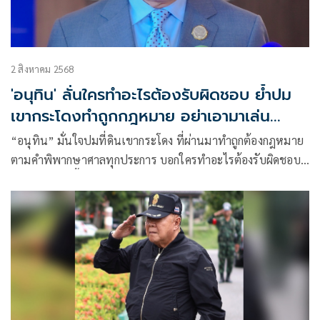
2 สิงหาคม 2568
'อนุทิน' ลั่นใครทำอะไรต้องรับผิดชอบ ย้ำปม
เขากระโดงทำถูกกฎหมาย อย่าเอามาเล่น
การเมือง
“อนุทิน” มั่นใจปมที่ดินเขากระโดง ที่ผ่านมาทำถูกต้องกฎหมาย
ตามคำพิพากษาศาลทุกประการ บอกใครทำอะไรต้องรับผิดชอบ
ผลลัพท์ที่เกิดขึ้น