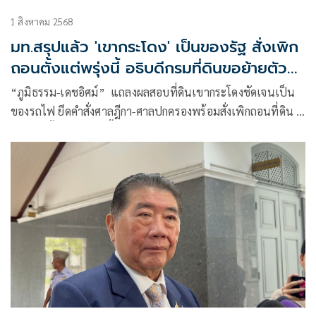
1 สิงหาคม 2568
มท.สรุปแล้ว 'เขากระโดง' เป็นของรัฐ สั่งเพิก
ถอนตั้งแต่พรุ่งนี้ อธิบดีกรมที่ดินขอย้ายตัว
เอง!
“ภูมิธรรม​-​เดชอิศม์​” แถลงผลสอบที่ดินเขากระโดง​ชัดเจนเป็น
ของรถไฟ ยึดคำสั่งศาลฎีกา-ศาลปกครองพร้อมสั่งเพิกถอนที่ดิน
5 พันไร่ตั้งแต่ 2 สค. นี้ สนามฟุตบอล​-แข่งรถ” หากครอบครอง
ที่ดินโดยชอบให้ฟ้องเรียกเสียหาย​ -​มีแนวทางเยียวยา ลั่น​ ไม่ใช่
เกมไล่บี้ทางการเมืองฝ่ายสีน้ำเงิน ​ ขณะที่​ “พรพจน์ เพ็ญพาส”
ขอย้ายพ้นอธิบดีกรมที่ดิน​แล้ว ขณะที่กก.ฝ่ายดีเอสไอยันมี พระ
ราชกฤษฎีก