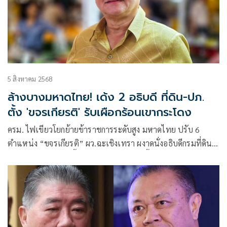
5 สิงหาคม 2568
ล้างบางมหาดไทย! เด้ง 2 อธิบดี ที่ดิน-ปภ.
ตั้ง 'ขจรเกียรติ' รับเผือกร้อนเขากระโดง
ครม. ไฟเขียวโยกย้ายข้าราชการระดับสูง มหาดไทย ปรับ 6
ตำแหน่ง “ขจรเกียรติ” ผว.ฉะเชิงเทรา ผงาดนั่งอธิบดีกรมที่ดิน
“พรพจน์” สลับเก้าอี้รองปลัดฯ “เชษฐา” ขึ้นอธิบดี ปภ.
“ภาสกร”