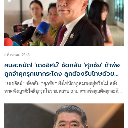
6 สิงหาคม 2568
คนละหมัด! 'เดชอิศม์' ซัดกลับ 'ศุภชัย' ถ้าพ่อ
ถูกจำคุกรุกเขากระโดง ลูกต้องรับโทษด้วย
ไหม
“เดชอิศม์” ซัดกลับ “ศุภชัย” ยังใช่นักกฎหมายอยู่หรือไม่ หลัง
พาดพิงญาติมีคดีบุกรุกโบราณสถาน ถาม หากพ่อคุณติดคุกจะต้อง
รับโทษด้วยหรือไม่ชวน ขนคนที่เป็นผู้ต้องหามาสาบานร่วมกัน
ยอมรับคำพิพากษาของศาลฎีกา เดี๋ยวออกค่ารถให้ ชี้ รออธิบดี
กรมที่ดินคนใหม่ เพิกถอนสิทธิ์ ‘เขากระโดง’ ย้ำ ‘นโยบาย มท.1’
ที่ดินหลวงต้องเป็นของหลวง