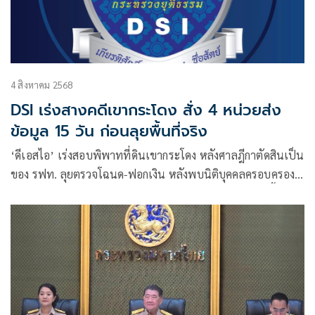
4 สิงหาคม 2568
DSI เร่งสางคดีเขากระโดง สั่ง 4 หน่วยส่ง
ข้อมูล 15 วัน ก่อนลุยพื้นที่จริง
‘ดีเอสไอ’ เร่งสอบพิพาทที่ดินเขากระโดง หลังศาลฎีกาตัดสินเป็น
ของ รฟท. ลุยตรวจโฉนด-ฟอกเงิน หลังพบนิติบุคคลครอบครอง
กว่าพันไร่ ประสาน 4 หน่วยงานส่งข้อมูลใน 15 วัน จ่อลงพื้นที่
สอบผู้เกี่ยวข้อง