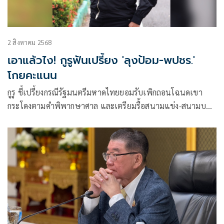
2 สิงหาคม 2568
เอาแล้วไง! กูรูฟันเปรี้ยง 'ลุงป้อม-พปชร.'
โกยคะแนน
กูรู ชี้เปรี้ยงกรณีรัฐมนตรีมหาดไทยยอมรับเพิกถอนโฉนดเขา
กระโดงตามคำพิพากษาศาล และเตรียมรื้อสนามแข่ง-สนามบอล
ทำให้กลุ่มสีน้ำเงินสะเทือนหนัก จนพรรคพลังประชารัฐได้แรง
หนุน ลุงป้อมนำอดีตแม่ทัพบุกกองทัพภาค 2 โหมกระแสชิงเก้าอี้
นายกฯ