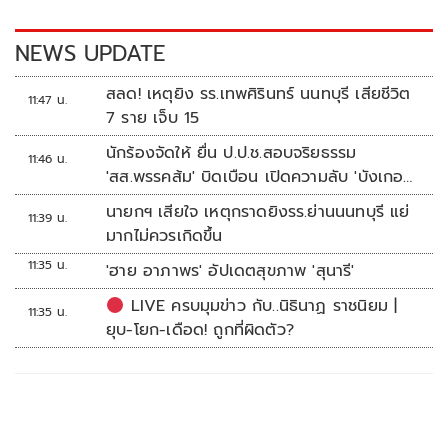
o
n
k
k
NEWS UPDATE
สลด! เหตุยิง รร.เทพศิรินทร์ นนทบุรี เสียชีวิต
11:47 น.
7 ราย เจ็บ 15
นักร้องจัดให้ ยื่น ป.ป.ช.สอบจริยธรรม
11:46 น.
'สส.พรรคส้ม' บิดเบือน เปิดความลับ 'บังเกอร์
ทหาร'
นายกฯ เสียใจ เหตุกราดยิงรร.ย่านนนทบุรี แย่
11:39 น.
มากไม่ควรเกิดขึ้น
11:35 น.
'ฮาย อาภาพร' อัปเดตสุขภาพ 'สุนารี'
LIVE ครบมุมข่าว กับ..นิธินาฏ ราชนิยม |
11:35 น.
ยุบ-โยก-เดือด! ถูกที่ผิดตัว?