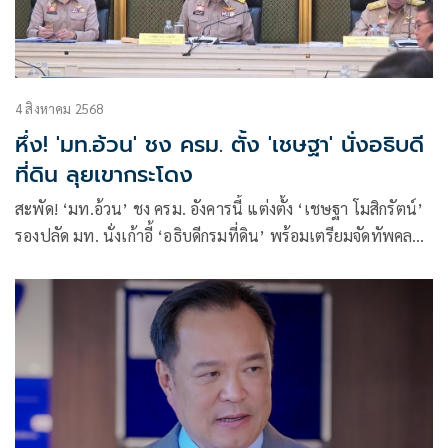
4 สิงหาคม 2568
หึ่ง! 'มท.อ้วน' ชง ครม. ตั้ง 'เชษฐา' นั่งอธิบดี
ที่ดิน ลุยเขากระโดง
สะพัด! ‘มท.อ้วน’ ชง ครม. อังคารนี้ แต่งตั้ง ‘เชษฐา โมสิกรัตน์’
รองปลัด มท. นั่งเก้าอี้ ‘อธิบดีกรมที่ดิน’ พร้อมเตรียมจัดทัพคลอง
หลอดล็อตใหญ่ ล้างบางสิงห์น้ำเงิน