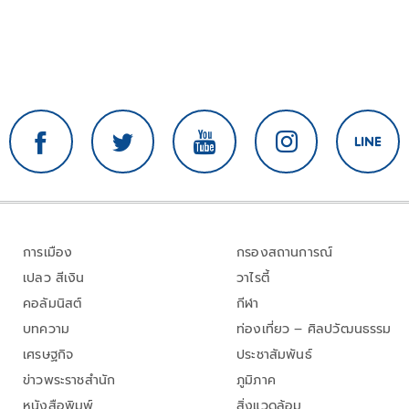
การเมือง
กรองสถานการณ์
เปลว สีเงิน
วาไรตี้
คอลัมนิสต์
กีฬา
บทความ
ท่องเที่ยว – ศิลปวัฒนธรรม
เศรษฐกิจ
ประชาสัมพันธ์
ข่าวพระราชสำนัก
ภูมิภาค
หนังสือพิมพ์
สิ่งแวดล้อม