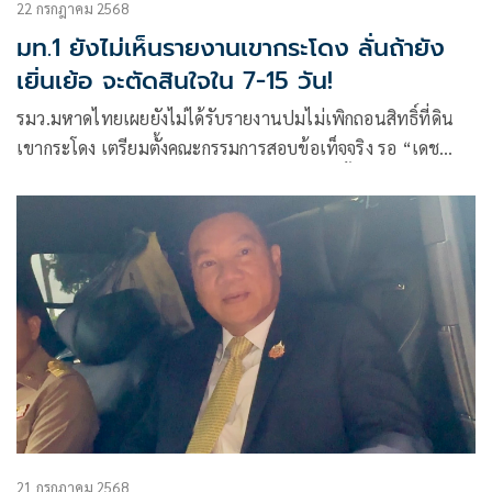
22 กรกฎาคม 2568
มท.1 ยังไม่เห็นรายงานเขากระโดง ลั่นถ้ายัง
เยิ่นเย้อ จะตัดสินใจใน 7-15 วัน!
รมว.มหาดไทยเผยยังไม่ได้รับรายงานปมไม่เพิกถอนสิทธิ์ที่ดิน
เขากระโดง เตรียมตั้งคณะกรรมการสอบข้อเท็จจริง รอ “เดช
อิศม์” เสนอชื่อ หากเรื่องไม่คืบ พร้อมตัดสินใจขั้นเด็ดขาดใน 7–
15 วัน
21 กรกฎาคม 2568