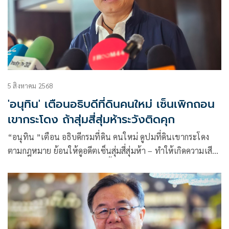
5 สิงหาคม 2568
'อนุทิน' เตือนอธิบดีที่ดินคนใหม่ เซ็นเพิกถอน
เขากระโดง ถ้าสุ่มสี่สุ่มห้าระวังติดคุก
“อนุทิน ”เตือน อธิบดีกรมที่ดิน คนใหม่ ดูปมที่ดินเขากระโดง
ตามกฎหมาย ย้อนให้ดูอดีตเซ็นสุ่มสี่สุ่มห้า – ทำให้เกิดความเสีย
หาย เคยเห็นติดคุกกันมาแล้ว ชี้ คนระดับ บิ๊กอ้วน พูดก็ต้องเชื่อ
ใช้มาตรฐานเดียวกับคดีอัลไพน์ ปัด อธิบดีปภ. ถูกเด้งไม่เกี่ยวเป็น
สายสีน้ำเงิน บอก รู้อยู่เป็นเด็กใคร