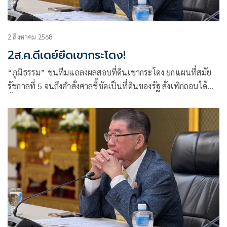
2 สิงหาคม 2568
2ส.ค.ดีเดย์ยึดเขากระโดง!
“ภูมิธรรม” ขนทีมแถลงผลสอบที่ดินเขากระโดง ยกแผนที่สมัย
รัชกาลที่ 5 จนถึงคำสั่งศาลชี้ชัดเป็นที่ดินของรัฐ สั่งเพิกถอนได้
ตั้งแต่ 2 ส.ค. ลั่น “สนามฟุตบอล-แข่งรถ”