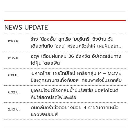
o
Li
o
n
k
k
NEWS UPDATE
ร่าง 'น้องอั้ม' ลูกเรือ 'มยุรีนารี' ถึงบ้าน วัน
6:43 น.
เดียวกันกับ 'ฮลุน' ครอบครัวร่ำไห้ เผยฝันอยาก
เป็นทหารเรือ
อุตุฯ เตือนฝนถล่ม 36 จังหวัด อัปเดตเส้นทาง
6:35 น.
ไต้ฝุ่น 'ดอลฟิน'
'มหาดไทย' เผยไทม์ไลน์ หารือกลุ่ม P – MOVE
6:19 น.
มีเหตุกระทบกระทั่งกับอส. ก่อนพาส่งขึ้นรถกลับ
ยูเครนโจมตีโรงกลั่นน้ำมันรัสเซีย มอสโกโจมตี
6:02 น.
คืนใส่สถานีรถไฟและเรือ
ดินถล่มคร่าชีวิตอย่างน้อย 4 รายในภาคเหนือ
5:40 น.
ของฟิลิปปินส์