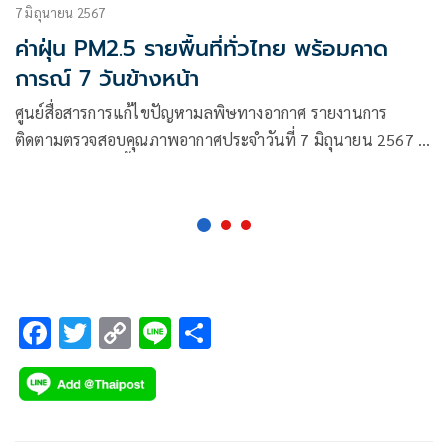
7 มิถุนายน 2567
ค่าฝุ่น PM2.5 รายพื้นที่ทั่วไทย พร้อมคาด
การณ์ 7 วันข้างหน้า
ศูนย์สื่อสารการแก้ไขปัญหามลพิษทางอากาศ รายงานการ
ติดตามตรวจสอบคุณภาพอากาศประจำวันที่ 7 มิถุนายน 2567 ณ
07:00 น สรุปดังนี้
F
T
C
Li
S
ac
wi
o
n
h
e
tt
p
e
ar
b
er
y
e