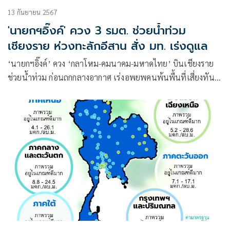
13 กันยายน 2567
'นายกฯอิ๊งค์' ควง 3 รมต. ช่วยน้ำท่วม
เชียงราย ห่วงทะลักอีสาน สั่ง มท. เร่งดูแล
‘นายกฯอิ๊งค์’ ควง ‘กลาโหม-คมนาคม-มหาดไทย’ บินเชียงราย
ช่วยน้ำท่วม ก่อนถกกลางอากาศ เร่งอพยพคนพ้นพื้นที่เสี่ยงทันที
สั่ง มท. กำกับใกล้ชิดอีสาน