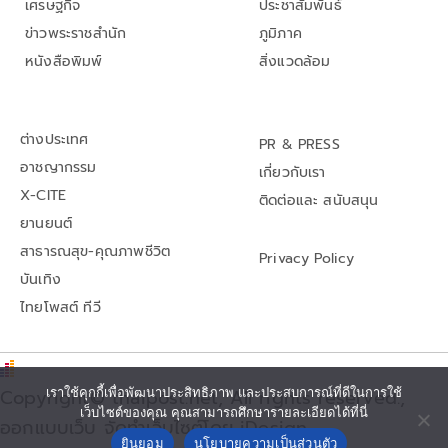
เศรษฐกิจ
ประชาสัมพันธ์
ข่าวพระราชสำนัก
ภูมิภาค
หนังสือพิมพ์
สิ่งแวดล้อม
ต่างประเทศ
PR & PRESS
อาชญากรรม
เกี่ยวกับเรา
X-CITE
ติดต่อและ สนับสนุน
ยานยนต์
สาธารณสุข-คุณภาพชีวิต
Privacy Policy
บันเทิง
ไทยโพสต์ ทีวี
Copyright© thaipost.net, All rights reserved.,
เราใช้คุกกี้เพื่อพัฒนาประสิทธิภาพ และประสบการณ์ที่ดีในการใช้
เว็บไซต์ของคุณ คุณสามารถศึกษารายละเอียดได้ที่นี่
ออกแบบเว็บ จัดทำเว็บไซต์โดย iDesign
ยินยอม
นโยบายความเป็นส่วนตัว