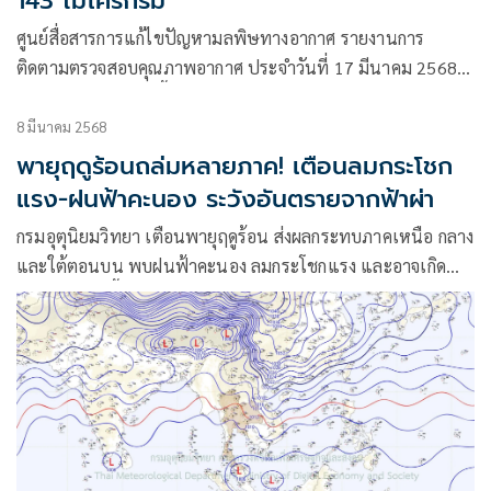
143 ไมโครกรัม
ศูนย์สื่อสารการแก้ไขปัญหามลพิษทางอากาศ รายงานการ
ติดตามตรวจสอบคุณภาพอากาศ ประจำวันที่ 17 มีนาคม 2568
ณ 07:00 น. สรุปดังนี้
8 มีนาคม 2568
พายุฤดูร้อนถล่มหลายภาค! เตือนลมกระโชก
แรง-ฝนฟ้าคะนอง ระวังอันตรายจากฟ้าผ่า
กรมอุตุนิยมวิทยา เตือนพายุฤดูร้อน ส่งผลกระทบภาคเหนือ กลาง
และใต้ตอนบน พบฝนฟ้าคะนอง ลมกระโชกแรง และอาจเกิด
ฟ้าผ่าในบางพื้นที่ ขณะที่คลื่นลมทะเลอ่าวไทยและอันดามันมี
กำลังแรงขึ้น ชาวเรือควรเพิ่มความระมัดระวัง หลีกเลี่ยงที่โล่งแจ้ง
ใต้ต้นไม้ใหญ่ และสิ่งปลูกสร้างที่ไม่แข็งแรง