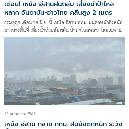
กลาง และภาคตะวันออก เริ่มมีฝนลดลง แต่ยังคงมีฝนตกหนักบาง
เตือน! เหนือ-อีสานฝนถล่ม เสี่ยงน้ำป่าไหล
แห่ง
หลาก อันดามัน-อ่าวไทย คลื่นสูง 2 เมตร
กรมอุตุฯ เตือน 28 มิ.ย. นี้ เหนือ-อีสาน-กทม. ฝนตกหนักถึงหนัก
มากบางพื้นที่ เสี่ยงน้ำท่วมฉับพลัน น้ำป่าไหลหลาก โดยเฉพาะ
เชียงราย-น่าน-อุดรฯ-สกลฯ-นครพนม
20 พฤษภาคม 2568
เหนือ อีสาน กลาง กทม. ฝนยังตกหนัก ระวัง