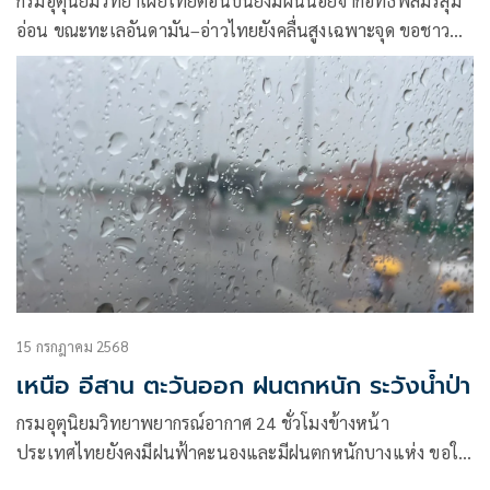
กรมอุตุนิยมวิทยาเผยไทยตอนบนยังมีฝนน้อยจากอิทธิพลมรสุม
อ่อน ขณะทะเลอันดามัน–อ่าวไทยยังคลื่นสูงเฉพาะจุด ขอชาว
เรือหลีกเลี่ยงบริเวณฝนฟ้าคะนอง เหนือ-อีสาน-กลาง ฝนเพียง
ร้อยละ 2
15 กรกฎาคม 2568
เหนือ อีสาน ตะวันออก ฝนตกหนัก ระวังน้ำป่า
กรมอุตุนิยมวิทยาพยากรณ์อากาศ 24 ชั่วโมงข้างหน้า
ประเทศไทยยังคงมีฝนฟ้าคะนองและมีฝนตกหนักบางแห่ง ขอให้
ประชาชนในบริเวณดัง