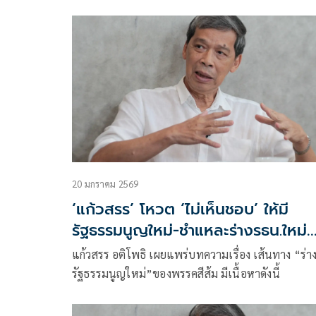
??? มีเนื้อหาดังนี้
20 มกราคม 2569
‘แก้วสรร’ โหวต ‘ไม่เห็นชอบ’ ให้มี
รัฐธรรมนูญใหม่-ชำแหละร่างรธน.ใหม่
ของพรรคส้ม
แก้วสรร อติโพธิ เผยแพร่บทความเรื่อง เส้นทาง “ร่า
รัฐธรรมนูญใหม่”ของพรรคสีส้ม มีเนื้อหาดังนี้