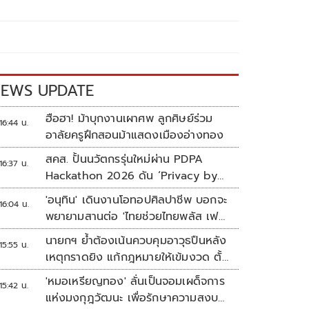
EWS UPDATE
ฮือฮา! ม้าบุกงานเผาศพ ลูกศิษย์ร่วม
16:44 น.
อาลัยครูฝึกสอนม้าแสดงเมืองอ่างทอง
สคส. ปั้นนวัตกรรุ่นใหม่ผ่าน PDPA
16:37 น.
Hackathon 2026 ดัน ‘Privacy by
Design for all’ สู่โซลูชันคุ้มครอง
'อนุทิน' เดินงานโอทอปศิลปาชีพ บอกจะ
16:04 น.
ข้อมูลส่วนบุคคลที่ใช้ได้จริง
พยายามสานต่อ 'ไทยช่วยไทยพลัส เฟส
2'
นายกฯ ย้ำต้องเน้นควบคุมอาวุธปืนหลัง
15:55 น.
เหตุกราดยิง แก้กฎหมายให้เข้มงวด ตั้ง
ด่านตรวจเพิ่ม
'หมอเหรียญทอง' ลั่นเป็นจอมเผด็จการ
15:42 น.
แห่งมงกุฎวัฒนะ เพื่อรักษาความสงบ