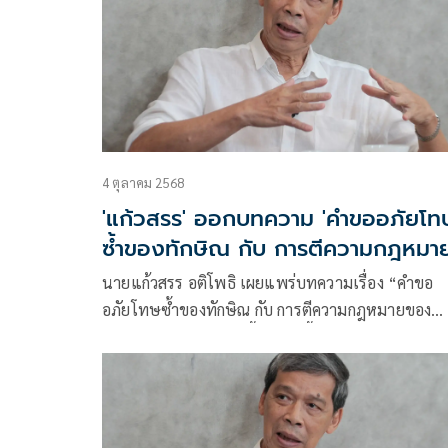
4 ตุลาคม 2568
'แก้วสรร' ออกบทความ 'คำขออภัยโท
ซ้ำของทักษิณ กับ การตีความกฎหมา
ของกระทรวงยุติธรรม'
นายแก้วสรร อติโพธิ เผยแพร่บทความเรื่อง “คำขอ
อภัยโทษซ้ำของทักษิณ กับ การตีความกฎหมายของ
กระทรวงยุติธรรม” มีเนื้อหาดังนี้