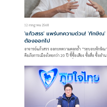
12 กรกฎาคม 2568
'แก้วสรร' แพร่บทความด่วน! 'ทักษิณ'
ต้องออกไป
อาจารย์แก้วสรร ออกบทความตอกย้ำ “ระบอบทักษิณ
คือภัยการเมืองไทยกว่า 20 ปี ชี้ซื้อเสียง ซื้อสื่อ ซื้ออำ
กอบโกยผลประโยชน์มหาศาล ขึ้นเวที Dinner Talk เป
ดิ้นเฮือกสุดท้าย ลั่นหากศาลให้ “อุ๊งอิ๊ง”