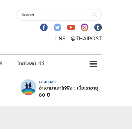
LINE : @THAIPOST
พ์
ไทยโพสต์ ทีวี
มองมุมสูง
จำเขามาเล่าให้ฟัง : เมื่อเราอายุ
80 ปี