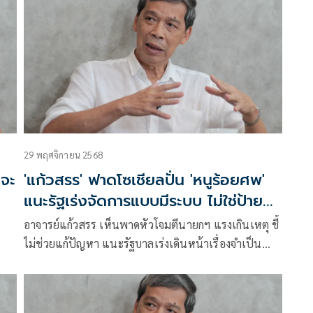
29 พฤศจิกายน 2568
.จะ
'แก้วสรร' ฟาดโซเชียลปั่น 'หนูร้อยศพ'
แนะรัฐเร่งจัดการแบบมีระบบ ไม่ใช่ป้าย
แพะ
อาจารย์แก้วสรร เห็นพาดหัวโจมตีนายกฯ แรงเกินเหตุ ชี้
ไม่ช่วยแก้ปัญหา แนะรัฐบาลเร่งเดินหน้าเรื่องจำเป็น
เช่นสอบสวนเหตุอุทกภัย-ทำสมุดปกขาว-พัฒนาระบบ
เตือนภัยจุลภาค เพื่อให้หาดใหญ่รับมือภัยได้จริง