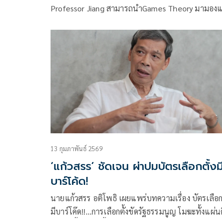
Professor Jiang สามารถนำGames Theory มามอง
13 กุมภาพันธ์ 2569
‘แก้วสรร’ ชัดเจน ผ่าปมบัตรเลือกตั้งม
บาร์โค้ด!
นายแก้วสรร อติโพธิ เผยแพร่บทความเรื่อง บัตรเลือกต
มีบาร์โค๊ด!!…การเลือกตั้งขัดรัฐธรรมนูญ โมฆะทั้งแผ่น