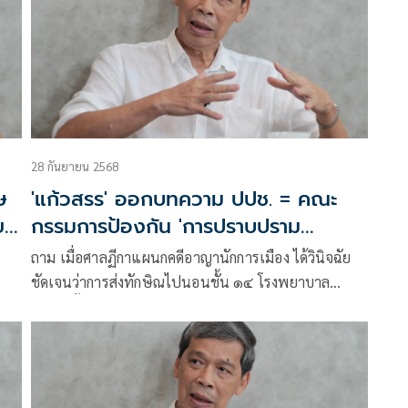
28 กันยายน 2568
ษ
'แก้วสรร' ออกบทความ ปปช. = คณะ
ย
กรรมการป้องกัน 'การปราบปราม
คอรัปชั่น'???
ถาม เมื่อศาลฏีกาแผนกคดีอาญานักการเมือง ได้วินิจฉัย
ชัดเจนว่าการส่งทักษิณไปนอนชั้น ๑๔ โรงพยาบาล
ตำรวจนั้นไม่ชอบด้วยกฎหมาย ฟังได้ว่าเป็นการช่วยเหลือ
นักโทษโดยเจ้าหน้าที่ ที่ตัวนักโทษเองก็รู้เห็นเป็นใจด้วย
แล้วเช่นนี้