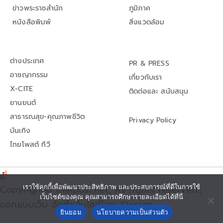
ข่าวพระราชสำนัก
ภูมิภาค
หนังสือพิมพ์
สิ่งแวดล้อม
ต่างประเทศ
PR & PRESS
อาชญากรรม
เกี่ยวกับเรา
X-CITE
ติดต่อและ สนับสนุน
ยานยนต์
สาธารณสุข-คุณภาพชีวิต
Privacy Policy
บันเทิง
ไทยโพสต์ ทีวี
Copyright© thaipost.net, All rights reserved.,
เราใช้คุกกี้เพื่อพัฒนาประสิทธิภาพ และประสบการณ์ที่ดีในการใช้
เว็บไซต์ของคุณ คุณสามารถศึกษารายละเอียดได้ที่นี่
ออกแบบเว็บ จัดทำเว็บไซต์โดย iDesign
ยินยอม
นโยบายความเป็นส่วนตัว