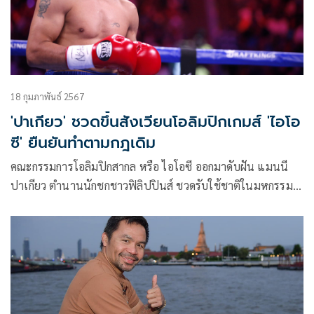
18 กุมภาพันธ์ 2567
'ปาเกียว' ชวดขึ้นสังเวียนโอลิมปิกเกมส์ 'ไอโอ
ซี' ยืนยันทำตามกฎเดิม
คณะกรรมการโอลิมปิกสากล หรือ ไอโอซี ออกมาดับฝัน แมนนี
ปาเกียว ตำนานนักชกชาวฟิลิปปินส์ ชวดรับใช้ชาติในมหกรรม
กีฬาโอลิมปิก 2024 ณ กรุงปารีส ประเทศฝรั่งเศส หลังออกมา
ยืนยันว่าทุกอย่างต้องเป็นไปตามกฎ