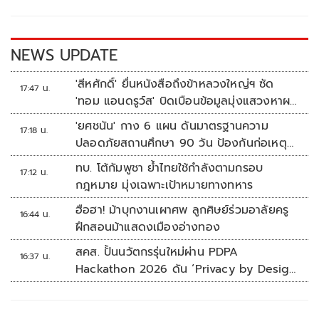
o
n
k
k
NEWS UPDATE
'สีหศักดิ์' ยื่นหนังสือถึงข้าหลวงใหญ่ฯ ซัด
17:47 น.
'ทอม แอนดรูว์ส' บิดเบือนข้อมูลมุ่งแสวงหาผล
ประโยชน์ทางการเมือง
'ยศชนัน' กาง 6 แผน ดันมาตรฐานความ
17:18 น.
ปลอดภัยสถานศึกษา 90 วัน ป้องกันก่อเหตุ
รุนแรง
ทบ. โต้กัมพูชา ย้ำไทยใช้กำลังตามกรอบ
17:12 น.
กฎหมาย มุ่งเฉพาะเป้าหมายทางทหาร
ฮือฮา! ม้าบุกงานเผาศพ ลูกศิษย์ร่วมอาลัยครู
16:44 น.
ฝึกสอนม้าแสดงเมืองอ่างทอง
สคส. ปั้นนวัตกรรุ่นใหม่ผ่าน PDPA
16:37 น.
Hackathon 2026 ดัน ‘Privacy by Design
for all’ สู่โซลูชันคุ้มครองข้อมูลส่วนบุคคลที่
ใช้ได้จริง