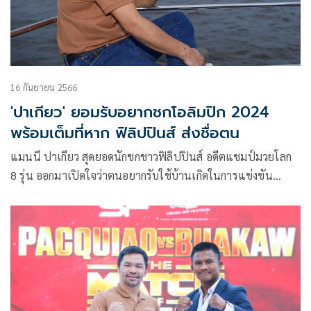
16 กันยายน 2566
'ปาเกียว' ยอมรับอยากชกโอลิมปิก 2024
พร้อมเต็มที่หาก ฟิลิปปินส์ ส่งชื่อตน
แมนนี ปาเกียว สุดยอดนักชกชาวฟิลิปปินส์ อดีตแชมป์มวยโลก
8 รุ่น ออกมาเปิดใจว่าตนอยากรับใช้บ้านเกิดในการแข่งขัน
มหกรรมกีฬาโอลิมปิกเกมส์ “ปารีส 2024” ที่ประเทศฝรั่งเศส ใน
ปีหน้า