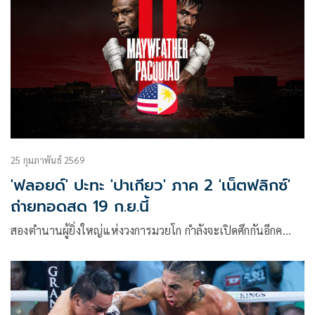
25 กุมภาพันธ์ 2569
'ฟลอยด์' ปะทะ 'ปาเกียว' ภาค 2 'เน็ตฟลิกซ์'
ถ่ายทอดสด 19 ก.ย.นี้
สองตำนานผู้ยิ่งใหญ่แห่งวงการมวยโก กำลังจะเปิดศึกกันอีกค…