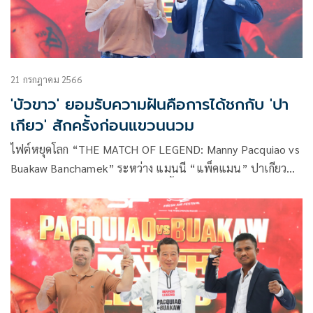
21 กรกฎาคม 2566
'บัวขาว' ยอมรับความฝันคือการได้ชกกับ 'ปา
เกียว' สักครั้งก่อนแขวนนวม
ไฟต์หยุดโลก “THE MATCH OF LEGEND: Manny Pacquiao vs
Buakaw Banchamek” ระหว่าง แมนนี “แพ็คแมน” ปาเกียว
พบ บัวขาว บัญชาเมฆ จะระเบิดศึกขึ้นในช่วงเดือนมกราคม
2567 โดยเมื่อวันที่ 21 กรกฎาคมที่ผ่านมา มีการตั้งโต๊ะแถลงข่าว
อย่างเป็นทางการ