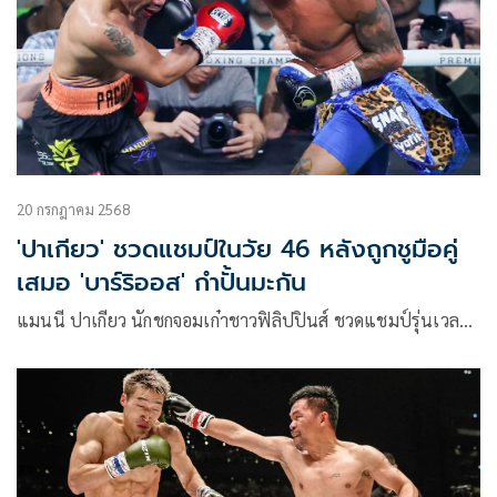
20 กรกฎาคม 2568
'ปาเกียว' ชวดแชมป์ในวัย 46 หลังถูกชูมือคู่
เสมอ 'บาร์ริออส' กำปั้นมะกัน
แมนนี ปาเกียว นักชกจอมเก๋าชาวฟิลิปปินส์ ชวดแชมป์รุ่นเวล…