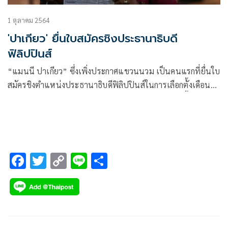
1 ตุลาคม 2564
'ปาเกียว' ยื่นใบสมัครชิงประธานาธิบดี
ฟิลิปปินส์
“แมนนี ปาเกียว” ซึ่งเพิ่งประกาศแขวนนวม เป็นคนแรกที่ยื่นใบ
สมัครชิงตำแหน่งประธานาธิบดีฟิลิปปินส์ในการเลือกตั้งเดือน
พฤษภาคมปีหน้า เจ้าตัวประกาศไม่หวั่นไหวกับโพลที่ชี้ว่ามี
คะแนนนิยมอยู่อันดับ 4
F
T
C
Li
S
ac
wi
o
n
h
e
tt
p
e
ar
b
er
y
e
o
Li