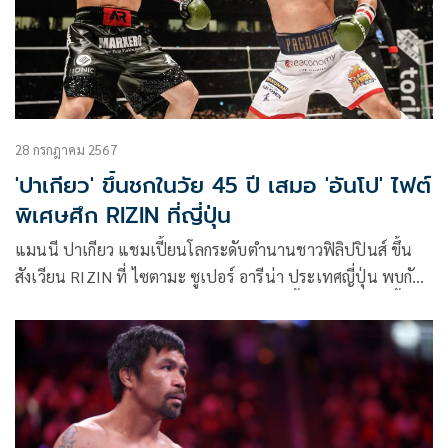
28 กรกฎาคม 2567
'ปาเกียว' ขึ้นชกในวัย 45 ปี เสมอ 'อันโป' ไฟต์
พิเศษศึก RIZIN ที่ญี่ปุ่น
แมนนี ปาเกียว แชมเปี้ยนโลกระดับตำนานชาวฟิลิปปินส์ ขึ้น
สังเวียน RIZIN ที่ ไซตามะ ซูเปอร์ อารีน่า ประเทศญี่ปุ่น พบกับ
นักชกเจ้าถิ่น อย่าง รุกิยะ อันโป โดยอีเวนต์นี้ขายตั๋วหมดเกลี้ยง มี
แฟนหมัดมวยเข้าไปชมถึง 48,117 คน เมื่อ 28 ก.ค.ที่ผ่านมา