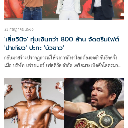
21 กรกฎาคม 2566
'เสี่ยวินิจ'​ ทุ่มเงินกว่า 800 ล้าน จัดดรีมไฟต์
'ปาเกียว'​ ปะทะ 'บัวขาว'​
กลับมาสร้างปรากฏการณ์ให้วงการกีฬาโลกต้องจดจำกันอีกครั้ง
เมื่อ บริษัท เฟรชแอร์ เฟสติวัล จำกัด เตรียมระเบิดศึกโคตรมวย
ไฟต์ถล่มโลก การดวลกำปั้นระหว่าง 2 นักมวยในตำนานวงการ
มวยโลก “เดอะแพ็คแมน” แมนนี่ ปาเกียว และบัวขาว บัญชา
เมฆ