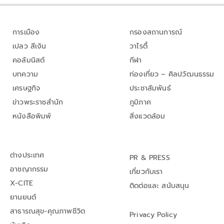
การเมือง
กรองสถานการณ์
เปลว สีเงิน
วาไรตี้
คอลัมนิสต์
กีฬา
บทความ
ท่องเที่ยว – ศิลปวัฒนธรรม
เศรษฐกิจ
ประชาสัมพันธ์
ข่าวพระราชสำนัก
ภูมิภาค
หนังสือพิมพ์
สิ่งแวดล้อม
ต่างประเทศ
PR & PRESS
อาชญากรรม
เกี่ยวกับเรา
X-CITE
ติดต่อและ สนับสนุน
ยานยนต์
สาธารณสุข-คุณภาพชีวิต
Privacy Policy