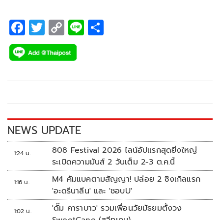
F
T
C
Li
S
ac
wi
o
n
h
e
tt
p
e
ar
b
er
y
e
o
Li
o
n
k
k
NEWS UPDATE
808 Festival 2026 ไลน์อัปแรกสุดยิ่งใหญ่
1:24 น.
ระเบิดความมันส์ 2 วันเต็ม 2-3 ต.ค.นี้
M4 คัมแบคตามสัญญา! ปล่อย 2 ซิงเกิลแรก
1:16 น.
'อะดรีนาลีน' และ 'ชอบU'
'ดั๊ม คาราบาว' รวมเพื่อนวัยมัธยมตั้งวง
1:02 น.