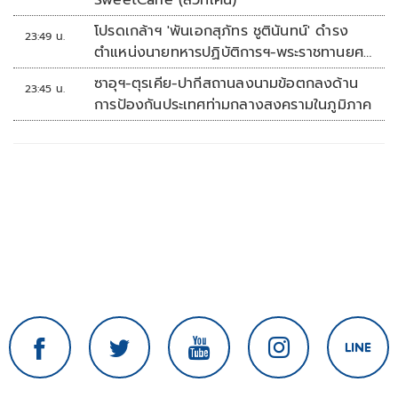
SweetCane (สวีทเคน)
โปรดเกล้าฯ 'พันเอกสุภัทร ชูตินันทน์' ดำรง
23:49 น.
ตำแหน่งนายทหารปฏิบัติการฯ-พระราชทานยศ
'พลตรี'
ซาอุฯ-ตุรเคีย-ปากีสถานลงนามข้อตกลงด้าน
23:45 น.
การป้องกันประเทศท่ามกลางสงครามในภูมิภาค