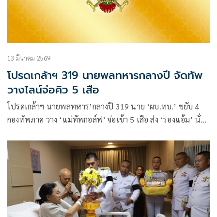
13 มีนาคม 2569
โปรดเกล้าฯ 319 นายพลทหารกลางปี จัดทัพ
วางไลน์จ่อคิว 5 เสือ
โปรดเกล้าฯ นายพลทหาร’กลางปี 319 นาย ‘ผบ.ทบ.’ ขยับ 4
กองทัพภาค วาง ‘แม่ทัพกอล์ฟ’ จ่อเข้า 5 เสือ ส่ง ‘รองแอ้ม’ นั่ง
แม่ทัพน้อยที่ 1 ขณะที่อดีต ‘ผบ.พล.2 รอ.’ คัมแบ็ก นั่งรอง
แม่ทัพภาค 1 ‘เสธ.ต๊อด’ ขึ้นรองเจ้ากรมฯ