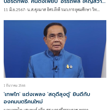
บอร์ดกพอ. คนดังเพียบ 'อรรถพล ใหญ่สว่าง
-บวรศักดิ์ อุวรรณโณ-บรรเจิด สิงคะเนติ'
11 มิ.ย.2567- น.ส.ศุภมาส อิศรภักดี รมว.การอุดมศึกษา วิท…
1 ธันวาคม 2566
'เทพไท' แต่งเพลง 'สดุดีลุงตู่' ยินดีกับ
องคมนตรีคนใหม่
นายเทพไท เสนพงศ์ อดีต สส.นครศรีธรรมราช พรรค