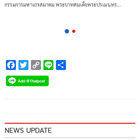
กรรมการมหาเถรสมาคม พระบาทสมเด็จพระปรเมนทร
รามาธิบดีศรีสินทรมหาวชิราลงกรณ พระวชิรเกล้าเจ้าอยู่หัว
F
T
C
Li
S
ac
wi
o
n
h
e
tt
p
e
ar
b
er
y
e
o
Li
o
n
k
k
NEWS UPDATE