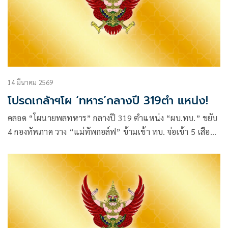
14 มีนาคม 2569
โปรดเกล้าฯโผ ‘ทหาร’กลางปี 319ตำ แหน่ง!
คลอด “โผนายพลทหาร” กลางปี 319 ตำแหน่ง “ผบ.ทบ.” ขยับ
4 กองทัพภาค วาง “แม่ทัพกอล์ฟ” ข้ามเข้า ทบ. จ่อเข้า 5 เสือ
อดีต “ผบ.พล.2 รอ.” คัมแบ็กนั่งรองแม่ทัพภาค 1 “เสธ.ต๊อด”
ขึ้นรองเจ้ากรมฯ ผบ.เหล่าทัพหนุนยกระดับใช้
คลื่นแม่เหล็กไฟฟ้าในการรบยุคใหม่