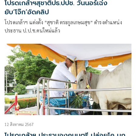
โปรดเกล้าฯสุชาติปธ.ปปช. วันนอร์เฉ่ง
ยับ‘โจ๊ก’อัดคลิป
โปรดเกล้าฯ แต่งตั้ง “สุชาติ ตระกูลเกษมสุข” ดำรงตำแหน่ง
ประธาน ป.ป.ช.คนใหม่แล้ว
12 สิงหาคม 2567
โปรดเกล้าฯ ประธานองคมนตรี ปล่อยโค นก