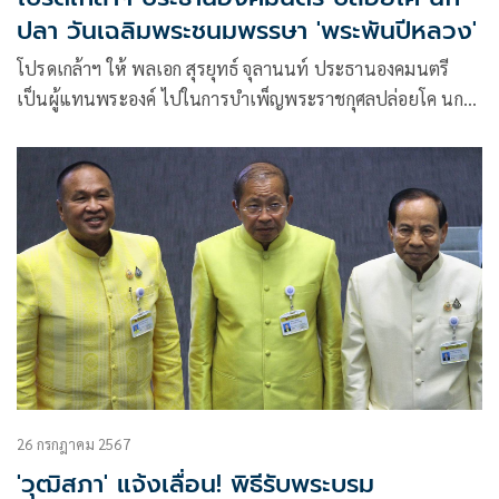
ปลา วันเฉลิมพระชนมพรรษา 'พระพันปีหลวง'
โปรดเกล้าฯ ให้ พลเอก สุรยุทธ์ จุลานนท์ ประธานองคมนตรี
เป็นผู้แทนพระองค์ ไปในการบำเพ็ญพระราชกุศลปล่อยโค นก
และปลา
26 กรกฎาคม 2567
'วุฒิสภา' แจ้งเลื่อน! พิธีรับพระบรม