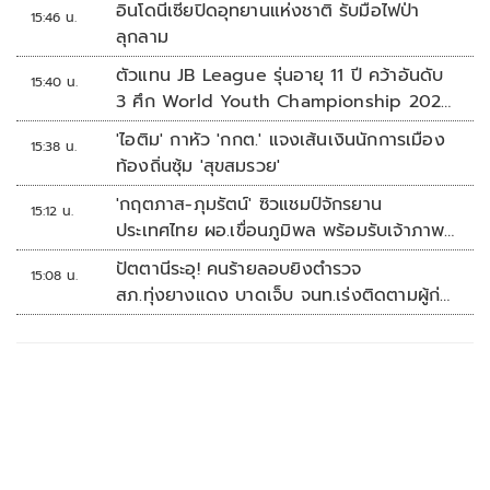
อินโดนีเซียปิดอุทยานแห่งชาติ รับมือไฟป่า
15:46 น.
ลุกลาม
ตัวแทน JB League รุ่นอายุ 11 ปี คว้าอันดับ
15:40 น.
3 ศึก World Youth Championship 2026
ที่สิงคโปร์
'ไอติม' กาหัว 'กกต.' แจงเส้นเงินนักการเมือง
15:38 น.
ท้องถิ่นซุ้ม 'สุขสมรวย'
'กฤตภาส-ภุมรัตน์' ซิวแชมป์จักรยาน
15:12 น.
ประเทศไทย ผอ.เขื่อนภูมิพล พร้อมรับเจ้าภาพ
ต่อ ปี 2570
ปัตตานีระอุ! คนร้ายลอบยิงตำรวจ
15:08 น.
สภ.ทุ่งยางแดง บาดเจ็บ จนท.เร่งติดตามผู้ก่อ
เหตุ