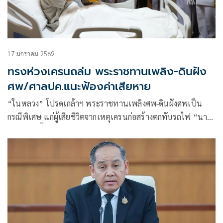
17 มกราคม 2569
ทรงห่วงเครนถล่ม พระราชทานเพลิง-ดินฝัง
ศพ/ศาลปค.แนะฟ้องค่าเสียหาย
“ในหลวง” โปรดเกล้าฯ พระราชทานเพลิงศพ-ดินฝังศพเป็น
กรณีพิเศษ แก่ผู้เสียชีวิตจากเหตุเครนก่อสร้างตกทับรถไฟ “นา
ยกฯ” ลงพื้นที่พระราม 2 ตรวจจุดเกิดเหตุ ซัดบริษัทรับเหมา
ประมาท-เลินเล่อ