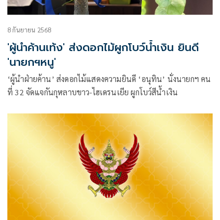
8 กันยายน 2568
'ผู้นำค้านเท้ง' ส่งดอกไม้ผูกโบว์น้ำเงิน ยินดี
'นายกฯหนู'
‘ผู้นำฝ่ายค้าน’ ส่งดอกไม้แสดงความยินดี ‘อนุทิน’ นั่งนายกฯ คน
ที่ 32 จัดแจกันกุหลาบขาว-ไฮเดรนเยีย ผูกโบว์สีน้ำเงิน