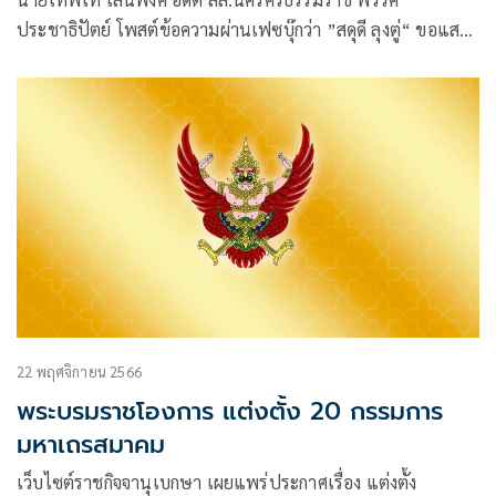
ประชาธิปัตย์ โพสต์ข้อความผ่านเฟซบุ๊กว่า ”สดุดี ลุงตู่“ ขอแสดง
ความยินดีกับ“ลุงตู่” พลเอกประยุทธ์ จันทร์โอชา ที่ได้รับโปรด
เกล้าฯ เป็นองคมนตรีคนใหม่
22 พฤศจิกายน 2566
พระบรมราชโองการ แต่งตั้ง 20 กรรมการ
มหาเถรสมาคม
เว็บไซต์ราชกิจจานุเบกษา เผยแพร่ประกาศเรื่อง แต่งตั้ง