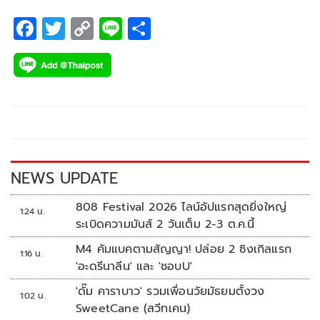
F
T
C
Li
S
ac
wi
o
n
h
e
tt
p
e
ar
b
er
y
e
o
Li
o
n
k
k
NEWS UPDATE
808 Festival 2026 ไลน์อัปแรกสุดยิ่งใหญ่
1:24 น.
ระเบิดความมันส์ 2 วันเต็ม 2-3 ต.ค.นี้
M4 คัมแบคตามสัญญา! ปล่อย 2 ซิงเกิลแรก
1:16 น.
'อะดรีนาลีน' และ 'ชอบU'
'ดั๊ม คาราบาว' รวมเพื่อนวัยมัธยมตั้งวง
1:02 น.
SweetCane (สวีทเคน)