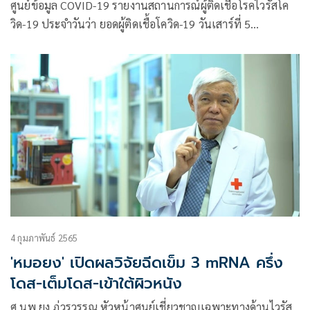
ศูนย์ข้อมูล COVID-19 รายงานสถานการณ์ผู้ติดเชื้อโรคไวรัสโค
วิด-19 ประจำวันว่า ยอดผู้ติดเชื้อโควิด-19 วันเสาร์ที่ 5
กุมภาพันธ์ 2565 รวม 10
4 กุมภาพันธ์ 2565
'หมอยง' เปิดผลวิจัยฉีดเข็ม 3 mRNA ครึ่ง
โดส-เต็มโดส-เข้าใต้ผิวหนัง
ศ.นพ.ยง ภู่วรวรรณ หัวหน้าศูนย์เชี่ยวชาญเฉพาะทางด้านไวรัส