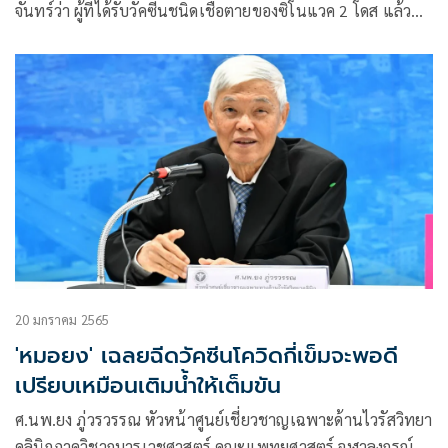
จันทร์ว่า ผู้ที่ได้รับวัคซีนชนิดเชื้อตายของซิโนแวค 2 โดส แล้ว
บูสต์ด้วยวัคซีนต่างชนิด เช่นของแอสตร้าเซนเนก้าหรือไฟเซอร์
สามารถเพิ่มระดับสารภูมิต้านทานในร่างกายได้เพิ่มขึ้นอย่างมี
นัยสำคัญ
20 มกราคม 2565
'หมอยง' เฉลยฉีดวัคซีนโควิดกี่เข็มจะพอดี
เปรียบเหมือนเติมน้ำให้เต็มขัน
ศ.นพ.ยง ภู่วรวรรณ หัวหน้าศูนย์เชี่ยวชาญเฉพาะด้านไวรัสวิทยา
คลินิกภาควิชากุมารเวชศาสตร์ คณะแพทยศาสตร์ จุฬาลงกรณ์