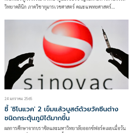
วิทยาคลินิก ภาควิชากุมารเวชศาสตร์ คณะแพทยศาสตร์
จุฬาลงกรณ์มหาวิทยาลัย โพสต์ข้อความผ่านเฟซบุ๊กว่า วัคซีนโค
วิด การให้วัคซีน mRNA ขนาดครึ่งโดส เต็มโดส และเข้าใต้
ผิวหนัง
24 มกราคม 2565
ชี้ 'ซิโนแวค' 2 เข็มแล้วบูสต์ด้วยวัคซีนต่าง
ชนิดกระตุ้นภูมิได้มากขึ้น
ผลการศึกษาจากบราซิลและมหาวิทยาลัยออกซ์ฟอร์ดเผยเมื่อวัน