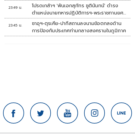
โปรดเกล้าฯ 'พันเอกสุภัทร ชูตินันทน์' ดำรง
23:49 น.
ตำแหน่งนายทหารปฏิบัติการฯ-พระราชทานยศ
'พลตรี'
ซาอุฯ-ตุรเคีย-ปากีสถานลงนามข้อตกลงด้าน
23:45 น.
การป้องกันประเทศท่ามกลางสงครามในภูมิภาค