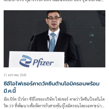
มหาวิทยาลัย โพสต์เฟซบุ๊กในหัวข้อ “วัคซีนโควิด จะฉีดวัคซีนกี่
เข็มพอ”
11 มกราคม 2565
ซีอีโอไฟเซอร์คาดวัคซีนต้านโอมิครอนพร้อม
มี.ค.นี้
อัลเบิร์ต บัวร์ลา ซีอีโอของบริษัท ไฟเซอร์ คาดว่าวัคซีนป้องกันโค
วิด-19 ที่พัฒนาเพื่อจัดการกับสายพันธุ์โอมิครอนโดยเฉพาะน่า