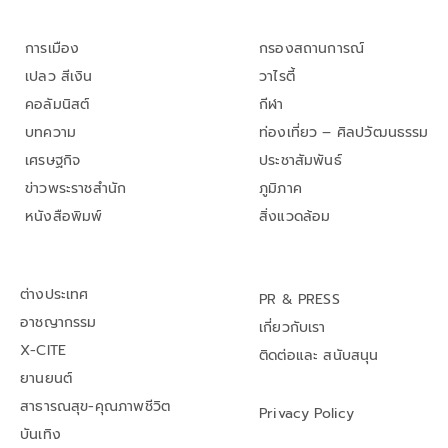
การเมือง
กรองสถานการณ์
เปลว สีเงิน
วาไรตี้
คอลัมนิสต์
กีฬา
บทความ
ท่องเที่ยว – ศิลปวัฒนธรรม
เศรษฐกิจ
ประชาสัมพันธ์
ข่าวพระราชสำนัก
ภูมิภาค
หนังสือพิมพ์
สิ่งแวดล้อม
ต่างประเทศ
PR & PRESS
อาชญากรรม
เกี่ยวกับเรา
X-CITE
ติดต่อและ สนับสนุน
ยานยนต์
สาธารณสุข-คุณภาพชีวิต
Privacy Policy
บันเทิง