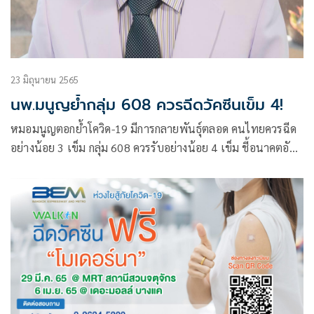
23 มิถุนายน 2565
นพ.มนูญย้ำกลุ่ม 608 ควรฉีดวัคซีนเข็ม 4!
หมอมนูญตอกย้ำโควิด-19 มีการกลายพันธุ์ตลอด คนไทยควรฉีด
อย่างน้อย 3 เข็ม กลุ่ม 608 ควรรับอย่างน้อย 4 เข็ม ชี้อนาคตอัน
ใกล้จะมี mRNA โมเดอร์นารุ่นใหม่ออกมา