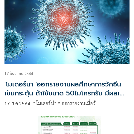
17 ธันวาคม 2564
'โมเดอร์นา 'ออกรายงานผลศึกษาการวัคซีน
เข็มกระตุ้น ถ้าใช้ขนาด 50ไมโครกรัม มีผลเพิ่ม
ภูมิคุ้มกันต่อ'โอมิครอน' อย่างมีนัยสำคัญ
17 ธ.ค.2564- “โมเดอร์น่า ” ออกรายงานเมื่อวั…