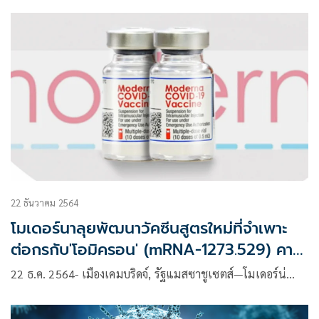
ไป หรือ หญิงตั้งครรภ์
22 ธันวาคม 2564
โมเดอร์นาลุยพัฒนาวัคซีนสูตรใหม่ที่จำเพาะ
ต่อกรกับ'โอมิครอน' (mRNA-1273.529) คาด
จะทดลองทางคลินิกได้ในช่วงต้นปี 2565
22 ธ.ค. 2564- เมืองเคมบริดจ์, รัฐแมสซาชูเซตส์—โมเดอร์น่…