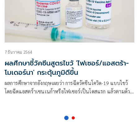
7 ธันวาคม 2564
ผลศึกษาชี้วัคซีนสูตรไขว้ 'ไฟเซอร์/แอสตร้า-
โมเดอร์นา' กระตุ้นภูมิดีขึ้น
ผลการศึกษาจากอังกฤษเผยว่า การฉีดวัคซีนโควิด-19 แบบไขว้
โดยฉีดแอสตร้าเซนเนก้าหรือไฟเซอร์เป็นโดสแรก แล้วตามด้วย
โมเดอร์นาในอีก 9 สัปดาห์ต่อมา สามารถกระตุ้นการตอบสนอง
ทางภูมิคุ้มกันได้ดีขึ้น