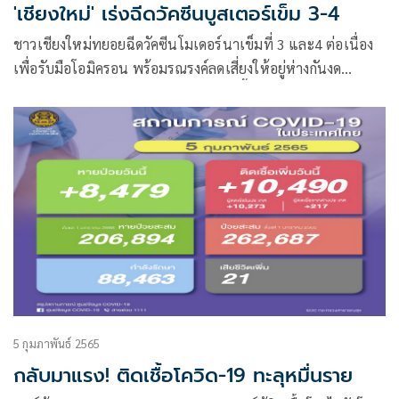
'เชียงใหม่' เร่งฉีดวัคซีนบูสเตอร์เข็ม 3-4
ชาวเชียงใหม่ทยอยฉีดวัคซีนโมเดอร์นาเข็มที่ 3 และ4 ต่อเนื่อง
เพื่อรับมือโอมิครอน พร้อมรณรงค์​ลดเสี่ยงให้อยู่ห่างกันงด
กิจกรรม​เสี่ยงสัมผัส​ทุกด้าน​ หลังยอดติดเชื้อ​พุ่งไม่หยุด
5 กุมภาพันธ์ 2565
กลับมาแรง! ติดเชื้อโควิด-19 ทะลุหมื่นราย