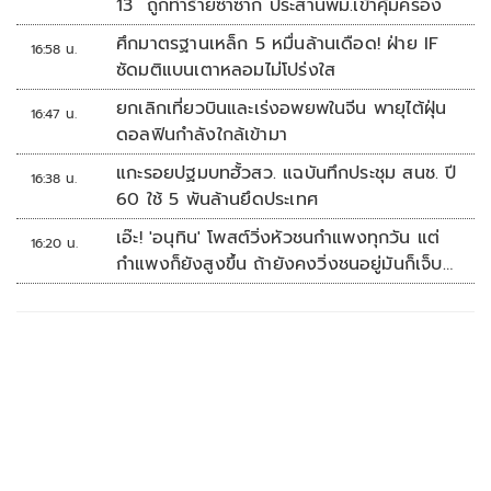
13 ถูกทำร้ายซ้ำซาก ประสานพม.เข้าคุ้มครอง
ศึกมาตรฐานเหล็ก 5 หมื่นล้านเดือด! ฝ่าย IF
16:58 น.
ซัดมติแบนเตาหลอมไม่โปร่งใส
ยกเลิกเที่ยวบินและเร่งอพยพในจีน พายุไต้ฝุ่น
16:47 น.
ดอลฟินกำลังใกล้เข้ามา
แกะรอยปฐมบทฮั้วสว. แฉบันทึกประชุม สนช. ปี
16:38 น.
60 ใช้ 5 พันล้านยึดประเทศ
เอ๊ะ! 'อนุทิน' โพสต์วิ่งหัวชนกำแพงทุกวัน แต่
16:20 น.
กำแพงก็ยังสูงขึ้น ถ้ายังคงวิ่งชนอยู่มันก็เจ็บ
หัวอีก