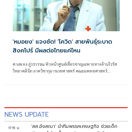
'หมอยง' แจงชัด! 'โควิด' สายพันธุ์ระบาด
สิงคโปร์ มีผลต่อไทยแค่ไหน
ศ.นพ.ยง ภู่วรวรรณ หัวหน้าศูนย์เชี่ยวชาญเฉพาะทางด้านไวรัส
วิทยาคลินิก ภาควิชากุมารเวชศาสตร์ คณะแพทยศาสตร์
จุฬาลงกรณ์มหาวิทยาลัย
NEWS UPDATE
'สส.อังสณา' นำทีมพรรคเศรษฐกิจ ช่วยเด็ก
17:15 น.