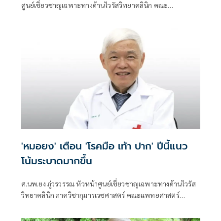
ศูนย์เชี่ยวชาญเฉพาะทางด้านไวรัสวิทยาคลินิก คณะ
แพทยศาสตร์ จุฬาลงกรณ์มหาวิทยาลัย โพสต์ข้อความผ่านเฟ
ซบุ๊กว่า ความซื่อสัตย์ ไม่คดโกงต้องปลูกฝังตั้งแต่ยังเด็ก
'หมอยง' เตือน 'โรคมือ เท้า ปาก' ปีนี้แนว
โน้มระบาดมากขึ้น
ศ.นพ.ยง ภู่วรวรรณ หัวหน้าศูนย์เชี่ยวชาญเฉพาะทางด้านไวรัส
วิทยาคลินิก ภาควิชากุมารเวชศาสตร์ คณะแพทยศาสตร์
จุฬาลงกรณ์มหาวิทยาลัย