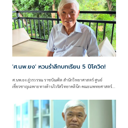
'ศ.นพ.ยง' หวนรำลึกบทเรียน 5 ปีโควิด!
ศ.นพ.ยง ภู่วรวรรณ ราชบัณฑิต สำนักวิทยาศาสตร์ ศูนย์
เชี่ยวชาญเฉพาะทางด้านไวรัสวิทยาคลินิก คณะแพทยศาสตร์
จุฬาลงกรณ์มหาวิทยาลัย