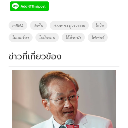
Tags
mRNA
วัคซีน
ศ.นพ.ยง ภู่วรวรรณ
โควิด
โมเดอร์นา
โอมิครอน
ใต้ผิวหนัง
ไฟเซอร์
ข่าวที่เกี่ยวข้อง