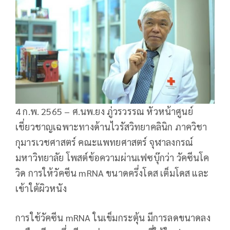
4 ก.พ. 2565 – ศ.นพ.ยง ภู่วรวรรณ หัวหน้าศูนย์
เชี่ยวชาญเฉพาะทางด้านไวรัสวิทยาคลินิก ภาควิชา
กุมารเวชศาสตร์ คณะแพทยศาสตร์ จุฬาลงกรณ์
มหาวิทยาลัย โพสต์ข้อความผ่านเฟซบุ๊กว่า วัคซีนโค
วิด การให้วัคซีน mRNA ขนาดครึ่งโดส เต็มโดส และ
เข้าใต้ผิวหนัง
การใช้วัคซีน mRNA ในเข็มกระตุ้น มีการลดขนาดลง