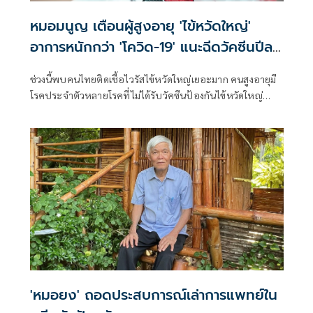
หมอมนูญ เตือนผู้สูงอายุ 'ไข้หวัดใหญ่'
อาการหนักกว่า 'โควิด-19' แนะฉีดวัคซีนปีละ
เข็ม ลดรุนแรง
ช่วงนี้พบคนไทยติดเชื้อไวรัสไข้หวัดใหญ่เยอะมาก คนสูงอายุมี
โรคประจำตัวหลายโรคที่ไม่ได้รับวัคซีนป้องกันไข้หวัดใหญ่
เวลาติดเชื้อ บางคนอาการหนัก
'หมอยง' ถอดประสบการณ์เล่าการแพทย์ใน