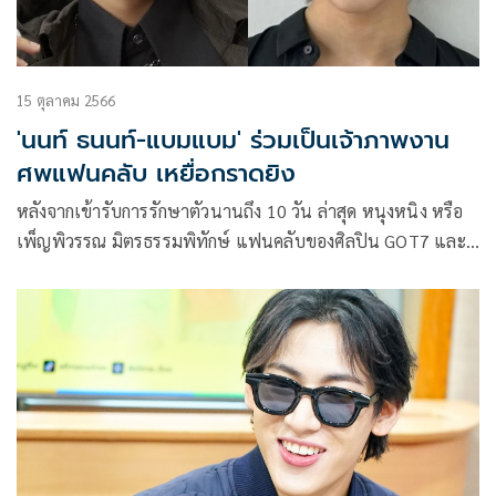
15 ตุลาคม 2566
'นนท์ ธนนท์-แบมแบม' ร่วมเป็นเจ้าภาพงาน
ศพแฟนคลับ เหยื่อกราดยิง
หลังจากเข้ารับการรักษาตัวนานถึง 10 วัน ล่าสุด หนุงหนิง หรือ
เพ็ญพิวรรณ มิตรธรรมพิทักษ์ แฟนคลับของศิลปิน GOT7 และ
นนท์-ธนนท์ จำเริญ หนึ่งในผู้บาดเจ็บที่ถูกเด็กวัย 14 กราดยิง ได้
เสียชีวิตลงแล้ว ทางครอบครัวจึงได้ออกมาแจ้งถึงกำหนดการสวด
อภิธรรม โดยจะตั้งบำเพ็ญกุศลที่ วัดบางไผ่พระอารามหลวง
จ.นนทบุรี ศาลา 2