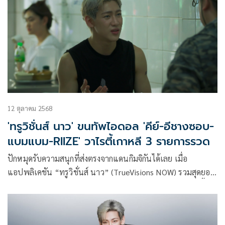
12 ตุลาคม 2568
'ทรูวิชั่นส์ นาว' ขนทัพไอดอล 'คีย์-อีชางซอบ-
แบมแบม-RIIZE' วาไรตี้เกาหลี 3 รายการรวด
ปักหมุดรับความสนุกที่ส่งตรงจากแดนกิมจิกันได้เลย เมื่อ
แอปพลิเคชัน “ทรูวิชั่นส์ นาว” (TrueVisions NOW) รวมสุดยอด
ความบันเทิงรายการสุดฮิตจากเกาหลีใต้ คว้า 3 รายการวาไรตี้ มา
ออกอากาศให้ได้รับชมพร้อมกัน สด ใหม่ สนุกแบบไร้รอยต่อ รับ
ประกันความเอ็กซ์คลูซีฟ ที่ “ทรูวิชั่นส์ นาว” ที่เดียว! สนุกไปกับ