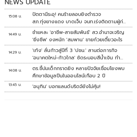
NEWS UPDATE
ปัตตานีระอุ! คนร้ายลอบยิงตำรวจ
15:08 น.
สภ.ทุ่งยางแดง บาดเจ็บ จนท.เร่งติดตามผู้ก่อ
เหตุ
ชำแหละ 'อาชีพ-สายสัมพันธ์' สว.อำนาจเจริญ
14:49 น.
'ยิ่งชีพ' งงหนัก 'สมพาน' ขายก๋วยเตี๋ยวอะไร
'เท้ง' ลั่นก้าวสู่ปีที่ 3 'ปชน.' สานต่อภารกิจ
14:29 น.
'อนาคตใหม่-ก้าวไกล' ซัดระบอบสีน้ำเงิน ทำ
หลักนิติรัฐ-นิติธรรมสั่นคลอน
ตร.ชี้ปมเด็กกราดยิง หลายปัจจัยเชื่อมโยงพบ
14:08 น.
ศึกษาข้อมูลปืนในออนไลน์เกือบ 2 ปี
13:45 น.
'อนุทิน' บอกแลนด์บริดจ์ยังไม่คุ้ม!