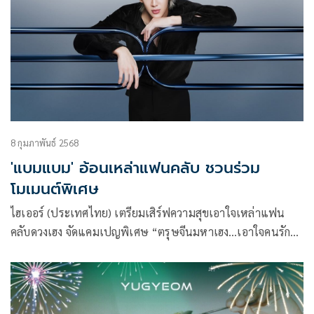
ซับไทย สตรีมพร้อมเกาหลี
8 กุมภาพันธ์ 2568
'แบมแบม' อ้อนเหล่าแฟนคลับ ชวนร่วม
โมเมนต์พิเศษ
ไฮเออร์ (ประเทศไทย) เตรียมเสิร์ฟความสุขเอาใจเหล่าแฟน
คลับดวงเฮง จัดแคมเปญพิเศษ “ตรุษจีนมหาเฮง…เอาใจคนรัก
แบมแบม” ชวนแฟน ๆ มาร่วมสร้างโมเมนต์สุดพิเศษร่วมกันกับ
แบมแบม-กันต์พิมุกต์ ภูวกุล