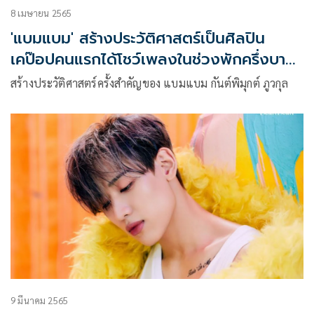
8 เมษายน 2565
'แบมแบม' สร้างประวัติศาสตร์เป็นศิลปิน
เคป๊อปคนแรกได้โชว์เพลงในช่วงพักครึ่งบาส
NBA
สร้างประวัติศาสตร์ครั้งสำคัญของ แบมแบม กันต์พิมุกต์ ภูวกุล
9 มีนาคม 2565