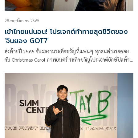
29 พฤศจิกายน 2565
เข้าไทยแน่นอน! โปรเจกต์ท้าทายสุดชีวิตของ
'จินยอง GOT7'
ส่งท้ายปี 2565 กับผลงานระทึกขวัญที่แฟนๆ ทุกคนต่างรอคอย
กับ Christmas Carol ภาพยนตร์ ระทึกขวัญโปรเจกต์ยักษ์ปิดท้าย
ปีที่จะมอบนิยามใหม่ให้วันคริสต์มาส โดยได้ พัคจินยอง ศิลปิน
ระดับแถวหน้าของเอเชียจากวง GOT7 และนักแสดงมากความ
สามารถที่เคยฝากผลงานโด่งดังมาแล้วจากซีรีส์ He is
Psychometric และ Yumi’s Cells 2 มาแสดงนำในบทบาท
ฝาแฝดที่ต้องกลับมาล้างแค้นซึ่งถือเป็นผลงานที่ท้าทายที่สุดใน
ชีวิตของจินยอง ล่าสุดภาพยนตร์ได้ปล่อย ตัวอย่างซับไทย ออกมา
พร้อมคอนเฟิร์มวันเข้าฉายให้แฟนๆ ชาวไทยเตรียมปักหมุดรอ
ชมได้แน่นอน 29 ธันวาคมนี้ในโรงภาพยนตร์