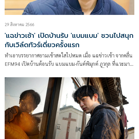
29 สิงหาคม 2566
'แฉข่าวเช้า' เปิดบ้านรับ 'แบมแบม' ชวนไปสนุก
กับเวิล์ดทัวร์เดี่ยวครั้งแรก
ทำเอาบรรยากาศยามเช้าสดใสไปหมด เมื่อ แฉข่าวเช้า จากคลื่น
EFM94 เปิดบ้านต้อนรับ แบมแบม-กันต์พิมุกต์ ภูวกุล ที่แวะมา
ทักทายแต่เช้า ชวนแฟนๆไปสนุกกับ AREA 52 พื้นที่ที่จะได้พบ
กับสิ่งที่ทุกคนไม่เคยคาดคิด เพราะนี่คือความพิเศษซึ่งจะเกิดขึ้น
ในเวิลด์ทัวร์แรกของแบมแบม 2023-2024 BamBam THE 1ST
WORLD TOUR [AREA 52] in BANGKOK วันที่ 28 ตุลาคมนี้