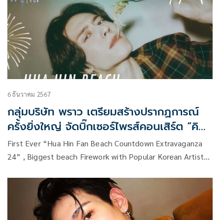
6 ธันวาคม 2567
กลุ่มบริษัท พราว เตรียมสร้างปรากฏการณ์
ครั้งยิ่งใหญ่ จัดบิ๊กเซอร์ไพรส์คอนเสิร์ต “คิม
ยูคยอม” เคาท์ดาวน์ริมทะเลเมืองหัวหิน
First Ever “Hua Hin Fan Beach Countdown Extravaganza
24” , Biggest beach Firework with Popular Korean Artist
“YUGYEOM, GOT 7” , 31 December 24 , 19.00 onward at
Beachside InterContinental Hua Hin Beach Resort