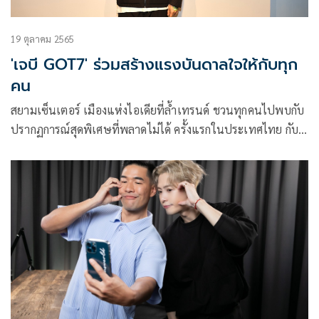
19 ตุลาคม 2565
'เจบี GOT7' ร่วมสร้างแรงบันดาลใจให้กับทุก
คน
สยามเซ็นเตอร์ เมืองแห่งไอเดียที่ล้ำเทรนด์ ชวนทุกคนไปพบกับ
ปรากฏการณ์สุดพิเศษที่พลาดไม่ได้ ครั้งแรกในประเทศไทย กับ
งาน Siam Center x JAY B ‘Be Yourself’ The First Exhibition
in Bangkok นิทรรศการโดยศิลปินระดับโลก JAY B สมาชิกวง
GOT7 ที่บินลัดฟ้ามาร่วมสร้างปรากฏการณ์ความร่วมมือทาง
ศิลปะ ดนตรี และดีไซน์ จัดเป็นนิทรรศการเต็มรูปแบบเป็นครั้ง
แรกสำหรับสยามเซ็นเตอร์ เพื่อสร้างแรงบันดาลใจให้กับทุกคน