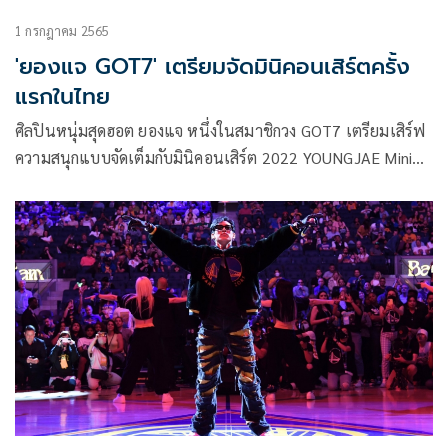
1 กรกฎาคม 2565
'ยองแจ GOT7' เตรียมจัดมินิคอนเสิร์ตครั้ง
แรกในไทย
ศิลปินหนุ่มสุดฮอต ยองแจ หนึ่งในสมาชิกวง GOT7 เตรียมเสิร์ฟ
ความสนุกแบบจัดเต็มกับมินิคอนเสิร์ต 2022 YOUNGJAE Mini
Concert ‘Sugar’ in Bangkok ให้เหล่าอากาเซ่ชาวไทย ได้มา
ร่วมดื่มด่ำ และเพลิดเพลินไปกับมินิคอนเสิร์ตทัวร์ที่จะมาจัดให้
แฟนๆ ชาวไทยได้ชมกันในวันที่ 16-17 กรกฎาคมนี้ ณ Central
World Live Hall