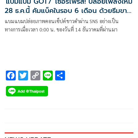
'แบมแบม GOT7' เซอร์ไพรส์! ปล่อยเพลงใหม่
28 ธ.ค.นี้ คัมแบ็คในรอบ 6 เดือน ด้วยธีมขาว
ดำ
แบมแบมปล่อยภาพคอนเซ็ปต์ขาวดำผ่าน SNS อย่างเป็น
ทางการเมื่อเวลา 0:00 น. ของวันที่ 14 ธันวาคมที่ผ่านมา
F
T
C
Li
S
ac
wi
o
n
h
e
tt
p
e
ar
b
er
y
e
o
Li
o
n
k
k