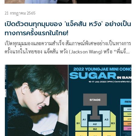
21 กรกฎาคม 2565
เปิดตัวตนทุกมุมของ 'แจ็คสัน หวัง' อย่างเป็น
ทางการครั้งแรกในไทย!
เปิดทุกมุมมองและความสำเร็จ สัมภาษณ์พิเศษอย่างเป็นทางการ
ครั้งแรกในไทยของ แจ็คสัน หวัง (Jackson Wang) หรือ “พี่แจ็ค”
แห่ง GOT7 ศิลปินชื่อดังจากเกาหลีใต้ ที่เป็นขวัญใจของแฟน ๆ
ชาวไทยจำนวนมาก ที่ก่อนหน้านี้มาโชว์คอนเสิร์ตเปิดศึกแดง
เดือดที่เมืองไทย และได้รับการตอบรับเป็นอย่างดีจากแฟน ๆ
และผู้ชมจำนวนไม่น้อย ล่าสุดวู้ดดี้ไม่รอช้าหลังจากพี่แจ็คบอกว่า
อยากคุยกับ Woody Talk จัดให้แบบจุกๆ
#JacksonwangxWoodyFM เผยมุมลับๆ แบบเข้าถึงตัวตนที่
ชัดเจนของพี่แจ็คที่หลายคนอาจยังไม่เคยรู้ ในรายการ WOODY
FM