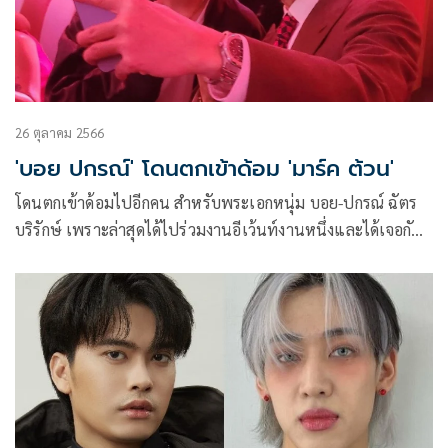
26 ตุลาคม 2566
'บอย ปกรณ์' โดนตกเข้าด้อม 'มาร์ค ต้วน'
โดนตกเข้าด้อมไปอีกคน สำหรับพระเอกหนุ่ม บอย-ปกรณ์ ฉัตร
บริรักษ์ เพราะล่าสุดได้ไปร่วมงานอีเว้นท์งานหนึ่งและได้เจอกับ
มาร์ค ต้วน หรือ มาร์ค GOT7 หนึ่งในสมาชิกวง GOT7 บอยแบน
ด์เกาหลีใต้ ที่มีความเฟรนลี่ เป็นกันเองสุดๆ ทำเอาหนุ่มบอยถึง
กับเอ่ยปากชมไม่หยุด