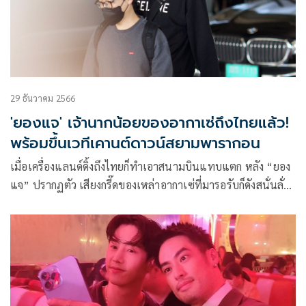
29 ธันวาคม 2566
'ยองแจ' เจ้านากน้อยของอากาเซ่ถึงไทยแล้ว!
พร้อมขึ้นเวทีเคานต์ดาวน์สยามพารากอน
เมื่อเครื่องแลนด์ดิ้งถึงไทยก็ทำเอาสนามบินแทบแตก หลัง “ยอง
แจ” ปรากฏตัว เสียงกรี๊ดของเหล่าอากาเซ่ที่มารอรับก็ดังสนั่นลั่น
สุวรรณภูมิ