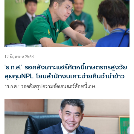
12 มิถุนายน 2568
'ธ.ก.ส.' รอคลังเคาะแฮร์คัตหนี้เกษตรกรสูงวัย
ลุยคุมNPL โยนสำนักงบเคาะจ่ายคืนจำนำข้าว
‘ธ.ก.ส.’ รอคลังสรุปความชัดเจนแฮร์คัตหนี้เกษ…