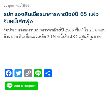
21 กุมภาพันธ์ 2566
ธปท.แจงสินเชื่อธนาคารพาณิชย์ปี 65 แผ่ว
รับหนี้เสียพุ่ง
“ธปท.” กางผลงานธนาคารพาณิชย์ปี 2565 ฟันกำไร 2.36 แสน
ล้านบาท สินเชื่อแผ่วเหลือ 2.1% หนี้เสีย 4.99 แสนล้านบาท รับ
แนวโน้มอาจทยอยเพิ่ม เหตุค่าครองชีพสูง-ดอกเบี้ยขาขึ้น แจง
หนี้บ้านขยับลดลง แต่หนี้บัตรเครดิต-หนี้ส่วนบุคคลยังต้องจับตา
F
T
C
Li
S
ac
wi
o
n
h
e
tt
p
e
ar
b
er
y
e
o
Li