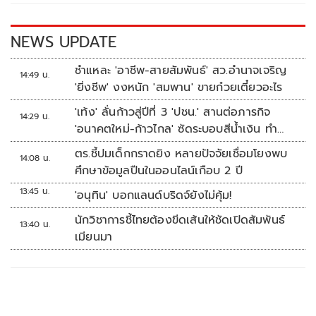
o
n
k
k
NEWS UPDATE
ชำแหละ 'อาชีพ-สายสัมพันธ์' สว.อำนาจเจริญ
14:49 น.
'ยิ่งชีพ' งงหนัก 'สมพาน' ขายก๋วยเตี๋ยวอะไร
'เท้ง' ลั่นก้าวสู่ปีที่ 3 'ปชน.' สานต่อภารกิจ
14:29 น.
'อนาคตใหม่-ก้าวไกล' ซัดระบอบสีน้ำเงิน ทำ
หลักนิติรัฐ-นิติธรรมสั่นคลอน
ตร.ชี้ปมเด็กกราดยิง หลายปัจจัยเชื่อมโยงพบ
14:08 น.
ศึกษาข้อมูลปืนในออนไลน์เกือบ 2 ปี
13:45 น.
'อนุทิน' บอกแลนด์บริดจ์ยังไม่คุ้ม!
นักวิชาการชี้ไทยต้องขีดเส้นให้ชัดเปิดสัมพันธ์
13:40 น.
เมียนมา