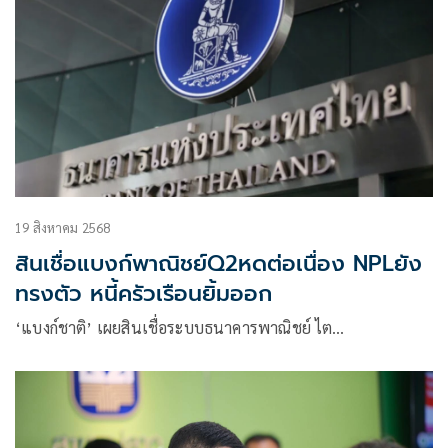
19 สิงหาคม 2568
สินเชื่อแบงก์พาณิชย์Q2หดต่อเนื่อง NPLยัง
ทรงตัว หนี้ครัวเรือนยิ้มออก
‘แบงก์ชาติ’ เผยสินเชื่อระบบธนาคารพาณิชย์ ไต…