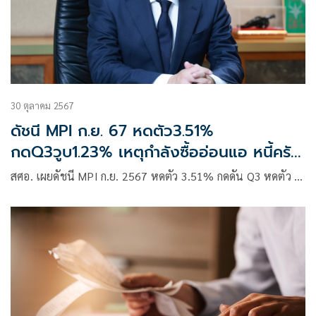
30 ตุลาคม 2567
ดัชนี MPI ก.ย. 67 หดตัว3.51%
กดQ3วูบ1.23% เหตุกำลังซื้ออ่อนแอ หนี้ครัว
เรือน-NPLสูง
สศอ. เผยดัชนี MPI ก.ย. 2567 หดตัว 3.51% กดดัน Q3 หดตัว …