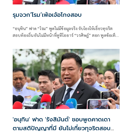
รุมจวก‘โรม’เพ้อเจ้อโกงสอบ
“อนุทิน” ฟาด “โรม” พูดไม่มีข้อมูลจริง จับโยงให้เอี่ยวทุจริต
สอบท้องถิ่น ยันไม่มีหน้าที่ดูทีโออาร์ “วรศิษฎ์” ตอก พูดข้อเท็จ
จริงไม่ครบ
'อนุทิน' ฟาด 'รังสิมันต์' ชอบพูดคาดเดา
ตามสติปัญญาที่มี ยันไม่เกี่ยวทุจริตสอบ