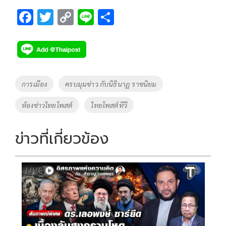
F
T
C
Li
S
ac
wi
o
n
h
e
tt
p
e
ar
b
er
y
e
o
Li
Tags
การเมือง
ครบมุมข่าว กับนิธินาฏ ราชนิยม
o
n
ห้องข่าวไทยโพสต์
ไทยโพสต์ทีวี
k
k
ข่าวที่เกี่ยวข้อง