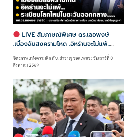
LIVE สัมภาษณ์พิเศษ ดร.เลอพงษ์
.เบื้องลับสงครามโหด .อิหร่านจะไม่แพ้..
.ระเบียบโลกใหม่ในตะวันออกกลาง…. |
อิสรภาพแห่งความคิด กับ..สำราญ รอดเพชร : วันเสาร์ที่ 8
อิสรภาพแห่งความคิด กับ..สำราญ รอด
สิงหาคม 2569
เพชร