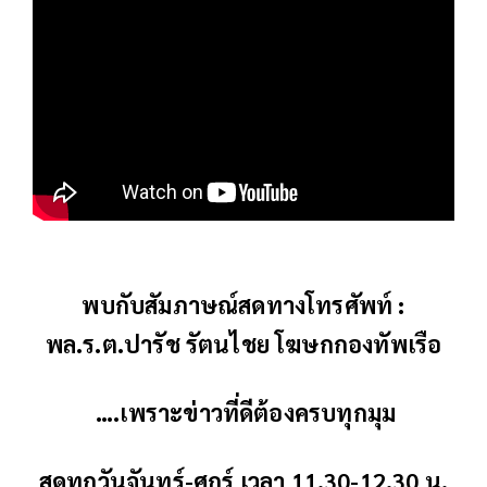
พบกับสัมภาษณ์สดทางโทรศัพท์ :
พล.ร.ต.ปารัช รัตนไชย โฆษกกองทัพเรือ
….เพราะข่าวที่ดีต้องครบทุกมุม
สดทุกวันจันทร์-ศุกร์ เวลา 11.30-12.30 น.