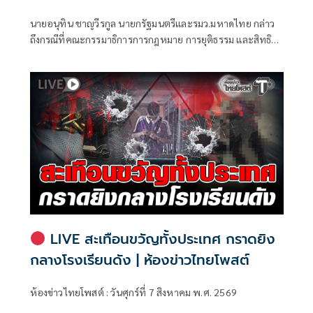
ท้องถิ่น
นายอนุทิน ชาญวีรกูล นายกรัฐมนตรีและรมว.มหาดไทย กล่าว
ถึงกรณีที่คณะกรรมาธิการการกฎหมาย การยุติธรรม และสิทธิ
มนุษยชน สภาผู้แทนราษฎร ที่มี นายรังสิมันต์ โรม เป็นประธาน
กรรมาธิการ มีการอ้างชื่อนายกรัฐมนตรี เข้าไปเกี่ยวข้องกับการ
ทุจริตสอบท้องถิ่น
LIVE สะเทือนขวัญทั้งประเทศ กราดยิง
กลางโรงเรียนดัง | ห้องข่าวไทยโพสต์
ห้องข่าวไทยโพสต์ : วันศุกร์ที่ 7 สิงหาคม พ.ศ. 2569