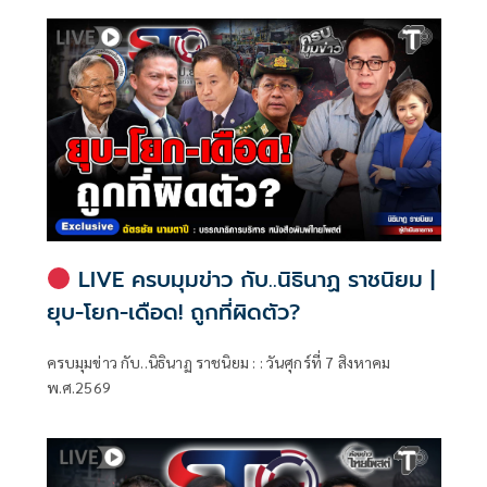
LIVE ครบมุมข่าว กับ..นิธินาฏ ราชนิยม |
ยุบ-โยก-เดือด! ถูกที่ผิดตัว?
ครบมุมข่าว กับ..นิธินาฏ ราชนิยม : : วันศุกร์ที่ 7 สิงหาคม
พ.ศ.2569