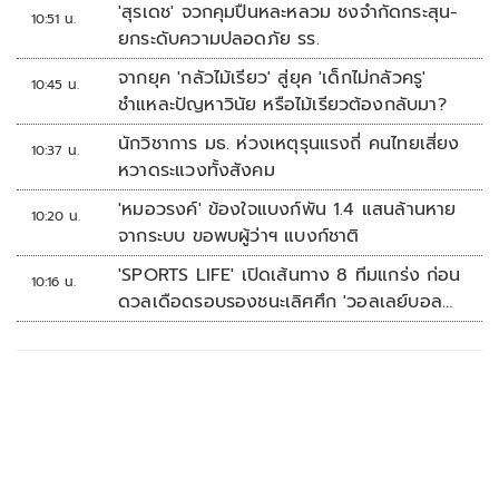
'สุรเดช' จวกคุมปืนหละหลวม ชงจำกัดกระสุน-
10:51 น.
ยกระดับความปลอดภัย รร.
จากยุค 'กลัวไม้เรียว' สู่ยุค 'เด็กไม่กลัวครู'
10:45 น.
ชำแหละปัญหาวินัย หรือไม้เรียวต้องกลับมา?
นักวิชาการ มธ. ห่วงเหตุรุนแรงถี่ คนไทยเสี่ยง
10:37 น.
หวาดระแวงทั้งสังคม
'หมอวรงค์' ข้องใจแบงก์พัน 1.4 แสนล้านหาย
10:20 น.
จากระบบ ขอพบผู้ว่าฯ แบงก์ชาติ
'SPORTS LIFE' เปิดเส้นทาง 8 ทีมแกร่ง ก่อน
10:16 น.
ดวลเดือดรอบรองชนะเลิศศึก 'วอลเลย์บอล
นักเรียน แชมป์กีฬา 7HD 2026'