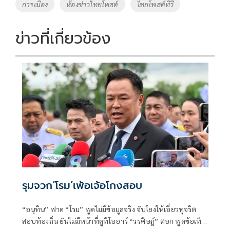
o
Li
Tags
การเมือง
ห้องข่าวไทยโพสต์
ไทยโพสต์ทีวี
o
n
k
k
ข่าวที่เกี่ยวข้อง
รุมจวก‘โรม’เพ้อเจ้อโกงสอบ
“อนุทิน” ฟาด “โรม” พูดไม่มีข้อมูลจริง จับโยงให้เอี่ยวทุจริต
สอบท้องถิ่น ยันไม่มีหน้าที่ดูทีโออาร์ “วรศิษฎ์” ตอก พูดข้อเท็จ