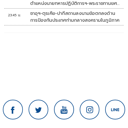
ตำแหน่งนายทหารปฏิบัติการฯ-พระราชทานยศ
'พลตรี'
ซาอุฯ-ตุรเคีย-ปากีสถานลงนามข้อตกลงด้าน
23:45 น.
การป้องกันประเทศท่ามกลางสงครามในภูมิภาค