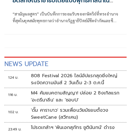
อัตลักษณ์ราชาธิปไตยแบบพุทธศาสนาใน
พระไตรปิฏก : สามัญผลสูตรในฐานะทฤษฎี
“สามัญผลสูตร” เป็นบันทึกการยอมรับของกษัตริย์ที่ทรงอำนาจ
ขีดจำกัดของอำนาจรัฐเหนือแรงงานและ
ที่สุดในยุคสมัยพุทธกาลว่าอำนาจรัฏฐาธิปัตย์มีขีดจำกัดและขีด
ทรัพย์สิน
จำกัดนั้นอยู่ที่พรมแดนระหว่างร่างกายและจิตใจของพลเมือง
NEWS UPDATE
808 Festival 2026 ไลน์อัปแรกสุดยิ่งใหญ่
1:24 น.
ระเบิดความมันส์ 2 วันเต็ม 2-3 ต.ค.นี้
M4 คัมแบคตามสัญญา! ปล่อย 2 ซิงเกิลแรก
1:16 น.
'อะดรีนาลีน' และ 'ชอบU'
'ดั๊ม คาราบาว' รวมเพื่อนวัยมัธยมตั้งวง
1:02 น.
SweetCane (สวีทเคน)
โปรดเกล้าฯ 'พันเอกสุภัทร ชูตินันทน์' ดำรง
23:49 น.