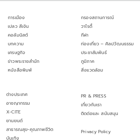
การเมือง
กรองสถานการณ์
เปลว สีเงิน
วาไรตี้
คอลัมนิสต์
กีฬา
บทความ
ท่องเที่ยว – ศิลปวัฒนธรรม
เศรษฐกิจ
ประชาสัมพันธ์
ข่าวพระราชสำนัก
ภูมิภาค
หนังสือพิมพ์
สิ่งแวดล้อม
ต่างประเทศ
PR & PRESS
อาชญากรรม
เกี่ยวกับเรา
X-CITE
ติดต่อและ สนับสนุน
ยานยนต์
สาธารณสุข-คุณภาพชีวิต
Privacy Policy
บันเทิง