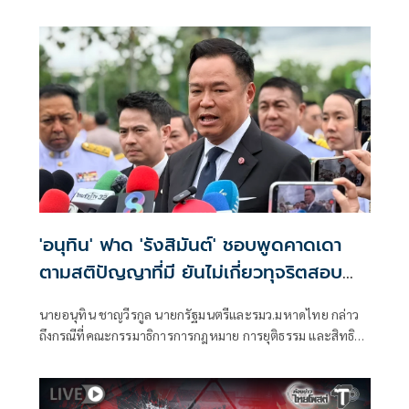
จริงไม่ครบ
'อนุทิน' ฟาด 'รังสิมันต์' ชอบพูดคาดเดา
ตามสติปัญญาที่มี ยันไม่เกี่ยวทุจริตสอบ
ท้องถิ่น
นายอนุทิน ชาญวีรกูล นายกรัฐมนตรีและรมว.มหาดไทย กล่าว
ถึงกรณีที่คณะกรรมาธิการการกฎหมาย การยุติธรรม และสิทธิ
มนุษยชน สภาผู้แทนราษฎร ที่มี นายรังสิมันต์ โรม เป็นประธาน
กรรมาธิการ มีการอ้างชื่อนายกรัฐมนตรี เข้าไปเกี่ยวข้องกับการ
ทุจริตสอบท้องถิ่น