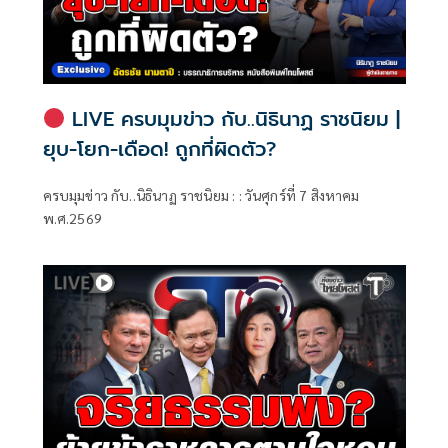
LIVE ครบมุมข่าว กับ..นิธินาฏ ราชนิยม |
ยุบ-โยก-เดือด! ถูกที่ผิดตัว?
ครบมุมข่าว กับ..นิธินาฏ ราชนิยม : : วันศุกร์ที่ 7 สิงหาคม
พ.ศ.2569