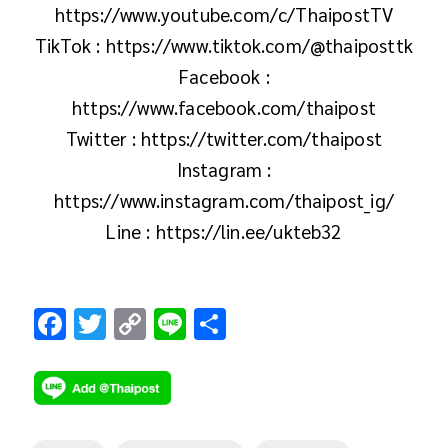
https://www.youtube.com/c/ThaipostTV
TikTok : https://www.tiktok.com/@thaiposttk
Facebook :
https://www.facebook.com/thaipost
Twitter : https://twitter.com/thaipost
Instagram :
https://www.instagram.com/thaipost_ig/
Line : https://lin.ee/ukteb32
F
T
C
Li
S
ac
wi
o
n
h
e
tt
p
e
ar
b
er
y
e