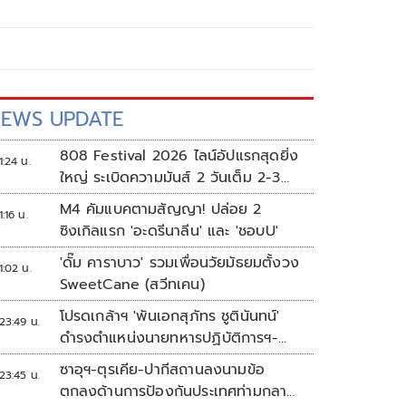
EWS UPDATE
808 Festival 2026 ไลน์อัปแรกสุดยิ่ง
1:24 น.
ใหญ่ ระเบิดความมันส์ 2 วันเต็ม 2-3
ต.ค.นี้
M4 คัมแบคตามสัญญา! ปล่อย 2
1:16 น.
ซิงเกิลแรก 'อะดรีนาลีน' และ 'ชอบU'
'ดั๊ม คาราบาว' รวมเพื่อนวัยมัธยมตั้งวง
1:02 น.
SweetCane (สวีทเคน)
โปรดเกล้าฯ 'พันเอกสุภัทร ชูตินันทน์'
23:49 น.
ดำรงตำแหน่งนายทหารปฏิบัติการฯ-
พระราชทานยศ 'พลตรี'
ซาอุฯ-ตุรเคีย-ปากีสถานลงนามข้อ
23:45 น.
ตกลงด้านการป้องกันประเทศท่ามกลาง