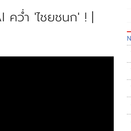
คว่ำ 'ไชยชนก' ! |
N