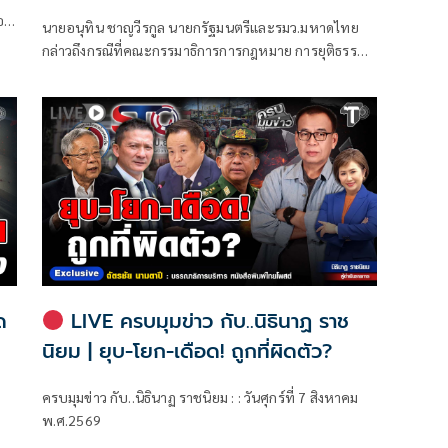
ท้องถิ่น
ตอก
นายอนุทิน ชาญวีรกูล นายกรัฐมนตรีและรมว.มหาดไทย
กล่าวถึงกรณีที่คณะกรรมาธิการการกฎหมาย การยุติธรรม
และสิทธิมนุษยชน สภาผู้แทนราษฎร ที่มี นายรังสิมันต์ โรม
เป็นประธานกรรมาธิการ มีการอ้างชื่อนายกรัฐมนตรี
เข้าไปเกี่ยวข้องกับการทุจริตสอบท้องถิ่น
ด
LIVE ครบมุมข่าว กับ..นิธินาฏ ราช
นิยม | ยุบ-โยก-เดือด! ถูกที่ผิดตัว?
ครบมุมข่าว กับ..นิธินาฏ ราชนิยม : : วันศุกร์ที่ 7 สิงหาคม
พ.ศ.2569