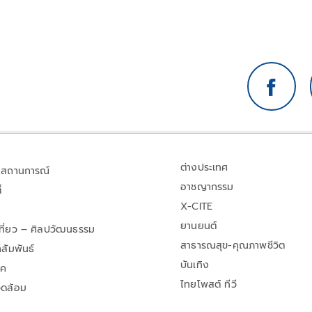
ต่างประเทศ
สถานการณ์
อาชญากรรม
้
X-CITE
ยานยนต์
เที่ยว – ศิลปวัฒนธรรม
สาธารณสุข-คุณภาพชีวิต
สัมพันธ์
บันเทิง
าค
ไทยโพสต์ ทีวี
วดล้อม