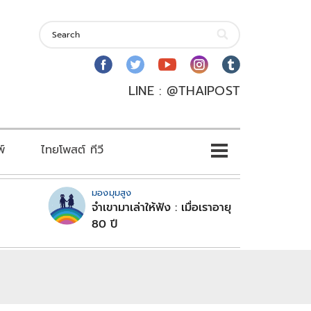
LINE : @THAIPOST
พ์
ไทยโพสต์ ทีวี
มองมุมสูง
จำเขามาเล่าให้ฟัง : เมื่อเราอายุ
80 ปี