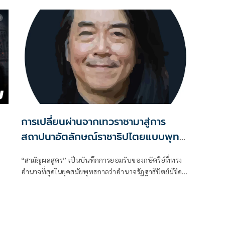
ร
การเปลี่ยนผ่านจากเทวราชามาสู่การ
สถาปนาอัตลักษณ์ราชาธิปไตยแบบพุทธ
ศาสนาในพระไตรปิฏก : สามัญผลสูตรใน
“สามัญผลสูตร” เป็นบันทึกการยอมรับของกษัตริย์ที่ทรง
ฐานะทฤษฎีขีดจำกัดของอำนาจรัฐเหนือ
อำนาจที่สุดในยุคสมัยพุทธกาลว่าอำนาจรัฏฐาธิปัตย์มีขีด
แรงงานและทรัพย์สิน
จำกัดและขีดจำกัดนั้นอยู่ที่พรมแดนระหว่างร่างกายและ
จิตใจของพลเมือง