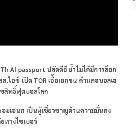
 Th AI passport ปลัดดีอี ย้ำไม่ได้มีการล็อก
 สส.ไอซ์ เปิด TOR เอื้อเอกชน ด้านคอบอลเฮ
ขสิทธิ์ฟุตบอลโลก
อมเอนก เป็นผู้เชี่ยวชาญด้านความมั่นคง
ัยทางไซเบอร์