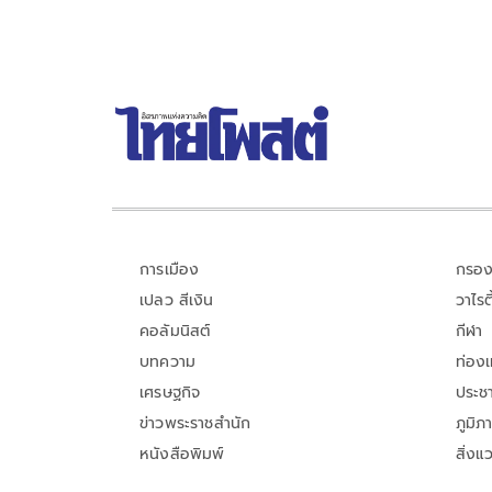
การเมือง
กรอง
เปลว สีเงิน
วาไรตี
คอลัมนิสต์
กีฬา
บทความ
ท่อง
เศรษฐกิจ
ประชา
ข่าวพระราชสำนัก
ภูมิภ
หนังสือพิมพ์
สิ่งแ