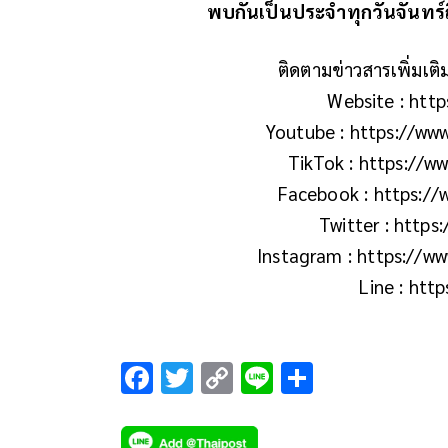
พบกันเป็นประจำทุกวันจันทร์
ติดตามข่าวสารเพิ่มเต
Website : http
Youtube : https://w
TikTok : https://w
Facebook : https:/
Twitter : https
Instagram : https://w
Line : htt
F
T
C
Li
S
ac
wi
o
n
h
e
tt
p
e
ar