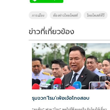
b
er
y
e
o
Li
Tags
การเมือง
ห้องข่าวไทยโพสต์
ไทยโพสต์ทีวี
o
n
k
k
ข่าวที่เกี่ยวข้อง
รุมจวก‘โรม’เพ้อเจ้อโกงสอบ
“อนุทิน” ฟาด “โรม” พูดไม่มีข้อมูลจริง จับโยงให้เอี่ยว