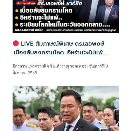
LIVE สัมภาษณ์พิเศษ ดร.เลอพงษ์
.เบื้องลับสงครามโหด .อิหร่านจะไม่แพ้..
.ระเบียบโลกใหม่ในตะวันออกกลาง…. |
อิสรภาพแห่งความคิด กับ..สำราญ รอดเพชร : วันเสาร์ที่ 8
อิสรภาพแห่งความคิด กับ..สำราญ รอด
สิงหาคม 2569
เพชร