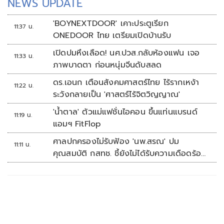
NEWS UPDATE
'BOYNEXTDOOR' เคาะประตูเรียก
11:37 น.
ONEDOOR ไทย เตรียมเปิดบ้านรับ
เปิดปมหึงเลือด! นศ.ปวส.กลับห้องแฟน เจอ
11:33 น.
ภาพบาดตา ก่อนหนุ่มจีนดับสลด
ดร.เอนก เตือนสังคมศาสตร์ไทย ไร้รากเหง้า
11:22 น.
ระวังกลายเป็น 'ศาสตร์ไร้จิตวิญญาณ'
'น้ำตาล' ตัวแม่แฟชั่นไอคอน ขึ้นแท่นแบรนด์
11:19 น.
แอมฯ FitFlop
ศาลปกครองไม่รับฟ้อง 'นพ.สรณ' ปม
11:11 น.
คุณสมบัติ กสทช. ชี้ยังไม่ได้รับความเดือดร้อน
เสียหาย