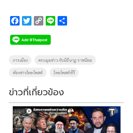
F
T
C
Li
S
ac
wi
o
n
h
e
tt
p
e
ar
b
er
y
e
o
Li
Tags
การเมือง
ครบมุมข่าว กับนิธินาฏ ราชนิยม
o
n
ห้องข่าวไทยโพสต์
ไทยโพสต์ทีวี
k
k
ข่าวที่เกี่ยวข้อง