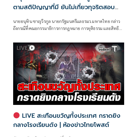
ตามสติปัญญาที่มี ยันไม่เกี่ยวทุจริตสอบ
ท้องถิ่น
นายอนุทิน ชาญวีรกูล นายกรัฐมนตรีและรมว.มหาดไทย กล่าว
ถึงกรณีที่คณะกรรมาธิการการกฎหมาย การยุติธรรม และสิทธิ
มนุษยชน สภาผู้แทนราษฎร ที่มี นายรังสิมันต์ โรม เป็นประธาน
กรรมาธิการ มีการอ้างชื่อนายกรัฐมนตรี เข้าไปเกี่ยวข้องกับการ
ทุจริตสอบท้องถิ่น
LIVE สะเทือนขวัญทั้งประเทศ กราดยิง
กลางโรงเรียนดัง | ห้องข่าวไทยโพสต์