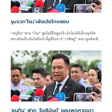
รุมจวก‘โรม’เพ้อเจ้อโกงสอบ
“อนุทิน” ฟาด “โรม” พูดไม่มีข้อมูลจริง จับโยงให้เอี่ยวทุจริต
สอบท้องถิ่น ยันไม่มีหน้าที่ดูทีโออาร์ “วรศิษฎ์” ตอก พูดข้อเท็จ
จริงไม่ครบ
'อนุทิน' ฟาด 'รังสิมันต์' ชอบพูดคาดเดา