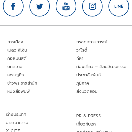
การเมือง
กรองสถานการณ์
เปลว สีเงิน
วาไรตี้
คอลัมนิสต์
กีฬา
บทความ
ท่องเที่ยว – ศิลปวัฒนธรรม
เศรษฐกิจ
ประชาสัมพันธ์
ข่าวพระราชสำนัก
ภูมิภาค
หนังสือพิมพ์
สิ่งแวดล้อม
ต่างประเทศ
PR & PRESS
อาชญากรรม
เกี่ยวกับเรา
X-CITE