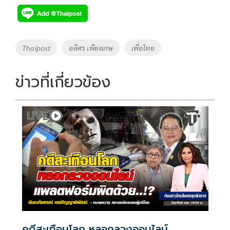
e
tt
p
e
ar
b
er
y
e
o
Li
Tags
Thaipost
อดิศร เพียงเกษ
เพื่อไทย
o
n
k
k
ข่าวที่เกี่ยวข้อง
คดีสะเทือนโลก หลอกลวงออนไลน์