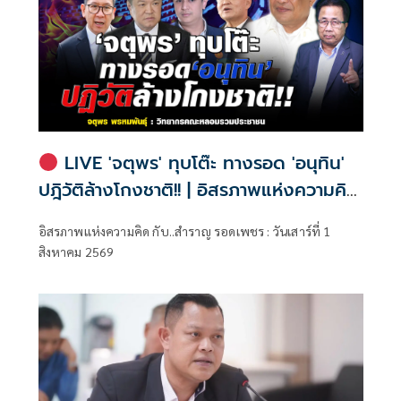
LIVE 'จตุพร' ทุบโต๊ะ ทางรอด 'อนุทิน'
ปฎิวัติล้างโกงชาติ!! | อิสรภาพแห่งความคิด
กับ..สำราญ รอดเพชร
อิสรภาพแห่งความคิด กับ..สำราญ รอดเพชร : วันเสาร์ที่ 1
สิงหาคม 2569