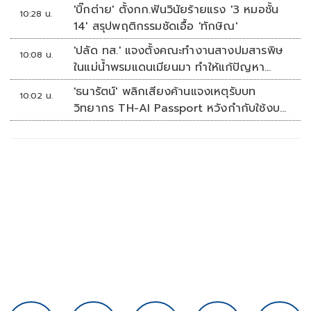
'บิ๊กต่าย' ตั้งกก.ฟันวินัยร้ายแรง '3 หมอชั้น
10:28 น.
14' สรุปพฤติกรรมชัดเอื้อ 'ทักษิณ'
'ปลัด ทส.' แจงตั้งคณะทำงานสางปมสารพิษ
10:08 น.
ในแม่น้ำพรมแดนเมียนมา ทำให้แก้ปัญหา
รวดเร็ว
'ธนารัตน์' พลิกเสียงค้านแจงเหตุรับบท
10:02 น.
วิทยากร TH-AI Passport หวังกำกับใช้งบ
เหมาะสม ชูจุดเด่นคนไทยได้ใช้ AI ระดับโปร
ลดเหลื่อมล้ำทางเทคโนโลยี เซฟงบไป
กว่า900ล้าน เชื่อหากใช้เต็มที่เอกชนขาดทุน
ย่อยยับ