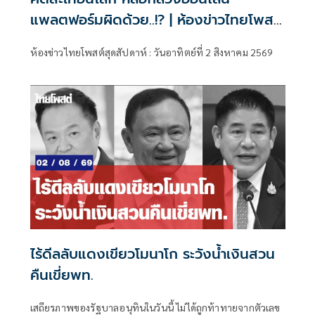
แพลตฟอร์มผิดด้วย..!? | ห้องข่าวไทยโพสต์
สุดสัปดาห์
ห้องข่าวไทยโพสต์สุดสัปดาห์ : วันอาทิตย์ที่ 2 สิงหาคม 2569
ไร้ดีลลับแดงเขียวโมนาโก ระวังน้ำเงินสวน
คืนเขี่ยพท.
เสถียรภาพของรัฐบาลอนุทินในวันนี้ ไม่ได้ถูกท้าทายจากตัวเลข