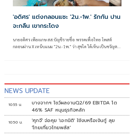
'อดิศร' แต่งกลอนแซะ '2น.-1พ.' รักกัน ปาน
จะกลืน เขากระโดง
นายอดิศร เพียงเกษ สส.บัญชีรายชื่อ พรรคเพื่อไทย โพสต์
กลอนผ่าน X เหน็บแนม "2น.-1พ." ว่า สุขใด ได้เห็น เป็นขวัญตา
ยากจะพรร
NEWS UPDATE
บางจากฯ โชว์ผลงานQ2/69 EBITDA โต
10:55 น.
46% SAF หนุนธุรกิจหลัก
'ศุภจี' จ่อคุย 'เอกนิติ' ใช้งบหรือเงินกู้ ลุย
10:50 น.
'ไทยเที่ยวไทยพลัส'