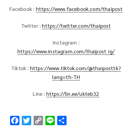
Facebook :
https://www.facebook.com/thaipost
Twitter :
https://twitter.com/thaipost
Instagram :
https://www.instagram.com/thaipost_ig/
Tiktok :
https://www.tiktok.com/@thaiposttk?
lang=th-TH
Line :
https://lin.ee/ukteb32
F
T
C
Li
S
ac
wi
o
n
h