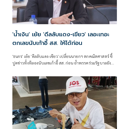
'น้ำเงิน' เย้ย 'ดีลลับแดง-เขียว' เลอะเทอะ
ตกเลขนับเก้าอี้ สส. ให้ได้ก่อน
'ธนกร' เย้ย 'ดีลลับแดง-เขียว' เปลี่ยนนายกฯ ตกคณิตศาสตร์ ชี้
ปูดข่าวทั้งทีลองนับเลขเก้าอี้ สส. ก่อน ย้ำพรรคร่วมรัฐบาลยัง
แน่นปึ้ก