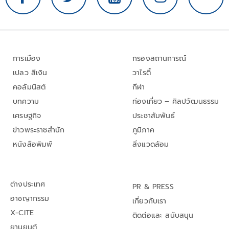
การเมือง
กรองสถานการณ์
เปลว สีเงิน
วาไรตี้
คอลัมนิสต์
กีฬา
บทความ
ท่องเที่ยว – ศิลปวัฒนธรรม
เศรษฐกิจ
ประชาสัมพันธ์
ข่าวพระราชสำนัก
ภูมิภาค
หนังสือพิมพ์
สิ่งแวดล้อม
ต่างประเทศ
PR & PRESS
อาชญากรรม
เกี่ยวกับเรา
X-CITE
ติดต่อและ สนับสนุน
ยานยนต์