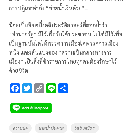
การปฏิเสธคำสั่ง “ช่วยน้ำเงินด้วย”…
นี่จะเป็นอีกหนึ่งคดีประวัติศาสตร์ที่ตอกย้ำว่า
“อำนาจรัฐ” มีไว้เพื่อรับใช้ประชาชน ไม่ใช่มีไว้เพื่อ
เป็นฐานบันไดให้พรรคการเมืองใดพรรคการเมือง
หนึ่ง และเส้นแบ่งของ “ความเป็นกลางทางการ
เมือง” เป็นสิ่งที่ข้าราชการไทยทุกคนต้องรักษาไว้
ด้วยชีวิต
F
T
C
Li
S
ac
wi
o
n
h
e
tt
p
e
ar
b
er
y
e
o
Li
Tags
ความผิด
ช่วยน้ำเงินด้วย
วัส ติงสมิตร