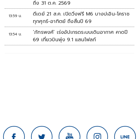
ถึง 31 ต.ค. 2569
ดีเดย์ 21 ส.ค. เปิดวิ่งฟรี M6 บางปะอิน-โคราช
13:59 น.
ทุกศุกร์-อาทิตย์ ถึงสิ้นปี 69
‘ภัทรพงศ์’ เร่งอัปเกรดระบบเดินอากาศ คาดปี
13:54 น.
69 เที่ยวบินพุ่ง 9.1 แสนไฟลท์