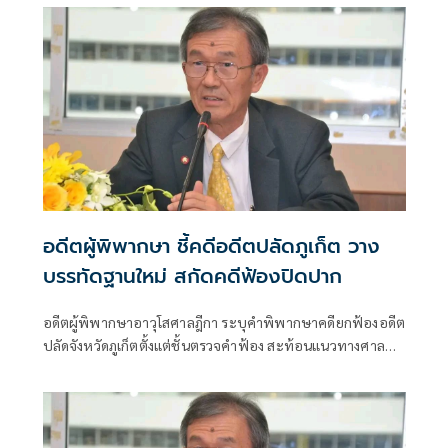
อดีตผู้พิพากษา ชี้คดีอดีตปลัดภูเก็ต วาง
บรรทัดฐานใหม่ สกัดคดีฟ้องปิดปาก
อดีตผู้พิพากษาอาวุโสศาลฎีกา ระบุคำพิพากษาคดียกฟ้องอดีต
ปลัดจังหวัดภูเก็ตตั้งแต่ชั้นตรวจคำฟ้อง สะท้อนแนวทางศาล
ไทยใช้มาตรา 161/1 คัดกรองคดีฟ้องปิดปาก (Anti-SLAPP) ย้ำ
สิทธิฟ้องร้องต้องใช้โดยสุจริต ไม่ใช่เป็นเครื่องมือกดดันผู้ร้อง
เรียนทุจริต