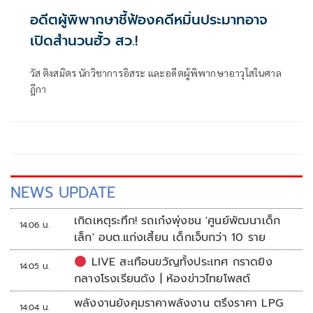
อดีตผู้พิพากษาชี้ฟ้องคดีหมิ่นประมาทอาจ
เปิดสำนวนฮั้ว สว.!
วัส ติงสมิตร นักวิชาการอิสระ และอดีตผู้พิพากษาอาวุโสในศาล
ฎีกา
NEWS UPDATE
เกิดเหตุระทึก! รถเก๋งพุ่งชน 'ศูนย์พัฒนาเด็ก
14:06 น.
เล็ก' อบต.แก่งเสี้ยน เด็กเจ็บกว่า 10 ราย
LIVE สะเทือนขวัญทั้งประเทศ กราดยิง
14:05 น.
กลางโรงเรียนดัง | ห้องข่าวไทยโพสต์
พลังงานยังคุมราคาพลังงาน ตรึงราคา LPG
14:04 น.