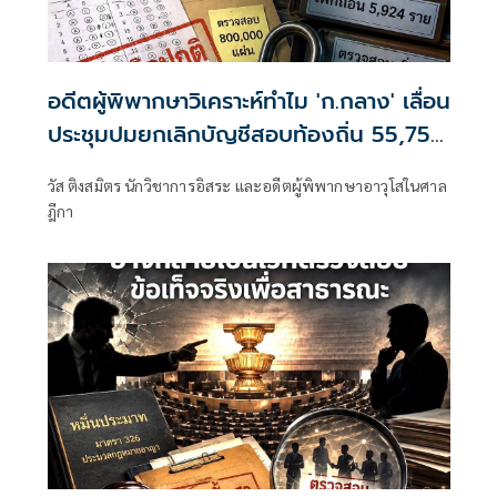
อดีตผู้พิพากษาวิเคราะห์ทำไม 'ก.กลาง' เลื่อน
ประชุมปมยกเลิกบัญชีสอบท้องถิ่น 55,753
ราย
วัส ติงสมิตร นักวิชาการอิสระ และอดีตผู้พิพากษาอาวุโสในศาล
ฎีกา