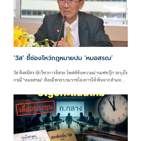
‘วัส’ ชี้ช่องโหว่กฎหมายปม ‘หมอสรณ’
วัส ติงสมิตร นักวิชาการอิสระ โพสต์ข้อความผ่านเฟซบุ๊ก ระบุถึง
กรณี "หมอสรณ" ต้องมีพระบรมราชโองการให้พ้นจากตำแหน่ง
หรือไม่? เมื่อกฎหมายมีช่องว่าง รัฐควรเดินอย่างไร