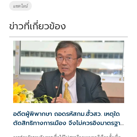
o
n
แชตไลน์
k
k
ข่าวที่เกี่ยวข้อง
อดีตผู้พิพากษา ถอดรหัสกม.ฮั้วสว. เหตุใด
ตัดสิทธิทางการเมือง จึงไม่ควรอิงมาตรฐาน
เดียวกับคดีอาญา
การส่งหลักฐานอันควรเชื่อได้ไปศาลฎีกาแผนกคดีเลือกตั้งเพื่อ