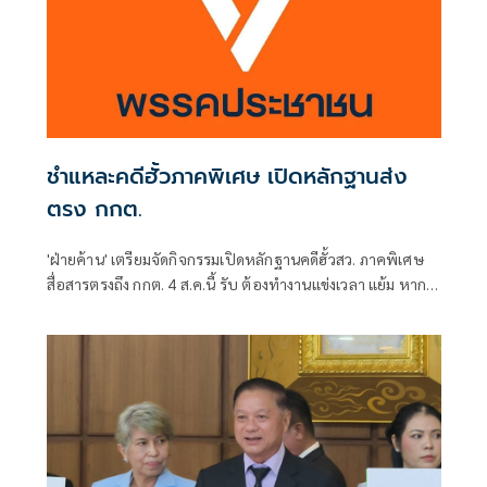
ชำแหละคดีฮั้วภาคพิเศษ เปิดหลักฐานส่ง
ตรง กกต.
'ฝ่ายค้าน' เตรียมจัดกิจกรรมเปิดหลักฐานคดีฮั้วสว. ภาคพิเศษ
สื่อสารตรงถึง กกต. 4 ส.ค.นี้ รับ ต้องทำงานแข่งเวลา แย้ม หาก
ยกคำร้องทั้งหมด-ตัดตอนบางรายส่งศาล ต้องดูเข้าข่ายละเว้น
การปฏิบัติหน้าที่หรือไม่