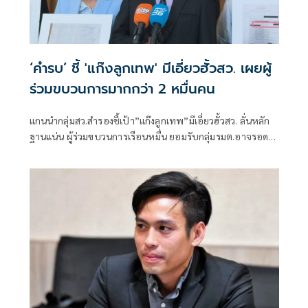
‘คำรบ’ ชี้ 'แก๊งลูกเทพ' มีเอี่ยวฮั้วสว. เผยผู้
ร่วมขบวนการมากกว่า 2 หมื่นคน
แกนนำกลุ่มสว.สำรองชี้เป้า”แก๊งลูกเทพ”มีเอี่ยวฮั้วสว. ลั่นหลัก
ฐานแน่น ผู้ร่วมขบวนการเรือนหมื่น ยอมรับกลุ่มรมต.อาจรอด
เพราะคดีอาญา หลักฐานต้องชัดสิ้นข้อสงสัย เตือนกกต.หากไม่
ส่งศาลฎีกาสอย 138 สว.โดนร้องเอาผิดติดคุก!