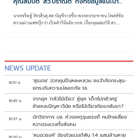
คุณสมบัติ 'สว.ปราณีต' ทั้งที่ข้อมูลแนะนำ
ตัวคลาดเคลื่อน
นายพริษฐ์ วัชรสินธุ สส.บัญชีรายชื่อ พรรคประชาชน โพสต์ข้อ
ความผ่านเฟซบุ๊กว่า เปิดคำวินิจฉัย กกต. เรื่องคุณสมบัติ สว.
ปราณีต เกรัมย์ (กลุ่ม 16 จ. บุรีรัมย์) : ผู้สมัครเซ็นรับรองข้อมูลที่
คลาดเคลื่อนในใบแนะนำตัว (สว. 3) แต่ กกต. ไม่ติดใจ
NEWS UPDATE
'สุรเดช' จวกคุมปืนหละหลวม ชงจำกัดกระสุน-
10:51 น.
ยกระดับความปลอดภัย รร.
จากยุค 'กลัวไม้เรียว' สู่ยุค 'เด็กไม่กลัวครู'
10:45 น.
ชำแหละปัญหาวินัย หรือไม้เรียวต้องกลับมา?
นักวิชาการ มธ. ห่วงเหตุรุนแรงถี่ คนไทยเสี่ยง
10:37 น.
หวาดระแวงทั้งสังคม
'หมอวรงค์' ข้องใจแบงก์พัน 1.4 แสนล้านหาย
10:20 น.