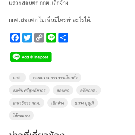
แสวง สอบตก กกต. เลิกจ้าง
กกต. สอบตก ไม่เห็นมีใครทำอะไรได้.
F
T
C
Li
S
ac
wi
o
n
h
e
tt
p
e
ar
b
er
y
e
o
Li
Tags
กกต.
คณะกรรมการการเลือกตั้ง
o
n
สมชัย ศรีสุทธิยากร
สอบตก
อดีตกกต.
k
k
เลขาธิการ กกต.
เลิกจ้าง
แสวง บุญมี
ให้คะแนน