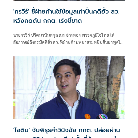
'กรวีร์' ชี้ฝ่ายค้านใช้ข้อมูลเก่าปั่นคดีฮั้ว สว.
หวังกดดัน กกต. เร่งชี้ขาด
นายกรวีร์ ปริศนานันทกุล ส.ส.อ่างทอง พรรคภูมิใจไทย ให้
สัมภาษณ์ถึงกรณีคดีฮั้ว สว. ที่ฝ่ายค้านพยายามหยิบขึ้นมาพูดใน
ช่วงนี้ มองว่าจะไปถึงขั้นการยุบพรรคหรือไม่ นายกรวีร์ กล่าวว่า
ไม่ได้กังวล เพราะทั้งหมดอยู่ในขั้นตอนของ คณะกรรมการการ
เลือกตั้ง (กกต.)
'ไอติม' จับพิรุธคำวินิจฉัย กกต. ปล่อยผ่าน