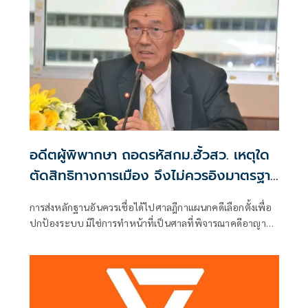
อดีตผู้พิพากษา ถอดรหัสกม.ฮั้วสว. เหตุใด
ตัดสิทธิทางการเมือง จึงไม่ควรอิงมาตรฐาน
เดียวกับคดีอาญา
การส่งหลักฐานอันควรเชื่อได้ไปศาลฎีกาแผนกคดีเลือกตั้งเพื่อ
ปกป้องระบบ มิใช่การทำหน้าที่เป็นศาลที่พิจารณาคดีอาญา
เพื่อลงโทษตัวบุคคล