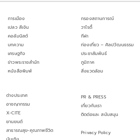
การเมือง
กรองสถานการณ์
เปลว สีเงิน
วาไรตี้
คอลัมนิสต์
กีฬา
บทความ
ท่องเที่ยว – ศิลปวัฒนธรรม
เศรษฐกิจ
ประชาสัมพันธ์
ข่าวพระราชสำนัก
ภูมิภาค
หนังสือพิมพ์
สิ่งแวดล้อม
ต่างประเทศ
PR & PRESS
อาชญากรรม
เกี่ยวกับเรา
X-CITE
ติดต่อและ สนับสนุน
ยานยนต์
สาธารณสุข-คุณภาพชีวิต
Privacy Policy
บันเทิง