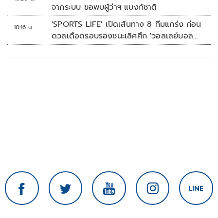
จากระบบ ขอพบผู้ว่าฯ แบงก์ชาติ
'SPORTS LIFE' เปิดเส้นทาง 8 ทีมแกร่ง ก่อน
10:16 น.
ดวลเดือดรอบรองชนะเลิศศึก 'วอลเลย์บอล
นักเรียน แชมป์กีฬา 7HD 2026'