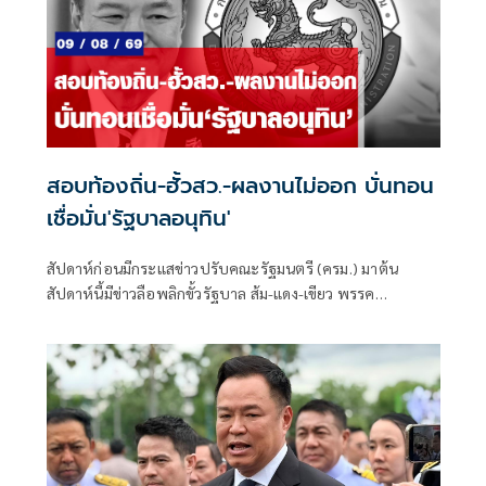
สอบท้องถิ่น-ฮั้วสว.-ผลงานไม่ออก บั่นทอน
เชื่อมั่น'รัฐบาลอนุทิน'
สัปดาห์ก่อนมีกระแสข่าวปรับคณะรัฐมนตรี (ครม.) มาต้น
สัปดาห์นี้มีข่าวลือพลิกขั้วรัฐบาล ส้ม-แดง-เขียว พรรค
ประชาชน พรรคเพื่อไทย และพรรคกล้าธรรม จับมือกัน