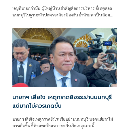
'อนุทิน' ยกกำนัน-ผู้ใหญ่บ้าน สำคัญต่อการบริหาร ชี้เหตุสลด
นนทบุรีในฐานะนักปกครองต้องป้องกัน ย้ำห้ามพกปืน ล้อม
คอกแล้วแต่ยังเล็ดลอดได้ ขอร่วมมือดูแลพื้นที่เข้ม เตรียมรุดลงดู
ที่เกิดเหตุ
นายกฯ เสียใจ เหตุกราดยิงรร.ย่านนนทบุรี
แย่มากไม่ควรเกิดขึ้น
นายกฯ เสียใจเหตุกราดยิงโรงเรียนย่านนนทบุรี บอกแย่มากไม่
ควรเกิดขึ้น ชี้ห้ามพกปืนเพราะหวั่นเกิดเหตุแบบนี้