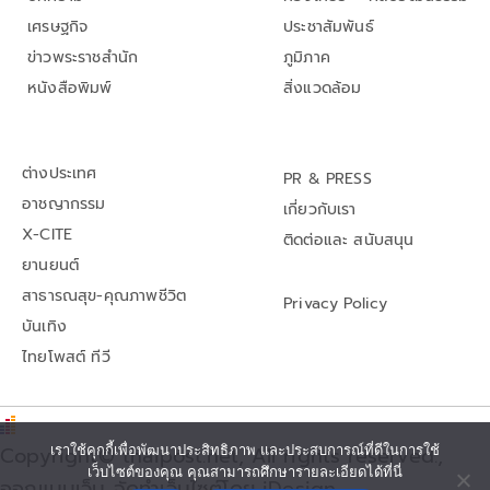
เศรษฐกิจ
ประชาสัมพันธ์
ข่าวพระราชสำนัก
ภูมิภาค
หนังสือพิมพ์
สิ่งแวดล้อม
ต่างประเทศ
PR & PRESS
อาชญากรรม
เกี่ยวกับเรา
X-CITE
ติดต่อและ สนับสนุน
ยานยนต์
สาธารณสุข-คุณภาพชีวิต
Privacy Policy
บันเทิง
ไทยโพสต์ ทีวี
เราใช้คุกกี้เพื่อพัฒนาประสิทธิภาพ และประสบการณ์ที่ดีในการใช้
Copyright© thaipost.net, All rights reserved.,
เว็บไซต์ของคุณ คุณสามารถศึกษารายละเอียดได้ที่นี่
ออกแบบเว็บ จัดทำเว็บไซต์โดย iDesign