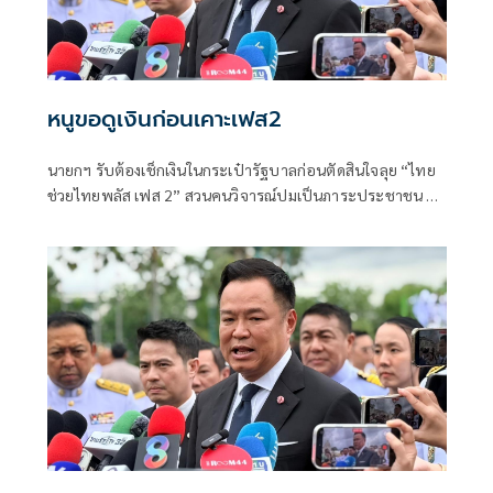
หนูขอดูเงินก่อนเคาะเฟส2
นายกฯ รับต้องเช็กเงินในกระเป๋ารัฐบาลก่อนตัดสินใจลุย “ไทย
ช่วยไทยพลัส เฟส 2” สวนคนวิจารณ์ปมเป็นภาระประชาชน ชี้
การค้า-จีดีพีพุ่งไม่พูดถึง “ศุภจี” รอถก “เอกนิติ” ดันไทยเที่ยว
ไทยพลัสหรือไม่