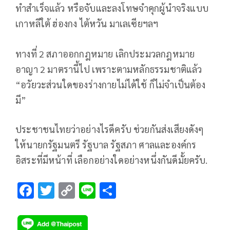
ทำสำเร็จแล้ว หรือจับและลงโทษจำคุกผู้นำจริงแบบ
เกาหลีใต้ ฮ่องกง ไต้หวัน มาเลเซียฯลฯ
ทางที่ 2 สภาออกกฎหมาย เลิกประมวลกฎหมาย
อาญา 2 มาตรานี้ไป เพราะตามหลักธรรมชาติแล้ว
“อวัยวะส่วนใดของร่างกายไม่ได้ใช้ ก็ไม่จำเป็นต้อง
มี”
ประชาชนไทยว่าอย่างไรดีครับ ช่วยกันส่งเสียงดังๆ
ให้นายกรัฐมนตรี รัฐบาล รัฐสภา ศาลและองค์กร
อิสระที่มีหน้าที่ เลือกอย่างใดอย่างหนึ่งกันดีมั้ยครับ.
F
T
C
Li
S
ac
wi
o
n
h
e
tt
p
e
ar