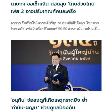
นายกฯ ขอเช็กเงิน ก่อนลุย 'ไทยช่วยไทย'
เฟส 2 อาจปรับเกณฑ์คนละครึ่ง
นายกฯ รับเช็กเงินในกระเป๋ารัฐบาล ก่อนตัดสินใจลุย 'ไทยช่วย
ไทย พลัส' เฟส 2 หรือปรับเกณฑ์ 50:50 สวนคนวิจารณ์ปมเป็น
ภาระประชาชน ชี้การค้า-จีดีพี พุ่งไม่พูดถึง ยันสถานะคลังยัง
แข็งแรง
'อนุทิน' จ่อลงดูที่เกิดเหตุกราดยิง ย้ำ
'กำนัน-ผญบ.' ช่วยดูแลป้องกัน