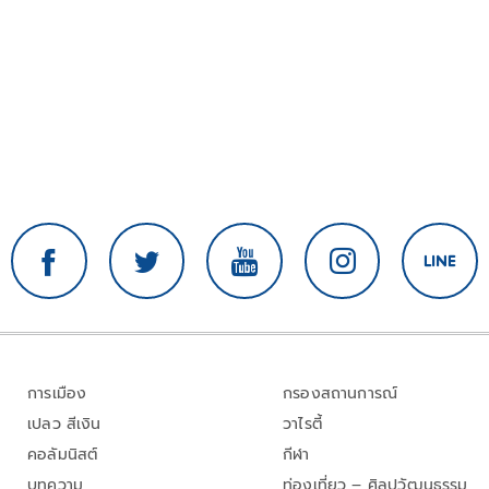
การเมือง
กรองสถานการณ์
เปลว สีเงิน
วาไรตี้
คอลัมนิสต์
กีฬา
บทความ
ท่องเที่ยว – ศิลปวัฒนธรรม