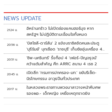
NEWS UPDATE
อิหร่านกร้าว ไม่เปิดช่องแคบฮอร์มุซ หาก
21:24 น.
สหรัฐฯ ไม่ปฏิบัติตามเงื่อนไขทั้งหมด
'บิสโซลี-ดาร์ลัน' 2 แข้งบราซิลซัดคนละประตู
20:56 น.
'บุรีรัมย์' บุกเชือด 'ราชบุรี' เก็บชัยอุ่นเครื่อง 4
นัดรวด
'ชิพ-นครินทร์' รั้งท็อป 4 'เฟอร์-ปัญจรุจน์'
20:51 น.
คว้าแต้มสำคัญ ศึก ARRC สนาม 4 เรซ 2
เปิดลึก 'กรมการปกครอง-มท.' ขยับรีเซ็ต-
20:45 น.
นิรโทษกรรม อาวุธปืนทั่วประเทศ
ในหลวงพระราชทานพวงมาลาวางหน้าหีบศพ
20:17 น.
รองผอ.- เด็กหญิง เหยื่อเหตุกราดยิง