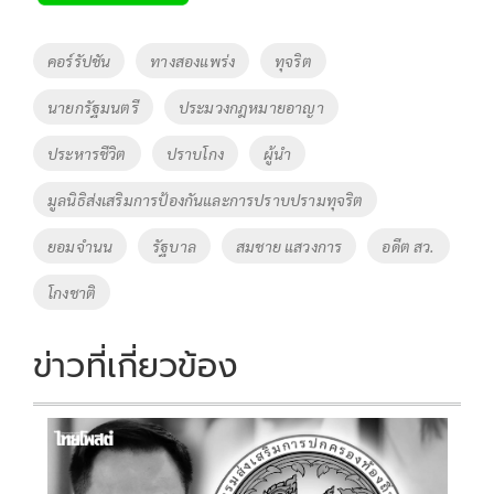
b
er
y
e
o
Li
Tags
คอร์รัปชัน
ทางสองแพร่ง
ทุจริต
o
n
นายกรัฐมนตรี
ประมวงกฎหมายอาญา
k
k
ประหารชีวิต
ปราบโกง
ผู้นำ
มูลนิธิส่งเสริมการป้องกันและการปราบปรามทุจริต
ยอมจำนน
รัฐบาล
สมชาย แสวงการ
อดีต สว.
โกงชาติ
ข่าวที่เกี่ยวข้อง