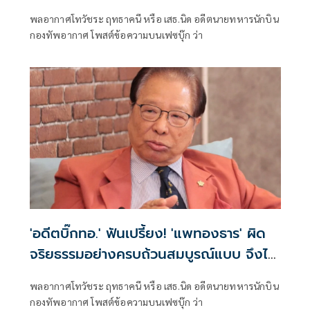
ทัดเทียมทอ.ได้
พลอากาศโทวัชระ ฤทธาคนี หรือ เสธ.นิด อดีตนายทหารนักบิน
กองทัพอากาศ โพสต์ข้อความบนเฟซบุ๊ก ว่า
'อดีตบิ๊กทอ.' ฟันเปรี้ยง! 'แพทองธาร' ผิด
จริยธรรมอย่างครบถ้วนสมบูรณ์แบบ จึงไม่
น่าจะรอด
พลอากาศโทวัชระ ฤทธาคนี หรือ เสธ.นิด อดีตนายทหารนักบิน
กองทัพอากาศ โพสต์ข้อความบนเฟซบุ๊ก ว่า