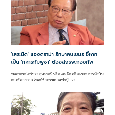
'เสธ.นิด' แจงดราม่า รักษาคนเขมร ชี้หาก
เป็น 'ทหารกัมพูชา' ต้องส่งรพ.กองทัพ
พลอากาศโทวัชระ ฤทธาคนี หรือ เสธ.นิด อดีตนายทหารนักบิน
กองทัพอากาศ โพสต์ข้อความบนเฟซบุ๊ก ว่า