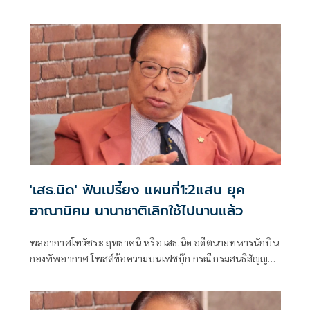
'เสธ.นิด' ฟันเปรี้ยง แผนที่1:2แสน ยุค
อาณานิคม นานาชาติเลิกใช้ไปนานแล้ว
พลอากาศโทวัชระ ฤทธาคนี หรือ เสธ.นิด อดีตนายทหารนักบิน
กองทัพอากาศ โพสต์ข้อความบนเฟซบุ๊ก กรณี กรมสนธิสัญญา
และกฎหมาย กระทรวงการต่างประเทศ แถลงถึงข้อดี MOU43
ว่า