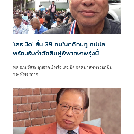
'เสธ.นิด' ลั่น 39 คนในคดีกบฎ กปปส.
พร้อมรับคำตัดสินผู้พิพากษาพรุ่งนี้
พล.อ.ท.วัชระ ฤทธาคนี หรือ เสธ.นิด อดีตนายทหารนักบิน
กองทัพอากาศ