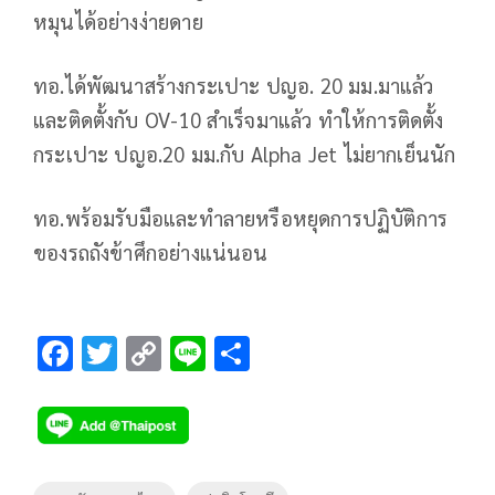
หมุนได้อย่างง่ายดาย
ทอ.ได้พัฒนาสร้างกระเปาะ ปญอ. 20 มม.มาแล้ว
และติดตั้งกับ OV-10 สำเร็จมาแล้ว ทำให้การติดตั้ง
กระเปาะ ปญอ.20 มม.กับ Alpha Jet ไม่ยากเย็นนัก
ทอ.พร้อมรับมือและทำลายหรือหยุดการปฏิบัติการ
ของรถถังข้าศึกอย่างแน่นอน
F
T
C
Li
S
ac
wi
o
n
h
e
tt
p
e
ar
b
er
y
e
o
Li