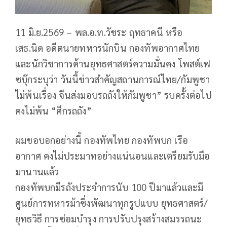
11 มิ.ย.2569 – พล.อ.ท.วัชระ ฤทธาคนี หรือ
เสธ.นิด อดีตนายทหารนักบิน กองทัพอากาศไทย
และนักวิชาการด้านยุทธศาสตร์ความมั่นคง โพสต์เฟ
ซบุ๊กระบุว่า วันนี้ข่าวสำคัญสถานการณ์ไทย/กัมพูชา
ไม่พ้นเรื่อง จีนส่งมอบรถถังให้กัมพูชา” รบครั้งต่อไป
คงไม่พ้น “ศึกรถถัง”
ผมขอบอกอย่างนี้ กองทัพไทย กองทัพบก เรือ
อากาศ คงไม่ประมาทอย่างแน่นอนและเตรียมรับมือ
มานานแล้ว
กองทัพบกมีรถังประจำการนับ 100 ปีมาแล้วและมี
ศูนย์การทหารม้าซึ่งพัฒนาทุกรูปแบบ ยุทธศาสตร์/
ยุทธวิธี การซ่อมบำรุง การปรับปรุงสร้างสมรรถนะ