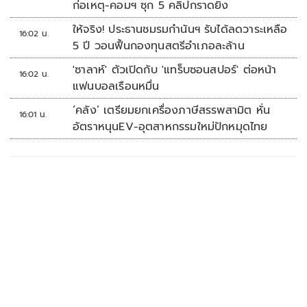
ก่อเหตุ-คอมฯ ซุก 5 คลิปกราดยิง
ให้จริง! ประธานชมรมกำนันฯ รับได้ลดวาระเหลือ
16:02 น.
5 ปี วอนฟื้นกองทุนสตรีอำเภอละล้าน
'ซาลาห์' ตัวเปิดกับ 'แทร็บซอนสปอร์' ต่อหน้า
16:02 น.
แฟนบอลเรือนหมื่น
‘คลัง’ เตรียมยกเครื่องภาษีสรรพสามิต หั่น
16:01 น.
อัตราหนุนEV-อุตสาหกรรมใหม่ปักหมุดไทย