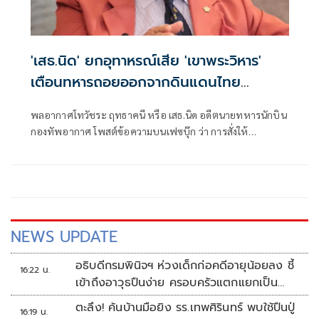
'เสธ.นิด' ยกอุทาหรณ์เสีย 'เขาพระวิหาร'
เตือนทหารถอยออกจากดินแดนไทย
เป็นการยอมแพ้
พลอากาศโทวัชระ ฤทธาคนี หรือ เสธ.นิด อดีตนายทหารนักบิน
กองทัพอากาศ โพสต์ข้อความบนเฟซบุ๊ก ว่า การสั่งให้
ทหารไทยถอยออกจากแผ่นดินในราชอาณาจักร ถือว่า “ผิดต่อ
รัฐธรรมนูญอย่างมหันต์
NEWS UPDATE
อธิบดีกรมพินิจฯ ห่วงเด็กก่อคดีอายุน้อยลง ชี้
16:22 น.
เข้าถึงอาวุธปืนง่าย ครอบครัวแตกแยกเป็น
ชนวนสำคัญ
ตะลึง! ค้นบ้านมือยิง รร.เทพศิรินทร์ พบใช้ปืนปู่
16:19 น.