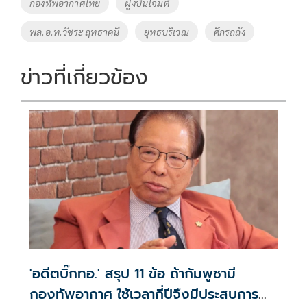
Tags
กองทัพอากาศไทย
ฝูงบินโจมตี
o
n
พล.อ.ท.วัชระ ฤทธาคนี
ยุทธบริเวณ
ศึกรถถัง
k
k
ข่าวที่เกี่ยวข้อง
'อดีตบิ๊กทอ.' สรุป 11 ข้อ ถ้ากัมพูชามี
กองทัพอากาศ ใช้เวลากี่ปีจึงมีประสบการณ์