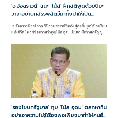
'อ.อัจฉราวดี' แนะ 'โน้ส' ฝึกสติพูดด้วยปิยะ
วาจาอย่ายกสรรพสัตว์มาทั้งป่าให้เป็น
อัปมงคลปาก
อ.อัจฉราวดี วงศ์สกล วิปัสสนาจารย์ชื่อดัง ผู้ก่อตั้งมูลนิธิโรงเรียน
แห่งชีวิต โพสต์ข้อความว่าคุณโน้ส อุดม เป็นคนมีความกตัญญู
รู้คุณนะ เป็นคนรักคุณแ
'รองโฆษกรัฐบาล' ทุบ 'โน้ส อุดม' ตลกหากิน
อย่าเอาความไม่รู้เรื่องพอเพียงมาทำให้คนอื่น