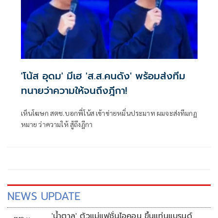
'โน้ส อุดม' มีเฮ 'ส.ส.คนดัง' พร้อมส่งทีม
ทนายว่าความให้จนถึงฎีกา!
เห็นโฆษก สตช.บอกพี่โน้ส เข้าข่ายหมิ่นประมาท ผมจะส่งทีมกฏ
หมาย ว่าความให้ สู้ถึงฎีกา
NEWS UPDATE
'น้ำตาล' ตัวแม่แฟชั่นไอคอน ขึ้นแท่นแบรนด์