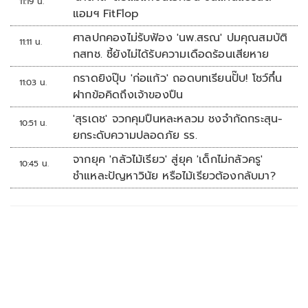
11:19 น.
แอมฯ FitFlop
ศาลปกคองไม่รับฟ้อง 'นพ.สรณ' ปมคุณสมบัติ
11:11 น.
กสทช. ชี้ยังไม่ได้รับความเดือดร้อนเสียหาย
กราดยิงปุ๊บ 'ก่อแก้ว' ถอดบทเรียนปั๊บ! โชว์กึ๋น
11:03 น.
ฝากข้อคิดถึงเจ้าของปืน
'สุรเดช' จวกคุมปืนหละหลวม ชงจำกัดกระสุน-
10:51 น.
ยกระดับความปลอดภัย รร.
จากยุค 'กลัวไม้เรียว' สู่ยุค 'เด็กไม่กลัวครู'
10:45 น.
ชำแหละปัญหาวินัย หรือไม้เรียวต้องกลับมา?