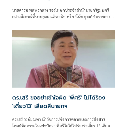
โง่ตาม
นายคารม พลพรกลาง รองโฆษกประจำสำนักนายกรัฐมนตรี
กล่าวถึงกรณีที่นายอุดม แต้พานิช หรือ ‘โน้ต อุดม’ จัดรายการ
ทอล์กโชว์ เดี่ยว สเปเชียล ซูเปอร์ซอฟต์พาวเวอร์ ที่ระบุถึงความ
พอเพียง ว่า ตนเป็นคนอีสาน เป็นคนชนบท
ดร.เสรี ขออย่าเข้าใจผิด 'พี่ศรี' ไม่ได้ร้อง
'เดี่ยว13' เสียดสีนายกฯ
ดร.เสรี วงษ์มณฑา นักวิชการเพื่อการตลาดและการสื่อสาร
โพสต์ข้อความในเฟซบุ๊กว่า พี่ศรีไม่ได้ไปร้องว่าเดี่ยว 13 เสียดสี