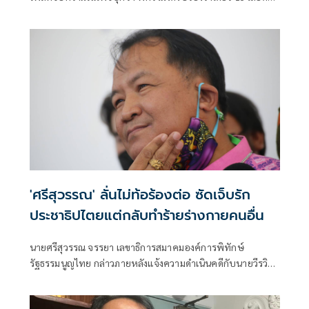
นายกฯ
'ศรีสุวรรณ' ลั่นไม่ท้อร้องต่อ ซัดเจ็บรัก
ประชาธิปไตยแต่กลับทำร้ายร่างกายคนอื่น
นายศรีสุวรรณ จรรยา เลขาธิการสมาคมองค์การพิทักษ์
รัฐธรรมนูญไทย กล่าวภายหลังแจ้งความดำเนินคดีกับนายวีรวิ
ชญ์ รุ่งเรืองศิริผล ที่บุกเข้าทำร้าย