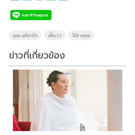
ac
wi
o
n
h
e
tt
p
e
ar
b
er
y
e
o
Li
Tags
อุดม แต้พานิช
เดี่ยว13
โน้ส อดุดม
o
n
k
k
ข่าวที่เกี่ยวข้อง